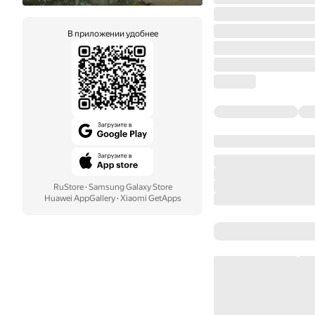
В приложении удобнее
RuStore
·
Samsung Galaxy Store
Huawei AppGallery
·
Xiaomi GetApps