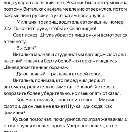
лицо ударил слепящий свет. Реакция была заторможена,
поэтому Виталька сначала медленно отвернулся, потом
закрыл лицо руками, а уже затем повернулся.
– Милиция, товарищ водитель автомашины номер
222! Покажите руки, чтобы их было видно!
Свет исчез, Штука убрал от лица руку и всмотрелся
в темноту.
– Вы один?
Виталька молчал и студенистым взглядом смотрел
на синий «глаз» на борту белой «пятерки» и надпись –
«Вневедомственная охрана».
– Да он пьяный! – раздался второй голос.
Виталька, понимая, кто перед ним держит
автоматы, решительно замотал головой. Хотелось
возразить более убедительно, но язык опять отказал.
– Конечно, пьяный, – повторил голос. – Михаил,
смотри, да он лыка не вяжет! Ну-ка, иди сюда! Как
фамилия?!
Кусков помолчал, похмурился, поиграл желваками,
развернулся и пошел прочь. Уверенно пошел, но не