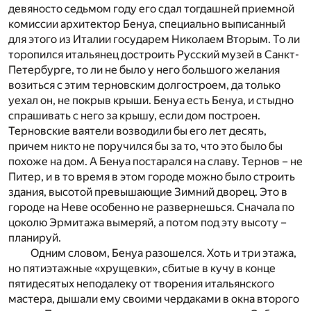
девяносто седьмом году его сдал тогдашней приемной
комиссии архитектор Бенуа, специально выписанный
для этого из Италии государем Николаем Вторым. То ли
торопился итальянец достроить Русский музей в Санкт-
Петербурге, то ли не было у него большого желания
возиться с этим терновским долгостроем, да только
уехал он, не покрыв крыши. Бенуа есть Бенуа, и стыдно
спрашивать с него за крышу, если дом построен.
Терновские ваятели возводили бы его лет десять,
причем никто не поручился бы за то, что это было бы
похоже на дом. А Бенуа постарался на славу. Тернов – не
Питер, и в то время в этом городе можно было строить
здания, высотой превышающие Зимний дворец. Это в
городе на Неве особенно не развернешься. Сначала по
цоколю Эрмитажа вымеряй, а потом под эту высоту –
планируй.
Одним словом, Бенуа разошелся. Хоть и три этажа,
но пятиэтажные «хрущевки», сбитые в кучу в конце
пятидесятых неподалеку от творения итальянского
мастера, дышали ему своими чердаками в окна второго