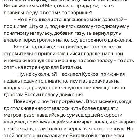
Витальке тем же! Мол, очнись, придурок, – я-то
правильно еду, а вот ты что творишь?!
– Не в Японию ли эта шалашовка меня завезла? –
прошипел Штука и, подчиняясь какому-то одному ему
понятному импульсу, добавил газу, вывернул руль
влево и перестроился на полосу встречного движения.
Вероятно, поняв, что происходит что-то не так,
стремительно приближающийся владелец мощной
иномарки вернул свою машину на свою полосу – то есть
опять на встречную для Витальки.
– Ну, не сука ли, а?! – вскипел Кусков, прижимая
педаль подачи топлива к полику и выворачивая на
«родную», правую, привычную для перемещения по
дорогам России полосу движения.
Повернул и почти протрезвел. В тот момент, когда
до столкновения оставалось чуть более двадцати
метров, разогнавшийся до сумасшедшей скорости
владелец приближающейся иномарки понял, что аварии
не избежать, если снова не вернуться на встречную. На
этой полосе они оказались с Виталькой практически