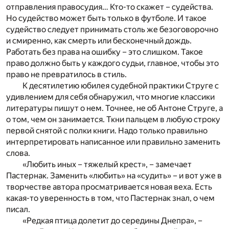
отправления правосудия… Кто-то скажет – судейства.
Но судейство может быть только в футболе. И такое
судейство следует принимать столь же безоговорочно
и смиренно, как смерть или бесконечный дождь.
Работать без права на ошибку – это слишком. Такое
право должно быть у каждого судьи, главное, чтобы это
право не превратилось в стиль.
К десятилетию юбилея судебной практики Струге с
удивлением для себя обнаружил, что многие классики
литературы пишут о нем. Точнее, не об Антоне Струге, а
о том, чем он занимается. Ткни пальцем в любую строку
первой снятой с полки книги. Надо только правильно
интерпретировать написанное или правильно заменить
слова.
«Любить иных – тяжелый крест», – замечает
Пастернак. Заменить «любить» на «судить» – и вот уже в
творчестве автора просматривается новая веха. Есть
какая-то уверенность в том, что Пастернак знал, о чем
писал.
«Редкая птица долетит до середины Днепра», –