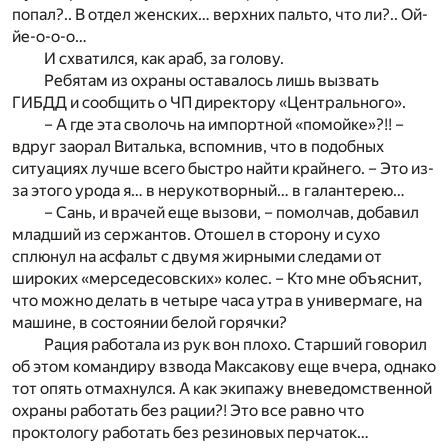
попал?.. В отдел женских… верхних пальто, что ли?.. Ой-
йе-о-о-о…
И схватился, как араб, за голову.
Ребятам из охраны оставалось лишь вызвать
ГИБДД и сообщить о ЧП директору «Центрального».
– А где эта сволочь на импортной «помойке»?!! –
вдруг заорал Виталька, вспомнив, что в подобных
ситуациях лучше всего быстро найти крайнего. – Это из-
за этого урода я… в нерукотворный… в галантерею…
– Сань, и врачей еще вызови, – помолчав, добавил
младший из сержантов. Отошел в сторону и сухо
сплюнул на асфальт с двумя жирными следами от
широких «мерседесовских» колес. – Кто мне объяснит,
что можно делать в четыре часа утра в универмаге, на
машине, в состоянии белой горячки?
Рация работала из рук вон плохо. Старший говорил
об этом командиру взвода Максакову еще вчера, однако
тот опять отмахнулся. А как экипажу вневедомственной
охраны работать без рации?! Это все равно что
проктологу работать без резиновых перчаток…