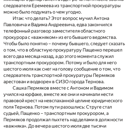
следователя Еремеева из транспортной прокуратуры
можно было подумать о чем угодно.
Итак: что делать? Этот вопрос мучил Антона
Павловича и Вадима Андреевича, едва закончился
телефонный разговор заместителя областного
прокурора с «важняком» из его бывшего ведомства.
Чтобы было понятно – почему бывшего, следует сказать
о том, что в областную прокуратуру Пащенко перешел
всего два месяца назад, а до этого момента служил
транспортным прокурором. Потому и было для него
шестого июля как снег на голову сообщение о том, что
следователь транспортной прокуратуры Пермяков
арестован и водворен в СИЗО города Тернова.
Сашка Пермяков вместе с Антоном и Вадимом
учился на юрфаке, вместе же они и начинали нести
правовой крест на невспаханной целине юридического
поля Тернова. Потом пути разошлись: Струге стал
судьей, Пащенко – транспортным прокурором, а
Пермяков продолжал пыхтеть над делами в должности
«важняка». До вечера шестого июля две тысячи