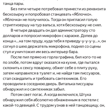
танца пары.
Без пяти четыре потребовал принести из реквизита
бескозырку и попробовал станцевать «Яблочко».
«Яблочка» не получилось. Тогда он пригласил голую
стриптизершу на тур вальса, хотя бескозырку не снял.
В четыре двадцать он дал администратору сто
долларов и попросил микрофон с караоке. Допев до
конца «…на том пруду, куда тебя я приведу-у-у-у-у…», он
согнул о шею держатель микрофона, поднял со сцены
стул и уничтожил им весь интерьер бара.
После пил прямо из горла графина, бил кого-то не
по злобе, потом вдруг оказался на кухне, где пытался
склонить к сексу повариху, обжег себе о плиту руку,
затем направился в туалет и, не найдя там писсуаров,
стал скандалить и требовать сантехников. Его
проводили в соседнюю дверь. Виталька писсуары
обнаружил и о сантехниках забыл.
Потом свет погас. А когда включился, Штука
обнаружил себя абсолютно обнаженным в постели с
какой-то девицей. С трудом узнав в ней танцовщицу, он,