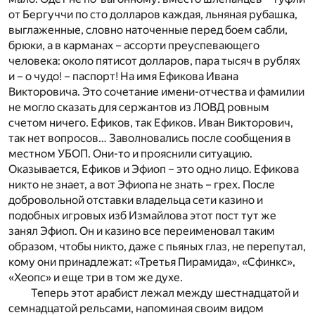
от Бергуччи по сто долларов каждая, льняная рубашка,
выглаженные, словно наточенные перед боем сабли,
брюки, а в карманах – ассорти преуспевающего
человека: около пятисот долларов, пара тысяч в рублях
и – о чудо! – паспорт! На имя Ефикова Ивана
Викторовича. Это сочетание имени-отчества и фамилии
не могло сказать для сержантов из ЛОВД ровным
счетом ничего. Ефиков, так Ефиков. Иван Викторович,
так нет вопросов… Заволновались после сообщения в
местном УБОП. Они-то и прояснили ситуацию.
Оказывается, Ефиков и Эфиоп – это одно лицо. Ефикова
никто не знает, а вот Эфиопа не знать – грех. После
добровольной отставки владельца сети казино и
подобных игровых изб Измайлова этот пост тут же
занял Эфиоп. Он и казино все переименовал таким
образом, чтобы никто, даже с пьяных глаз, не перепутал,
кому они принадлежат: «Третья Пирамида», «Сфинкс»,
«Хеопс» и еще три в том же духе.
Теперь этот арабист лежал между шестнадцатой и
семнадцатой рельсами, напоминая своим видом