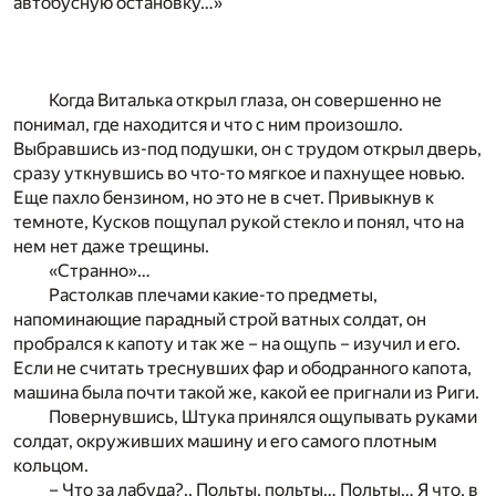
автобусную остановку…»
Когда Виталька открыл глаза, он совершенно не
понимал, где находится и что с ним произошло.
Выбравшись из-под подушки, он с трудом открыл дверь,
сразу уткнувшись во что-то мягкое и пахнущее новью.
Еще пахло бензином, но это не в счет. Привыкнув к
темноте, Кусков пощупал рукой стекло и понял, что на
нем нет даже трещины.
«Странно»…
Растолкав плечами какие-то предметы,
напоминающие парадный строй ватных солдат, он
пробрался к капоту и так же – на ощупь – изучил и его.
Если не считать треснувших фар и ободранного капота,
машина была почти такой же, какой ее пригнали из Риги.
Повернувшись, Штука принялся ощупывать руками
солдат, окруживших машину и его самого плотным
кольцом.
– Что за лабуда?.. Польты, польты… Польты… Я что, в