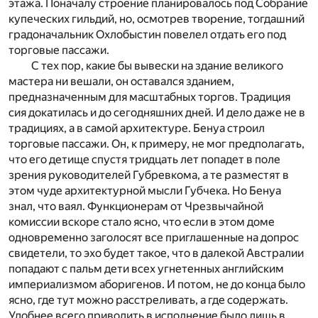
этажа. Поначалу строение планировалось под Собрание
купеческих гильдий, но, осмотрев творение, тогдашний
градоначальник Охлобыстин повелел отдать его под
торговые пассажи.
С тех пор, какие бы вывески на здание великого
мастера ни вешали, он оставался зданием,
предназначенным для масштабных торгов. Традиция
сия докатилась и до сегодняшних дней. И дело даже не в
традициях, а в самой архитектуре. Бенуа строил
торговые пассажи. Он, к примеру, не мог предполагать,
что его детище спустя тридцать лет попадет в поле
зрения руководителей Губревкома, а те разместят в
этом чуде архитектурной мысли Губчека. Но Бенуа
знал, что ваял. Функционерам от Чрезвычайной
комиссии вскоре стало ясно, что если в этом доме
одновременно заголосят все приглашенные на допрос
свидетели, то эхо будет такое, что в далекой Австралии
попадают с пальм дети всех угнетенных английским
империализмом аборигенов. И потом, не до конца было
ясно, где тут можно расстреливать, а где содержать.
Удобнее всего приводить в исполнение было лишь в