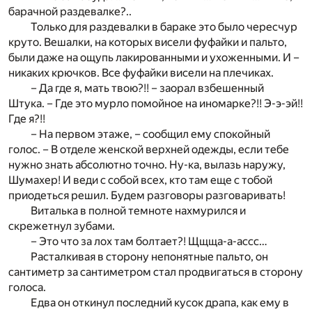
барачной раздевалке?..
Только для раздевалки в бараке это было чересчур
круто. Вешалки, на которых висели фуфайки и пальто,
были даже на ощупь лакированными и ухоженными. И –
никаких крючков. Все фуфайки висели на плечиках.
– Да где я, мать твою?!! – заорал взбешенный
Штука. – Где это мурло помойное на иномарке?!! Э-э-эй!!
Где я?!!
– На первом этаже, – сообщил ему спокойный
голос. – В отделе женской верхней одежды, если тебе
нужно знать абсолютно точно. Ну-ка, вылазь наружу,
Шумахер! И веди с собой всех, кто там еще с тобой
приодеться решил. Будем разговоры разговаривать!
Виталька в полной темноте нахмурился и
скрежетнул зубами.
– Это что за лох там болтает?! Щщща-а-ассс…
Расталкивая в сторону непонятные пальто, он
сантиметр за сантиметром стал продвигаться в сторону
голоса.
Едва он откинул последний кусок драпа, как ему в