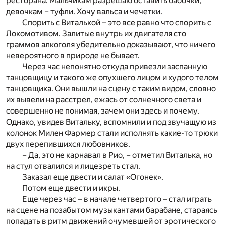
ресторана. Мальчикам разрешаю оставить бабочки,
девочкам – туфли. Хочу вальса и чечетки.
Спорить с Виталькой – это все равно что спорить с
Локомотивом. Залитые внутрь их двигателя сто
граммов алкоголя убедительно доказывают, что ничего
невероятного в природе не бывает.
Через час непонятно откуда привезли заспанную
танцовщицу и такого же опухшего лицом и худого телом
танцовщика. Они вышли на сцену с таким видом, словно
их вывели на расстрел, ежась от солнечного света и
совершенно не понимая, зачем они здесь и почему.
Однако, увидев Витальку, вспомнили и под звучащую из
колонок Милен Фармер стали исполнять какие-то трюки
двух перепившихся любовников.
– Да, это не карнавал в Рио, – отметил Виталька, но
на стул отвалился и лицезреть стал.
Заказал еще двести и салат «Огонек».
Потом еще двести и икры.
Еще через час – в начале четвертого – стал играть
на сцене на позабытом музыкантами барабане, стараясь
попадать в ритм движений очумевшей от эротического