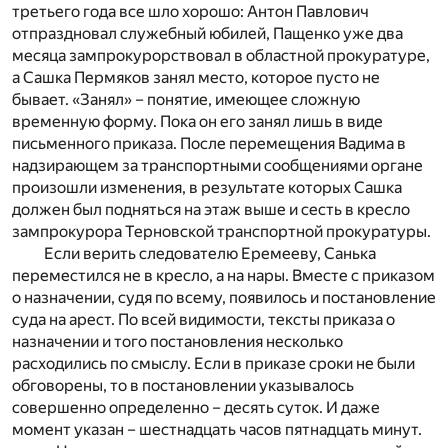
третьего года все шло хорошо: Антон Павлович
отпраздновал служебный юбилей, Пащенко уже два
месяца зампрокурорствовал в областной прокуратуре,
а Сашка Пермяков занял место, которое пусто не
бывает. «Занял» – понятие, имеющее сложную
временную форму. Пока он его занял лишь в виде
письменного приказа. После перемещения Вадима в
надзирающем за транспортными сообщениями органе
произошли изменения, в результате которых Сашка
должен был подняться на этаж выше и сесть в кресло
зампрокурора Терновской транспортной прокуратуры.
Если верить следователю Еремееву, Санька
переместился не в кресло, а на нары. Вместе с приказом
о назначении, судя по всему, появилось и постановление
суда на арест. По всей видимости, тексты приказа о
назначении и того постановления несколько
расходились по смыслу. Если в приказе сроки не были
обговорены, то в постановлении указывалось
совершенно определенно – десять суток. И даже
момент указан – шестнадцать часов пятнадцать минут.