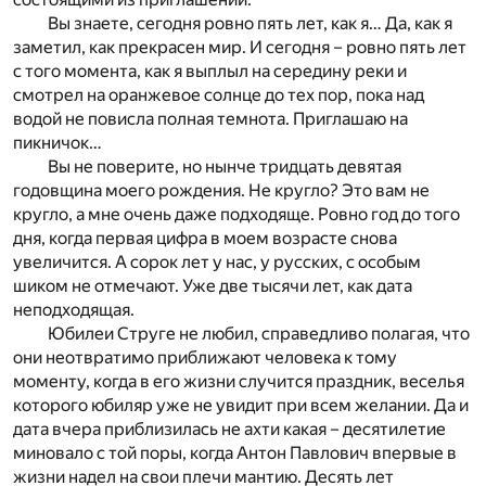
Вы знаете, сегодня ровно пять лет, как я… Да, как я
заметил, как прекрасен мир. И сегодня – ровно пять лет
с того момента, как я выплыл на середину реки и
смотрел на оранжевое солнце до тех пор, пока над
водой не повисла полная темнота. Приглашаю на
пикничок…
Вы не поверите, но нынче тридцать девятая
годовщина моего рождения. Не кругло? Это вам не
кругло, а мне очень даже подходяще. Ровно год до того
дня, когда первая цифра в моем возрасте снова
увеличится. А сорок лет у нас, у русских, с особым
шиком не отмечают. Уже две тысячи лет, как дата
неподходящая.
Юбилеи Струге не любил, справедливо полагая, что
они неотвратимо приближают человека к тому
моменту, когда в его жизни случится праздник, веселья
которого юбиляр уже не увидит при всем желании. Да и
дата вчера приблизилась не ахти какая – десятилетие
миновало с той поры, когда Антон Павлович впервые в
жизни надел на свои плечи мантию. Десять лет