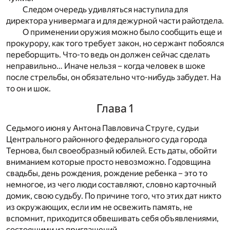
Следом очередь удивляться наступила для
директора универмага и для дежурной части райотдела.
О применении оружия можно было сообщить еще и
прокурору, как того требует закон, но сержант побоялся
переборщить. Что-то ведь он должен сейчас сделать
неправильно… Иначе нельзя – когда человек в шоке
после стрельбы, он обязательно что-нибудь забудет. На
то он и шок.
Глава 1
Седьмого июня у Антона Павловича Струге, судьи
Центрального районного федерального суда города
Тернова, был своеобразный юбилей. Есть даты, обойти
вниманием которые просто невозможно. Годовщина
свадьбы, день рождения, рождение ребенка – это то
немногое, из чего люди составляют, словно карточный
домик, свою судьбу. По причине того, что этих дат никто
из окружающих, если им не освежить память, не
вспомнит, приходится обвешивать себя объявлениями,
состоящими из приглашений.