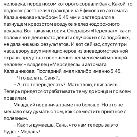
человека, перед носом которого сорвали банк. Какой-то
подонок расстрелял гражданина Ефикова из автомата
Калашникова калибром 5,45 мм и растворился в
пахнущем креозотом воздухе железнодорожного
вокзала. Вот такая история. Операция «Перехват», как и
положено в девяносто девяти случаях из ста подобных,
не дала никаких результатов. И вот сейчас, спустя три
часа, взору двух милиционеров из вневедомственной
охраны предстал совершенно невменяемый молодой
человек – владелец «Мерседеса» и автомата
Калашникова. Последний имел калибр именно 5,45.
– Что делать, Саня?..
– А что теперь делать?! Мать твою, вляпались…
Теперь придется отрабатывать тему до конца и по всем
правилам.
Младший нервничал заметно больше. Но это не
мешало ему думать о том, как совместить приятное с
полезным.
– Как ты думаешь, Сань, что нам теперь за это
будет? Медаль?