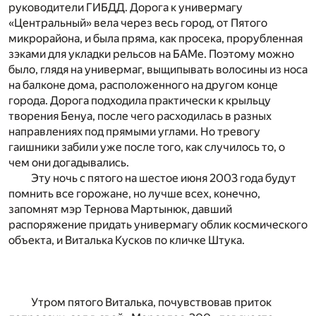
руководители ГИБДД. Дорога к универмагу
«Центральный» вела через весь город, от Пятого
микрорайона, и была пряма, как просека, прорубленная
зэками для укладки рельсов на БАМе. Поэтому можно
было, глядя на универмаг, выщипывать волосины из носа
на балконе дома, расположенного на другом конце
города. Дорога подходила практически к крыльцу
творения Бенуа, после чего расходилась в разных
направлениях под прямыми углами. Но тревогу
гаишники забили уже после того, как случилось то, о
чем они догадывались.
Эту ночь с пятого на шестое июня 2003 года будут
помнить все горожане, но лучше всех, конечно,
запомнят мэр Тернова Мартынюк, давший
распоряжение придать универмагу облик космического
объекта, и Виталька Кусков по кличке Штука.
Утром пятого Виталька, почувствовав приток