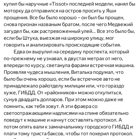
купил бы наручные «Tissot» последней модели, нанял бы
моторку да отправился на остров просить у Яши
прощения. Все бы было хорошо – он был бы прощен,
снова признан названым братом, после чего Медвежий
загудел бы, как растревоженный улей… Все это было бы,
если бы Штука, выезжая на широкую улицу, мог
говорить и анализировать происходящие события.
Едва он вырулил на середину проспекта, который
по-прежнему не узнавал, в двустах метрах от него,
впереди по курсу, светанула фарами встречная машина.
Проявляя чудеса мышления, Виталька подумал, что
было бы очень хорошо, если бы встречное авто не
принадлежало райотделу милиции или, что гораздо
хуже, ГИБДД. От «районников» можно откупиться,
сунув двадцать долларов. При этом можно даже не
помнить, как тебя зовут. А эти фраера со
светоотражающими надписями на спине обязательно
поведут к машине и начнут составлять протокол. А
потом опять вали к замначальнику городского ГИБДД и
плати тому триста баксов, чтобы тот похерил протокол.