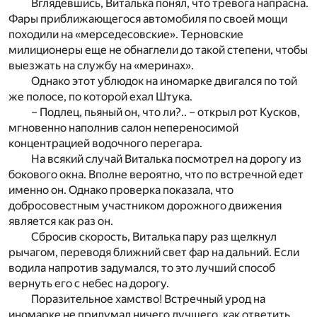
Вглядевшись, Виталька понял, что тревога напрасна.
Фары приближающегося автомобиля по своей мощи
походили на «мерседесовские». Терновские
милиционеры еще не обнаглели до такой степени, чтобы
выезжать на службу на «меринах».
Однако этот ублюдок на иномарке двигался по той
же полосе, по которой ехал Штука.
– Подлец, пьяный он, что ли?.. – открыл рот Кусков,
мгновенно наполнив салон непереносимой
концентрацией водочного перегара.
На всякий случай Виталька посмотрел на дорогу из
бокового окна. Вполне вероятно, что по встречной едет
именно он. Однако проверка показала, что
добросовестным участником дорожного движения
является как раз он.
Сбросив скорость, Виталька пару раз щелкнул
рычагом, переводя ближний свет фар на дальний. Если
водила напротив задумался, то это лучший способ
вернуть его с небес на дорогу.
Поразительное хамство! Встречный урод на
иномарке не придумал ничего лучшего, как ответить