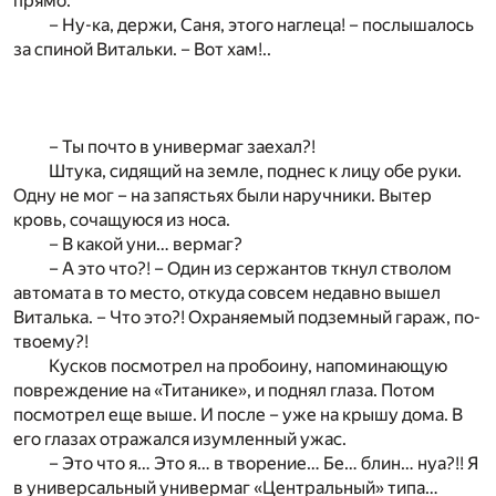
прямо.
– Ну-ка, держи, Саня, этого наглеца! – послышалось
за спиной Витальки. – Вот хам!..
– Ты почто в универмаг заехал?!
Штука, сидящий на земле, поднес к лицу обе руки.
Одну не мог – на запястьях были наручники. Вытер
кровь, сочащуюся из носа.
– В какой уни… вермаг?
– А это что?! – Один из сержантов ткнул стволом
автомата в то место, откуда совсем недавно вышел
Виталька. – Что это?! Охраняемый подземный гараж, по-
твоему?!
Кусков посмотрел на пробоину, напоминающую
повреждение на «Титанике», и поднял глаза. Потом
посмотрел еще выше. И после – уже на крышу дома. В
его глазах отражался изумленный ужас.
– Это что я… Это я… в творение… Бе… блин… нуа?!! Я
в универсальный универмаг «Центральный» типа…