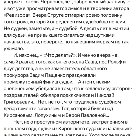
уверяет Гоголь. Червонец лет, заброшенный за спину, –
и вот уже просматривается смысл и в творении автора
«Ревизора». Вчера Струге отмерил ровно половину
того срока, который определен им судьбой до пенсии.
Не судьей, заметьте, а – судьбой. А десять лет в мантии
для судьи, не привыкшего смеяться над шутками
начальства, это, поверьте, по нынешним меркам не так
уж мало.
И, наконец, – «Что делать?». Именно вчера – в
самый разгар того, как он, его жена Саша, пес Рольф и
друг детства, а ныне заместитель областного
прокурора Вадим Пащенко праздновали
промежуточный финиш судьи, – Антон с неким
оцепенением убедился в том, что к коллективу авторов-
поздравителей юбиляра подключился и Николай
Григорьевич… Нет, не тот, что трудился в судебном
департаменте завхозом. Тот, который бился над
Кирсановым, Лопухиным и Верой Павловной…
Нет, не о преступном авторитете, застреленном в
прошлом году, судье из Кировского суда или начальнике
жилищного департамента идет речь. Хотя после звонка