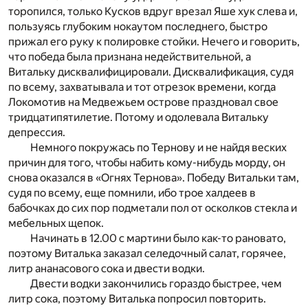
торопился, только Кусков вдруг врезал Яше хук слева и,
пользуясь глубоким нокаутом последнего, быстро
прижал его руку к полировке стойки. Нечего и говорить,
что победа была признана недействительной, а
Витальку дисквалифицировали. Дисквалификация, судя
по всему, захватывала и тот отрезок времени, когда
Локомотив на Медвежьем острове праздновал свое
тридцатипятилетие. Потому и одолевала Витальку
депрессия.
Немного покружась по Тернову и не найдя веских
причин для того, чтобы набить кому-нибудь морду, он
снова оказался в «Огнях Тернова». Победу Витальки там,
судя по всему, еще помнили, ибо трое халдеев в
бабочках до сих пор подметали пол от осколков стекла и
мебельных щепок.
Начинать в 12.00 с мартини было как-то рановато,
поэтому Виталька заказал селедочный салат, горячее,
литр ананасового сока и двести водки.
Двести водки закончились гораздо быстрее, чем
литр сока, поэтому Виталька попросил повторить.