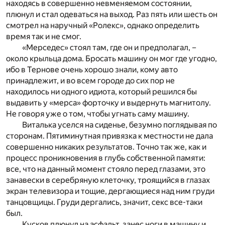
находясь в совершенно невменяемом состоянии,
плюнул и стал одеваться на выход. Раз пять или шесть он
смотрел на наручный «Ролекс», однако определить
время так и не смог.
«Мерседес» стоял там, где он и предполагал, –
около крыльца дома. Бросать машину он мог где угодно,
ибо в Тернове очень хорошо знали, кому авто
принадлежит, и во всем городе до сих пор не
находилось ни одного идиота, который решился бы
выдавить у «мерса» форточку и выдернуть магнитолу.
Не говоря уже о том, чтобы угнать саму машину.
Виталька уселся на сиденье, безумно поглядывая по
сторонам. Пятиминутная привязка к местности не дала
совершенно никаких результатов. Точно так же, как и
процесс проникновения в глубь собственной памяти:
все, что на данный момент стояло перед глазами, это
занавески в серебряную клеточку, троящийся в глазах
экран телевизора и тощие, дергающиеся над ним груди
танцовщицы. Груди дергались, значит, секс все-таки
был.
Кусков плюнул на асфальт, занес ноги в машину и