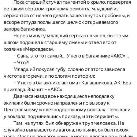
Пока старший стучал тангентой о крыло, подвергая
ее таким образом срочному ремонту, младший из
сержантов от нечего делать зашел внутрь пробоины, и
вскоре оттуда послышался щелчок открываемого
запора багажника.
Через минуту младший сержант вышел, быстрым
шагом подошел к старшему смены и отвел его от
хозяина «Мерседеса».
– Сань, это тот самый… У него в багажнике «АКС»…
– Что?!
Младший покусал губу, словно от этого зависела
чистота его речи, и по слогам повторил:
– У него в багажнике автомат Калашникова. АК. Без
приклада. Значит – «АКС».
Два часа назад все находящиеся неподалеку
экипажи были срочно направлены по вызову к
Центральному железнодорожному вокзалу. Побывали
у вокзала, подчинившись приказу, и эти сержанты.
Там, на путях, был обнаружен труп человека. На
случайно выпавшего из вагона, по пьяни, он был похож
мало. Одет не по-вагонному: вместо шлепанцев – туфли