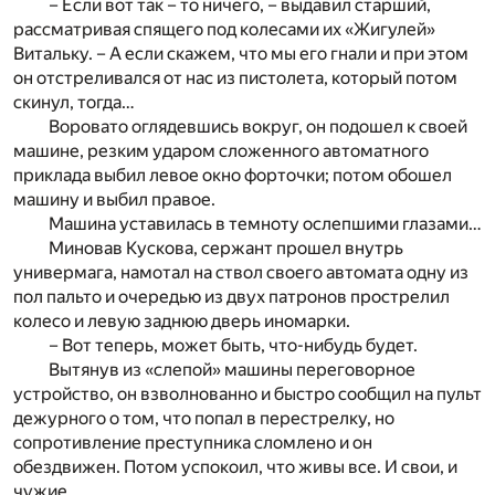
– Если вот так – то ничего, – выдавил старший,
рассматривая спящего под колесами их «Жигулей»
Витальку. – А если скажем, что мы его гнали и при этом
он отстреливался от нас из пистолета, который потом
скинул, тогда…
Воровато оглядевшись вокруг, он подошел к своей
машине, резким ударом сложенного автоматного
приклада выбил левое окно форточки; потом обошел
машину и выбил правое.
Машина уставилась в темноту ослепшими глазами…
Миновав Кускова, сержант прошел внутрь
универмага, намотал на ствол своего автомата одну из
пол пальто и очередью из двух патронов прострелил
колесо и левую заднюю дверь иномарки.
– Вот теперь, может быть, что-нибудь будет.
Вытянув из «слепой» машины переговорное
устройство, он взволнованно и быстро сообщил на пульт
дежурного о том, что попал в перестрелку, но
сопротивление преступника сломлено и он
обездвижен. Потом успокоил, что живы все. И свои, и
чужие.