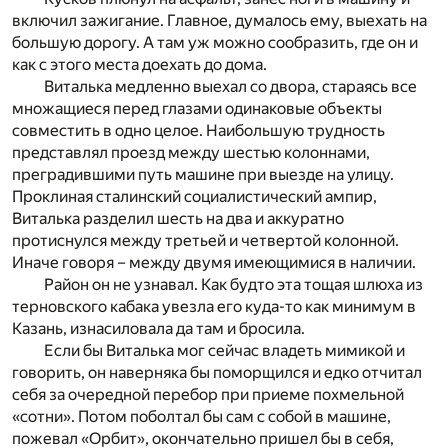
включил зажигание. Главное, думалось ему, выехать на
большую дорогу. А там уж можно сообразить, где он и
как с этого места доехать до дома.
Виталька медленно выехал со двора, стараясь все
множащиеся перед глазами одинаковые объекты
совместить в одно целое. Наибольшую трудность
представлял проезд между шестью колоннами,
преградившими путь машине при выезде на улицу.
Проклиная сталинский социалистический ампир,
Виталька разделил шесть на два и аккуратно
протиснулся между третьей и четвертой колонной.
Иначе говоря – между двумя имеющимися в наличии.
Район он не узнавал. Как будто эта тощая шлюха из
терновского кабака увезла его куда-то как минимум в
Казань, изнасиловала да там и бросила.
Если бы Виталька мог сейчас владеть мимикой и
говорить, он наверняка бы поморщился и едко отчитал
себя за очередной перебор при приеме похмельной
«сотни». Потом поболтал бы сам с собой в машине,
пожевал «Орбит», окончательно пришел бы в себя,