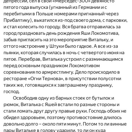
депрессии, сел в свой «Мерседес-300» девяносто
пятого года выпуска (угнанный из Германии и с
перебитыми в Польше номерами пригнанный через
Прибалтику), выкатился из-под своего дома, с парковки,
и стал колесить по городу. Вся братва отправилась за
город праздновать день рождения Яши Локомотива,
забыв пригласить на это мероприятие Витальку, и
оттого настроение у Штуки было гадкое. А все из-за
пьянки, которая случилась в ночь с четвертого июня на
пятое. Перебрав, Виталька устроил с разминающимся
перед основным праздником Локомотивом
соревнования по армрестлингу. Дело происходило в
ресторане «Огни Тернова», в присутствии полусотни
таких же, готовящихся к завтрашнему празднику,
господ.
Освободив одну из барных стоек от бутылок и
рюмок, Виталька с Яшей встали по разные стороны и
стали ломать друг другу правые руки. Господь обоих не
обидел здоровьем, поэтому противостояние длилось
довольно долго – около пяти минут. Потом то ли винные
пары Витальке в голову ударили, то ли он куда