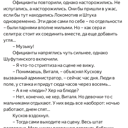
Официанты повторили, однако насторожились. Не
испугались, а насторожились. Они бы пришли в ужас,
если бы тут находились Локомотив и Штука
одновременно. Эти двое сами по себе – по отдельности
– были парнями вполне милыми. Но – как сера и
селитра: стоит их соединить вместе, да еще добавить
угля…
– Музыку!
Официанты напряглись чуть сильнее, однако
Шуфутинского включили.
– Я что-то стриптиза на сцене не вижу.
– Понимаешь, Виталя, – объяснял Кускову
вызванный администратор, – сейчас час дня. Люди в
поле, у станка и придут сюда часов через восемь…
– А я не «люди»? Хер на блюде?
– Нет, конечно, не хер, Виталя. Но девочки-то с
мальчиками отдыхают. У них ведь все наоборот: ночью
работают, днем спят…
Кусков вздохнул.
– Тогда сами выходите на сцену. Весь штат