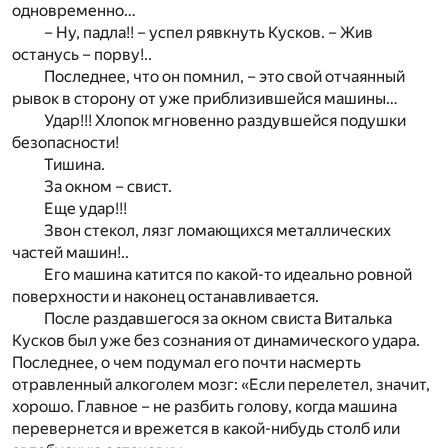
одновременно…
– Ну, падла!! – успел рявкнуть Кусков. – Жив
останусь – порву!..
Последнее, что он помнил, – это свой отчаянный
рывок в сторону от уже приблизившейся машины…
Удар!!! Хлопок мгновенно раздувшейся подушки
безопасности!
Тишина.
За окном – свист.
Еще удар!!!
Звон стекол, лязг ломающихся металлических
частей машин!..
Его машина катится по какой-то идеально ровной
поверхности и наконец останавливается.
После раздавшегося за окном свиста Виталька
Кусков был уже без сознания от динамического удара.
Последнее, о чем подумал его почти насмерть
отравленный алкоголем мозг: «Если перелетел, значит,
хорошо. Главное – не разбить голову, когда машина
перевернется и врежется в какой-нибудь столб или