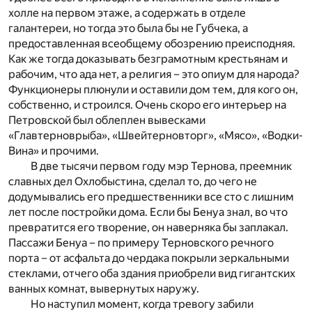
холле на первом этаже, а содержать в отделе
галантереи, но тогда это была бы не Губчека, а
предоставленная всеобщему обозрению преисподняя.
Как же тогда доказывать безграмотным крестьянам и
рабочим, что ада нет, а религия – это опиум для народа?
Функционеры плюнули и оставили дом тем, для кого он,
собственно, и строился. Очень скоро его интерьер на
Петровской был облеплен вывесками
«Главтерноврыба», «Швейтерновторг», «Мясо», «Водки-
Вина» и прочими.
В две тысячи первом году мэр Тернова, преемник
славных дел Охлобыстина, сделал то, до чего не
додумывались его предшественники все сто с лишним
лет после постройки дома. Если бы Бенуа знал, во что
превратится его творение, он наверняка бы заплакал.
Пассажи Бенуа – по примеру Терновского речного
порта – от асфальта до чердака покрыли зеркальными
стеклами, отчего оба здания приобрели вид гигантских
ванных комнат, вывернутых наружу.
Но наступил момент, когда тревогу забили