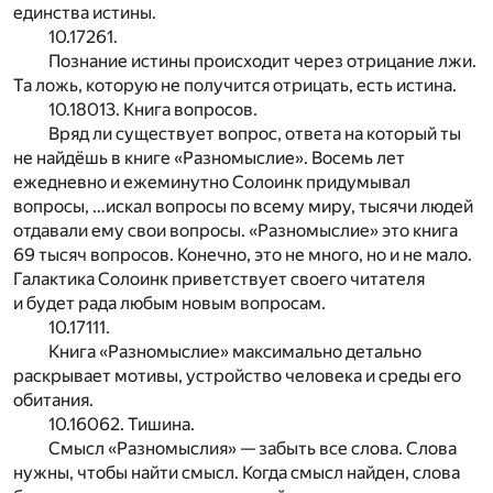
единства истины.
10.17261.
Познание истины происходит через отрицание лжи.
Та ложь, которую не получится отрицать, есть истина.
10.18013. Книга вопросов.
Вряд ли существует вопрос, ответа на который ты
не найдёшь в книге «Разномыслие». Восемь лет
ежедневно и ежеминутно Солоинк придумывал
вопросы, …искал вопросы по всему миру, тысячи людей
отдавали ему свои вопросы. «Разномыслие» это книга
69 тысяч вопросов. Конечно, это не много, но и не мало.
Галактика Солоинк приветствует своего читателя
и будет рада любым новым вопросам.
10.17111.
Книга «Разномыслие» максимально детально
раскрывает мотивы, устройство человека и среды его
обитания.
10.16062. Тишина.
Смысл «Разномыслия» — забыть все слова. Слова
нужны, чтобы найти смысл. Когда смысл найден, слова