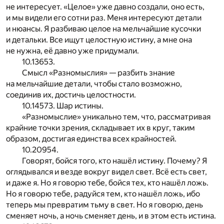
не интересует. «Целое» уже давно создали, оно есть,
и мы видели его сотни раз. Меня интересуют детали
и нюансы. Я разбиваю целое на мельчайшие кусочки
и детальки. Все ищут целостную истину, а мне она
не нужна, её давно уже придумали.
10.13653.
Смысл «Разномыслия» — разбить знание
на мельчайшие детали, чтобы стало возможно,
соединив их, достичь целостности.
10.14573. Шар истины.
«Разномыслие» уникально тем, что, рассматривая
крайние точки зрения, складывает их в круг, таким
образом, достигая единства всех крайностей.
10.20954.
Говорят, бойся того, кто нашёл истину. Почему? Я
оглядывался и везде вокруг видел свет. Всё есть свет,
и даже я. Но я говорю тебе, бойся тех, кто нашёл ложь.
Но я говорю тебе, радуйся тем, кто нашёл ложь, ибо
теперь мы превратим тьму в свет. Но я говорю, день
сменяет ночь, а ночь сменяет день, и в этом есть истина.