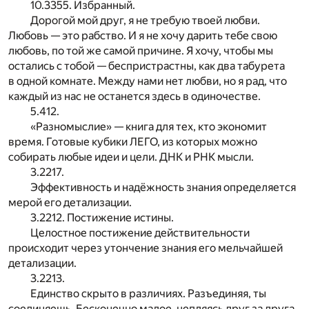
10.3355. Избранный.
Дорогой мой друг, я не требую твоей любви.
Любовь — это рабство. И я не хочу дарить тебе свою
любовь, по той же самой причине. Я хочу, чтобы мы
остались с тобой — беспристрастны, как два табурета
в одной комнате. Между нами нет любви, но я рад, что
каждый из нас не останется здесь в одиночестве.
5.412.
«Разномыслие» — книга для тех, кто экономит
время. Готовые кубики ЛЕГО, из которых можно
собирать любые идеи и цели. ДНК и РНК мысли.
3.2217.
Эффективность и надёжность знания определяется
мерой его детализации.
3.2212. Постижение истины.
Целостное постижение действительности
происходит через утончение знания его мельчайшей
детализации.
3.2213.
Единство скрыто в различиях. Разъединяя, ты
соединяешь. Бесконечно малое, цепляясь друг за друга,