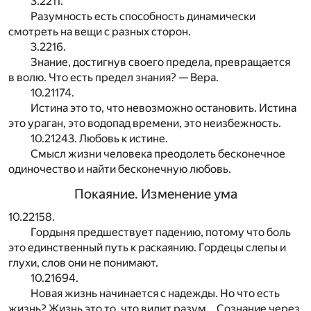
3.2211.
Разумность есть способность динамически
смотреть на вещи с разных сторон.
3.2216.
Знание, достигнув своего предела, превращается
в волю. Что есть предел знания? — Вера.
10.21174.
Истина это то, что невозможно остановить. Истина
это ураган, это водопад времени, это неизбежность.
10.21243. Любовь к истине.
Смысл жизни человека преодолеть бесконечное
одиночество и найти бесконечную любовь.
Покаяние. Изменение ума
10.22158.
Гордыня предшествует падению, потому что боль
это единственный путь к раскаянию. Гордецы слепы и
глухи, слов они не понимают.
10.21694.
Новая жизнь начинается с надежды. Но что есть
жизнь? Жизнь это то, что видит разум… Сознание через