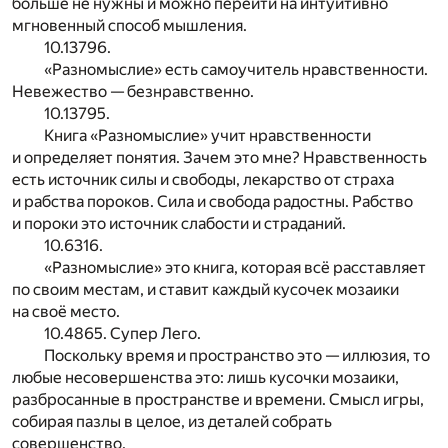
больше не нужны и можно перейти на интуитивно
мгновенный способ мышления.
10.13796.
«Разномыслие» есть самоучитель нравственности.
Невежество — безнравственно.
10.13795.
Книга «Разномыслие» учит нравственности
и определяет понятия. Зачем это мне? Нравственность
есть источник силы и свободы, лекарство от страха
и рабства пороков. Сила и свобода радостны. Рабство
и пороки это источник слабости и страданий.
10.6316.
«Разномыслие» это книга, которая всё расставляет
по своим местам, и ставит каждый кусочек мозаики
на своё место.
10.4865. Супер Лего.
Поскольку время и пространство это — иллюзия, то
любые несовершенства это: лишь кусочки мозаики,
разбросанные в пространстве и времени. Смысл игры,
собирая пазлы в целое, из деталей собрать
совершенство.