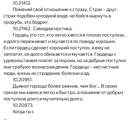
10.21412.
Поменяй своё отношение к страху. Страх – друг,
страх подобен холодной воде, не бойся нырнуть в
прорубь, это бодрит.
10.21162. Самодиагностика.
Гордец это тот, кто легко кается в плохих поступках,
и долго переживает и мучается по поводу хороших.
Если гордец сделает хороший поступок, а ему не
заплатят, он долго обижается и мучается. Гордецы с
удовольствием платят за пороки, но за добрые поступки
они требуют вознаграждения. Гордецы – несчастные
люди, жизнь их страдания, болезни и ад.
10.20951.
Дьявол гораздо более ревнив, чем Бог… В своих
грехах мы каемся легко и быстро, а покаяние от добрых
поступков длится мучительно долго.
10.20873.
Когда ты с
...