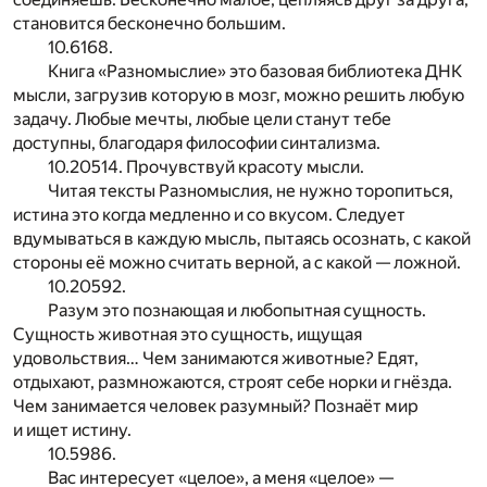
становится бесконечно большим.
10.6168.
Книга «Разномыслие» это базовая библиотека ДНК
мысли, загрузив которую в мозг, можно решить любую
задачу. Любые мечты, любые цели станут тебе
доступны, благодаря философии синтализма.
10.20514. Прочувствуй красоту мысли.
Читая тексты Разномыслия, не нужно торопиться,
истина это когда медленно и со вкусом. Следует
вдумываться в каждую мысль, пытаясь осознать, с какой
стороны её можно считать верной, а с какой — ложной.
10.20592.
Разум это познающая и любопытная сущность.
Сущность животная это сущность, ищущая
удовольствия… Чем занимаются животные? Едят,
отдыхают, размножаются, строят себе норки и гнёзда.
Чем занимается человек разумный? Познаёт мир
и ищет истину.
10.5986.
Вас интересует «целое», а меня «целое» —