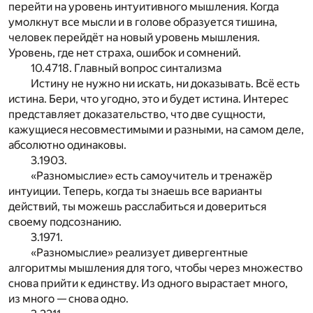
перейти на уровень интуитивного мышления. Когда
умолкнут все мысли и в голове образуется тишина,
человек перейдёт на новый уровень мышления.
Уровень, где нет страха, ошибок и сомнений.
10.4718. Главный вопрос синтализма
Истину не нужно ни искать, ни доказывать. Всё есть
истина. Бери, что угодно, это и будет истина. Интерес
представляет доказательство, что две сущности,
кажущиеся несовместимыми и разными, на самом деле,
абсолютно одинаковы.
3.1903.
«Разномыслие» есть самоучитель и тренажёр
интуиции. Теперь, когда ты знаешь все варианты
действий, ты можешь расслабиться и довериться
своему подсознанию.
3.1971.
«Разномыслие» реализует дивергентные
алгоритмы мышления для того, чтобы через множество
снова прийти к единству. Из одного вырастает много,
из много — снова одно.