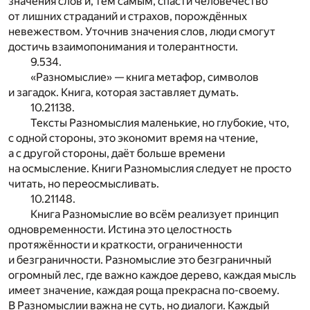
значения слов и, тем самым, спасти человечество
от лишних страданий и страхов, порождённых
невежеством. Уточнив значения слов, люди смогут
достичь взаимопонимания и толерантности.
9.534.
«Разномыслие» — книга метафор, символов
и загадок. Книга, которая заставляет думать.
10.21138.
Тексты Разномыслия маленькие, но глубокие, что,
с одной стороны, это экономит время на чтение,
а с другой стороны, даёт больше времени
на осмысление. Книги Разномыслия следует не просто
читать, но переосмысливать.
10.21148.
Книга Разномыслие во всём реализует принцип
одновременности. Истина это целостность
протяжённости и краткости, ограниченности
и безграничности. Разномыслие это безграничный
огромный лес, где важно каждое дерево, каждая мысль
имеет значение, каждая роща прекрасна по-своему.
В Разномыслии важна не суть, но диалоги. Каждый