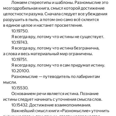
Ломаем стереотипы и шаблоны. Разномыслие это
мозгодробильная книга, смысл которой достижение
целостности разума. Сначала следует все убеждения
разрушить в пыль, а потом оно само всё склеится
в единое целое и настанет просветление.
10.19750.
Я всегда вру, потому что истины не существует.
10.19743.
Я всегда вру, потому что истина безгранична,
а слова и весь материальный мир ограничены.
10.19751.
Я всегда вру, потому что я сам придумал истину.
10.20100.
Разномыслие — путеводитель по лабиринтам
мысли.
10.15530.
Основанием речи является истина. Познание
истины следует начинать с уточнения смысла слов.
10.15432. Достижение взаимопонимания.
Важнейший смысл книги «Разномыслие» уточнить