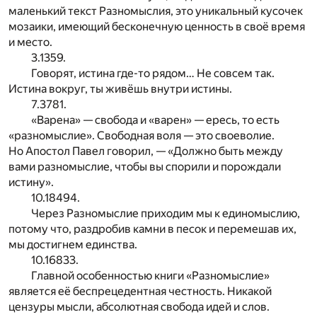
маленький текст Разномыслия, это уникальный кусочек
мозаики, имеющий бесконечную ценность в своё время
и место.
3.1359.
Говорят, истина где-то рядом… Не совсем так.
Истина вокруг, ты живёшь внутри истины.
7.3781.
«Варена» — свобода и «варен» — ересь, то есть
«разномыслие». Свободная воля — это своеволие.
Но Апостол Павел говорил, — «Должно быть между
вами разномыслие, чтобы вы спорили и порождали
истину».
10.18494.
Через Разномыслие приходим мы к единомыслию,
потому что, раздробив камни в песок и перемешав их,
мы достигнем единства.
10.16833.
Главной особенностью книги «Разномыслие»
является её беспрецедентная честность. Никакой
цензуры мысли, абсолютная свобода идей и слов.