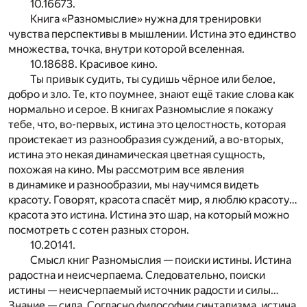
10.16673.
Книга «Разномыслие» нужна для тренировки
чувства перспективы в мышлении. Истина это единство
множества, точка, внутри которой вселенная.
10.18688. Красивое кино.
Ты привык судить, ты судишь чёрное или белое,
добро и зло. Те, кто поумнее, знают ещё такие слова как
нормально и серое. В книгах Разномыслие я покажу
тебе, что, во-первых, истина это целостность, которая
проистекает из разнообразия суждений, а во-вторых,
истина это некая динамическая цветная сущность,
похожая на кино. Мы рассмотрим все явления
в динамике и разнообразии, мы научимся видеть
красоту. Говорят, красота спасёт мир, я люблю красоту…
красота это истина. Истина это шар, на который можно
посмотреть с сотен разных сторон.
10.20141.
Смысл книг Разномыслия — поиски истины. Истина
радостна и неисчерпаема. Следовательно, поиски
истины — неисчерпаемый источник радости и силы…
Знание — сила. Согласно философии синтализма, истина