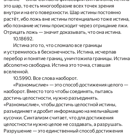
это шар, то есть многообразие всех точек зрения
внутри и на его поверхности. Шар истины постоянно
растёт, ибо ложь вне истины потенциально тоже истина,
ибо познание истины происходит через отрицание лжи.
Отрицать ложь — значит доказывать, что она истина.
10.18692.
Истина это то, что сломало все границы
и устремилось в бесконечность. Истина, исчерпав
перебор и понятие границ, уничтожила границы. Истина
абсолютно свободна. Истина это точка, ставшая
вселенной.
10.5990. Все слова наоборот.
«Разномыслие» — это способ достижения целого —
наоборот. Вместо того чтобы соединять, пытаясь
достичь целостности, нужно разъединять.
«Разномыслие», чтобы достичь целостной истины,
разъединяет и дробит информацию на мельчайшие
кусочки. Синтализм считает, что для достижения
целостности нужно целое не создавать, а разрушать.
Разрушение — это единственный способ достижения