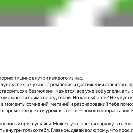
торию тишине внутри каждого
из
нас.
твует успех,
а
чужие стремления
и
достижения ставятся в п
створиться в безмолвии. Кажется, все уже всё успели, а
ты
возможности прямо перед тобой.
Но
как выбрать?
Не
упусти
о
в
моменты сомнений, метаний и разочарований тебе помож
сть время расцвета
и
урожая,
а
ест
ь —
покоя и прорастания.
ановись
и
прислушайся. Может, уже рвётся наружу
то
непо
ть внутри только тебя. Главное, давай волю тому, что прос