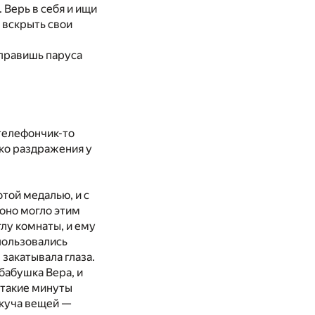
. Верь
в
себя
и
ищи
 вскрыть свои
правишь паруса
елефончик-
то
ько раздражения
у
отой медалью,
и
с
оно могло этим
глу комнаты,
и
ему
пользовались
 закатывала глаза.
бабушка Вера,
и
такие минуты
куча веще
й —