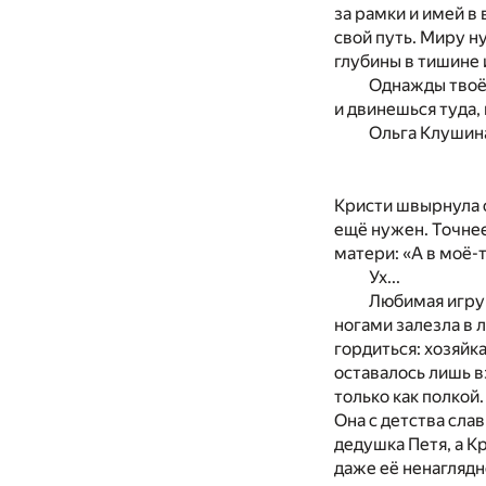
за рамки
и
имей
в
в
свой путь. Миру н
глубины в тишине
Однажды твоё 
и двинешься туда,
Ольга Клушин
Кристи швырнула 
ещё нужен. Точнее
матери: «
А в
моё-
Ух...
Любимая игру
ногами залезла
в
л
гордиться: хозяйк
оставалось лишь в
только как полкой
Она
с
детства сла
дедушка Петя,
а
Кр
даже её ненаглядн