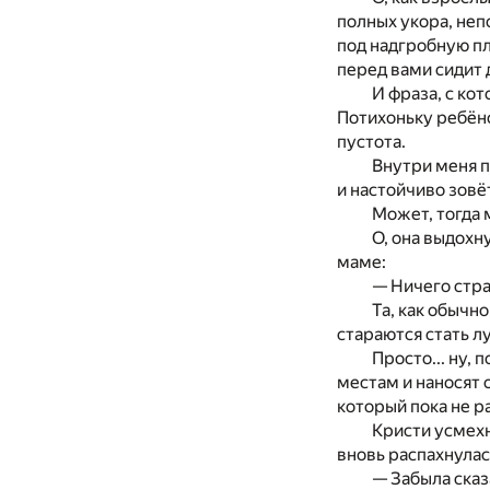
полных укора, не
под надгробную п
перед вами сидит 
И
фраза,
с
кот
Потихоньку ребён
пустота.
Внутри меня п
и
настойчиво зовёт
Может, тогда 
О, она выдохн
маме:
— Ничего стр
Та, как обычн
стараются стать л
Просто... ну,
местам
и
наносят 
который пока
не
р
Кристи усмехн
вновь распахнулас
— Забыла сказ