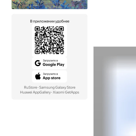
В приложении удобнее
RuStore
·
Samsung Galaxy Store
Huawei AppGallery
·
Xiaomi GetApps