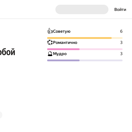
Войти
👍
Советую
6
💞
Романтично
3
обой
🔮
Мудро
3