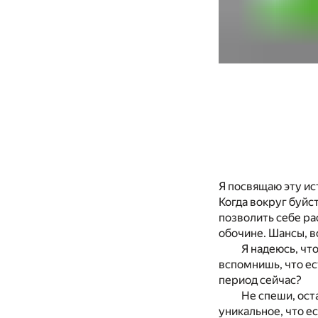
Я
посвящаю эту ис
Когда вокруг буйс
позволить себе ра
обочине. Шансы, 
Я
надеюсь, чт
вспомнишь, что е
период сейчас?
Не
спеши, ост
уникальное, что ес