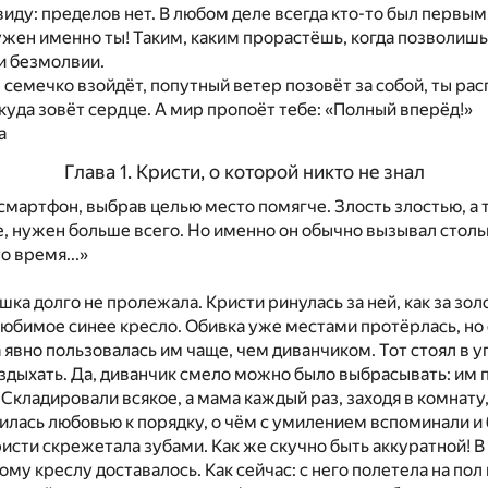
иду: пределов нет. В любом деле всегда кто-
то
был первым
ужен именно ты! Таким, каким прорастёшь, когда позволишь
и
безмолвии.
семечко взойдёт, попутный ветер позовёт за собой,
ты
рас
 куда зовёт сердце.
А
мир пропоёт тебе: «Полный вперёд!»
а
Глава 1. Кристи,
о
которой никто
не
знал
смартфон, выбрав целью место помягче. Злость злостью,
а
т
, нужен больше всего.
Но
именно
он
обычно вызывал стол
то
время...»
шка долго
не
пролежала. Кристи ринулась
за
ней, как
за
зол
юбимое синее кресло. Обивка уже местами протёрлась,
но
а явно пользовалась им чаще, чем диванчиком. Тот стоял
в
у
здыхать. Да, диванчик смело можно было выбрасывать: им 
. Складировали всякое,
а
мама каждый раз, заходя
в
комнату,
вилась любовью
к
порядку,
о
чём
с
умилением вспоминали
и
исти скрежетала зубами. Как же скучно быть аккуратной!
В
ому креслу доставалось. Как сейчас:
с
него полетела
на
пол 