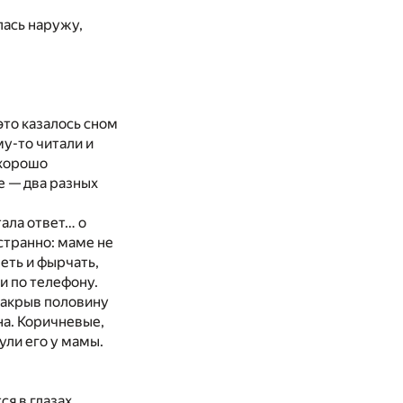
лась наружу,
это казалось сном
му-
то
читали
и
 хорошо
е —
два разных
тала ответ…
о
 странно: маме
не
петь
и
фырчать,
ли
по
телефону.
закрыв половину
а. Коричневые,
ули его
у
мамы.
тся
в
глазах,