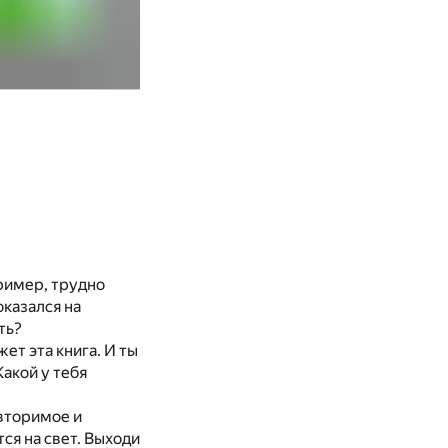
ример, трудно
оказался
на
ть?
ет эта книга.
И
ты
 Какой
у
тебя
вторимое
и
ится
на
свет. Выходи