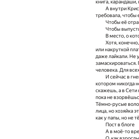
книга, карандаши, 
А
внутри Крист
требовала, чтобы е
Чтобы её отраз
Чтобы выпуст
В
место,
о
кот
Хотя, конечно
или накруткой пл
даже лайкали.
Не
у
замаскироваться.
человека. Для всех
И
сейчас
в
гне
котором никогда
н
скажешь,
а в
Сети 
пока
не
взорвёшьс
Тёмно-русые вол
лица,
но
хозяйка э
как
у
папы,
но не
т
Пост
в
блоге
А в
моё-
то
вре
О, как взросл