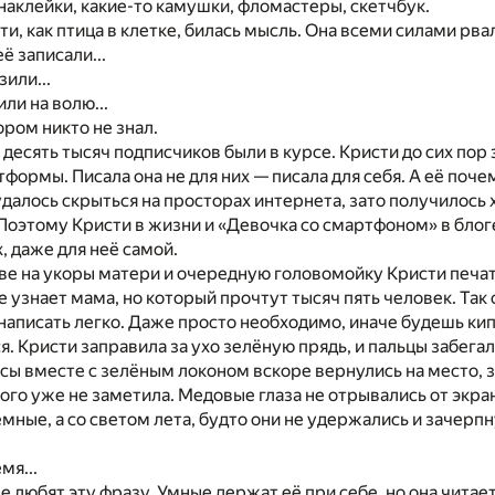
наклейки, какие-
то
камушки, фломастеры, скетчбук.
и, как птица
в
клетке, билась мысль. Она всеми силами рва
ё записали...
или...
или
на
волю...
ором никто
не
знал.
, десять тысяч подписчиков были
в
курсе. Кристи
до
сих пор 
атформы. Писала она
не
для ни
х —
писала для себя.
А
её поче
далось скрыться
на
просторах интернета, зато получилось
 Поэтому Кристи
в
жизни
и
«Девочка
со
смартфоном»
в
блог
, даже для неё самой.
ве
на
укоры матери
и
очередную головомойку Кристи печа
е
узнает мама,
но
который прочтут тысяч пять человек. Так
написать легко. Даже просто необходимо, иначе будешь ки
я. Кристи заправила
за
ухо зелёную прядь,
и
пальцы забега
осы вместе
с
зелёным локоном вскоре вернулись
на
место, 
того уже
не
заметила. Медовые глаза
не
отрывались
от
экран
ёмные,
а
со
светом лета, будто они
не
удержались
и
зачерпн
мя...
ые любят эту фразу. Умные держат её при себе,
но
она читае