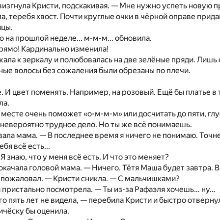
изгнула Кристи, подскакивая
. —
Мне нужно успеть новую пр
, теребя хвост. Почти круглые очки
в
чёрной оправе прида
ицы.
ко
на
прошлой неделе... м-м-м... обновила.
рямо! Кардинально изменила!
жала
к
зеркалу
и
полюбовалась
на
две зелёные пряди. Лишь 
ные волосы без сожаления были обрезаны
по
плечи.
е.
И
цвет поменять. Например,
на
розовый. Ещё бы платье
в
ла.
 месте очень поможет «о-м-м-м» или досчитать
до
пяти, гл
невероятно трудное дело.
Но ты
же всё понимаешь.
зала мама
. —
В
последнее время
я
ничего
не
понимаю. Точн
ебя всё есть...
!
Я
знаю, что
у
меня всё есть.
И
что это меняет?
окачала головой мама
. —
Ничего. Тётя Маша будет завтра.
В
 пожаловал
. —
Кристи сникла
. —
С
мальчишками?
 пристально посмотрела
. —
Ты
из-
за
Рафаэля хочешь… ну…
го пять лет
не
видела
, —
перебила Кристи
и
быстро отверну
ичёску бы оценила.