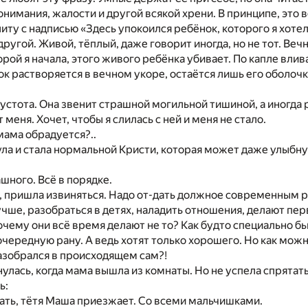
понимания, жалости
и
другой всякой хрени.
В
принципе, это 
литу
с
надписью «Здесь упокоился ребёнок, которого
я
хотел
другой. Живой, тёплый, даже говорит иногда,
но не
тот. Веч
орой
я
начала, этого живого ребёнка убивает.
По
капле влив
ок растворяется
в
вечном укоре, остаётся лишь его оболочк
устота. Она звенит страшной могильной тишиной,
а
иногда 
 меня. Хочет, чтобы
я
слилась
с
ней
и
меня
не
стало.
мама обрадуется?..
ула
и
стала нормальной Кристи, которая может даже улыбн
ашного. Всё
в
порядке.
о, пришла извиняться. Надо от-дать должное современным 
учше, разобраться
в
детях, наладить отношения, делают пер
 почему они всё время делают
не
то? Как будто специально б
очередную рану.
А
ведь хотят только хорошего.
Но
как можн
азобрался
в
происходящем сам?!
улась, когда мама вышла
из
комнаты.
Но не
успела спрятать
ь:
ать, тётя Маша приезжает.
Со
всеми мальчишками.