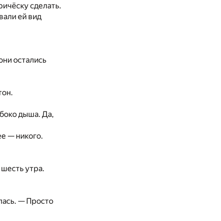
ичёску сделать.
вали ей вид
они остались
тон.
убоко дыша. Да,
е
е —
никого.
шесть утра.
лась
. —
Просто