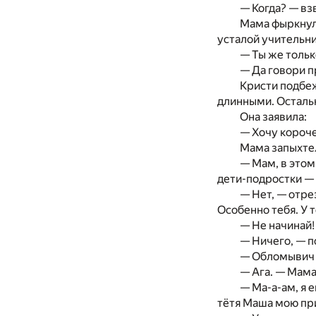
— Когда
? —
взв
Мама фыркнула
усталой учительн
—
Ты
же толь
—
Да
говори п
Кристи подбе
длинными. Осталь
Она заявила:
— Хочу короч
Мама запыхте
— Мам,
в
этом
дети-подростк
и —
— Нет
, —
отре
Особенно тебя.
У
т
—
Не
начинай
— Ничего
, —
п
— Обломывич
— Ага
. —
Мама
— Ма-а-ам,
я
е
тётя Маша мою пр