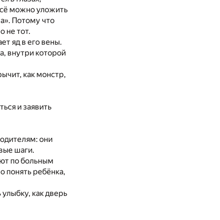
всё можно уложить
а». Потому что
но
не
тот.
ает яд
в
его вены.
а, внутри которой
рычит, как монстр,
уться
и
заявить
родителям: они
вые шаги.
ьют
по
больным
о понять ребёнка,
 улыбку, как дверь