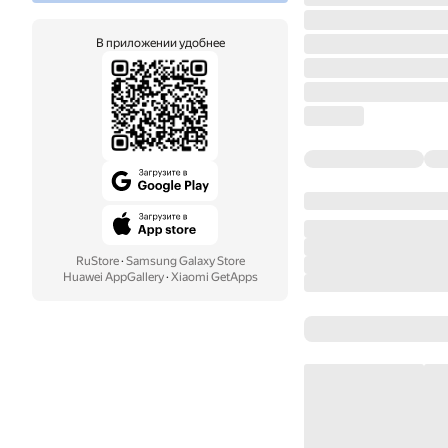
В приложении удобнее
RuStore
·
Samsung Galaxy Store
Huawei AppGallery
·
Xiaomi GetApps