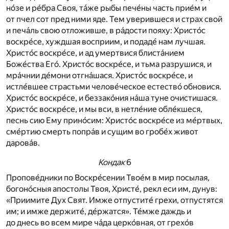
но́зе и ре́бра Своя, та́же рыбы пече́ны часть прие́м и
от пчел сот пред ними яде. Тем уверившеся и страх свой
и печа́ль свою отложивше, в ра́дости пояху: Христо́с
воскре́се, хуждшая восприим, и подаде́ нам лучшая.
Христо́с воскре́се, и ад умертвися блиста́нием
Боже́ства Его́. Христо́с воскре́се, и тьма разрушися, и
мра́чнии де́мони отгна́шася. Христо́с воскре́се, и
истле́вшее страстьми челове́ческое естество́ обновися.
Христо́с воскре́се, и беззако́ния на́ша туне очистишася.
Христо́с воскре́се, и мы вси, в нетле́ние обле́кшеся,
песнь сию Ему прино́сим: Христо́с воскре́се из ме́ртвых,
сме́ртию смерть попра́в и сущим во гробе́х живот
дарова́в.
Кондак
6
Пропове́дники по Воскре́сении Твое́м в мир посылая,
богоно́сныя апостолы Твоя, Христе́, рекл еси им, дунув:
«Приимите Дух Свят. Имже отпустите́ грехи, отпустятся
им; и имже держите́, де́ржатся». Те́мже даждь и
до днесь во всем мире ча́да церко́вная, от грехо́в