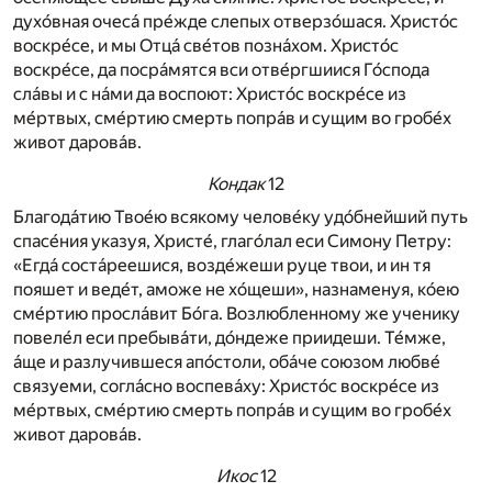
духо́вная очеса́ пре́жде слепых отверзо́шася. Христо́с
воскре́се, и мы Отца́ све́тов позна́хом. Христо́с
воскре́се, да посра́мятся вси отве́ргшиися Го́спода
сла́вы и с на́ми да воспоют: Христо́с воскре́се из
ме́ртвых, сме́ртию смерть попра́в и сущим во гробе́х
живот дарова́в.
Кондак
12
Благода́тию Твое́ю всякому челове́ку удо́бнейший путь
спасе́ния указуя, Христе́, глаго́лал еси Симону Петру:
«Егда́ соста́реешися, возде́жеши руце твои, и ин тя
пояшет и веде́т, аможе не хо́щеши», назнаменуя, ко́ею
сме́ртию просла́вит Бо́га. Возлюбленному же ученику
повеле́л еси пребыва́ти, до́ндеже приидеши. Те́мже,
а́ще и разлучившеся апо́столи, оба́че союзом любве́
связуеми, согла́сно воспева́ху: Христо́с воскре́се из
ме́ртвых, сме́ртию смерть попра́в и сущим во гробе́х
живот дарова́в.
Икос
12