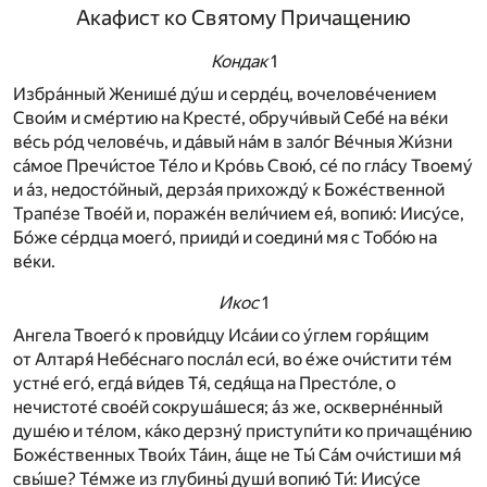
Акафист ко Святому Причащению
Кондак
1
Избра́нный Женише́ ду́ш и серде́ц, вочелове́чением
Свои́м и сме́ртию на Кресте́, обручи́вый Себе́ на ве́ки
ве́сь ро́д челове́чь, и да́вый на́м в зало́г Ве́чныя Жи́зни
са́мое Пречи́стое Те́ло и Кро́вь Свою́, се́ по гла́су Твоему́
и а́з, недосто́йный, дерза́я прихожду́ к Боже́ственной
Трапе́зе Твое́й и, пораже́н вели́чием ея́, вопию́: Иису́се,
Бо́же се́рдца моего́, прииди́ и соедини́ мя с Тобо́ю на
ве́ки.
Икос
1
Ангела Твоего́ к прови́дцу Иса́ии со у́глем горя́щим
от Алтаря́ Небе́снаго посла́л еси́, во е́же очи́стити те́м
устне́ его́, егда́ ви́дев Тя́, седя́ща на Престо́ле, о
нечистоте́ свое́й сокруша́шеся; а́з же, оскверне́нный
душе́ю и те́лом, ка́ко дерзну́ приступи́ти ко причаще́нию
Боже́ственных Твои́х Та́ин, а́ще не Ты́ Са́м очи́стиши мя́
свы́ше? Те́мже из глубины́ души́ вопию́ Ти́: Иису́се