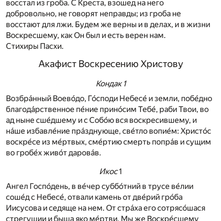
восстал из гроба. С Креста, взошед на него
добровольно, не говорят неправды; из гроба не
восстают для лжи. Будем же верны и в делах, и в жизни
Воскресшему, как Он был и есть верен нам.
Стихиры Пасхи.
Акафист Воскресению Христову
Кондак 1
Возбра́нный Воево́до, Го́споди Небесе́ и земли, побе́дно
благода́рственное пе́ние прино́сим Тебе́, раби Твои, во
ад ныне сше́дшему и с Собо́ю вся воскресившему, и
на́ше избавле́ние пра́зднующе, све́тло вопие́м: Христо́с
воскре́се из ме́ртвых, сме́ртию смерть попра́в и сущим
во гробе́х живо́т дарова́в.
Икос
1
Ангел Госпо́день, в ве́чер суббо́тний в трусе ве́лии
соше́д с Небесе́, отвали камень от две́рий гро́ба
Иисусова и седяще на нем. От стра́ха его сотрясо́шася
стрегущии и быша яко ме́ртви. Мы же Воскре́сшему