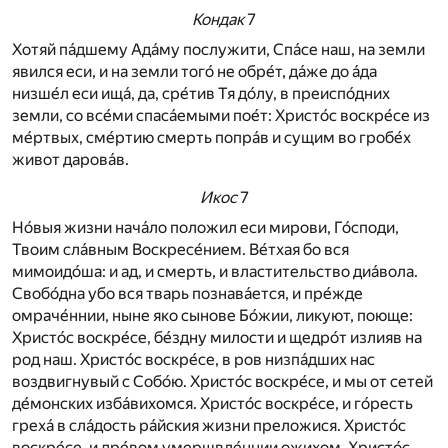
Кондак
7
Хотяй па́дшему Ада́му послужити, Спа́се наш, на земли
явился еси, и на земли того́ не обре́т, да́же до а́да
низше́л еси ища́, да, сре́тив Тя до́лу, в преиспо́дних
земли, со все́ми спаса́емыми пое́т: Христо́с воскре́се из
ме́ртвых, сме́ртию смерть попра́в и сущим во гробе́х
живот дарова́в.
Икос
7
Но́выя жизни нача́ло положил еси мирови, Го́споди,
Твоим сла́вным Воскресе́нием. Ве́тхая бо вся
мимоидо́ша: и ад, и смерть, и властительство диа́вола.
Свобо́дна убо вся тварь познава́ется, и пре́жде
омраче́ннии, ныне яко сынове Бо́жии, ликуют, поюще:
Христо́с воскре́се, бе́здну милости и щедро́т излияв на
род наш. Христо́с воскре́се, в ров низпа́дших нас
воздвигнувый с Собо́ю. Христо́с воскре́се, и мы от сетей
де́монских изба́вихомся. Христо́с воскре́се, и го́ресть
греха́ в сла́дость ра́йския жизни преложися. Христо́с
воскре́се, и дре́вом умерщвле́ннии ожихом. Христо́с