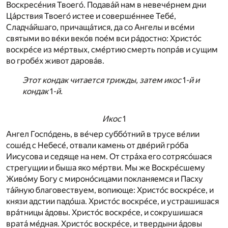
Воскресе́ния Твоего́. Подава́й нам в невече́рнем дни
Ца́рствия Твоего́ истее и соверше́ннее Тебе́,
Сладча́йшаго, причаща́тися, да со Ангелы и все́ми
святыми во ве́ки веко́в пое́м вси ра́достно: Христо́с
воскре́се из ме́ртвых, сме́ртию смерть попра́в и сущим
во гробе́х живот дарова́в.
Этот кондак читается трижды, затем икос
1
-й и
кондак
1
-й.
Икос
1
Ангел Госпо́день, в ве́чер суббо́тний в трусе ве́лии
соше́д с Небесе́, отвали камень от две́рий гро́ба
Иисусова и седяще на нем. От стра́ха его сотрясо́шася
стрегущии и быша яко ме́ртви. Мы же Воскре́сшему
Живо́му Богу с мироно́сицами покланяемся и Пасху
та́йную благовествуем, вопиюще: Христо́с воскре́се, и
князи адстии падо́ша. Христо́с воскре́се, и устрашишася
вра́тницы а́довы. Христо́с воскре́се, и сокрушишася
врата́ ме́дная. Христо́с воскре́се, и твердыни а́довы