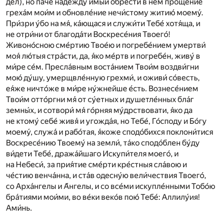
де́л), но па́че наде́жду имы́й обрести́ в не́м проще́ние
греха́м мои́м и обновле́ние нечи́стому житию́ моему́.
При́зри у́бо на мя́, ка́ющася и служи́ти Тебе́ хотя́ща, и
не отри́ни от благода́ти Воскресе́ния Твоего́!
Живоно́сною сме́ртию Твое́ю и погребе́нием умертви́
моя́ лю́тыя стра́сти, да, я́ко ме́ртв и погребе́н, живу́ в
ми́ре се́м. Пресла́вным воста́нием Твои́м воздви́гни
мою́ ду́шу, умерщвле́нную грехми́, и оживи́ со́весть,
ея́же ничто́же в ми́ре ну́жнейше е́сть. Вознесе́нием
Твои́м отто́ргни мя́ от су́етных и душетле́нных бла́г
земны́х, и сотвори́ мя́ го́рняя му́дрствовати, я́ко да
не ктому́ себе́ живя́ и угожда́я, но Тебе́, Го́споду и Бо́гу
моему́, служа́ и рабо́тая, я́коже сподо́бихся поклони́тися
Воскресе́нию Твоему́ на земли́, та́ко сподо́блен бу́ду
ви́дети Тебе́, дража́йшаго Искупи́теля моего́, и
на Небеси́, за прия́тие сме́рти кре́стныя сла́вою и
че́стию венча́нна, и ста́в одесну́ю вели́чествия Твоего́,
со Арха́нгелы и А́нгелы, и со все́ми искупле́нными Тобо́ю
бра́тиями мои́ми, во ве́ки веко́в пою́ Тебе́: Аллилу́ия!
Ами́нь.