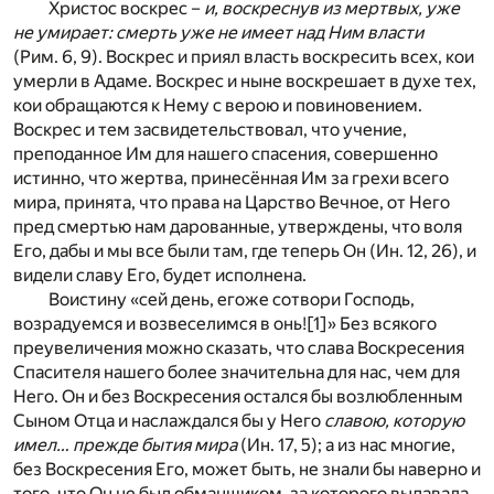
Христос воскрес –
и, воскреснув из мертвых, уже
не умирает: смерть уже не имеет над Ним власти
(Рим. 6, 9). Воскрес и приял власть воскресить всех, кои
умерли в Адаме. Воскрес и ныне воскрешает в духе тех,
кои обращаются к Нему с верою и повиновением.
Воскрес и тем засвидетельствовал, что учение,
преподанное Им для нашего спасения, совершенно
истинно, что жертва, принесённая Им за грехи всего
мира, принята, что права на Царство Вечное, от Него
пред смертью нам дарованные, утверждены, что воля
Его, дабы и мы все были там, где теперь Он (Ин. 12, 26), и
видели славу Его, будет исполнена.
Воистину «сей день, егоже сотвори Господь,
возрадуемся и возвеселимся в онь!
[1]
» Без всякого
преувеличения можно сказать, что слава Воскресения
Спасителя нашего более значительна для нас, чем для
Него. Он и без Воскресения остался бы возлюбленным
Сыном Отца и наслаждался бы у Него
славою, которую
имел… прежде бытия мира
(Ин. 17, 5); а из нас многие,
без Воскресения Его, может быть, не знали бы наверно и
того, что Он не был обманщиком, за которого выдавала