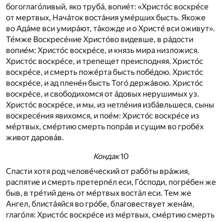
богоглаго́ливый, яко труба́, вопие́т: «Христо́с воскре́се
от мертвых, Нача́ток воста́ния уме́рших бысть. Якоже
во Ада́ме вси умира́ют, та́кожде и о Христе́ вси оживут».
Те́мже Воскресе́ние Христо́во видевше, в ра́дости
вопие́м: Христо́с воскре́се, и князь мира низложися.
Христо́с воскре́се, и трепещет преисподняя. Христо́с
воскре́се, и смерть поже́рта бысть побе́дою. Христо́с
воскре́се, и ад плене́н бысть Того́ держа́вою. Христо́с
воскре́се, и свободихомся от а́довых нерушимых уз.
Христо́с воскре́се, и мы, из нетле́ния изба́вльшеся, сыны
воскресе́ния явихомся, и пое́м: Христо́с воскре́се из
ме́ртвых, сме́ртию смерть попра́в и сущим во гробе́х
живот дарова́в.
Кондак
10
Спасти хотя род челове́ческий от рабо́ты вра́жия,
распятие и смерть претерпе́л еси, Го́споди, погре́бен же
быв, в тре́тий день от ме́ртвых воста́л еси. Тем же
Ангел, блиста́яйся во гро́бе, благовествует жена́м,
глаго́ля: Христо́с воскре́се из ме́ртвых, сме́ртию смерть