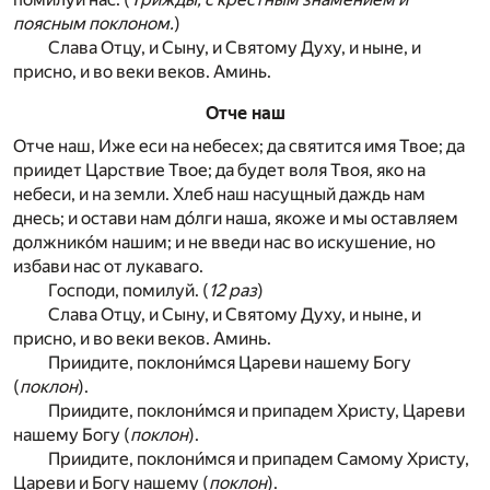
поясным поклоном.
)
Слава Отцу, и Сыну, и Святому Духу, и ныне, и
присно, и во веки веков. Аминь.
Отче наш
Отче наш, Иже еси на небесех; да святится имя Твое; да
приидет Царствие Твое; да будет воля Твоя, яко на
небеси, и на земли. Хлеб наш насущный даждь нам
днесь; и остави нам до́лги наша, якоже и мы оставляем
должнико́м нашим; и не введи нас во искушение, но
избави нас от лукаваго.
Господи, помилуй. (
12 раз
)
Слава Отцу, и Сыну, и Святому Духу, и ныне, и
присно, и во веки веков. Аминь.
Приидите, поклони́мся Цареви нашему Богу
(
поклон
).
Приидите, поклони́мся и припадем Христу, Цареви
нашему Богу (
поклон
).
Приидите, поклони́мся и припадем Самому Христу,
Цареви и Богу нашему (
поклон
).