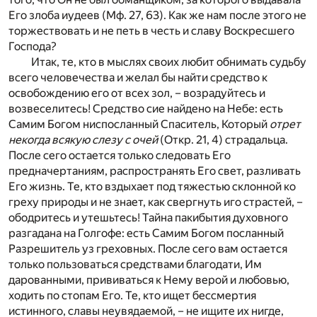
Его злоба иудеев (Мф. 27, 63). Как же нам после этого не
торжествовать и не петь в честь и славу Воскресшего
Господа?
Итак, те, кто в мыслях своих любит обнимать судьбу
всего человечества и желал бы найти средство к
освобождению его от всех зол, – возрадуйтесь и
возвеселитесь! Средство сие найдено на Небе: есть
Самим Богом ниспосланный Спаситель, Который
отрет
некогда всякую слезу с очей
(Откр. 21, 4) страдальца.
После сего остается только следовать Его
предначертаниям, распространять Его свет, разливать
Его жизнь. Те, кто вздыхает под тяжестью склонной ко
греху природы и не знает, как свергнуть иго страстей, –
ободритесь и утешьтесь! Тайна пакибытия духовного
разгадана на Голгофе: есть Самим Богом посланный
Разрешитель уз греховных. После сего вам остается
только пользоваться средствами благодати, Им
дарованными, прививаться к Нему верой и любовью,
ходить по стопам Его. Те, кто ищет бессмертия
истинного, славы неувядаемой, – не ищите их нигде,