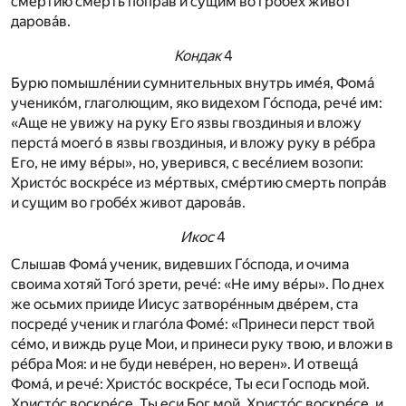
сме́ртию смерть попра́в и сущим во гробе́х живот
дарова́в.
Кондак
4
Бурю помышле́нии сумнительных внутрь име́я, Фома́
ученико́м, глаголющим, яко видехом Го́спода, рече́ им:
«Аще не увижу на руку Его язвы гвоздиныя и вложу
перста́ моего́ в язвы гвоздиныя, и вложу руку в ре́бра
Его, не иму ве́ры», но, уверився, с весе́лием возопи:
Христо́с воскре́се из ме́ртвых, сме́ртию смерть попра́в
и сущим во гробе́х живот дарова́в.
Икос
4
Слышав Фома́ ученик, видевших Го́спода, и очима
своима хотяй Того́ зрети, рече́: «Не иму ве́ры». По днех
же осьмих прииде Иисус затворе́нным две́рем, ста
посреде́ ученик и глаго́ла Фоме́: «Принеси перст твой
се́мо, и виждь руце Мои, и принеси руку твою, и вложи в
ре́бра Моя: и не буди неве́рен, но верен». И отвеща́
Фома́, и рече́: Христо́с воскре́се, Ты еси Господь мой.
Христо́с воскре́се, Ты еси Бог мой. Христо́с воскре́се, и