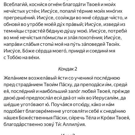
Всеблаги́й, косни́ся огне́м благода́ти Твоея́ и мои́х
нечи́стых усте́н; Иису́се, попали́ те́рние мои́х мно́гих
прегреше́ний. Иису́се, сози́жди во мне́ се́рдце чи́сто, и
обнови́ во утро́бе мое́й ду́х пра́вый; Иису́се, изведи́ из
темни́цы страсте́й бе́дную ду́шу мою́. Иису́се, потреби́
во мне́ нечи́стыя по́мыслы и зла́я похоте́ния; Иису́се,
напра́ви сла́быя стопы́ моя́ на пу́ть за́поведей Твои́х.
Иису́се, Бо́же се́рдца моего́, прииди́ и соедини́ мя
с Тобо́ю на ве́ки.
Кондак
2
Жела́нием возжела́вый я́сти со ученики́ после́днюю
пред страда́нием Твои́м Па́сху, да препода́си и́м, среди́
ея́, после́дний и наибо́льший зало́г любви́ Твоея́, пре́жде
двою́ дню́ предпосла́л еси́ два́ от ни́х во Иерусали́м, да
ше́дше угото́вают ю́. Поуча́яся отсю́ду, ка́ко и на́м
подоба́ет благовре́менне уготовля́ти себе́ к снеде́нию
на́шея Боже́ственныя Па́схи, си́речь Те́ла и Кро́ви Твоея́,
благода́рственно зову́ Ти́: Аллилу́ия.