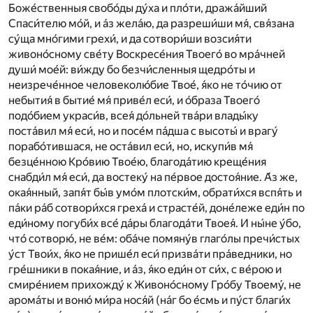
Боже́ственныя свобо́ды ду́ха и пло́ти, дража́йший
Спаси́телю мо́й, и а́з жела́ю, да разреши́ши мя́, свя́зана
су́ща мно́гими грехи́, и да сотвори́ши возсия́ти
живоно́сному све́ту Воскресе́ния Твоего́ во мра́чней
души́ мое́й: ви́жду бо безчи́сленныя щедро́ты и
неизрече́нное человеколю́бие Твое́, я́ко не то́чию от
небытия́ в бытие́ мя́ приве́л еси́, и о́браза Твоего́
подо́бием украси́в, всея́ до́льней тва́ри влады́ку
поста́вил мя́ еси́, но и посе́м па́дша с высоты́ и врагу́
порабо́тившася, не оста́вил еси́, но, искупи́в мя́
безце́нною Кро́вию Твое́ю, благода́тию креще́ния
снабди́л мя́ еси́, да востеку́ на пе́рвое достоя́ние. А́з же,
окая́нный, запя́т бы́в умо́м плотски́м, обрати́хся вспя́ть и
па́ки ра́б сотвори́хся греха́ и страсте́й, доне́леже еди́н по
еди́ному погуби́х все́ да́ры благода́ти Твоея́. И ны́не у́бо,
что́ сотворю́, не ве́м: оба́че помяну́в глаго́лы пречи́стых
у́ст Твои́х, я́ко не прише́л еси́ призва́ти пра́ведники, но
гре́шники в покая́ние, и а́з, я́ко еди́н от си́х, с ве́рою и
смире́нием прихожду́ к Живоно́сному Гро́бу Твоему́, не
арома́ты и воню́ ми́ра нося́й (на́г бо е́смь и пу́ст благи́х