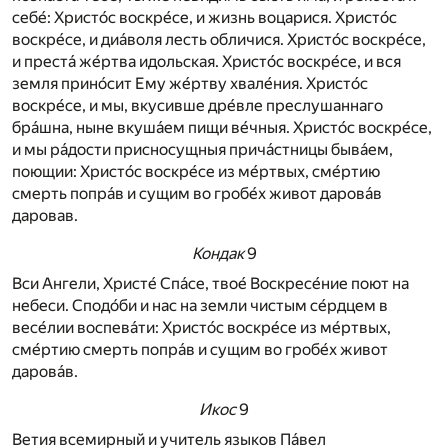
себе́: Христо́с воскре́се, и жизнь воцарися. Христо́с
воскре́се, и диа́воля лесть обличися. Христо́с воскре́се,
и преста́ же́ртва идольская. Христо́с воскре́се, и вся
земля прино́сит Ему же́ртву хвале́ния. Христо́с
воскре́се, и мы, вкусивше дре́вле преслушаннаго
бра́шна, ныне вкуша́ем пищи ве́чныя. Христо́с воскре́се,
и мы ра́дости присносущныя прича́стницы быва́ем,
поющии: Христо́с воскре́се из ме́ртвых, сме́ртию
смерть попра́в и сущим во гробе́х живот дарова́в
даровав.
Кондак
9
Вси Ангели, Христе́ Спа́се, твое́ Воскресе́ние поют на
небеси. Сподо́би и нас на земли чистым се́рдцем в
весе́лии воспева́ти: Христо́с воскре́се из ме́ртвых,
сме́ртию смерть попра́в и сущим во гробе́х живот
дарова́в.
Икос
9
Ветия всемирный и учитель языков Па́вел