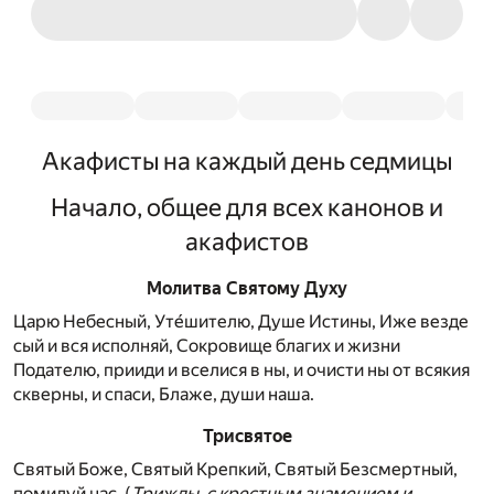
Акафисты на каждый день седмицы
Начало, общее для всех канонов и
акафистов
Молитва Святому Духу
Царю Небесный, Уте́шителю, Душе Истины, Иже везде
сый и вся исполняй, Сокровище благих и жизни
Подателю, прииди и вселися в ны, и очисти ны от всякия
скверны, и спаси, Блаже, души наша.
Трисвятое
Святый Боже, Святый Крепкий, Святый Безсмертный,
помилуй нас. (
Трижды, с крестным знамением и