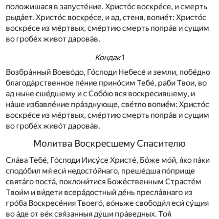
положишася в запусте́ние. Христо́с воскре́се, и смерть
рыда́ет. Христо́с воскре́се, и ад, стеня, вопие́т: Христо́с
воскре́се из ме́ртвых, сме́ртию смерть попра́в и сущим
во гробе́х живот дарова́в.
Кондак
1
Возбра́нный Воево́до, Го́споди Небесе́ и земли, побе́дно
благода́рственное пе́ние прино́сим Тебе́, раби Твои, во
ад ныне сше́дшему и с Собо́ю вся воскресившему, и
на́ше избавле́ние пра́зднующе, све́тло вопие́м: Христо́с
воскре́се из ме́ртвых, сме́ртию смерть попра́в и сущим
во гробе́х живо́т дарова́в.
Молитва Воскресшему Спасителю
Сла́ва Тебе́, Го́споди Иису́се Христе́, Бо́же мо́й, я́ко па́ки
сподо́бил мя́ еси́ недосто́йнаго, преше́дша по́прище
свята́го поста́, поклони́тися Боже́ственным Страсте́м
Твои́м и ви́дети всера́достный де́нь пресла́внаго из
гро́ба Воскресе́ния Твоего́, во́ньже свободи́л еси́ су́щия
во а́де от ве́к свя́занныя ду́ши пра́ведных. Тоя́