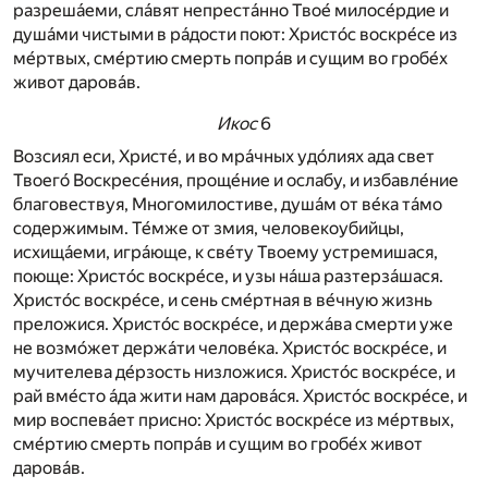
разреша́еми, сла́вят непреста́нно Твое́ милосе́рдие и
душа́ми чистыми в ра́дости поют: Христо́с воскре́се из
ме́ртвых, сме́ртию смерть попра́в и сущим во гробе́х
живот дарова́в.
Икос
6
Возсиял еси, Христе́, и во мра́чных удо́лиях ада свет
Твоего́ Воскресе́ния, проще́ние и ослабу, и избавле́ние
благовествуя, Многомилостиве, душа́м от ве́ка та́мо
содержимым. Те́мже от змия, человекоубийцы,
исхища́еми, игра́юще, к све́ту Твоему устремишася,
поюще: Христо́с воскре́се, и узы на́ша разтерза́шася.
Христо́с воскре́се, и сень сме́ртная в ве́чную жизнь
преложися. Христо́с воскре́се, и держа́ва смерти уже
не возмо́жет держа́ти челове́ка. Христо́с воскре́се, и
мучителева де́рзость низложися. Христо́с воскре́се, и
рай вме́сто а́да жити нам дарова́ся. Христо́с воскре́се, и
мир воспева́ет присно: Христо́с воскре́се из ме́ртвых,
сме́ртию смерть попра́в и сущим во гробе́х живот
дарова́в.