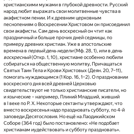
христианскими мужами в глубокой древности. Русский
народ любит выражать свои молитвенные чувства в
акафистном пении. И к древним церковным
песнопениям о Воскресении Христовом он присоединил
свои акафисты. Сам день воскресный он чтит как
праздничный и больше прочих дней седмицы, по
примеру древних христиан. Уже в апостольские
времена в
первый день недели
(Мф. 28, 1), или в
день
воскресный
(Откр. 1, 10), христиане особенно любили
собираться на общественную молитву, Причащаться
Святых Таин Тела и Крови Христовых (Деян. 20, 7–11),
помогать нуждающимся (1 Кор. 16, 1–2). О праздновании
воскресного дня всей древней Церковью
свидетельствуют не только христианские писатели, но
и языческие – например, Плиний Младший, живший
в I веке по Р. Х. Некоторые сектанты утверждают, что
вместо воскресенья надо праздновать субботу, по 4-й
заповеди Десятословия. Но ещё на Лаодикийском
Соборе (364 год) было постановлено: «Не подобает
христианам иудействовать и субботу праздновать».