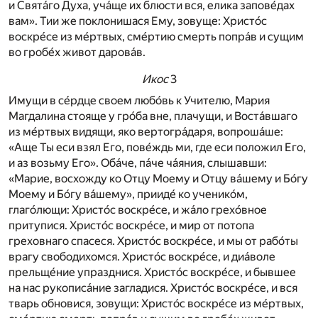
и Свята́го Духа, уча́ще их блюсти вся, елика запове́дах
вам». Тии же поклонишася Ему, зовуще: Христо́с
воскре́се из ме́ртвых, сме́ртию смерть попра́в и сущим
во гробе́х живот дарова́в.
Икос
3
Имущи в се́рдце своем любо́вь к Учителю, Мария
Магдалина стояще у гро́ба вне, плачущи, и Воста́вшаго
из ме́ртвых видящи, яко вертогра́даря, вопроша́ше:
«Аще Ты еси взял Его, пове́ждь ми, где еси положил Его,
и аз возьму Его». Оба́че, па́че ча́яния, слышавши:
«Марие, восхожду ко Отцу Моему и Отцу ва́шему и Бо́гу
Моему и Бо́гу ва́шему», прииде́ ко ученико́м,
глаго́лющи: Христо́с воскре́се, и жа́ло грехо́вное
притупися. Христо́с воскре́се, и мир от потопа
греховнаго спасеся. Христо́с воскре́се, и мы от рабо́ты
врагу свободихомся. Христо́с воскре́се, и диа́воле
прельще́ние упразднися. Христо́с воскре́се, и бывшее
на нас рукописа́ние загладися. Христо́с воскре́се, и вся
тварь обновися, зовущи: Христо́с воскре́се из ме́ртвых,