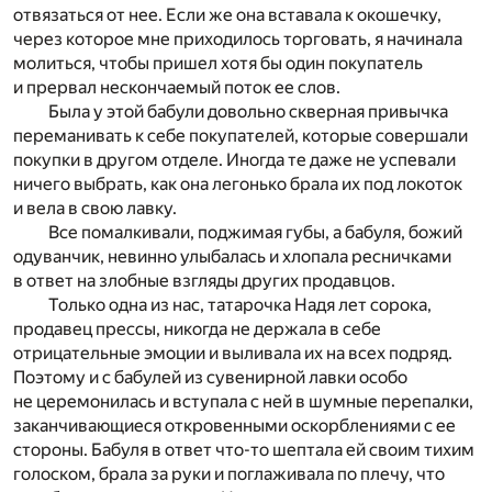
отвязаться от нее. Если же она вставала к окошечку,
через которое мне приходилось торговать, я начинала
молиться, чтобы пришел хотя бы один покупатель
и прервал нескончаемый поток ее слов.
Была у этой бабули довольно скверная привычка
переманивать к себе покупателей, которые совершали
покупки в другом отделе. Иногда те даже не успевали
ничего выбрать, как она легонько брала их под локоток
и вела в свою лавку.
Все помалкивали, поджимая губы, а бабуля, божий
одуванчик, невинно улыбалась и хлопала ресничками
в ответ на злобные взгляды других продавцов.
Только одна из нас, татарочка Надя лет сорока,
продавец прессы, никогда не держала в себе
отрицательные эмоции и выливала их на всех подряд.
Поэтому и с бабулей из сувенирной лавки особо
не церемонилась и вступала с ней в шумные перепалки,
заканчивающиеся откровенными оскорблениями с ее
стороны. Бабуля в ответ что-то шептала ей своим тихим
голоском, брала за руки и поглаживала по плечу, что