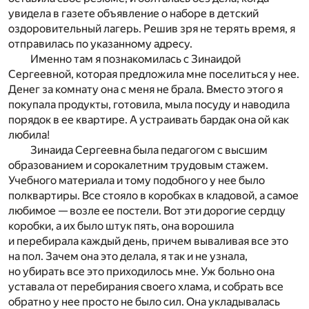
увидела в газете объявление о наборе в детский
оздоровительный лагерь. Решив зря не терять время, я
отправилась по указанному адресу.
Именно там я познакомилась с Зинаидой
Сергеевной, которая предложила мне поселиться у нее.
Денег за комнату она с меня не брала. Вместо этого я
покупала продукты, готовила, мыла посуду и наводила
порядок в ее квартире. А устраивать бардак она ой как
любила!
Зинаида Сергеевна была педагогом с высшим
образованием и сорокалетним трудовым стажем.
Учебного материала и тому подобного у нее было
полквартиры. Все стояло в коробках в кладовой, а самое
любимое — возле ее постели. Вот эти дорогие сердцу
коробки, а их было штук пять, она ворошила
и перебирала каждый день, причем вываливая все это
на пол. Зачем она это делала, я так и не узнала,
но убирать все это приходилось мне. Уж больно она
уставала от перебирания своего хлама, и собрать все
обратно у нее просто не было сил. Она укладывалась