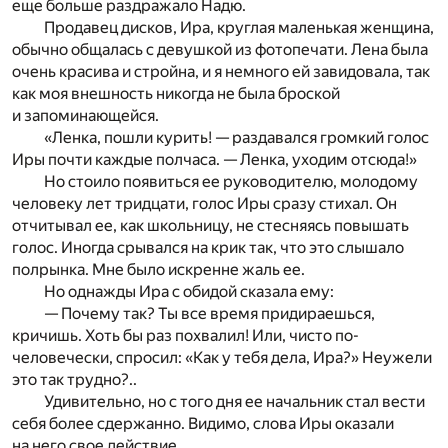
еще больше раздражало Надю.
Продавец дисков, Ира, круглая маленькая женщина,
обычно общалась с девушкой из фотопечати. Лена была
очень красива и стройна, и я немного ей завидовала, так
как моя внешность никогда не была броской
и запоминающейся.
«Ленка, пошли курить! — раздавался громкий голос
Иры почти каждые полчаса. — Ленка, уходим отсюда!»
Но стоило появиться ее руководителю, молодому
человеку лет тридцати, голос Иры сразу стихал. Он
отчитывал ее, как школьницу, не стесняясь повышать
голос. Иногда срывался на крик так, что это слышало
полрынка. Мне было искренне жаль ее.
Но однажды Ира с обидой сказала ему:
— Почему так? Ты все время придираешься,
кричишь. Хоть бы раз похвалил! Или, чисто по-
человечески, спросил: «Как у тебя дела, Ира?» Неужели
это так трудно?..
Удивительно, но с того дня ее начальник стал вести
себя более сдержанно. Видимо, слова Иры оказали
на него свое действие.