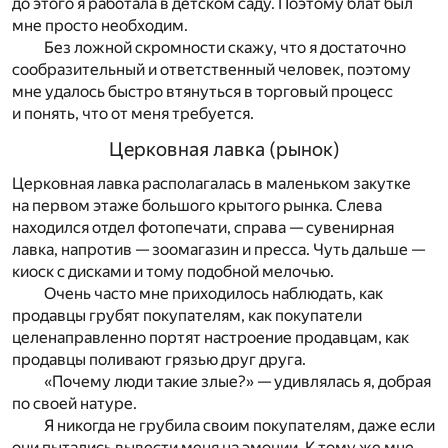
до этого я работала в детском саду. Поэтому блат был
мне просто необходим.
Без ложной скромности скажу, что я достаточно
сообразительный и ответственный человек, поэтому
мне удалось быстро втянуться в торговый процесс
и понять, что от меня требуется.
Церковная лавка (рынок)
Церковная лавка располагалась в маленьком закутке
на первом этаже большого крытого рынка. Слева
находился отдел фотопечати, справа — сувенирная
лавка, напротив — зоомагазин и пресса. Чуть дальше —
киоск с дисками и тому подобной мелочью.
Очень часто мне приходилось наблюдать, как
продавцы грубят покупателям, как покупатели
целенаправленно портят настроение продавцам, как
продавцы поливают грязью друг друга.
«Почему люди такие злые?» — удивлялась я, добрая
по своей натуре.
Я никогда не грубила своим покупателям, даже если
они пытались вывести меня на эмоции. К тому же мне