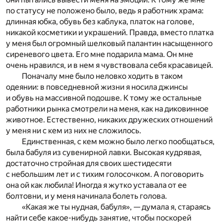
по статусу не положено было, ведь я работник храма:
длинная юбка, обувь без каблука, платок на голове,
никакой косметики и украшений. Правда, вместо платка
у меня был огромный шелковый палантин насыщенного
сиреневого цвета. Его мне подарила мама. Он мне
очень нравился, и в нем я чувствовала себя красавицей.
Поначалу мне было неловко ходить в таком
одеянии: в повседневной жизни я носила джинсы
и обувь на массивной подошве. К тому же остальные
работники рынка смотрели на меня, как на диковинное
животное. Естественно, никаких дружеских отношений
у меня ни с кем из них не сложилось.
Единственная, с кем можно было легко пообщаться,
была бабуля из сувенирной лавки. Высокая кудрявая,
достаточно стройная для своих шестидесяти
с небольшим лет и с тихим голосочком. А поговорить
она ой как любила! Иногда я жутко уставала от ее
болтовни, и у меня начинала болеть голова.
«Какая же ты нудная, бабуля», — думала я, стараясь
найти себе какое-нибудь занятие, чтобы поскорей