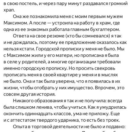
в свою постель, и через пару минут раздавался громкий
храп.
Она же познакомила меня с моим первым мужем
Максимом. А после — устроила на работу в храм, где
одна из ее знакомых работала главным бухгалтером.
Ответа на свое резюме (кто бы сомневался) я так
и не дождалась, поэтому ее предложение оказалось как
нельзя кстати. Городской прописки у меня не было. Мы
с Максимом жили у его матери, но прописана я была
в селе у родителей, а многие организации требовали
именно городскую прописку. Но просить свекровь
прописать меня в своей квартире у меня и в мыслях
не было. Она и так была уверена, что я появилась в их
жизни, чтобы отобрать у них имущество. Впрочем, это
совсем другая история.
Никакого образования я так и не получила: всегда
была слишком ленива, чтобы учиться. Как я умудрилась
окончить одиннадцать классов, ума не приложу. Еще
и с аттестатом твердого ударника, то есть без троек.
Опыта в торговой деятельности не было и подавно: