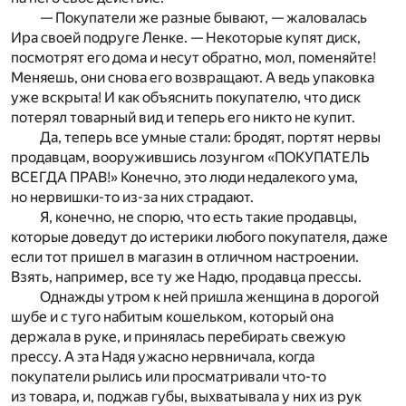
— Покупатели же разные бывают, — жаловалась
Ира своей подруге Ленке. — Некоторые купят диск,
посмотрят его дома и несут обратно, мол, поменяйте!
Меняешь, они снова его возвращают. А ведь упаковка
уже вскрыта! И как объяснить покупателю, что диск
потерял товарный вид и теперь его никто не купит.
Да, теперь все умные стали: бродят, портят нервы
продавцам, вооружившись лозунгом «ПОКУПАТЕЛЬ
ВСЕГДА ПРАВ!» Конечно, это люди недалекого ума,
но нервишки-то из-за них страдают.
Я, конечно, не спорю, что есть такие продавцы,
которые доведут до истерики любого покупателя, даже
если тот пришел в магазин в отличном настроении.
Взять, например, все ту же Надю, продавца прессы.
Однажды утром к ней пришла женщина в дорогой
шубе и с туго набитым кошельком, который она
держала в руке, и принялась перебирать свежую
прессу. А эта Надя ужасно нервничала, когда
покупатели рылись или просматривали что-то
из товара, и, поджав губы, выхватывала у них из рук