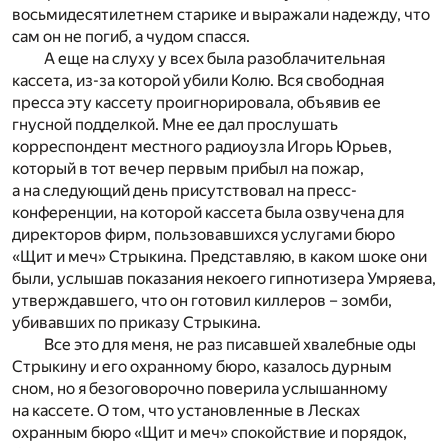
восьмидесятилетнем старике и выражали надежду, что
сам он не погиб, а чудом спасся.
А еще на слуху у всех была разоблачительная
кассета, из-за которой убили Колю. Вся свободная
пресса эту кассету проигнорировала, объявив ее
гнусной подделкой. Мне ее дал прослушать
корреспондент местного радиоузла Игорь Юрьев,
который в тот вечер первым прибыл на пожар,
а на следующий день присутствовал на пресс-
конференции, на которой кассета была озвучена для
директоров фирм, пользовавшихся услугами бюро
«Щит и меч» Стрыкина. Представляю, в каком шоке они
были, услышав показания некоего гипнотизера Умряева,
утверждавшего, что он готовил киллеров – зомби,
убивавших по приказу Стрыкина.
Все это для меня, не раз писавшей хвалебные оды
Стрыкину и его охранному бюро, казалось дурным
сном, но я безоговорочно поверила услышанному
на кассете. О том, что установленные в Лесках
охранным бюро «Щит и меч» спокойствие и порядок,