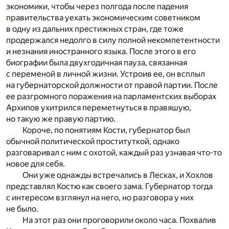
экономики, чтобы через полгода после падения
правительства уехать экономическим советником
в одну из дальних престижных стран, где тоже
продержался недолго в силу полной некомпетентности
и незнания иностранного языка. После этого в его
биографии была двухгодичная пауза, связанная
с переменой в личной жизни. Устроив ее, он всплыл
на губернаторской должности от правой партии. После
ее разгромного поражения на парламентских выборах
Архипов ухитрился переметнуться в правяшую,
но такую же правую партию.
Короче, по понятиям Кости, губернатор был
обычной политической проституткой, однако
разговаривал с ним с охотой, каждый раз узнавая что-то
новое для себя.
Они уже однажды встречались в Лесках, и Хохлов
представлял Костю как своего зама. Губернатор тогда
с интересом взглянул на него, но разговора у них
не было.
На этот раз они проговорили около часа. Похвалив