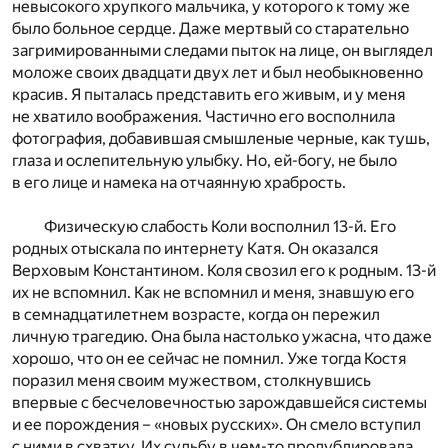
невысокого хрупкого мальчика, у которого к тому же
было больное сердце. Даже мертвый со старательно
загримированными следами пыток на лице, он выглядел
моложе своих двадцати двух лет и был необыкновенно
красив. Я пыталась представить его живым, и у меня
не хватило воображения. Частично его восполнила
фотография, добавившая смышленые черные, как тушь,
глаза и ослепительную улыбку. Но, ей-богу, не было
в его лице и намека на отчаянную храбрость.
Физическую слабость Коли восполнил 13-й. Его
родных отыскала по интернету Катя. Он оказался
Верховым Константином. Коля свозил его к родным. 13-й
их не вспомнил. Как не вспомнил и меня, знавшую его
в семнадцатилетнем возрасте, когда он пережил
личную трагедию. Она была настолько ужасна, что даже
хорошо, что он ее сейчас не помнил. Уже тогда Костя
поразил меня своим мужеством, столкнувшись
впервые с бесчеловечностью зарождавшейся системы
и ее порождения – «новых русских». Он смело вступил
с ними в схватку. Их судьбу в чем-то продублировала