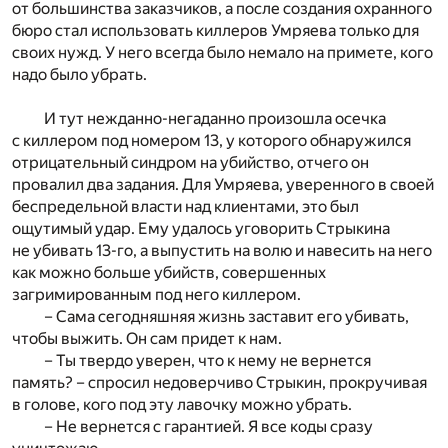
от большинства заказчиков, а после создания охранного
бюро стал использовать киллеров Умряева только для
своих нужд. У него всегда было немало на примете, кого
надо было убрать.
И тут нежданно-негаданно произошла осечка
с киллером под номером 13, у которого обнаружился
отрицательный синдром на убийство, отчего он
провалил два задания. Для Умряева, уверенного в своей
беспредельной власти над клиентами, это был
ощутимый удар. Ему удалось уговорить Стрыкина
не убивать 13-го, а выпустить на волю и навесить на него
как можно больше убийств, совершенных
загримированным под него киллером.
– Сама сегодняшняя жизнь заставит его убивать,
чтобы выжить. Он сам придет к нам.
– Ты твердо уверен, что к нему не вернется
память? – спросил недоверчиво Стрыкин, прокручивая
в голове, кого под эту лавочку можно убрать.
– Не вернется с гарантией. Я все коды сразу