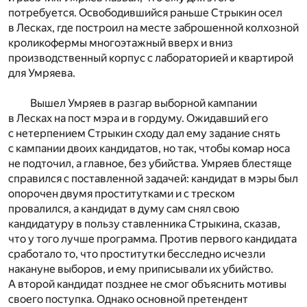
потребуется. Освободившийся раньше Стрыкин осел
в Лесках, где построил на месте заброшенной колхозной
кроликофермы многоэтажный вверх и вниз
производственный корпус с лабораторией и квартирой
для Умряева.
Вышел Умряев в разгар выборной кампании
в Лесках на пост мэра и в гордуму. Ожидавший его
с нетерпением Стрыкин сходу дал ему задание снять
с кампании двоих кандидатов, но так, чтобы комар носа
не подточил, а главное, без убийства. Умряев блестяще
справился с поставленной задачей: кандидат в мэры был
опорочен двумя проститутками и с треском
провалился, а кандидат в думу сам снял свою
кандидатуру в пользу ставленника Стрыкина, сказав,
что у того лучше программа. Против первого кандидата
сработало то, что проститутки бесследно исчезли
накануне выборов, и ему приписывали их убийство.
А второй кандидат позднее не смог объяснить мотивы
своего поступка. Однако основной претендент