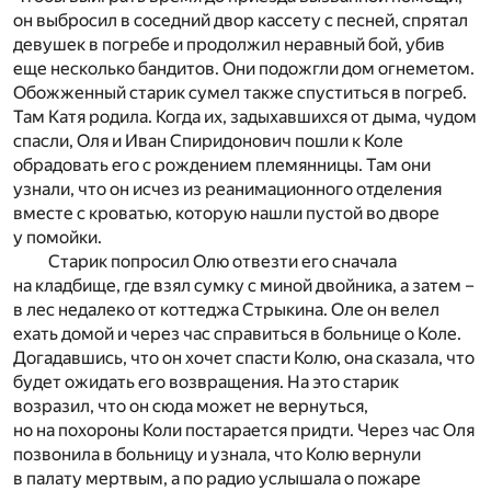
он выбросил в соседний двор кассету с песней, спрятал
девушек в погребе и продолжил неравный бой, убив
еще несколько бандитов. Они подожгли дом огнеметом.
Обожженный старик сумел также спуститься в погреб.
Там Катя родила. Когда их, задыхавшихся от дыма, чудом
спасли, Оля и Иван Спиридонович пошли к Коле
обрадовать его с рождением племянницы. Там они
узнали, что он исчез из реанимационного отделения
вместе с кроватью, которую нашли пустой во дворе
у помойки.
Старик попросил Олю отвезти его сначала
на кладбище, где взял сумку с миной двойника, а затем –
в лес недалеко от коттеджа Стрыкина. Оле он велел
ехать домой и через час справиться в больнице о Коле.
Догадавшись, что он хочет спасти Колю, она сказала, что
будет ожидать его возвращения. На это старик
возразил, что он сюда может не вернуться,
но на похороны Коли постарается придти. Через час Оля
позвонила в больницу и узнала, что Колю вернули
в палату мертвым, а по радио услышала о пожаре