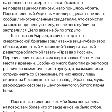
на должность спикера оказался абсолютно
не поддававшимся гипнозу, и его пришлось убрать.
Подготовленный Умряевым киллер, сделав свое дело,
сообщил многочисленным свидетелям, что отомстил
за свою опороченную жену, после чего публично
застрелился. Дело даже не было открыто.
Как показал Умряев, в список жертв его
смертоносной бригады вошли также вице-губернатор
области, известный московский банкир и главный
редактора областной газеты «Правда о России».
Перечисление списка всех жертв заняло бы немало
места и времени. Особенно много было там директоров
различных коммерческих структур, отказывавшихся
сотрудничать со Стрыкиным. Из них назову лишь
директора Лесковского станкозавода Краснова, мужа
двоюродной сестры вышеупомянутого убитого парня
Коли.
Подготовка киллеров – зомби была поставлена
на поток, тем более что от заказчиков не было отбоя.