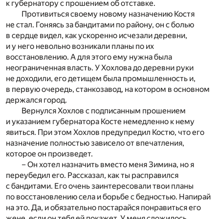
к губернатору с прошением об отставке.
Противиться своему новому назначению Костя
не стал. Гоняясь за бандитами по району, он с болью
в сердце видел, как ускоренно исчезали деревни,
и у него невольно возникали планы по их
восстановлению. А для этого ему нужна была
неограниченная власть. У Хохлова до деревни руки
не доходили, его детищем была промышленность и,
в первую очередь, станкозавод, на котором в основном
держался город.
Вернулся Хохлов с подписанным прошением
и указанием губернатора Косте немедленно к нему
явиться. При этом Хохлов предупредил Костю, что его
назначение полностью зависело от впечатления,
которое он произведет.
– Он хотел назначить вместо меня Зимина, но я
переубедил его. Рассказал, как ты расправился
с бандитами. Его очень заинтересовали твои планы
по восстановлению села и борьбе с бедностью. Напирай
на это. Да, и обязательно постарайся понравиться его
жене, если он тебя ей покажет. У меня сложилось