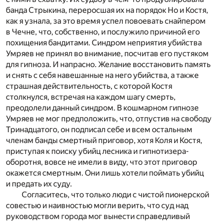
банда Стрыкина, переросшая их на порядок Но и Костя,
как я узнала, за это время успел повоевать снайпером
в Чечне, что, собственно, и послужило причиной его
похищения бандитами. Синдром неприятия убийства
Умряев не принял во внимание, посчитав его пустяком
для гипноза. И напрасно. Желание восстановить память
и снять с себя навешанные на него убийства, а также
страшная действительность, с которой Костя
столкнулся, встречая на каждом шагу смерть,
преодолели данный синдром. В кошмарном гипнозе
Умряев не мог предположить, что, отпустив на свободу
Тринадцатого, он подписал себе и всем остальным
членам банды смертный приговор, хотя Коля и Костя,
приступая к поиску убийц лесника и гипнотизера-
оборотня, вовсе не имели в виду, что этот приговор
окажется смертным. Они лишь хотели поймать убийц
и предать их суду.
Согласитесь, что только люди с чистой пионерской
совестью и наивностью могли верить, что суд над
руководством города мог вынести справедливый