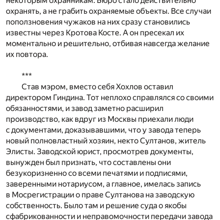
некоторым охранникам. Бюро стало действительно
охранять, а не грабить охраняемые объекты. Все случаи
поползновения чужаков на них сразу становились
известны через Кротова Косте. А он пресекал их
моментально и решительно, отбивая навсегда желание
их повтора.
***
Став мэром, вместо себя Хохлов оставил
директором Гиндина. Тот неплохо справлялся со своими
обязанностями, и завод заметно расширил
производство, как вдруг из Москвы приехали люди
с документами, доказывавшими, что у завода теперь
новый полновластный хозяин, некто Султанов, житель
Элисты. Заводской юрист, просмотрев документы,
вынужден был признать, что составлены они
безукоризненно со всеми печатями и подписями,
заверенными нотариусом, а главное, имелась запись
в Мосрегистрации о праве Султанова на заводскую
собственность. Было там и решение суда о якобы
сфабрикованности и неправомочности передачи завода