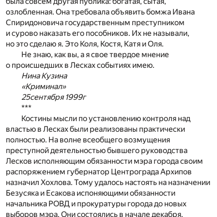
была совсем другая публика: богатая, сытая,
озлобленная. Она требовала объявить бомжа Ивана
Спиридоновича государственным преступником
и сурово наказать его пособников. Их не называли,
но это сделаю я. Это Коля, Костя, Катя и Оля.
Не знаю, как вы, а я свое твердое мнение
о происшедших в Лесках событиях имею.
Нина Кузина
«Криминал»
25сентября 1999г
***
Костины мысли по установлению контроля над
властью в Лесках были реализованы практически
полностью. На волне всеобщего возмущения
преступной деятельностью бывшего руководства
Лесков исполняющим обязанности мэра города своим
распоряжением губернатор Центрограда Архипов
назначил Хохлова. Тому удалось настоять на назначении
Безусяка и Есакова испоняющими обязанности
начальника РОВД и прокуратуры города до новых
выборов мэра. Они состоялись в начале декабря.