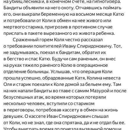
на убийц лесника и, в конечном счете, на гипнотизера.
Бандиты объявили на него охоту. Отчаявшись поймать
его, они выкрали беременную на восьмом месяце Катю
и потребовали от Коли в обмен на нее живого или
мертвого старика, пригрозив в противном случае
прислать в пакете вырезанного из живота ребенка.
Сраженный горем Коля честно рассказал
о требовании похитителей Ивану Спиридоновичу. Тот,
не задумываясь, поехал к бандитам, обратил их
в бегство и спас Катю. Будучи сам раненым, он внес
на руках тяжело раненого Колю в операционное
отделение больницы. Услышав, что операция Коли
прошла успешно, обрадованные Катя, Колина невеста
Оля и старик поехали к Коле домой за бельем ему. Там
на них напали бандиты во главе с самим Мазурой и после
безуспешных атак, во время которых потеряли
несколько человек, вступили со стариком
в переговоры, потребовав кассету в обмен на жизнь
девушек. О кассете Иван Спиридонович слышал
от Коли, но не знал, где она спрятана, да и не отдал бы ее.
Чтобы выиграть время до приезда вызванной помощи,