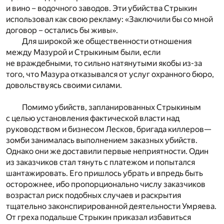
и вино – водочного заводов. Эти убийства Стрыкин
использовал как свою рекламу: «Заключили бы со мной
договор – остались бы живы».
Для широкой же общественности отношения
между Мазурой и Стрыкиным были, если
не враждебными, то сильно натянутыми якобы из-за
того, что Мазура отказывался от услуг охранного бюро,
довольствуясь своими силами.
Помимо убийств, запланированных Стрыкиным
с целью установления фактической власти над
руководством и бизнесом Лесков, бригада киллеров—
зомби занималась выполнением заказных убийств.
Однако они же доставили первые неприятности. Один
из заказчиков стал тянуть с платежом и попытался
шантажировать. Его пришлось убрать и впредь быть
осторожнее, ибо пропорционально числу заказчиков
возрастал риск подобных случаев и раскрытия
тщательно законспирированной деятельности Умряева.
От греха подальше Стрыкин приказал избавиться