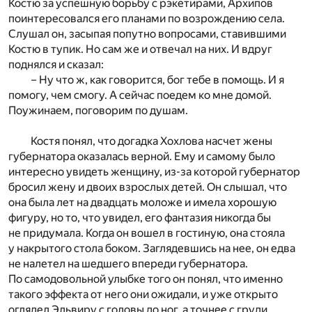
Костю за успешную борьбу с рэкетирами, Архипов
поинтересовался его планами по возрождению села.
Слушал он, засыпая попутно вопросами, ставившими
Костю в тупик. Но сам же и отвечал на них. И вдруг
поднялся и сказал:
– Ну что ж, как говорится, бог тебе в помощь. И я
помогу, чем смогу. А сейчас поедем ко мне домой.
Поужинаем, поговорим по душам.
Костя понял, что догадка Хохлова насчет жены
губернатора оказалась верной. Ему и самому было
интересно увидеть женщину, из-за которой губернатор
бросил жену и двоих взрослых детей. Он слышал, что
она была лет на двадцать моложе и имела хорошую
фигуру, но то, что увидел, его фантазия никогда бы
не придумала. Когда он вошел в гостиную, она стояла
у накрытого стола боком. Заглядевшись на нее, он едва
не налетел на шедшего впереди губернатора.
По самодовольной улыбке того он понял, что именно
такого эффекта от него они ожидали, и уже открыто
оглядел Эльвиру с головы до ног, а точнее с груди