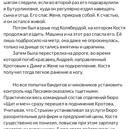
шагом следили, если во второй раз его подкараулили
в Бутурлиновке, куда он регулярно ездил навещать
сына и отца. Его спас Женя, прикрыв собой. К счастью,
и он остался живой.
Потом был взрыв под Колябердой, на котором Костя
продолжал ездить. Машина и на этот раз спасла его. Её
лишь подбросило на метр, она даже не опрокинулась,
только на днище остались вмятины и царапины.
Затем была перестрелка на дороге, во время
которой погиб красавец Андрей, направленный
Кротовым к Диме и Жене на подкрепление. Костя
получил тогда легкое ранение в ногу.
Но все попытки бандитов и чиновников установить
контроль над Лесками оказались тщетными.
Практически весь командный состав отделений бюро
«Щит и меч» сразу перешел в подчинение Кротова.
Учитывая, что Стрыкин устанавливал за услуги бюро
разорительные для фирм и предприятий цены, Костя
существенно их понизил, повысив при этом зарплату