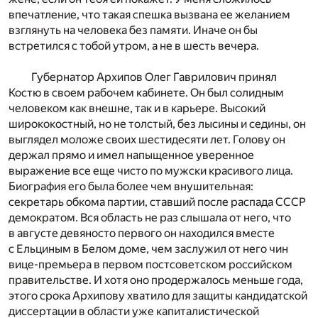
впечатление, что такая спешка вызвана ее желанием
взглянуть на человека без памяти. Иначе он бы
встретился с тобой утром, а не в шесть вечера.
Губернатор Архипов Олег Гаврилович принял
Костю в своем рабочем кабинете. Он был солидным
человеком как внешне, так и в карьере. Высокий
ширококостный, но не толстый, без лысины и седины, он
выглядел моложе своих шестидесяти лет. Голову он
держал прямо и имел напыщенное уверенное
выражение все еще чисто по мужски красивого лица.
Биография его была более чем внушительная:
секретарь обкома партии, ставший после распада СССР
демократом. Вся область не раз слышала от него, что
в августе девяносто первого он находился вместе
с Ельциным в Белом доме, чем заслужил от него чин
вице-премьера в первом постсоветском российском
правительстве. И хотя оно продержалось меньше года,
этого срока Архипову хватило для защиты кандидатской
диссертации в области уже капиталистической