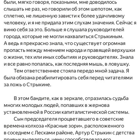
были, мягко говоря, показными, мне доводилось
слышать не раз, но говорили об этом шепотом, как
сплетню, не лишенную зависти к более удачливому
человеку, и я не придала этим слухам значения. Сейчас я
виню себя за это. Больше я слушала руководителей
города, которые не могли нахвалиться Стрыкиным.
А ведь я прекрасно знала, что существует огромная
пропасть между мнением народа и правящей верхушки
о жизни, тех или иных событиях и руководителях. Знала
и все равно попалась, как последняя мышь, в ловушку.
Тем ответственнее стояла передо мной задача. Я
была обязана реабилитировать себя перед читателями
за ложь о Стрыкине.
В этом бандите, как в зеркале, отразилась судьба
многих молодых людей, попавших в жернова
установленной в России капиталистической системы.
Сын председателя процветавшего в советские
времена колхоза «Красные зори», расположенного
в соседнем с Лесками районе, Артур Стрыкин с детства
привык выделяться, чему способствовала его