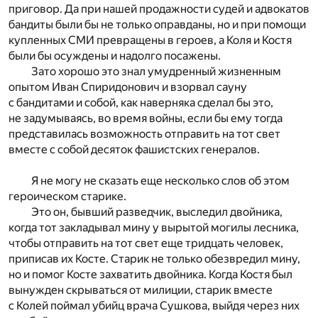
приговор. Да при нашей продажности судей и адвокатов
бандиты были бы не только оправданы, но и при помощи
купленных СМИ превращены в героев, а Коля и Костя
были бы осуждены и надолго посажены.
Зато хорошо это знал умудренный жизненным
опытом Иван Спиридонович и взорвал сауну
с бандитами и собой, как наверняка сделал бы это,
не задумываясь, во время войны, если бы ему тогда
представилась возможность отправить на тот свет
вместе с собой десяток фашистских генералов.
Я не могу не сказать еще несколько слов об этом
героическом старике.
Это он, бывший разведчик, выследил двойника,
когда тот закладывал мину у вырытой могилы лесника,
чтобы отправить на тот свет еще тридцать человек,
приписав их Косте. Старик не только обезвредил мину,
но и помог Косте захватить двойника. Когда Костя был
вынужден скрываться от милиции, старик вместе
с Колей поймал убийц врача Сушкова, выйдя через них