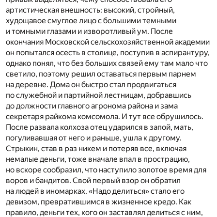
артистическая внешность: высокий, стройный,
худощавое смуглое лицо с большими темными
и томными глазами и изворотливый ум. После
окончания Московской сельскохозяйственной академии
он попытался осесть в столице, поступив в аспирантуру,
однако понял, что без больших связей ему там мало что
светило, поэтому решил оставаться первым парнем
на деревне. Дома он быстро стал продвигаться
по служебной и партийной лестницам, добравшись
до должности главного агронома района и зама
секретаря райкома комсомола. И тут все обрушилось.
После развала колхоза отец ударился в запой, мать,
погуливавшая от него и раньше, ушла к другому.
Стрыкин, став в раз никем и потеряв все, включая
немалые деньги, тоже вначале впал в прострацию,
но вскоре сообразил, что наступило золотое время для
воров и бандитов. Свой первый взор он обратил
на людей в иномарках. «Надо делиться» стало его
девизом, превратившимся в жизненное кредо. Как
правило, деньги тех, кого он заставлял делиться с ним,