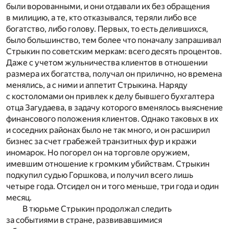
были ворованными, и они отдавали их без обращения
в милицию, а те, кто отказывался, теряли либо все
богатство, либо голову. Первых, то есть делившихся,
было большинство, тем более что поначалу запрашивал
Стрыкин по советским меркам: всего десять процентов.
Даже с учетом жульничества клиентов в отношении
размера их богатства, получал он прилично, но времена
менялись, а с ними и аппетит Стрыкина. Наряду
с костоломами он привлек к делу бывшего бухгалтера
отца Загудаева, в задачу которого вменялось выяснение
финансового положения клиентов. Однако таковых в их
и соседних районах было не так много, и он расширил
бизнес за счет грабежей транзитных фур и кражи
иномарок. Но погорел он на торговле оружием,
имевшим отношение к громким убийствам. Стрыкин
подкупил судью Горшкова, и получил всего лишь
четыре года. Отсидел он и того меньше, три года и один
месяц.
В тюрьме Стрыкин продолжал следить
за событиями в стране, развивавшимися