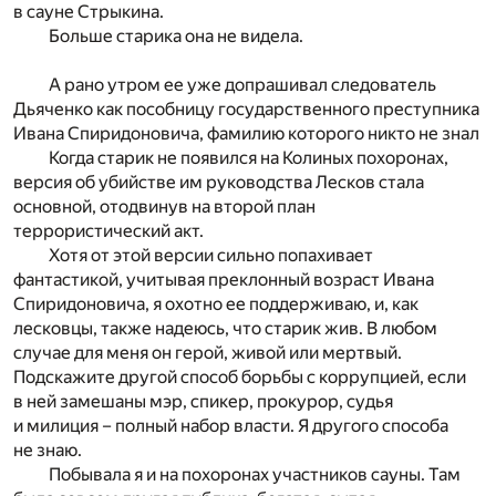
в сауне Стрыкина.
Больше старика она не видела.
А рано утром ее уже допрашивал следователь
Дьяченко как пособницу государственного преступника
Ивана Спиридоновича, фамилию которого никто не знал
Когда старик не появился на Колиных похоронах,
версия об убийстве им руководства Лесков стала
основной, отодвинув на второй план
террористический акт.
Хотя от этой версии сильно попахивает
фантастикой, учитывая преклонный возраст Ивана
Спиридоновича, я охотно ее поддерживаю, и, как
лесковцы, также надеюсь, что старик жив. В любом
случае для меня он герой, живой или мертвый.
Подскажите другой способ борьбы с коррупцией, если
в ней замешаны мэр, спикер, прокурор, судья
и милиция – полный набор власти. Я другого способа
не знаю.
Побывала я и на похоронах участников сауны. Там