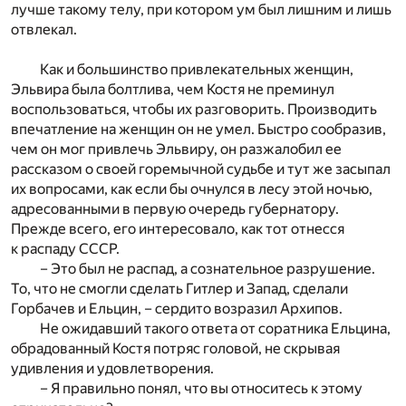
лучше такому телу, при котором ум был лишним и лишь
отвлекал.
Как и большинство привлекательных женщин,
Эльвира была болтлива, чем Костя не преминул
воспользоваться, чтобы их разговорить. Производить
впечатление на женщин он не умел. Быстро сообразив,
чем он мог привлечь Эльвиру, он разжалобил ее
рассказом о своей горемычной судьбе и тут же засыпал
их вопросами, как если бы очнулся в лесу этой ночью,
адресованными в первую очередь губернатору.
Прежде всего, его интересовало, как тот отнесся
к распаду СССР.
– Это был не распад, а сознательное разрушение.
То, что не смогли сделать Гитлер и Запад, сделали
Горбачев и Ельцин, – сердито возразил Архипов.
Не ожидавший такого ответа от соратника Ельцина,
обрадованный Костя потряс головой, не скрывая
удивления и удовлетворения.
– Я правильно понял, что вы относитесь к этому