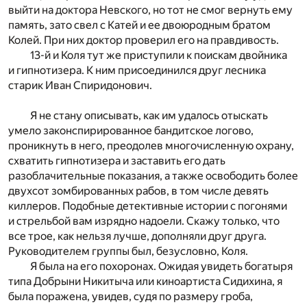
выйти на доктора Невского, но тот не смог вернуть ему
память, зато свел с Катей и ее двоюродным братом
Колей. При них доктор проверил его на правдивость.
13-й и Коля тут же приступили к поискам двойника
и гипнотизера. К ним присоединился друг лесника
старик Иван Спиридонович.
Я не стану описывать, как им удалось отыскать
умело законспирированное бандитское логово,
проникнуть в него, преодолев многочисленную охрану,
схватить гипнотизера и заставить его дать
разоблачительные показания, а также освободить более
двухсот зомбированных рабов, в том числе девять
киллеров. Подобные детективные истории с погонями
и стрельбой вам изрядно надоели. Скажу только, что
все трое, как нельзя лучше, дополняли друг друга.
Руководителем группы был, безусловно, Коля.
Я была на его похоронах. Ожидая увидеть богатыря
типа Добрыни Никитыча или киноартиста Сидихина, я
была поражена, увидев, судя по размеру гроба,