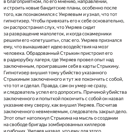
в благоприятном, по его мнению, направлении,
и строить новые бандитские планы, особенно после
того, как познакомился с Умряевым и узнал, что тот
гипнотизер. Чтобы привязать его к себе основательно,
он распространил слух, что Умряев сидит
за развращение малолеток, и когда сокамерники
решили его «опетушить», спас его. Умряев признался
ему, что вынашивает идею воздействия на мозг
человека. Обрадованный Стрыкин пристроил его
в радиорубку лагеря, где Умряев провел опыт над
заключенным, проигравшим себя в карты Стрыкину.
Гипнотизер внушил тому убийство указанного
Стрыкиным заключенного и тут же покончить с собой,
что тот и сделал. Правда, сам он умер не сразу,
и следователь успел его допросить. Причиной убийства
заключенного и попыткой покончить с собой он назвал
указание ему сверху, как внушил Умряев. Посчитав
заключенного невменяемым, следователь закрыл дело.
Этот опыт натолкнул Стрыкина на мысль о создании
на свободе бригады зомбированных киллеров
и рабочих. Умряев назвал, что ему для этого