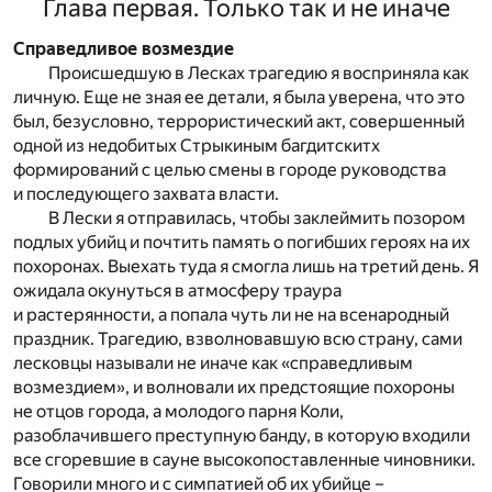
Глава первая. Только так и не иначе
Справедливое возмездие
Происшедшую в Лесках трагедию я восприняла как
личную. Еще не зная ее детали, я была уверена, что это
был, безусловно, террористический акт, совершенный
одной из недобитых Стрыкиным багдитскитх
формирований с целью смены в городе руководства
и последующего захвата власти.
В Лески я отправилась, чтобы заклеймить позором
подлых убийц и почтить память о погибших героях на их
похоронах. Выехать туда я смогла лишь на третий день. Я
ожидала окунуться в атмосферу траура
и растерянности, а попала чуть ли не на всенародный
праздник. Трагедию, взволновавшую всю страну, сами
лесковцы называли не иначе как «справедливым
возмездием», и волновали их предстоящие похороны
не отцов города, а молодого парня Коли,
разоблачившего преступную банду, в которую входили
все сгоревшие в сауне высокопоставленные чиновники.
Говорили много и с симпатией об их убийце –