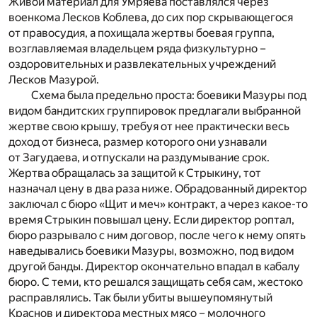
Живой материал для Умряева поставлялся через
военкома Лесков Коблева, до сих пор скрывающегося
от правосудия, а похищала жертвы боевая группа,
возглавляемая владельцем ряда физкультурно –
оздоровительных и развлекательных учреждений
Лесков Мазурой.
Схема была предельно проста: боевики Мазуры под
видом бандитских группировок предлагали выбранной
жертве свою крышу, требуя от нее практически весь
доход от бизнеса, размер которого они узнавали
от Загудаева, и отпускали на раздумывание срок.
Жертва обращалась за защитой к Стрыкину, тот
назначал цену в два раза ниже. Обрадованный директор
заключал с бюро «Щит и меч» контракт, а через какое-то
время Стрыкин повышал цену. Если директор роптал,
бюро разрывало с ним договор, после чего к нему опять
наведывались боевики Мазуры, возможно, под видом
другой банды. Директор окончательно впадал в кабалу
бюро. С теми, кто решался защищать себя сам, жестоко
расправлялись. Так были убиты вышеупомянутый
Краснов и директора местных мясо – молочного