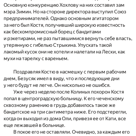
Основную конкуренцию Хохлову на них составил зам
мэра Зимин. Но на стороне директора выступил Союз
предпринимателей. Однако основным агитатором
за него был Костя, получивший широкую известность
как бескомпромиссный борец с бандитами
и рэкетирами, не раз пытавшимися вернуть себе власть,
утерянную с гибелью Стрыкина. Упускать такой
лакомый кусок они не хотели и налетали на Лески, как
мухи на тарелку с вареньем.
Поздравляя Костю в насмешку с первым рабочим
днем, Безусяк имел в виду, что и последующие дни
у него будут не легче. Он нисколько не ошибся.
Уже через неделю после Колиных похорон Костя
попал в центроградскую больницу. К его чеченскому
сквозному ранению в грудь добавилось такое же
бандитское на три сантиметра ниже. Его подстерегли,
когда он выходил из дома Оли, привезя ее от Кати, все
еще лежавшей в больнице.
В покое его не оставляли. Очевидно, за каждым его