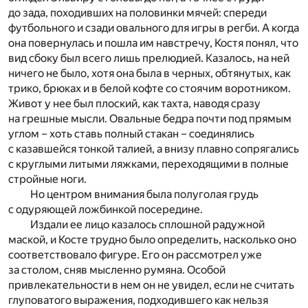
до зада, походивших на половинки мячей: спереди
футбольного и сзади овального для игры в регби. А когда
она повернулась и пошла им навстречу, Костя понял, что
вид сбоку был всего лишь прелюдией. Казалось, на ней
ничего не было, хотя она была в черных, обтянутых, как
трико, брюках и в белой кофте со стоячим воротником.
Живот у нее был плоский, как тахта, наводя сразу
на грешные мысли. Овальные бедра почти под прямым
углом – хоть ставь полный стакан – соединялись
с казавшейся тонкой талией, а внизу плавно сопрягались
с круглыми литыми ляжками, переходящими в полные
стройные ноги.
Но центром внимания была полуголая грудь
с одуряющей ложбинкой посередине.
Издали ее лицо казалось сплошной радужной
маской, и Косте трудно было определить, насколько оно
соответствовало фигуре. Его он рассмотрел уже
за столом, сняв мысленно румяна. Особой
привлекательности в нем он не увидел, если не считать
глуповатого выражения, подходившего как нельзя