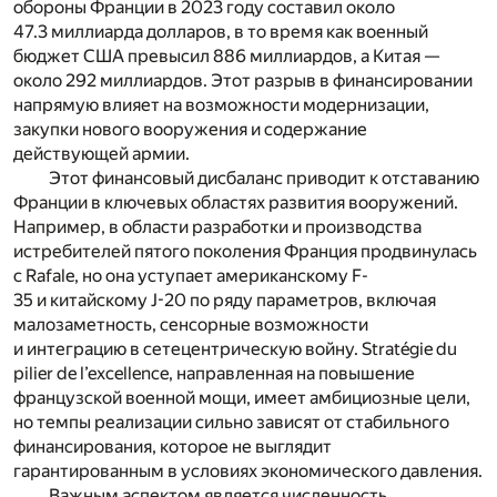
обороны Франции в 2023 году составил около
47.3 миллиарда долларов, в то время как военный
бюджет США превысил 886 миллиардов, а Китая —
около 292 миллиардов. Этот разрыв в финансировании
напрямую влияет на возможности модернизации,
закупки нового вооружения и содержание
действующей армии.
Этот финансовый дисбаланс приводит к отставанию
Франции в ключевых областях развития вооружений.
Например, в области разработки и производства
истребителей пятого поколения Франция продвинулась
с Rafale, но она уступает американскому F-
35 и китайскому J-20 по ряду параметров, включая
малозаметность, сенсорные возможности
и интеграцию в сетецентрическую войну. Stratégie du
pilier de l’excellence, направленная на повышение
французской военной мощи, имеет амбициозные цели,
но темпы реализации сильно зависят от стабильного
финансирования, которое не выглядит
гарантированным в условиях экономического давления.
Важным аспектом является численность