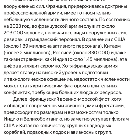
вооруженных сил. Франция, придерживаясь доктрины
профессиональной армии, имеет относительно
небольшую численность личного состава. По состоянию
на 2023 год, во французской армии служит около
203 000 человек, включая все виды вооруженных сил,
резервы и гражданский персонал. В сравнении с США
(около 1.39 миллиона активного персонала), Китаем
(более 2 миллионов), Россией (около 830 000) и даже
такими странами, как Индия (около 1.45 миллиона), эта
цифра выглядит скромно. Хотя французская армия
делает ставку на высокий уровень подготовки
и технологическое оснащение, недостаток численности
может стать критическим фактором в длительных
конфликтах, требующих больших людских ресурсов.
Далее, французский военно-морской флот, хотя
и обладает современными авианосцами и фрегатами,
превосходит по размерам и возможностям только
Индию и Великобританию, но заметно уступает флотам
США и Китая по количеству крупных надводных
кораблей, подводных лодок и авианосных групп.