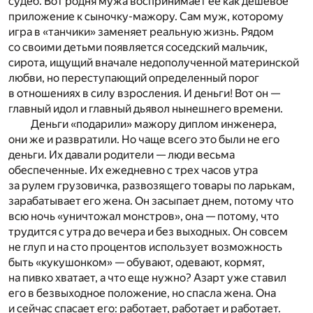
судеб. Вот родня мужа воспринимает ее как дешевое
приложение к сыночку-мажору. Сам муж, которому
игра в «танчики» заменяет реальную жизнь. Рядом
со своими детьми появляется соседский мальчик,
сирота, ищущий вначале недополученной материнской
любви, но переступающий определенный порог
в отношениях в силу взросления. И деньги! Вот он —
главный идол и главный дьявол нынешнего времени.
Деньги «подарили» мажору диплом инженера,
они же и развратили. Но чаще всего это были не его
деньги. Их давали родители — люди весьма
обеспеченные. Их ежедневно с трех часов утра
за рулем грузовичка, развозящего товары по ларькам,
зарабатывает его жена. Он засыпает днем, потому что
всю ночь «уничтожал монстров», она — потому, что
трудится с утра до вечера и без выходных. Он совсем
не глуп и на сто процентов использует возможность
быть «кукушонком» — обувают, одевают, кормят,
на пивко хватает, а что еще нужно? Азарт уже ставил
его в безвыходное положение, но спасла жена. Она
и сейчас спасает его: работает, работает и работает.