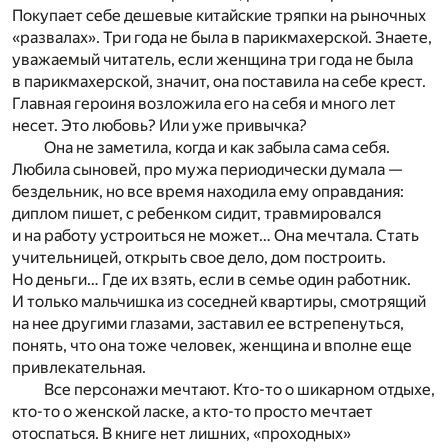
Покупает себе дешевые китайские тряпки на рыночных
«развалах». Три года не была в парикмахерской. Знаете,
уважаемый читатель, если женщина три года не была
в парикмахерской, значит, она поставила на себе крест.
Главная героиня возложила его на себя и много лет
несет. Это любовь? Или уже привычка?
Она не заметила, когда и как забыла сама себя.
Любила сыновей, про мужа периодически думала —
бездельник, но все время находила ему оправдания:
диплом пишет, с ребенком сидит, травмировался
и на работу устроиться не может… Она мечтала. Стать
учительницей, открыть свое дело, дом построить.
Но деньги… Где их взять, если в семье один работник.
И только мальчишка из соседней квартиры, смотрящий
на нее другими глазами, заставил ее встрепенуться,
понять, что она тоже человек, женщина и вполне еще
привлекательная.
Все персонажи мечтают. Кто-то о шикарном отдыхе,
кто-то о женской ласке, а кто-то просто мечтает
отоспаться. В книге нет лишних, «проходных»