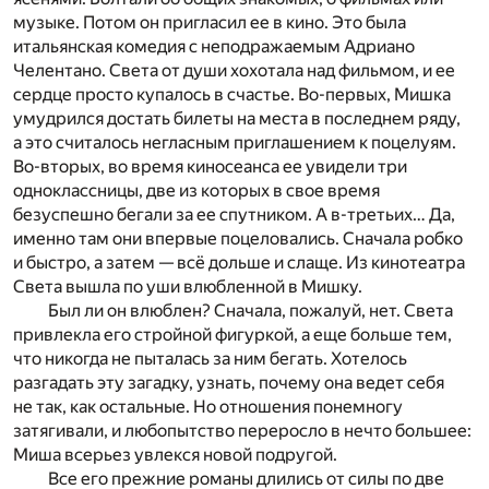
музыке. Потом он пригласил ее в кино. Это была
итальянская комедия с неподражаемым Адриано
Челентано. Света от души хохотала над фильмом, и ее
сердце просто купалось в счастье. Во-первых, Мишка
умудрился достать билеты на места в последнем ряду,
а это считалось негласным приглашением к поцелуям.
Во-вторых, во время киносеанса ее увидели три
одноклассницы, две из которых в свое время
безуспешно бегали за ее спутником. А в-третьих… Да,
именно там они впервые поцеловались. Сначала робко
и быстро, а затем — всё дольше и слаще. Из кинотеатра
Света вышла по уши влюбленной в Мишку.
Был ли он влюблен? Сначала, пожалуй, нет. Света
привлекла его стройной фигуркой, а еще больше тем,
что никогда не пыталась за ним бегать. Хотелось
разгадать эту загадку, узнать, почему она ведет себя
не так, как остальные. Но отношения понемногу
затягивали, и любопытство переросло в нечто большее:
Миша всерьез увлекся новой подругой.
Все его прежние романы длились от силы по две