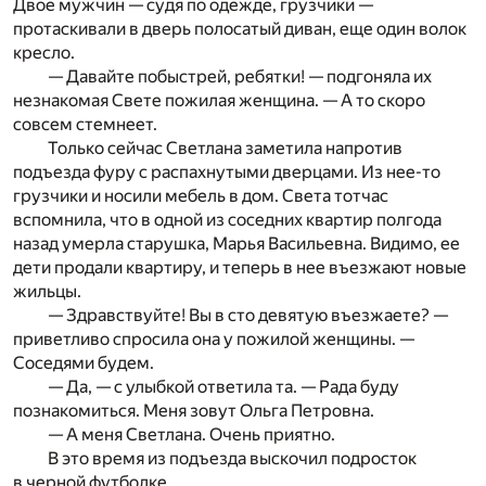
Двое мужчин — судя по одежде, грузчики —
протаскивали в дверь полосатый диван, еще один волок
кресло.
— Давайте побыстрей, ребятки! — подгоняла их
незнакомая Свете пожилая женщина. — А то скоро
совсем стемнеет.
Только сейчас Светлана заметила напротив
подъезда фуру с распахнутыми дверцами. Из нее-то
грузчики и носили мебель в дом. Света тотчас
вспомнила, что в одной из соседних квартир полгода
назад умерла старушка, Марья Васильевна. Видимо, ее
дети продали квартиру, и теперь в нее въезжают новые
жильцы.
— Здравствуйте! Вы в сто девятую въезжаете? —
приветливо спросила она у пожилой женщины. —
Соседями будем.
— Да, — с улыбкой ответила та. — Рада буду
познакомиться. Меня зовут Ольга Петровна.
— А меня Светлана. Очень приятно.
В это время из подъезда выскочил подросток
в черной футболке.