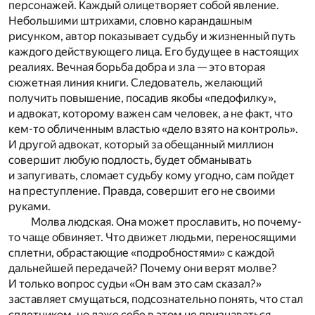
персонажей. Каждый олицетворяет собой явление.
Небольшими штрихами, словно карандашным
рисунком, автор показывает судьбу и жизненный путь
каждого действующего лица. Его будущее в настоящих
реалиях. Вечная борьба добра и зла — это вторая
сюжетная линия книги. Следователь, желающий
получить повышение, посадив якобы «педофилку»,
и адвокат, которому важен сам человек, а не факт, что
кем-то обличенным властью «дело взято на контроль».
И другой адвокат, который за обещанный миллион
совершит любую подлость, будет обманывать
и запугивать, сломает судьбу кому угодно, сам пойдет
на преступление. Правда, совершит его не своими
руками.
Молва людская. Она может прославить, но почему-
то чаще обвиняет. Что движет людьми, переносящими
сплетни, обрастающие «подробностями» с каждой
дальнейшей передачей? Почему они верят молве?
И только вопрос судьи «Он вам это сам сказал?»
заставляет смущаться, подсознательно понять, что стал
сплетником, но даже себе в этом не признаваться.