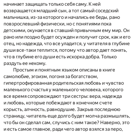
начинает защищать только себя саму. К ней
возвращается младший сын, а тот самый соседский
мальчишка, из-за которого и начались ее беды, рано
повзрослевший физически, но с понятиями пока
детскими, окунается в ставший привычным ему мир. Он
рано или поздно будет осужден и получит срок, как и его
отец, но надежда, что все уладится, у читателя в глубине
души все-таки теплится, потому что автор дает понять,
что в глубине его души есть искорка добра. Только
раздуть ее некому.
Простым и понятным языком описаны в книге
самолюбие, эгоизм, погоня за богатством,
гипертрофированная родительская любовь и чувство
маленького счастья у маленького человека, которого
все время сопровождают три сестры: вера, надежда
и любовь, которые побеждают в конечном счете
корысть, алчность, равнодушие. Закрыв последнюю
страницу, читатель еще долго будет молча размышлять,
что бы он сделал сам, случись с ним такое? Наверно, это
и есть самое главное, ради чего автор взялся за перо,