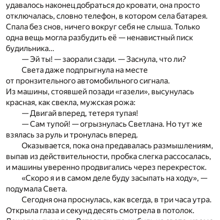
удавалось наконец добраться до кровати, она просто
отключалась, словно телефон, в котором села батарея.
Спала без снов, ничего вокруг себя не слыша. Только
одна вещь могла разбудить её — ненавистный писк
будильника…
— Эй ты! — заорали сзади. — Заснула, что ли?
Света даже подпрыгнула на месте
от пронзительного автомобильного сигнала.
Из машины, стоявшей позади «газели», высунулась
красная, как свекла, мужская рожа:
— Двигай вперед, тетеря тупая!
— Сам тупой! — огрызнулась Светлана. Но тут же
взялась за руль и тронулась вперед.
Оказывается, пока она предавалась размышлениям,
выпав из действительности, пробка слегка рассосалась,
и машины уверенно продвигались через перекресток.
«Скоро я и в самом деле буду засыпать на ходу», —
подумала Света.
Сегодня она проснулась, как всегда, в три часа утра.
Открыла глаза и секунд десять смотрела в потолок.