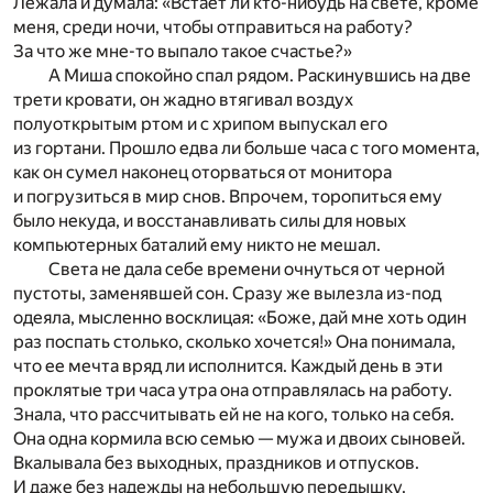
Лежала и думала: «Встает ли кто-нибудь на свете, кроме
меня, среди ночи, чтобы отправиться на работу?
За что же мне-то выпало такое счастье?»
А Миша спокойно спал рядом. Раскинувшись на две
трети кровати, он жадно втягивал воздух
полуоткрытым ртом и с хрипом выпускал его
из гортани. Прошло едва ли больше часа с того момента,
как он сумел наконец оторваться от монитора
и погрузиться в мир снов. Впрочем, торопиться ему
было некуда, и восстанавливать силы для новых
компьютерных баталий ему никто не мешал.
Света не дала себе времени очнуться от черной
пустоты, заменявшей сон. Сразу же вылезла из-под
одеяла, мысленно восклицая: «Боже, дай мне хоть один
раз поспать столько, сколько хочется!» Она понимала,
что ее мечта вряд ли исполнится. Каждый день в эти
проклятые три часа утра она отправлялась на работу.
Знала, что рассчитывать ей не на кого, только на себя.
Она одна кормила всю семью — мужа и двоих сыновей.
Вкалывала без выходных, праздников и отпусков.
И даже без надежды на небольшую передышку.