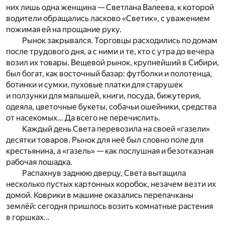
них лишь одна женщина — Светлана Валеева, к которой
водители обращались ласково «Светик», с уважением
пожимая ей на прощание руку.
Рынок закрывался. Торговцы расходились по домам
после трудового дня, а с ними и те, кто с утра до вечера
возил их товары. Вещевой рынок, крупнейший в Сибири,
был богат, как восточный базар: футболки и полотенца,
ботинки и сумки, пуховые платки для старушек
и ползунки для малышей, книги, посуда, бижутерия,
одеяла, цветочные букеты, собачьи ошейники, средства
от насекомых… Да всего не перечислить.
Каждый день Света перевозила на своей «газели»
десятки товаров. Рынок для неё был словно поле для
крестьянина, а «газель» — как послушная и безотказная
рабочая лошадка.
Распахнув заднюю дверцу, Света вытащила
несколько пустых картонных коробок, незачем везти их
домой. Коврики в машине оказались перепачканы
землёй: сегодня пришлось возить комнатные растения
в горшках…