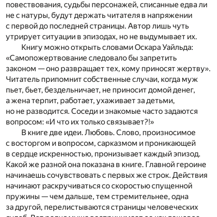
повествования, судьбы персонажей, списанные едва ли
не с натуры, будут держать читателя в напряжении
с первой до последней страницы. Автор лишь чуть
утрирует ситуации в эпизодах, но не выдумывает их.
Книгу можно открыть словами Оскара Уайльда:
«Самопожертвование следовало бы запретить
законом — оно развращает тех, кому приносят жертву».
Читатель припомнит собственные случаи, когда муж
пьет, бьет, бездельничает, не приносит домой денег,
а жена терпит, работает, ухаживает за детьми,
но не разводится. Соседи и знакомые часто задаются
вопросом: «И что их только связывает?!»
В книге две идеи. Любовь. Слово, произносимое
с восторгом и вопросом, сарказмом и проникающей
в сердце искренностью, пронизывает каждый эпизод.
Какой же разной она показана в книге. Главной героине
начинаешь сочувствовать с первых же строк. Действия
начинают раскручиваться со скоростью спущенной
пружины — чем дальше, тем стремительнее, одна
за другой, перелистываются страницы человеческих