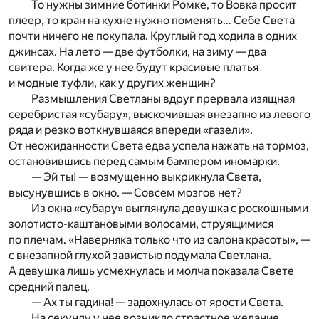
То нужны зимние ботинки Ромке, то Вовка просит
плеер, то кран на кухне нужно поменять… Себе Света
почти ничего не покупала. Круглый год ходила в одних
джинсах. На лето — две футболки, на зиму — два
свитера. Когда же у нее будут красивые платья
и модные туфли, как у других женщин?
Размышления Светланы вдруг прервала изящная
серебристая «субару», выскочившая внезапно из левого
ряда и резко воткнувшаяся впереди «газели».
От неожиданности Света едва успела нажать на тормоз,
остановившись перед самым бампером иномарки.
— Эй ты! — возмущенно выкрикнула Света,
высунувшись в окно. — Совсем мозгов нет?
Из окна «субару» выглянула девушка с роскошными
золотисто-каштановыми волосами, струящимися
по плечам. «Наверняка только что из салона красоты», —
с внезапной глухой завистью подумала Светлана.
А девушка лишь усмехнулась и молча показала Свете
средний палец.
— Ах ты гадина! — задохнулась от ярости Света.
На секунду у нее возникло страстное желание