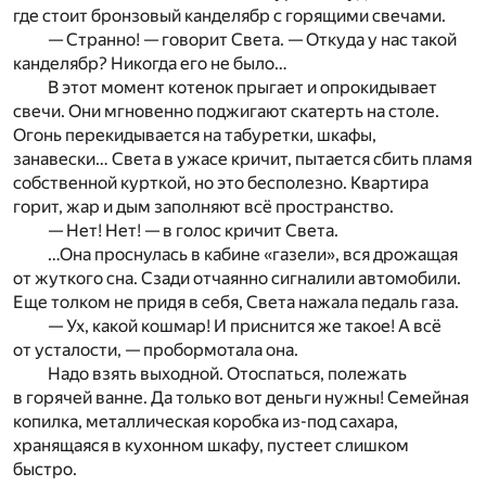
где стоит бронзовый канделябр с горящими свечами.
— Странно! — говорит Света. — Откуда у нас такой
канделябр? Никогда его не было…
В этот момент котенок прыгает и опрокидывает
свечи. Они мгновенно поджигают скатерть на столе.
Огонь перекидывается на табуретки, шкафы,
занавески… Света в ужасе кричит, пытается сбить пламя
собственной курткой, но это бесполезно. Квартира
горит, жар и дым заполняют всё пространство.
— Нет! Нет! — в голос кричит Света.
…Она проснулась в кабине «газели», вся дрожащая
от жуткого сна. Сзади отчаянно сигналили автомобили.
Еще толком не придя в себя, Света нажала педаль газа.
— Ух, какой кошмар! И приснится же такое! А всё
от усталости, — пробормотала она.
Надо взять выходной. Отоспаться, полежать
в горячей ванне. Да только вот деньги нужны! Семейная
копилка, металлическая коробка из-под сахара,
хранящаяся в кухонном шкафу, пустеет слишком
быстро.