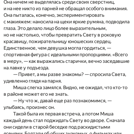
Она ничем не выделялась среди своих сверстниц,
и на нее никто из парней не обращал особого внимания.
Она пыталась, конечно, экспериментировать
с макияжем: наносила на щеки яркие румяна, подводила
глаза. Это делало лицо более выразительным,
но не настолько, чтобы превратить Свету в роковую
красавицу, пожирательницу юношеских сердец.
Единственное, чем девушка могла гордиться, —
спортивная фигура с идеальными пропорциями. «Всего
в меру», — как выражались старички, вечно заседавшие
на лавке у подъезда.
— Привет, а мы разве знакомы? — спросила Света,
удивленно глядя на парня.
Миша слегка замялся. Видно, не ожидал, что кто-то
в районе может его не знать.
— Ну что ж, давай еще раз познакомимся, —
улыбаясь, произнес он.
Такой была их первая встреча, а потом Миша
каждый день стал поджидать Свету во дворе. Сначала
они сидели в старой беседке под раскидистыми
ясенями. Болтали об общих знакомых, о фильмах или