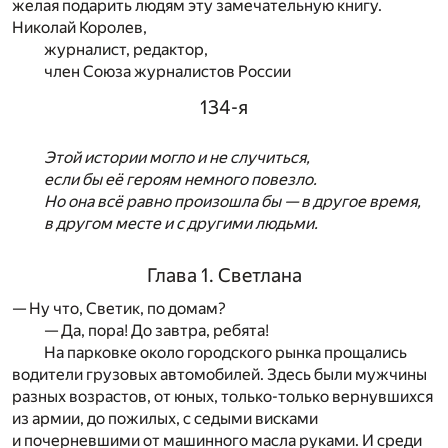
желая подарить людям эту замечательную книгу.
Николай Королев,
журналист, редактор,
член Союза журналистов России
134-я
Этой истории могло и не случиться,
если бы её героям немного повезло.
Но она всё равно произошла бы — в другое время,
в другом месте и с другими людьми.
Глава 1. Светлана
— Ну что, Светик, по домам?
— Да, пора! До завтра, ребята!
На парковке около городского рынка прощались
водители грузовых автомобилей. Здесь были мужчины
разных возрастов, от юных, только-только вернувшихся
из армии, до пожилых, с седыми висками
и почерневшими от машинного масла руками. И среди