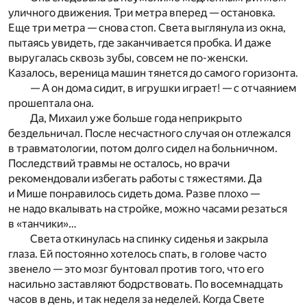
уличного движения. Три метра вперед — остановка.
Еще три метра — снова стоп. Света выглянула из окна,
пытаясь увидеть, где заканчивается пробка. И даже
выругалась сквозь зубы, совсем не по-женски.
Казалось, вереница машин тянется до самого горизонта.
— А он дома сидит, в игрушки играет! — с отчаянием
прошептала она.
Да, Михаил уже больше года неприкрыто
бездельничал. После несчастного случая он отлежался
в травматологии, потом долго сидел на больничном.
Последствий травмы не осталось, но врачи
рекомендовали избегать работы с тяжестями. Да
и Мише понравилось сидеть дома. Разве плохо —
не надо вкалывать на стройке, можно часами резаться
в «танчики»…
Света откинулась на спинку сиденья и закрыла
глаза. Ей постоянно хотелось спать, в голове часто
звенело — это мозг бунтовал против того, что его
насильно заставляют бодрствовать. По восемнадцать
часов в день, и так неделя за неделей. Когда Свете