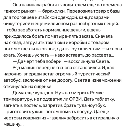
Она начинала работать водителем еще во времена
«дикого рынка» — барахолки. Перевозила товар с базы
для торговцев китайской одеждой, канцтоварами,
бижутерией и еще миллионом разнообразных вещей.
Чтобы заработать нормальные деньги, в день
приходилось брать по четыре-пять заказа. Сначала
на склад, загрузить там тюки и коробки с товаром,
потом отвезти на рынок, сдать груз клиентам — и снова
ехать. Хочешь успеть — надо вставать до рассвета…
— Да черт тебя побери! — воскликнула Света.
Ряд машин перед нею снова остановился. И, как
нарочно, впереди встал огромный туристический
автобус, заслонив от нее дорогу. Света в изнеможении
откинулась на сиденье.
Дома еще куча дел. Нужно смерить Ромке
температуру, не подхватил ли ОРВИ. Дать таблетку,
загнать в постель, запретив брать туда ноутбук.
Приготовить ужин, потом помыть посуду. Да еще
чертовы коврики из «газели» забросить в стиральную
машину…