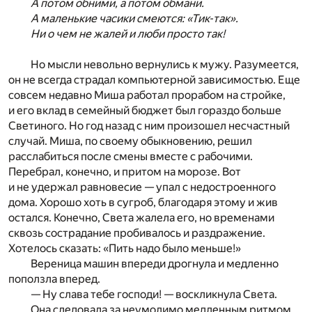
А потом обними, а потом обмани.
А маленькие часики смеются: «Тик-так».
Ни о чем не жалей и люби просто так!
Но мысли невольно вернулись к мужу. Разумеется,
он не всегда страдал компьютерной зависимостью. Еще
совсем недавно Миша работал прорабом на стройке,
и его вклад в семейный бюджет был гораздо больше
Светиного. Но год назад с ним произошел несчастный
случай. Миша, по своему обыкновению, решил
расслабиться после смены вместе с рабочими.
Перебрал, конечно, и притом на морозе. Вот
и не удержал равновесие — упал с недостроенного
дома. Хорошо хоть в сугроб, благодаря этому и жив
остался. Конечно, Света жалела его, но временами
сквозь сострадание пробивалось и раздражение.
Хотелось сказать: «Пить надо было меньше!»
Вереница машин впереди дрогнула и медленно
поползла вперед.
— Ну слава тебе господи! — воскликнула Света.
Она следовала за неумолимо медленным ритмом