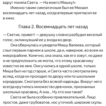
вдруг поняла Света. — На моего Мишку!»
Именно таким симпатичным был ее Михаил
восемнадцать лет назад, когда впервые пригласил ее
в кино.
Глава 2. Восемнадцать лет назад
— Светик, привет! — девушку словно разбудил веселый
голос, окликнувший ее у входа во двор.
Она обернулась и увидела Мишу Валеева, который
слыл первым парнем в школе, да и, наверное, во всем их
микрорайоне. Конечно, она знала, как его зовут, но даже
и не предположить не могла, что этому красавчику
известно ее имя. Они учились в одной школе, только
Миша был на год старше, и Света часто смотрела ему
вслед, когда он проходил по двору или по школьным
коридорам. Смотрела без всякой надежды. Вокруг него
всегда крутилось множество девчонок, признанных
школьных красавиц. А она… Ну кто она такая?
Света не была особенно привлекательной. Лицо
простое, даже грубоватое, нос уточкой, широкие скулы.