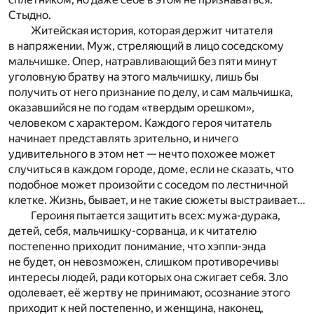
Стыдно.
Житейская история, которая держит читателя
в напряжении. Муж, стреляющий в лицо соседскому
мальчишке. Опер, натравливающий без пяти минут
уголовную братву на этого мальчишку, лишь бы
получить от него признание по делу, и сам мальчишка,
оказавшийся не по годам «твердым орешком»,
человеком с характером. Каждого героя читатель
начинает представлять зрительно, и ничего
удивительного в этом нет — нечто похожее может
случиться в каждом городе, доме, если не сказать, что
подобное может произойти с соседом по лестничной
клетке. Жизнь, бывает, и не такие сюжеты выстраивает…
Героиня пытается защитить всех: мужа-дурака,
детей, себя, мальчишку-сорванца, и к читателю
постепенно приходит понимание, что хэппи-энда
не будет, он невозможен, слишком противоречивы
интересы людей, ради которых она сжигает себя. Зло
одолевает, её жертву не принимают, осознание этого
приходит к ней постепенно, и женщина, наконец,