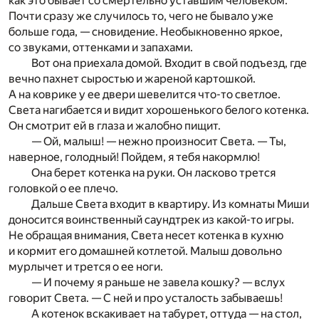
как это бывает со смертельно уставшим человеком.
Почти сразу же случилось то, чего не бывало уже
больше года, — сновидение. Необыкновенно яркое,
со звуками, оттенками и запахами.
Вот она приехала домой. Входит в свой подъезд, где
вечно пахнет сыростью и жареной картошкой.
А на коврике у ее двери шевелится что-то светлое.
Света нагибается и видит хорошенького белого котенка.
Он смотрит ей в глаза и жалобно пищит.
— Ой, малыш! — нежно произносит Света. — Ты,
наверное, голодный! Пойдем, я тебя накормлю!
Она берет котенка на руки. Он ласково трется
головкой о ее плечо.
Дальше Света входит в квартиру. Из комнаты Миши
доносится воинственный саундтрек из какой-то игры.
Не обращая внимания, Света несет котенка в кухню
и кормит его домашней котлетой. Малыш довольно
мурлычет и трется о ее ноги.
— И почему я раньше не завела кошку? — вслух
говорит Света. — С ней и про усталость забываешь!
А котенок вскакивает на табурет, оттуда — на стол,