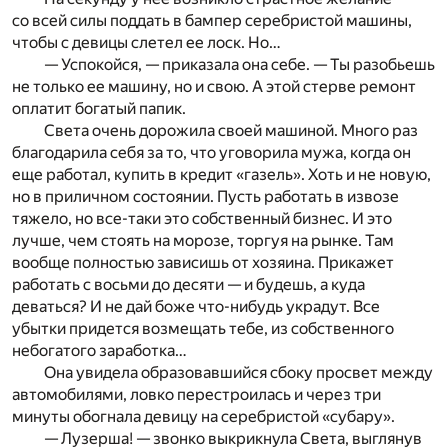
со всей силы поддать в бампер серебристой машины,
чтобы с девицы слетел ее лоск. Но…
— Успокойся, — приказала она себе. — Ты разобьешь
не только ее машину, но и свою. А этой стерве ремонт
оплатит богатый папик.
Света очень дорожила своей машиной. Много раз
благодарила себя за то, что уговорила мужа, когда он
еще работал, купить в кредит «газель». Хоть и не новую,
но в приличном состоянии. Пусть работать в извозе
тяжело, но все-таки это собственный бизнес. И это
лучше, чем стоять на морозе, торгуя на рынке. Там
вообще полностью зависишь от хозяина. Прикажет
работать с восьми до десяти — и будешь, а куда
деваться? И не дай боже что-нибудь украдут. Все
убытки придется возмещать тебе, из собственного
небогатого заработка…
Она увидела образовавшийся сбоку просвет между
автомобилями, ловко перестроилась и через три
минуты обогнала девицу на серебристой «субару».
— Лузерша! — звонко выкрикнула Света, выглянув