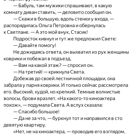
— Бабуль, там мужики спрашивают, в какую
комнату диван ставить, — деловито сообщил он.
— Скажи в большую, вдоль стенки у входа, —
распорядилась Ольга Петровна и обернулась
к Светлане. — А это мой внук, Стасик!
Подросток кивнул и тут же предложил Свете:
— Давайте помогу!
Не дожидаясь ответа, он выхватил из рук женщины
коврики и побежал в подъезд.
— Вам на какой этаж? — спросил он.
— На третий! — крикнула Света.
Добежав до своей лестничной площадки, она
забрала у парня коврики. И только сейчас рассмотрела
его. Высокий, худой, но крепкий. Темные волнистые
волосы, брови вразлет. «На какого-то киноактера
похож», — подумала Света. А вслух сказала:
— Спасибо большое!
— Да не за что, — буркнул тот и направился в сто
девятую квартиру.
«Нет, не на киноактера, — проводив его взглядом,