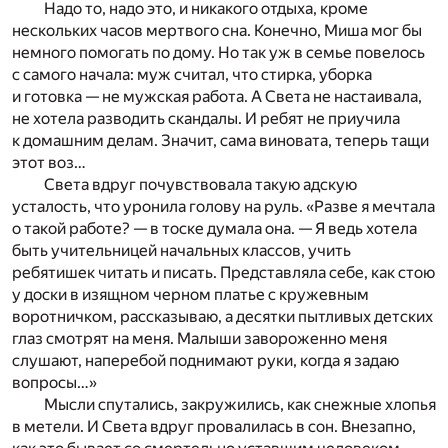
Надо то, надо это, и никакого отдыха, кроме
нескольких часов мертвого сна. Конечно, Миша мог бы
немного помогать по дому. Но так уж в семье повелось
с самого начала: муж считал, что стирка, уборка
и готовка — не мужская работа. А Света не настаивала,
не хотела разводить скандалы. И ребят не приучила
к домашним делам. Значит, сама виновата, теперь тащи
этот воз…
Света вдруг почувствовала такую адскую
усталость, что уронила голову на руль. «Разве я мечтала
о такой работе? — в тоске думала она. — Я ведь хотела
быть учительницей начальных классов, учить
ребятишек читать и писать. Представляла себе, как стою
у доски в изящном черном платье с кружевным
воротничком, рассказываю, а десятки пытливых детских
глаз смотрят на меня. Малыши завороженно меня
слушают, наперебой поднимают руки, когда я задаю
вопросы…»
Мысли спутались, закружились, как снежные хлопья
в метели. И Света вдруг провалилась в сон. Внезапно,