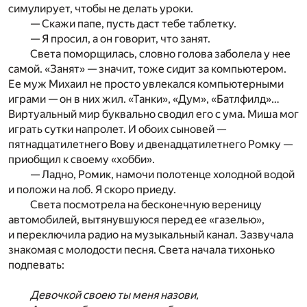
симулирует, чтобы не делать уроки.
— Скажи папе, пусть даст тебе таблетку.
— Я просил, а он говорит, что занят.
Света поморщилась, словно голова заболела у нее
самой. «Занят» — значит, тоже сидит за компьютером.
Ее муж Михаил не просто увлекался компьютерными
играми — он в них жил. «Танки», «Дум», «Батлфилд»…
Виртуальный мир буквально сводил его с ума. Миша мог
играть сутки напролет. И обоих сыновей —
пятнадцатилетнего Вову и двенадцатилетнего Ромку —
приобщил к своему «хобби».
— Ладно, Ромик, намочи полотенце холодной водой
и положи на лоб. Я скоро приеду.
Света посмотрела на бесконечную вереницу
автомобилей, вытянувшуюся перед ее «газелью»,
и переключила радио на музыкальный канал. Зазвучала
знакомая с молодости песня. Света начала тихонько
подпевать:
Девочкой своею ты меня назови,