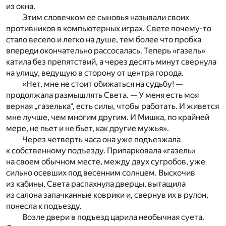
из окна.
Этим словечком ее сыновья называли своих
противников в компьютерных играх. Свете почему-то
стало весело и легко на душе, тем более что пробка
впереди окончательно рассосалась. Теперь «газель»
катила без препятствий, а через десять минут свернула
на улицу, ведущую в сторону от центра города.
«Нет, мне не стоит обижаться на судьбу! —
продолжала размышлять Света. — У меня есть моя
верная „газелька“, есть силы, чтобы работать. И живется
мне лучше, чем многим другим. И Мишка, по крайней
мере, не пьет и не бьет, как другие мужья».
Через четверть часа она уже подъезжала
к собственному подъезду. Припарковала «газель»
на своем обычном месте, между двух сугробов, уже
сильно осевших под весенним солнцем. Выскочив
из кабины, Света распахнула дверцы, вытащила
из салона запачканные коврики и, свернув их в рулон,
понесла к подъезду.
Возле двери в подъезд царила необычная суета.