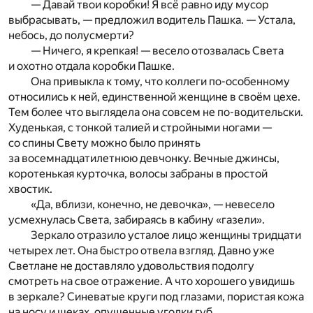
— Давай твои коробки! Я всё равно иду мусор
выбрасывать, — предложил водитель Пашка. — Устала,
небось, до полусмерти?
— Ничего, я крепкая! — весело отозвалась Света
и охотно отдала коробки Пашке.
Она привыкла к тому, что коллеги по-особенному
относились к ней, единственной женщине в своём цехе.
Тем более что выглядела она совсем не по-водительски.
Худенькая, с тонкой талией и стройными ногами —
со спины Свету можно было принять
за восемнадцатилетнюю девчонку. Вечные джинсы,
коротенькая курточка, волосы забраны в простой
хвостик.
«Да, вблизи, конечно, не девочка», — невесело
усмехнулась Света, забираясь в кабину «газели».
Зеркало отразило усталое лицо женщины тридцати
четырех лет. Она быстро отвела взгляд. Давно уже
Светлане не доставляло удовольствия подолгу
смотреть на свое отражение. А что хорошего увидишь
в зеркале? Синеватые круги под глазами, пористая кожа
на носу и щеках, опущенные уголки губ…