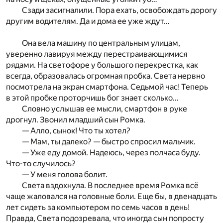
Сзади засигналили. Пора ехать, освобождать дорогу
другим водителям. Да и дома ее уже ждут…
Она вела машину по центральным улицам,
уверенно лавируя между перестраивающимися
рядами. На светофоре у большого перекрестка, как
всегда, образовалась огромная пробка. Света нервно
посмотрела на экран смартфона. Седьмой час! Теперь
в этой пробке проторчишь бог знает сколько…
Словно услышав ее мысли, смартфон в руке
дрогнул. Звонил младший сын Ромка.
— Алло, сынок! Что ты хотел?
— Мам, ты далеко? — быстро спросил мальчик.
— Уже еду домой. Надеюсь, через полчаса буду.
Что-то случилось?
— У меня голова болит.
Света вздохнула. В последнее время Ромка всё
чаще жаловался на головные боли. Еще бы, в двенадцать
лет сидеть за компьютером по семь часов в день!
Правда, Света подозревала, что иногда сын попросту