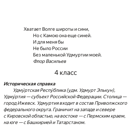
Хватает Волге широты и сини,
Но с Камою она еще синей.
И для меня бы
Не было России
Без маленькой Удмуртии моей.
Флор Васильев
4 класс
Историческая справка
Удму́ртская Респу́блика (удм. Удмурт Элькун),
Удму́ртия — субъект Российской Федерации. Столица —
город Ижевск.
Удмуртия входит в состав Приволжского
федерального округа. Граничит на западе и севере
с Кировской областью, на востоке — с Пермским краем,
на юге — с Башкирией и Татарстаном.