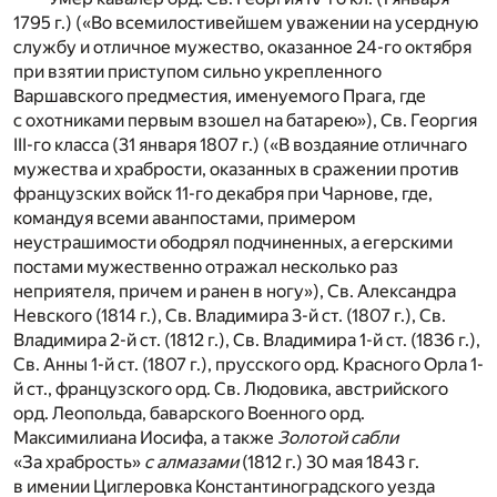
1795 г.) («Во всемилостивейшем уважении на усердную
службу и отличное мужество, оказанное 24-го октября
при взятии приступом сильно укрепленного
Варшавского предместия, именуемого Прага, где
с охотниками первым взошел на батарею»), Св. Георгия
III-го класса (31 января 1807 г.) («В воздаяние отличнаго
мужества и храбрости, оказанных в сражении против
французских войск 11-го декабря при Чарнове, где,
командуя всеми аванпостами, примером
неустрашимости ободрял подчиненных, а егерскими
постами мужественно отражал несколько раз
неприятеля, причем и ранен в ногу»), Св. Александра
Невского (1814 г.), Св. Владимира 3-й ст. (1807 г.), Св.
Владимира 2-й ст. (1812 г.), Св. Владимира 1-й ст. (1836 г.),
Св. Анны 1-й ст. (1807 г.), прусского орд. Красного Орла 1-
й ст., французского орд. Св. Людовика, австрийского
орд. Леопольда, баварского Военного орд.
Максимилиана Иосифа, а также
Золотой сабли
«За храбрость»
с алмазами
(1812 г.) 30 мая 1843 г.
в имении Циглеровка Константиноградского уезда