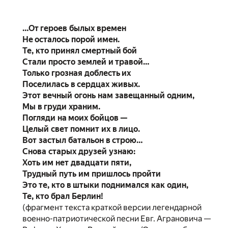
…От героев былых времен
Не осталось порой имен.
Те, кто принял смертный бой
Стали просто землей и травой…
Только грозная доблесть их
Поселилась в сердцах живых.
Этот вечный огонь нам завещанный одним,
Мы в груди храним.
Погляди на моих бойцов —
Целый свет помнит их в лицо.
Вот застыл батальон в строю…
Снова старых друзей узнаю:
Хоть им нет двадцати пяти,
Трудный путь им пришлось пройти
Это те, кто в штыки поднимался как один,
Те, кто брал Берлин!
(фрагмент текста краткой версии легендарной
военно-патриотической песни Евг. Аграновича —