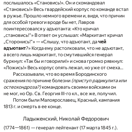
послышалось «Становись!». Он и скомандовал
«Становись!» Весь гвардейский корпус по команде встал
в ружье. Прошло немного времени и, видя, что причин
для особой тревоги вроде бы нет, Лавров
поинтересовался у адъютанта: «Кто кричал
„становись!“» В ответ он услышал: «Маркитант кричал
„Cторонись!“» — «Слышу, что адъютант, да
чей
адъютант
?» Когда ему растолковали, что не адъютант,
а всего лишь маркитант, то смутившийся генерал
буркнул: «Так бы и говорили!» и снова громко рявкнул:
«Ложись!» Весь корпус опять лежал, но уже от смеха…
Рассказывали, что во время Бородинского
сражения по причине болезни
(приступ радикулита или
остеохондроза?)
командовать своими войсками он
не мог, но Ор. Св. Георгия III-го кл., все же, получил.
Потом были Малоярославец, Красный, кампания
1813 г. и смерть в ее конце.
Ладыженский, Николай Федорович
(1774—1861) — генерал-лейтенант (17 марта 1845 г.).