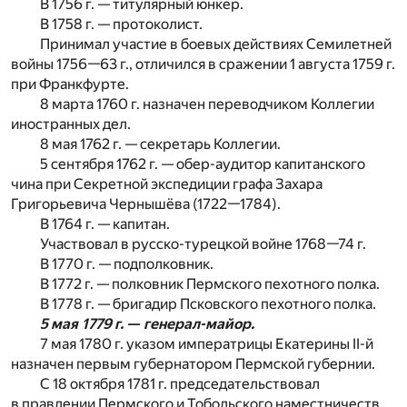
В 1756 г. — титулярный юнкер.
В 1758 г. — протоколист.
Принимал участие в боевых действиях Семилетней
войны 1756—63 г., отличился в сражении 1 августа 1759 г.
при Франкфурте.
8 марта 1760 г. назначен переводчиком Коллегии
иностранных дел.
8 мая 1762 г. — секретарь Коллегии.
5 сентября 1762 г. — обер-аудитор капитанского
чина при Секретной экспедиции графа Захара
Григорьевича Чернышёва (1722—1784).
В 1764 г. — капитан.
Участвовал в русско-турецкой войне 1768—74 г.
В 1770 г. — подполковник.
В 1772 г. — полковник Пермского пехотного полка.
В 1778 г. — бригадир Псковского пехотного полка.
5 мая 1779 г. — генерал-майор.
7 мая 1780 г. указом императрицы Екатерины II-й
назначен первым губернатором Пермской губернии.
С 18 октября 1781 г. председательствовал
в правлении Пермского и Тобольского наместничеств