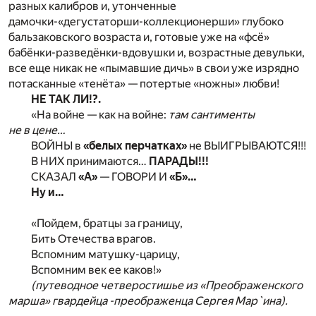
разных калибров и, утонченные
дамочки-«дегустаторши-коллекционерши» глубоко
бальзаковского возраста и, готовые уже на «фсё»
бабёнки-разведёнки-вдовушки и, возрастные девульки,
все еще никак не «пымавшие дичь» в свои уже изрядно
потасканные «тенёта» — потертые «ножны» любви!
НЕ ТАК ЛИ!?.
«На войне — как на войне:
там сантименты
не в цене…
ВОЙНЫ в
«белых перчатках»
не ВЫИГРЫВАЮТСЯ!!!
В НИХ принимаются…
ПАРАДЫ!!!
СКАЗАЛ
«А»
— ГОВОРИ И
«Б»…
Ну и…
«Пойдем, братцы за границу,
Бить Отечества врагов.
Вспомним матушку-царицу,
Вспомним век ее каков!»
(путеводное четверостишье из «Преображенского
марша» гвардейца -преображенца Сергея Мар`ина).