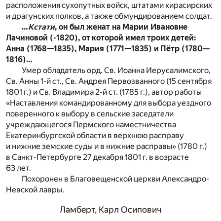
расположения сухопутных войск, штатами кирасирских
и драгунских полков, а также обмундированием солдат.
…
Кстати
, он был женат на Марии Ивановне
Лачиновой (-1820), от которой имел троих детей:
Анна (1768—1835), Мария (1771—1835) и Пётр (1780—
1816)…
Умер обладатель орд. Св. Иоанна Иерусалимского,
Св. Анны 1-й ст., Св. Андрея Первозванного (15 сентября
1801 г.) и Св. Владимира 2-й ст. (1785 г.), автор работы
«Наставления командированному для выбора уездного
поверенного к выбору в сельские заседатели
учреждающегося Пермского наместничества
Екатеринбургской области в верхнюю расправу
и нижние земские суды и в нижние расправы» (1780 г.)
в Санкт-Петербурге 27 декабря 1801 г. в возрасте
63 лет.
Похоронен в Благовещенской церкви Александро-
Невской лавры.
Ламберт, Карл Осипович