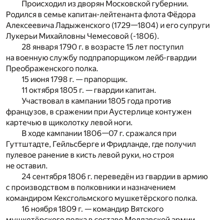
Происходил из дворян Московской губернии.
Родился в семье капитан-лейтенанта флота Фёдора
Алексеевича Ладыженского (1729—1804) и его супруги
Лукерьи Михайловны Чемесовой (-1806).
28 января 1790 г. в возрасте 15 лет поступил
на военную службу подпрапорщиком лейб-гвардии
Преображенского полка.
15 июня 1798 г. — прапорщик.
11 октября 1805 г. — гвардии капитан.
Участвовал в кампании 1805 года против
французов, в сражении при Аустерлице контужен
картечью в щиколотку левой ноги.
В ходе кампании 1806—07 г. сражался при
Гуттштадте, Гейльсберге и Фридланде, где получил
пулевое ранение в кисть левой руки, но строя
не оставил.
24 сентября 1806 г. переведён из гвардии в армию
с производством в полковники и назначением
командиром Кексгольмского мушкетёрского полка.
16 ноября 1809 г. — командир Вятского
мушкетёрского полка в составе Молдавской армии.