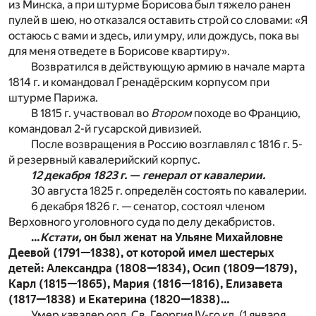
из Минска, а при штурме Борисова был тяжело ранен
пулей в шею, но отказался оставить строй со словами: «Я
остаюсь с вами и здесь, или умру, или дождусь, пока вы
для меня отведете в Борисове квартиру».
Возвратился в действующую армию в начале марта
1814 г. и командовал Гренадёрским корпусом при
штурме Парижа.
В 1815 г. участвовал во
Втором
походе во Францию,
командовал 2-й гусарской дивизией.
После возвращения в Россию возглавлял с 1816 г. 5-
й резервный кавалерийский корпус.
12 декабря 1823 г. — генерал от кавалерии.
30 августа 1825 г. определён состоять по кавалерии.
6 декабря 1826 г. — сенатор, состоял членом
Верховного уголовного суда по делу декабристов.
…
Кстати,
он был женат на Ульяне Михайловне
Деевой (1791—1838), от которой имел шестерых
детей: Александра (1808—1834), Осип (1809—1879),
Карл (1815—1865), Мария (1816—1816), Елизавета
(1817—1838) и Екатерина (1820—1838)…
Умер кавалер орд. Св. Георгия IV-го кл. (1 января