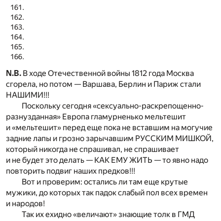
N.B.
В ходе Отечественной войны 1812 года Москва
сгорела, но потом — Варшава, Берлин и Париж стали
НАШИМИ!!!
Поскольку сегодня «сексуально-раскрепощенно-
разнузданная» Европа гламурненько мельтешит
и «мельтешит» перед еще пока не вставшим на могучие
задние лапы и грозно зарычавшим РУССКИМ МИШКОЙ,
который никогда не спрашивал, не спрашивает
и не будет это делать — КАК ЕМУ ЖИТЬ — то явно надо
повторить подвиг наших предков!!!
Вот и проверим: остались ли там еще крутые
мужики, до которых так падок слабый пол всех времен
и народов!
Так их ехидно «величают» знающие толк в ГМД