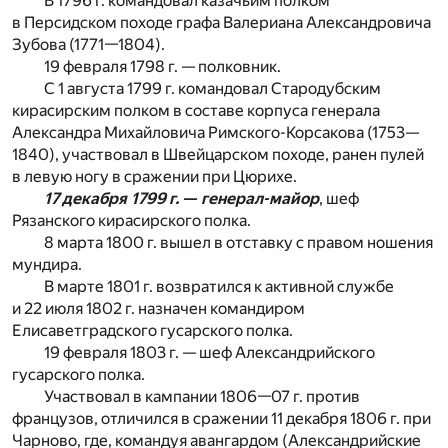
В 1796 г. командовал казачьим полком
в Персидском походе графа Валериана Александровича
Зубова (1771—1804).
19 февраля 1798 г. — полковник.
С 1 августа 1799 г. командовал Стародубским
кирасирским полком в составе корпуса генерала
Александра Михайловича Римского-Корсакова (1753—
1840), участвовал в Швейцарском походе, ранен пулей
в левую ногу в сражении при Цюрихе.
17 декабря 1799 г. — генерал-майор
, шеф
Рязанского кирасирского полка.
8 марта 1800 г. вышел в отставку с правом ношения
мундира.
В марте 1801 г. возвратился к активной службе
и 22 июля 1802 г. назначен командиром
Елисаветградского гусарского полка.
19 февраля 1803 г. — шеф Александрийского
гусарского полка.
Участвовал в кампании 1806—07 г. против
французов, отличился в сражении 11 декабря 1806 г. при
Чарново, где, командуя авангардом (Александрийские