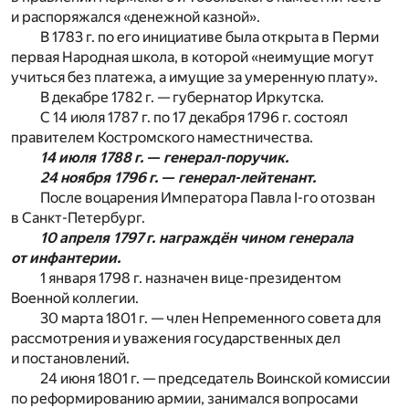
и распоряжался «денежной казной».
В 1783 г. по его инициативе была открыта в Перми
первая Народная школа, в которой «неимущие могут
учиться без платежа, а имущие за умеренную плату».
В декабре 1782 г. — губернатор Иркутска.
С 14 июля 1787 г. по 17 декабря 1796 г. состоял
правителем Костромского наместничества.
14 июля 1788 г. — генерал-поручик.
24 ноября 1796 г. — генерал-лейтенант.
После воцарения Императора Павла I-го отозван
в Санкт-Петербург.
10 апреля 1797 г. награждён чином генерала
от инфантерии.
1 января 1798 г. назначен вице-президентом
Военной коллегии.
30 марта 1801 г. — член Непременного совета для
рассмотрения и уважения государственных дел
и постановлений.
24 июня 1801 г. — председатель Воинской комиссии
по реформированию армии, занимался вопросами