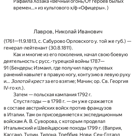
Рафаила Хозака «Вечный огонь/От героев былых
времен…» из культового х/ф «Офицеры». )
Лавров, Николай Иванович
(1761—11.9.1813, с. Сабурово Орловского у. той же губ.) —
генерал-лейтенант (30.8.1811).
Как и многие из его поколения, начал свою боевую
деятельность с русс.-турецкой войны 1787—
91 (Бендеры; Измаил, где получил пару пулевых
ранений навылет в правую ногу, контузию в левую руку
и…
Золотой крест
за его взятие; Мачин; ор. Св. Георгия
IV-го кл.).
Затем — польская кампания 1792 г.
Спустя годы — в 1798 г. — он уже сражается
в составе австрийских войск против французов
в Италии. Там он присоединяется к экспедиционным
войскам А. В. Суворова, с которым проделал
Итальянский и Швейцарские походы 1799 г. (Ваприя,
Кассано, Турин, Тидона, Треббия, Нови, Сен-Готард