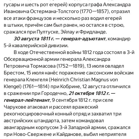
гусары и шесть рот егерей) корпуса графа Александра
Ивановича Остермана-Толстого (1770—1857), отразил
все атаки французов и несколько раз водил егерей
в штыки, причём сам был ранен, но остался в строю,
сражался при Пултуске, Эйлау и Фридланде.
30 августа 1811 г. — генерал-адъютант
, командир
5-й кавалерийской дивизии.
В ходе Отечественной войны 1812 года состоял в 3-й
Обсервационной армии генерала Александра
Петровича Тормасова (1752—1819), 13 июля овладел
Брестом, 15 июля нанёс поражение саксонским войскам
генерала Кленгеля (Heinrich Christian Magnus von
Klengel) (1761—1814) при Кобрине, 12 августа отличился
в сражении при Городечно,
21 октября 1812 г. —
генерал-лейтенант
, 9 сентября 1812 г. при селе
Чарукове атаковал и рассеял вражеский
рекогносцировочный конный отряд и захватил три
австрийских штандарта, затем командовал
авангардным корпусом 3-й Западной армии, сражался
при Ново-Свержене и Кайданове, выбил неприятеля