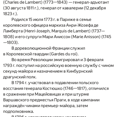
(Charles de Lambert) (1773—1843) — генерал-адъютант
(30 августа 1811 г.), генерал от кавалерии (12 декабря
1823 г.).
Родился 15 июля 1773 г. в Париже в семье
королевского офицера маркиза Анри-Жозефа де
Ламберта (Henri-Joseph, Marquis de Lambert) (1737—
1808) и его супруги Мари Аниссон (Marie Anisson) (1745
—1803).
В дореволюционной Франции служил
в Королевской гвардии (Gardes du roi).
Во время Революции эмигрировал и 3 февраля
1793 г. поступил на российскую военную службу с чином
секунд-майора и назначением в Кинбурнский
драгунский полк.
В 1794 г. участвовал в подавлении польского
восстания генерала Костюшко (1746—1817), отличился
в сражении при Мацейовицах и при штурме
Варшавского предместья Праги, в ходе кампании
награждён чинами премьер-майора, затем
подполковника.