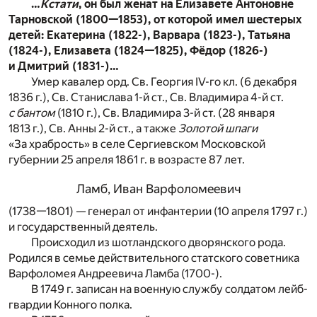
…
Кстати
, он был женат на Елизавете Антоновне
Тарновской (1800—1853), от которой имел шестерых
детей: Екатерина (1822-), Варвара (1823-), Татьяна
(1824-), Елизавета (1824—1825), Фёдор (1826-)
и Дмитрий (1831-)…
Умер кавалер орд. Св. Георгия IV-го кл. (6 декабря
1836 г.), Св. Станислава 1-й ст., Св. Владимира 4-й ст.
с бантом
(1810 г.), Св. Владимира 3-й ст. (28 января
1813 г.), Св. Анны 2-й ст., а также
Золотой шпаги
«За храбрость» в селе Сергиевском Московской
губернии 25 апреля 1861 г. в возрасте 87 лет.
Ламб, Иван Варфоломеевич
(1738—1801) — генерал от инфантерии (10 апреля 1797 г.)
и государственный деятель.
Происходил из шотландского дворянского рода.
Родился в семье действительного статского советника
Варфоломея Андреевича Ламба (1700-).
В 1749 г. записан на военную службу солдатом лейб-
гвардии Конного полка.