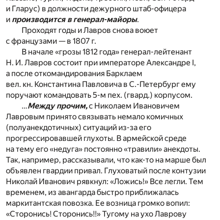
и Гларус) в должности дежурного штаб-офицера
и
производится в генерал-майоры
.
Проходят годы и Лавров снова воюет
с французами — в 1807 г.
В начале «грозы 1812 года» генерал-лейтенант
Н. И. Лавров состоит при императоре Александре I,
а после откомандирования Барклаем
вел. кн. Константина Павловича в С.-Петербург ему
поручают командовать 5-м пех. (гвард.) корпусом.
…
Между прочим,
с Николаем Ивановичем
Лавровым принято связывать немало комичных
(полуанекдотичных) ситуаций из-за его
прогрессировавшей глухоты. В армейской среде
на тему его «недуга» постоянно «травили» анекдоты.
Так, например, рассказывали, что как-то на марше был
объявлен гвардии привал. Глуховатый после контузии
Николай Иванович рявкнул: «Ложись!» Все легли. Тем
временем, из авангарда быстро приближалась
маркитантская повозка. Ее возница громко вопил:
«Сторонись! Сторонись!!» Тугому на ухо Лаврову