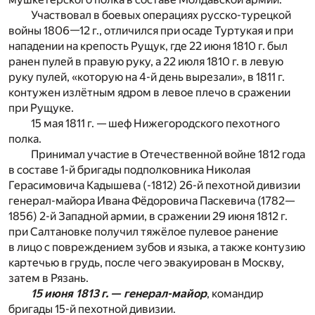
Участвовал в боевых операциях русско-турецкой
войны 1806—12 г., отличился при осаде Туртукая и при
нападении на крепость Рущук, где 22 июня 1810 г. был
ранен пулей в правую руку, а 22 июля 1810 г. в левую
руку пулей, «которую на 4-й день вырезали», в 1811 г.
контужен излётным ядром в левое плечо в сражении
при Рущуке.
15 мая 1811 г. — шеф Нижегородского пехотного
полка.
Принимал участие в Отечественной войне 1812 года
в составе 1-й бригады подполковника Николая
Герасимовича Кадышева (-1812) 26-й пехотной дивизии
генерал-майора Ивана Фёдоровича Паскевича (1782—
1856) 2-й Западной армии, в сражении 29 июня 1812 г.
при Салтановке получил тяжёлое пулевое ранение
в лицо с повреждением зубов и языка, а также контузию
картечью в грудь, после чего эвакуирован в Москву,
затем в Рязань.
15 июня 1813 г. — генерал-майор
, командир
бригады 15-й пехотной дивизии.