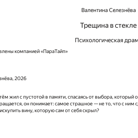
Валентина Селезнёва
Трещина в стекле
Психологическая дра
влены компанией «ПараТайп»
знёва, 2026
тём жил с пустотой в памяти, спасаясь от выбора, который 
ащается, он понимает: самое страшное — не то, что с ним сд
искупить вину, которую сам от себя скрыл?