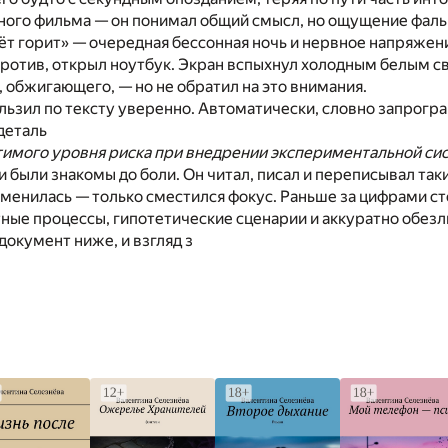
ого фильма — он понимал общий смысл, но ощущение фальши
чёт горит» — очередная бессонная ночь и нервное напряжен
ротив, открыл ноутбук. Экран вспыхнул холодным белым све
 обжигающего, — но не обратил на это внимания.
ользил по тексту уверенно. Автоматически, словно запрог
деталь
тимого уровня риска при внедрении экспериментальной с
были знакомы до боли. Он читал, писал и переписывал таки
зменилась — только сместился фокус. Раньше за цифрами с
ные процессы, гипотетические сценарии и аккуратно обезл
документ ниже, и взгляд з