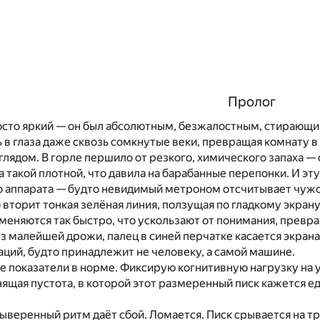
Пролог
осто яркий — он был абсолютным, безжалостным, стирающим
 в глаза даже сквозь сомкнутые веки, превращая комнату в 
глядом. В горле першило от резкого, химического запаха — 
а такой плотной, что давила на барабанные перепонки. И эт
 аппарата — будто невидимый метроном отсчитывает чужое 
вторит тонкая зелёная линия, ползущая по гладкому экрану
 меняются так быстро, что ускользают от понимания, превр
з малейшей дрожи, палец в синей перчатке касается экрана
ций, будто принадлежит не человеку, а самой машине.
 показатели в норме. Фиксирую когнитивную нагрузку на 
нящая пустота, в которой этот размеренный писк кажется 
выверенный ритм даёт сбой. Ломается. Писк срывается на т