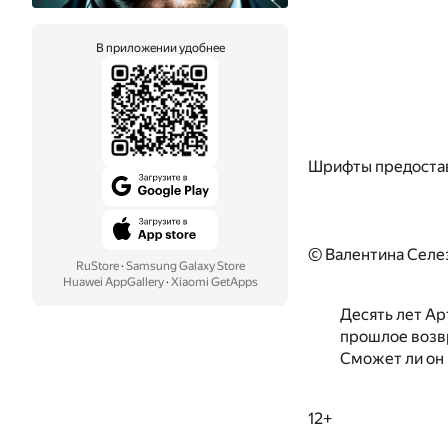
В приложении удобнее
Шрифты предоста
© Валентина Селе
RuStore
·
Samsung Galaxy Store
Huawei AppGallery
·
Xiaomi GetApps
Десять лет Ар
прошлое возвр
Сможет ли он 
12+