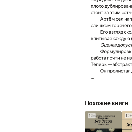
плохо дублированн
стоит за этим «от
Артём сел нап
слишком горячего,
Его взгляд ск
впитывая каждую 
Оценка допус
Формулировки 
работа почти не и
Теперь — абстракт
Он пролистал 
...
Похожие книги