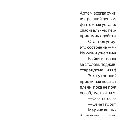
Артём всегда счит
вчерашний день мо
фантомная усталос
спасительную пере
привычных действи
Стоя под упру
это состояние — ч
Из кухни уже тяну
Выйдя из ванн
за столом, поджав
старая домашняя ф
Этот утренний
привычная поза, э
плечи, пока не по
ослаб, пусть и на 
— Ого, ты сег
— Отчёт горит
Марина лишь к
Звук долетал до н