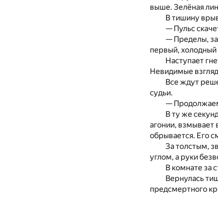
выше. Зелёная лин
В тишину врыв
— Пульс скаче
— Пределы, за
первый, холодный 
Наступает гне
Невидимые взгляды
Все ждут реше
судьи.
— Продолжае
В ту же секун
агонии, взмывает
обрывается. Его с
За толстым, з
углом, а руки без
В комнате за 
Вернулась тиш
предсмертного кр