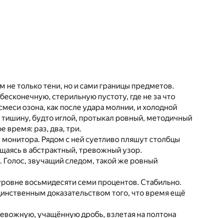
 не только тени, но и сами границы предметов.
бесконечную, стерильную пустоту, где не за что
смеси озона, как после удара молнии, и холодной
у тишину, будто иглой, протыкал ровный, методичный
время: раз, два, три.
 монитора. Рядом с ней суетливо пляшут столбцы
ащаясь в абстрактный, тревожный узор.
. Голос, звучащий следом, такой же ровный
уровне восьмидесяти семи процентов. Стабильно.
единственным доказательством того, что время ещё
ревожную, учащённую дробь, взлетая на полтона