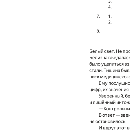
Белый свет. Не пр
Белизна въедалась
было уцепиться вз
стали. Тишина был
писк медицинского
Ему послушно 
цифр, их значения
Уверенный, бе
и лишённый интона
— Контрольные
В ответ — зве
не остановилось.
И вдруг этот 