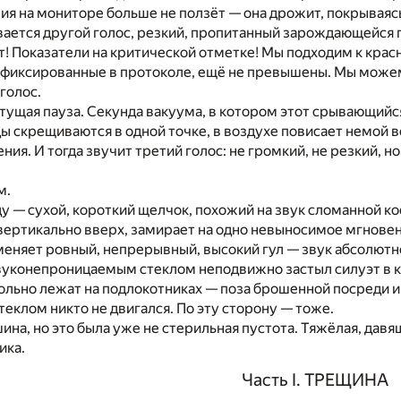
ия на мониторе больше не ползёт — она дрожит, покрывая
ается другой голос, резкий, пропитанный зарождающейся 
т! Показатели на критической отметке! Мы подходим к крас
фиксированные в протоколе, ещё не превышены. Мы можем 
голос.
тущая пауза. Секунда вакуума, в котором этот срывающийся
 скрещиваются в одной точке, в воздухе повисает немой в
ния. И тогда звучит третий голос: не громкий, не резкий, 
м.
ду — сухой, короткий щелчок, похожий на звук сломанной ко
 вертикально вверх, замирает на одно невыносимое мгнове
меняет ровный, непрерывный, высокий гул — звук абсолютн
вуконепроницаемым стеклом неподвижно застыл силуэт в к
вольно лежат на подлокотниках — поза брошенной посреди и
стеклом никто не двигался. По эту сторону — тоже.
ина, но это была уже не стерильная пустота. Тяжёлая, давя
ика.
Часть I. ТРЕЩИНА