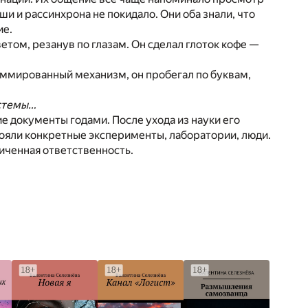
 и рассинхрона не покидало. Они оба знали, что
ие.
том, резанув по глазам. Он сделал глоток кофе —
раммированный механизм, он пробегал по буквам,
истемы…
е документы годами. После ухода из науки его
тояли конкретные эксперименты, лаборатории, люди.
иченная ответственность.