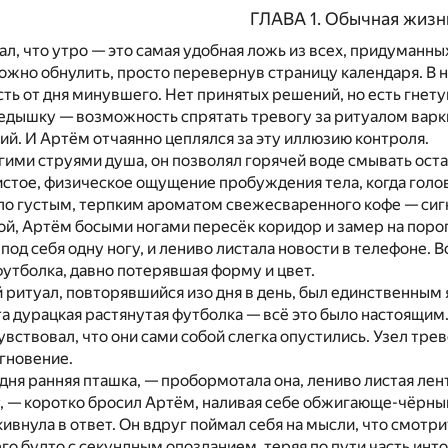
ГЛАВА 1. Обычная жизн
ал, что утро — это самая удобная ложь из всех, придуманны
жно обнулить, просто перевернув страницу календаря. В н
ть от дня минувшего. Нет принятых решений, но есть гнет
дышку — возможность спрятать тревогу за ритуалом варки
й. И Артём отчаянно цеплялся за эту иллюзию контроля.
гими струями душа, он позволял горячей воде смывать оста
истое, физическое ощущение пробуждения тела, когда голов
ло густым, терпким ароматом свежесваренного кофе — сигн
ой, Артём босыми ногами пересёк коридор и замер на порог
 под себя одну ногу, и лениво листала новости в телефоне. 
утболка, давно потерявшая форму и цвет.
 ритуал, повторявшийся изо дня в день, был единственным
та дурацкая растянутая футболка — всё это было настоящим
чувствовал, что они сами собой слегка опустились. Узел тр
мгновение.
одня ранняя пташка, — пробормотала она, лениво листая лен
, — коротко бросил Артём, наливая себе обжигающе-чёрны
ивнула в ответ. Он вдруг поймал себя на мысли, что смотрит
его будто с секундным опозданием, теряя по пути часть ин