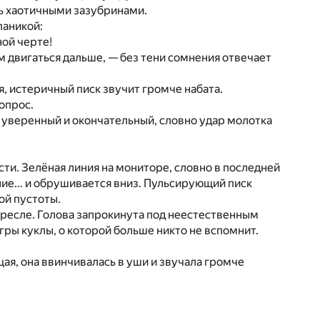
сь хаотичными зазубринами.
паникой:
ной черте!
двигаться дальше, — без тени сомнения отвечает
, истеричный писк звучит громче набата.
опрос.
но уверенный и окончательный, словно удар молотка
сти. Зелёная линия на мониторе, словно в последней
ние… и обрушивается вниз. Пульсирующий писк
ой пустоты.
ресле. Голова запрокинута под неестественным
гры куклы, о которой больше никто не вспомнит.
щая, она ввинчивалась в уши и звучала громче