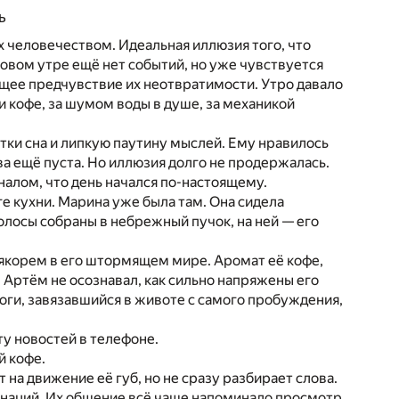
ь
х человечеством. Идеальная иллюзия того, что
овом утре ещё нет событий, но уже чувствуется
ущее предчувствие их неотвратимости. Утро давало
 кофе, за шумом воды в душе, за механикой
тки сна и липкую паутину мыслей. Ему нравилось
а ещё пуста. Но иллюзия долго не продержалась.
алом, что день начался по-настоящему.
е кухни. Марина уже была там. Она сидела
Волосы собраны в небрежный пучок, на ней — его
 якорем в его штормящем мире. Аромат её кофе,
. Артём не осознавал, как сильно напряжены его
евоги, завязавшийся в животе с самого пробуждения,
ту новостей в телефоне.
й кофе.
 на движение её губ, но не сразу разбирает слова.
тонаций. Их общение всё чаще напоминало просмотр