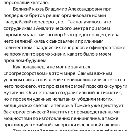
персоналий хватало.
Великий князь Владимир Александрович при
поддержке бритов решил организовать новый
гвардейский переворот, но… Так получилось, что
сотрудниками Аналитического центра при моем
скромном участии заговор был предотвращен, из-за
чего великий князь с сыновьями и приличным
количеством гвардейских генералов и офицеров также
не прожили то время жизни, как это было в моем
прошлом-будущем.
Как попаданец, я не мог не заняться
«прогрессорством» в этом мире. Самым важным
успехом считаю появление пенициллина или чего-то на
него похожего, что произвели с моей подсказки супруги
Бутягины. Они не только создали сильный антибиотик,
но и провели удачные испытания, убедили многих
медицинских светил, и теперь в Томске уже действует
бактериологический институт с производственными
мощностями по изготовлению пенициллина, а также
противодифтерийной сыворотки и оспенной вакцины.