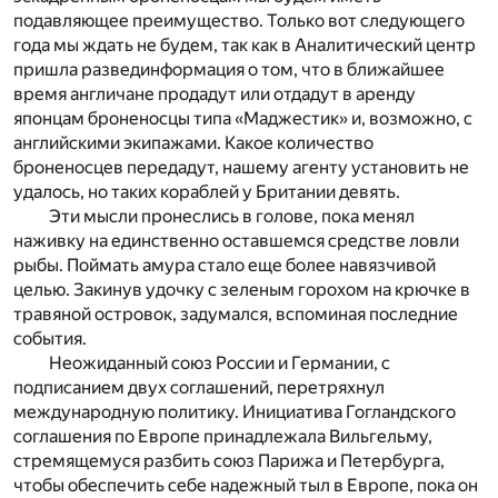
подавляющее преимущество. Только вот следующего
года мы ждать не будем, так как в Аналитический центр
пришла развединформация о том, что в ближайшее
время англичане продадут или отдадут в аренду
японцам броненосцы типа «Маджестик» и, возможно, с
английскими экипажами. Какое количество
броненосцев передадут, нашему агенту установить не
удалось, но таких кораблей у Британии девять.
Эти мысли пронеслись в голове, пока менял
наживку на единственно оставшемся средстве ловли
рыбы. Поймать амура стало еще более навязчивой
целью. Закинув удочку с зеленым горохом на крючке в
травяной островок, задумался, вспоминая последние
события.
Неожиданный союз России и Германии, с
подписанием двух соглашений, перетряхнул
международную политику. Инициатива Гогландского
соглашения по Европе принадлежала Вильгельму,
стремящемуся разбить союз Парижа и Петербурга,
чтобы обеспечить себе надежный тыл в Европе, пока он