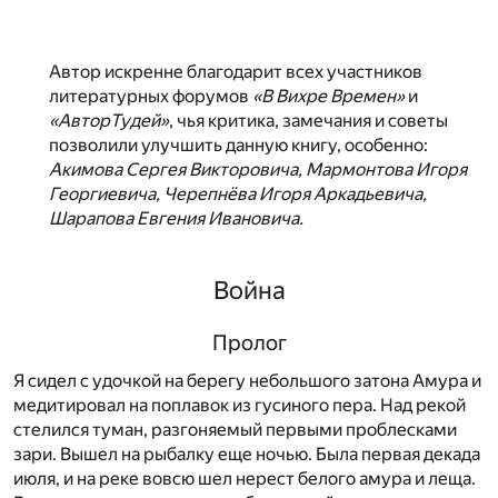
Автор искренне благодарит всех участников
литературных форумов
«В Вихре Времен»
и
«АвторТудей»
, чья критика, замечания и советы
позволили улучшить данную книгу, особенно:
Акимова Сергея Викторовича, Мармонтова Игоря
Георгиевича, Черепнёва Игоря Аркадьевича,
Шарапова Евгения Ивановича.
Война
Пролог
Я сидел с удочкой на берегу небольшого затона Амура и
медитировал на поплавок из гусиного пера. Над рекой
стелился туман, разгоняемый первыми проблесками
зари. Вышел на рыбалку еще ночью. Была первая декада
июля, и на реке вовсю шел нерест белого амура и леща.