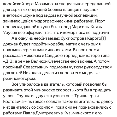
корейский порт Мозампо на специально переделанной
для скрытых операций боевых пловцов парусно-
винтовой шхуне под видом научной экспедиции,
занимающейся гидрографическими работами. Порт
прописки данной шхуны был город Марсель. Князь
Урусов все оформил так, что и комар носа не подточит.
А в одну из необитаемых бухт острова Карого
[1]
должен будет подойти корабль-матка с четырьмя
новыми секретными миноносками. В свое время
рассказал Николаю и Сандро о торпедном катере типа
«Д-3» времен Великой Отечественной войны. А потом
покойный Севастьяныч под моим чутким руководством
для детей Николая сделал из дерева его модель с
резиномотором.
Все упиралось в двигатель, который позволял бы
развивать этой миноноске скорость хотя бы в тридцать
узлов. Группа из двух энтузиастов – Тринклера и
Костовича – пыталась создать такой двигатель, но дело у
них двигалось со скрипом, пока они не познакомились с
работами Павла Дмитриевича Кузьминского и его