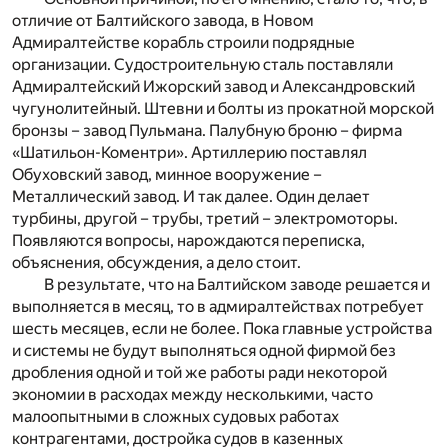
отличие от Балтийского завода, в Новом
Адмиралтействе корабль строили подрядные
организации. Судостроительную сталь поставляли
Адмиралтейский Ижорский завод и Александровский
чугунолитейный. Штевни и болты из прокатной морской
бронзы – завод Пульмана. Палубную броню – фирма
«Шатильон-Коментри». Артиллерию поставлял
Обуховский завод, минное вооружение –
Металлический завод. И так далее. Один делает
турбины, другой – трубы, третий – электромоторы.
Появляются вопросы, нарождаются переписка,
объяснения, обсуждения, а дело стоит.
В результате, что на Балтийском заводе решается и
выполняется в месяц, то в адмиралтействах потребует
шесть месяцев, если не более. Пока главные устройства
и системы не будут выполняться одной фирмой без
дробления одной и той же работы ради некоторой
экономии в расходах между несколькими, часто
малоопытными в сложных судовых работах
контрагентами, достройка судов в казенных