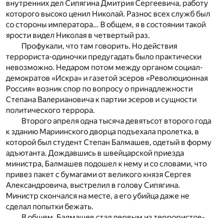
внутренних дел Сипягина Дмитрия Сергеевича, работу
которого высоко ценил Николай. Разнос всех служб был
со стороны императора… В общем, я в состоянии такой
ярости видел Николая в четвертый раз.
Профукали, что там говорить. Но действия
террориста-одиночки предугадать было практически
невозможно. Недаром потом между органом социал-
демократов «Искра» и газетой эсеров «Революционная
Россия» возник спор по вопросу о принадлежности
Степана Валериановича к партии эсеров и сущности
политического террора.
Второго апреля одна тысяча девятьсот второго года
к зданию Мариинского дворца подъехала пролетка, в
которой был студент Степан Балмашев, одетый в форму
адъютанта. Дождавшись в швейцарской приезда
министра, Балмашев подошел к нему и со словами, что
привез пакет с бумагами от великого князя Сергея
Александровича, выстрелил в голову Сипягина.
Министр скончался на месте, а его убийца даже не
сделал попытки бежать.
В общем, Балмашев стал первым из террористов-