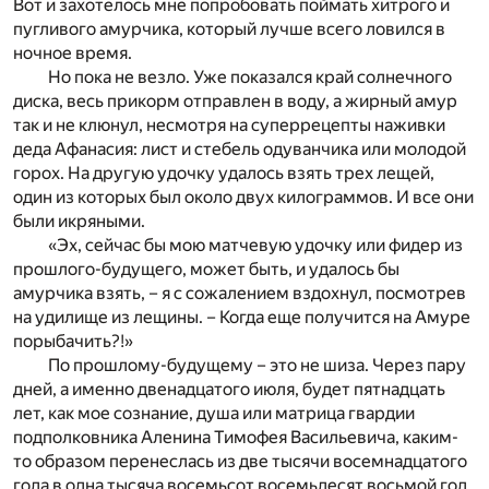
Вот и захотелось мне попробовать поймать хитрого и
пугливого амурчика, который лучше всего ловился в
ночное время.
Но пока не везло. Уже показался край солнечного
диска, весь прикорм отправлен в воду, а жирный амур
так и не клюнул, несмотря на суперрецепты наживки
деда Афанасия: лист и стебель одуванчика или молодой
горох. На другую удочку удалось взять трех лещей,
один из которых был около двух килограммов. И все они
были икряными.
«Эх, сейчас бы мою матчевую удочку или фидер из
прошлого-будущего, может быть, и удалось бы
амурчика взять, – я с сожалением вздохнул, посмотрев
на удилище из лещины. – Когда еще получится на Амуре
порыбачить?!»
По прошлому-будущему – это не шиза. Через пару
дней, а именно двенадцатого июля, будет пятнадцать
лет, как мое сознание, душа или матрица гвардии
подполковника Аленина Тимофея Васильевича, каким-
то образом перенеслась из две тысячи восемнадцатого
года в одна тысяча восемьсот восемьдесят восьмой год,