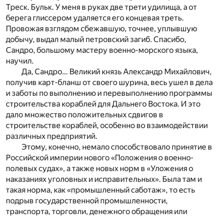
Треск. Бульк. У меня в руках две трети удилища, а от
берега глиссером удаляется его концевая треть.
Провожая взглядом сбежавшую, точнее, уплывшую
добычу, выдал малый петровский загиб. Спасибо,
Сандро, большому мастеру военно-морского языка,
научил.
Да, Сандро… Великий князь Александр Михайлович,
получив карт-бланш от своего шурина, весь ушел в дела
и заботы по выполнению и перевыполнению программы
строительства кораблей для Дальнего Востока. И это
дало множество положительных сдвигов в
строительстве кораблей, особенно во взаимодействии
различных предприятий.
Этому, конечно, немало способствовало принятие в
Российской империи нового «Положения о военно-
полевых судах», а также новых норм в «Уложения о
наказаниях уголовных и исправительных». Была там и
такая норма, как «промышленный саботаж», то есть
подрыв государственной промышленности,
транспорта, торговли, денежного обращения или