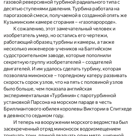
газовой реверсивной турбиной радиального типа с
десятью ступенями давления. Турбина работала на
парогазовой смеси, получаемой в созданной опять же
Кузьминским камере сгорания – «газопаророде».
К сожалению, этот замечательный человек и
изобретатель умер, но остались его чертежи,
работающий образец турбины и камеры, а также
несколько инженеров-учеников на Балтийском
судостроительном заводе, которые пополнили
секретную группу изобретателей – создателей
двигателей. И им удалось сделать турбину, которая
позволяла миноноске – торпедному катеру развивать
скорость сорок узлов, что на пять с половиной узлов
было больше, чем показала английская
экспериментальная «Турбиния» с паротурбинной
установкой Парсона на морском параде в честь
Бриллиантового юбилея королевы Виктории в Спитхеде
в девяносто седьмом году.
И теперь на вооружении морского ведомства был
засекреченный отряд миноносок водоизмещением
тридцать тонн, длиной двадцать один метр, шириной