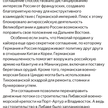
соглашение способствовало дистанцированию
интересов России от французских, создавало
благоприятную почву для конструктивного
взаимодействия с Германской империей. Плюс к этому
блокировало антироссийскую деятельность
Великобритании и давало России возможность
поправить свое положение на Дальнем Востоке.
Особенно если знать, что Николай продавил у
кайзера еще одно секретное соглашение, по которому
Германия и Россия поддерживают политику друг друга
в отношении Китая и Кореи. Германская
промышленность помогает вооружать российскую
армию на Квантуне и в Маньчжурии, включая и поставку
береговых орудий. Кроме того, германская военно-
морская база в Циндао могла быть использована
Тихоокеанской эскадрой для ремонта, стоянки и
бункеровки углем.
Эти соглашения позволили перенаправить
денежные потоки со строительства Либавской военно-
морской крепости на Порт-Артур и Владивосток. А ведь
на строительство в Либаве было запланировано