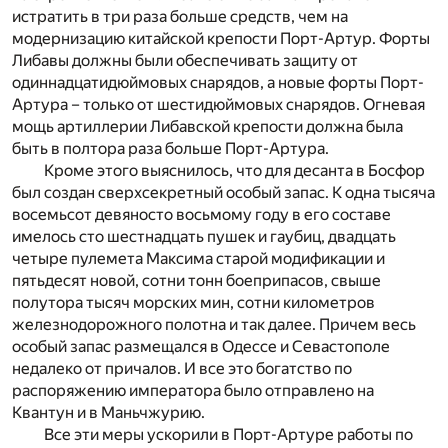
истратить в три раза больше средств, чем на
модернизацию китайской крепости Порт-Артур. Форты
Либавы должны были обеспечивать защиту от
одиннадцатидюймовых снарядов, а новые форты Порт-
Артура – только от шестидюймовых снарядов. Огневая
мощь артиллерии Либавской крепости должна была
быть в полтора раза больше Порт-Артура.
Кроме этого выяснилось, что для десанта в Босфор
был создан сверхсекретный особый запас. К одна тысяча
восемьсот девяносто восьмому году в его составе
имелось сто шестнадцать пушек и гаубиц, двадцать
четыре пулемета Максима старой модификации и
пятьдесят новой, сотни тонн боеприпасов, свыше
полутора тысяч морских мин, сотни километров
железнодорожного полотна и так далее. Причем весь
особый запас размещался в Одессе и Севастополе
недалеко от причалов. И все это богатство по
распоряжению императора было отправлено на
Квантун и в Маньчжурию.
Все эти меры ускорили в Порт-Артуре работы по