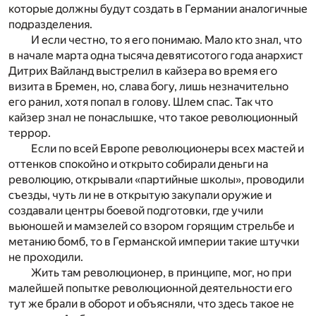
которые должны будут создать в Германии аналогичные
подразделения.
И если честно, то я его понимаю. Мало кто знал, что
в начале марта одна тысяча девятисотого года анархист
Дитрих Вайланд выстрелил в кайзера во время его
визита в Бремен, но, слава богу, лишь незначительно
его ранил, хотя попал в голову. Шлем спас. Так что
кайзер знал не понаслышке, что такое революционный
террор.
Если по всей Европе революционеры всех мастей и
оттенков спокойно и открыто собирали деньги на
революцию, открывали «партийные школы», проводили
съезды, чуть ли не в открытую закупали оружие и
создавали центры боевой подготовки, где учили
вьюношей и мамзелей со взором горящим стрельбе и
метанию бомб, то в Германской империи такие штучки
не проходили.
Жить там революционер, в принципе, мог, но при
малейшей попытке революционной деятельности его
тут же брали в оборот и объясняли, что здесь такое не