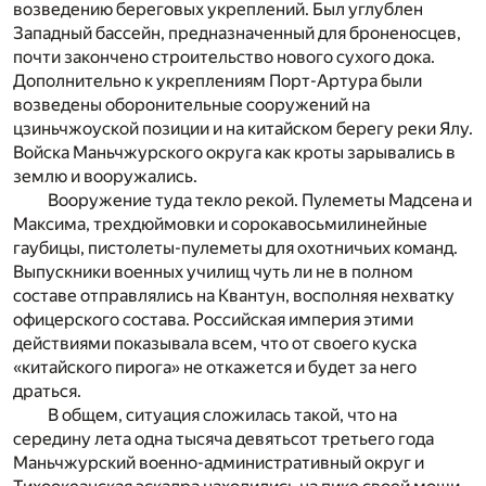
возведению береговых укреплений. Был углублен
Западный бассейн, предназначенный для броненосцев,
почти закончено строительство нового сухого дока.
Дополнительно к укреплениям Порт-Артура были
возведены оборонительные сооружений на
цзиньчжоуской позиции и на китайском берегу реки Ялу.
Войска Маньчжурского округа как кроты зарывались в
землю и вооружались.
Вооружение туда текло рекой. Пулеметы Мадсена и
Максима, трехдюймовки и сорокавосьмилинейные
гаубицы, пистолеты-пулеметы для охотничьих команд.
Выпускники военных училищ чуть ли не в полном
составе отправлялись на Квантун, восполняя нехватку
офицерского состава. Российская империя этими
действиями показывала всем, что от своего куска
«китайского пирога» не откажется и будет за него
драться.
В общем, ситуация сложилась такой, что на
середину лета одна тысяча девятьсот третьего года
Маньчжурский военно-административный округ и