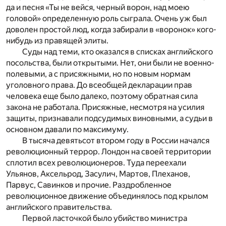
да и песня «Ты не вейся, черный ворон, над моею
головой» определенную роль сыграла. Очень уж был
доволен простой люд, когда забирали в «воронок» кого-
нибудь из правящей элиты.
Суды над теми, кто оказался в списках английского
посольства, были открытыми. Нет, они были не военно-
полевыми, а с присяжными, но по новым нормам
уголовного права. До всеобщей декларации прав
человека еще было далеко, поэтому обратная сила
закона не работала. Присяжные, несмотря на усилия
защиты, признавали подсудимых виновными, а судьи в
основном давали по максимуму.
В тысяча девятьсот втором году в России начался
революционный террор. Лондон на своей территории
сплотил всех революционеров. Туда переехали
Ульянов, Аксельрод, Засулич, Мартов, Плеханов,
Парвус, Савинков и прочие. Раздробленное
революционное движение объединялось под крылом
английского правительства.
Первой ласточкой было убийство министра