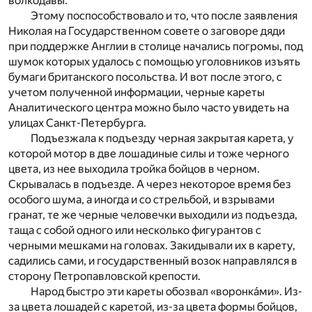
волкодавы.
Этому поспособствовало и то, что после заявления
Николая на Государственном совете о заговоре дяди
при поддержке Англии в столице начались погромы, под
шумок которых удалось с помощью уголовников изъять
бумаги британского посольства. И вот после этого, с
учетом полученной информации, черные кареты
Аналитического центра можно было часто увидеть на
улицах Санкт-Петербурга.
Подъезжала к подъезду черная закрытая карета, у
которой мотор в две лошадиные силы и тоже черного
цвета, из нее выходила тройка бойцов в черном.
Скрывалась в подъезде. А через некоторое время без
особого шума, а иногда и со стрельбой, и взрывами
гранат, те же черные человечки выходили из подъезда,
таща с собой одного или несколько фигурантов с
черными мешками на головах. Закидывали их в карету,
садились сами, и государственный возок направлялся в
сторону Петропавловской крепости.
Народ быстро эти кареты обозвал «воронка́ми». Из-
за цвета лошадей с каретой, из-за цвета формы бойцов,