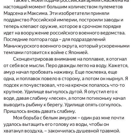
Также с моей подачи российская армия снабжена на
настоящий момент большим количеством пулеметов
Мадсена и Максима. Эти изобретатели приняли
подданство Российской империи, построили заводы и
теперь клепают оружие, которое в срочном порядке
идет на вооружение российского военного ведомства.
Последние полтора года – для подразделений
Маньчжурского военного округа, который ускоренными
темпами готовится к войне с Японией.
Сконцентрировав внимание на поплавке, я отогнал
от себя все мысли. Перо дважды легло на воду. Кажется,
амур начал пробовать наживку. Еще поклевка, еще
одна, и поплавок повело в сторону, а потом он нырнул. Я
подсек и почувствовал, что на крючок попалось что-то
крупное. Удилище выгнулось дугой. Я опустил его к
воде, давая слабину «леске», а потом потихоньку начал
выводить рыбину к берегу. Удилище опять согнулось.
Пришлось вновь давать слабину.
Моя борьба с белым амуром – один раз мне почти
удалось вытащить его голову из воды, чтобы он
хватанул воздуха, – закончилась душевной травмой.