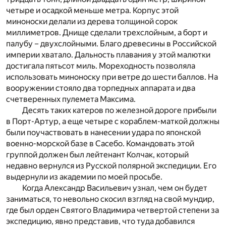
четыре и осадкой меньше метра. Корпус этой
миноноски делали из дерева толщиной сорок
миллиметров. Днище сделали трехслойным, а борт и
палубу – двухслойными. Благо древесины в Российской
империи хватало. Дальность плавания у этой малютки
достигала пятьсот миль. Мореходность позволяла
использовать миноноску при ветре до шести баллов. На
вооружении стояло два торпедных аппарата и два
счетверенных пулемета Максима.
Десять таких катеров по железной дороге прибыли
в Порт-Артур, а еще четыре с кораблем-маткой должны
были поучаствовать в нанесении удара по японской
военно-морской базе в Сасебо. Командовать этой
группой должен был лейтенант Колчак, который
недавно вернулся из Русской полярной экспедиции. Его
выдернули из академии по моей просьбе.
Когда Александр Васильевич узнал, чем он будет
заниматься, то невольно скосил взгляд на свой мундир,
где был орден Святого Владимира четвертой степени за
экспедицию, явно представив, что туда добавился