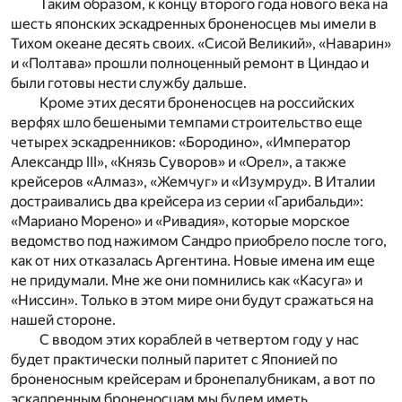
Таким образом, к концу второго года нового века на
шесть японских эскадренных броненосцев мы имели в
Тихом океане десять своих. «Сисой Великий», «Наварин»
и «Полтава» прошли полноценный ремонт в Циндао и
были готовы нести службу дальше.
Кроме этих десяти броненосцев на российских
верфях шло бешеными темпами строительство еще
четырех эскадренников: «Бородино», «Император
Александр III», «Князь Суворов» и «Орел», а также
крейсеров «Алмаз», «Жемчуг» и «Изумруд». В Италии
достраивались два крейсера из серии «Гарибальди»:
«Мариано Морено» и «Ривадия», которые морское
ведомство под нажимом Сандро приобрело после того,
как от них отказалась Аргентина. Новые имена им еще
не придумали. Мне же они помнились как «Касуга» и
«Ниссин». Только в этом мире они будут сражаться на
нашей стороне.
С вводом этих кораблей в четвертом году у нас
будет практически полный паритет с Японией по
броненосным крейсерам и бронепалубникам, а вот по
эскадренным броненосцам мы будем иметь