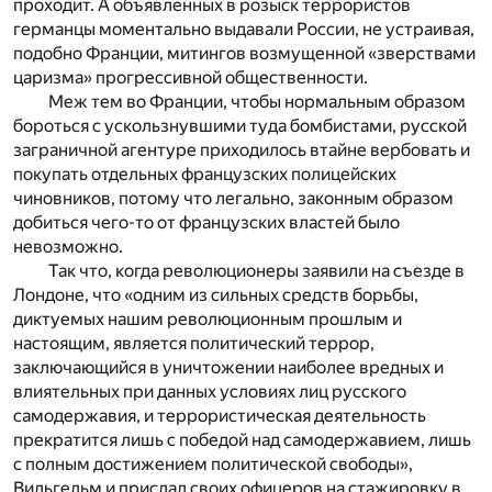
проходит. А объявленных в розыск террористов
германцы моментально выдавали России, не устраивая,
подобно Франции, митингов возмущенной «зверствами
царизма» прогрессивной общественности.
Меж тем во Франции, чтобы нормальным образом
бороться с ускользнувшими туда бомбистами, русской
заграничной агентуре приходилось втайне вербовать и
покупать отдельных французских полицейских
чиновников, потому что легально, законным образом
добиться чего-то от французских властей было
невозможно.
Так что, когда революционеры заявили на съезде в
Лондоне, что «одним из сильных средств борьбы,
диктуемых нашим революционным прошлым и
настоящим, является политический террор,
заключающийся в уничтожении наиболее вредных и
влиятельных при данных условиях лиц русского
самодержавия, и террористическая деятельность
прекратится лишь с победой над самодержавием, лишь
с полным достижением политической свободы»,
Вильгельм и прислал своих офицеров на стажировку в