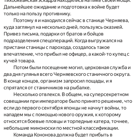
Тихоокеанская эскадра находились на пике своей мощи.
Дальнейшее ожидание и подготовка к войне будет
только на пользу противнику.
Поэтому я и находился сейчас в станице Черняева,
куда заглянул на несколько дней, пользуясь оказией.
Привез письма, подарки от братов и бойцов
подразделения спецопераций. Когда выгружался на
пристани станицы с парохода, создалось такое
впечатление, что прибыл не офицер, а какой-то купец с
кучей товара.
Потом были посещение могил, церковная служба и
два дня гулянья всего Черняевского станичного округа.
В конце концов, организм запросил пощады, и я
спрятался от станичников на рыбалке.
Несколько отвлекся. В общем, на суперсекретном
совещании при императоре было принято решение, что
если до первого сентября японцы не начнут войны, то
нападем мы с помощью нового оружия, к которому
относятся боевые пловцы и торпедные катера, точнее,
небольшие миноноски по местной классификации.
Команда Кононова должна будет прибыть в