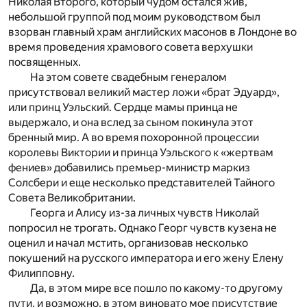
Николая Второго, который чудом остался жив,
небольшой группой под моим руководством был
взорван главный храм английских масонов в Лондоне во
время проведения храмового совета верхушки
посвященных.
На этом совете свадебным генералом
присутствовал великий мастер ложи «брат Эдуард»,
или принц Уэльский. Сердце мамы принца не
выдержало, и она вслед за сыном покинула этот
бренный мир. А во время похоронной процессии
королевы Виктории и принца Уэльского к «жертвам
фениев» добавились премьер-министр маркиз
Солсбери и еще несколько представителей Тайного
Совета Великобритании.
Георга и Алису из-за личных чувств Николай
попросил не трогать. Однако Георг чувств кузена не
оценил и начал мстить, организовав несколько
покушений на русского императора и его жену Елену
Филипповну.
Да, в этом мире все пошло по какому-то другому
пути, и возможно, в этом виновато мое присутствие