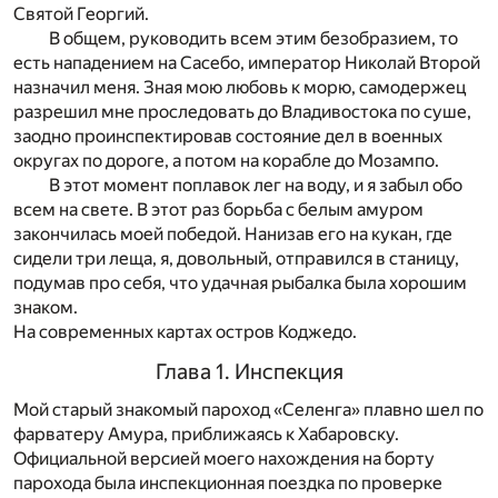
Святой Георгий.
В общем, руководить всем этим безобразием, то
есть нападением на Сасебо, император Николай Второй
назначил меня. Зная мою любовь к морю, самодержец
разрешил мне проследовать до Владивостока по суше,
заодно проинспектировав состояние дел в военных
округах по дороге, а потом на корабле до Мозампо.
В этот момент поплавок лег на воду, и я забыл обо
всем на свете. В этот раз борьба с белым амуром
закончилась моей победой. Нанизав его на кукан, где
сидели три леща, я, довольный, отправился в станицу,
подумав про себя, что удачная рыбалка была хорошим
знаком.
На современных картах остров Коджедо.
Глава 1. Инспекция
Мой старый знакомый пароход «Селенга» плавно шел по
фарватеру Амура, приближаясь к Хабаровску.
Официальной версией моего нахождения на борту
парохода была инспекционная поездка по проверке