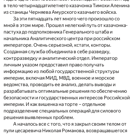
в тело четырнадцатилетнего казачонка Тимохи Аленина
из станицы Черняева Амурского казачьего войска.
За эти пятнадцать лет много чего произошло со
мной в этом мире. Прошел нелегкий путь от казачонка-
пастуха до подполковника Генерального штаба и
начальника Аналитического центра при российском
императоре. Очень серьезной, кстати, конторы.
Созданная служба объединила в себе разведку,
контрразведку и аналитический отдел. Император
личным указом предоставил право получать
информацию из любой государственной структуры
империи, включая МИД, МВД, военное и морское
ведомства, проводить ее анализ, делать выводы и
разрабатывать оптимальные решения по обеспечению
безопасности и государственных интересов Российской
империи. И как вишенка на торте – отдельное
подразделение специальных операций для силового
решения выявленных проблем.
А началось все с того, что я закрыл своим телом от
пули цесаревича Николая Романова, возвращавшегося