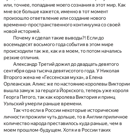
или, точнее, попадание моего сознания в этот мир. Как
мне все больше кажется, именно в тот момент
произошло ответвление или создание нового
временно-пространственного континуума со своей
новой историей.
Почему я сделал такие выводы?! Если до
восемьдесят восьмого года события в этом мире
происходили так же, как и в моем, то потом начались
резкие отличия.
Александр Третий дожил до двадцать девятого
сентября одна тысяча девятисотого года. У Николая
Второго жена не «Гессенская муха», а Елена
Орлеанская. Аликс же по настоянию королевы Виктории
вышла замуж за герцога Йоркского, теперь уже короля
Георга Пятого, так как королева Виктория и принц
Уэльский умерли раньше времени.
Так что если в России некоторые исторические
личности прожили чуть дольше, то в Англии приличное
количество народа преставилось куда раньше, чем в
моем прошлом-будущем. Хотя и в России таких