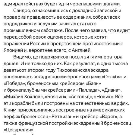
адмиралтействах будет идти черепашьими шагами.
Сандро, ознакомившись с докладной запиской и
проверив правдивость ее содержания, собрал всех
подрядчиков и вслух им зачитал статью о
промышленном саботаже. После чего заявил, что видит
перед собой революционеров, которые хотят
поражения России в предстоящем противостоянии с
Японией и, вероятнее всего, с Англией.
Видимо, до подрядчиков посыл зятя императора
дошел. И не только до них. Как результат, в одна тысяча
девятьсот втором году Тихоокеанская эскадра
пополнилась эскадренными броненосцами «Ослябя» и
«Победа», броненосным крейсером «Баян»
и бронепалубными крейсерами «Паллада», «Диана»,
«Михаил Хохлов», «Боярин», «Аскольд», «Новик». Все
эти корабли были построены на отечественных верфях.
К ним присоединились построенные на американских
верфях броненосец «Ретвизан» и крейсер «Варяг», а
также французской постройки эскадренный броненосец
«Цесаревич».