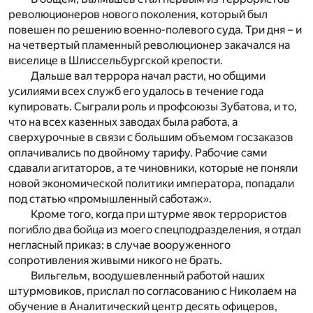
революционеров нового поколения, который был
повешен по решению военно-полевого суда. Три дня – и
на четвертый пламенный революционер закачался на
виселице в Шлиссельбургской крепости.
Дальше вал террора начал расти, но общими
усилиями всех служб его удалось в течение года
купировать. Сыграли роль и профсоюзы Зубатова, и то,
что на всех казенных заводах была работа, а
сверхурочные в связи с большим объемом госзаказов
оплачивались по двойному тарифу. Рабочие сами
сдавали агитаторов, а те чиновники, которые не поняли
новой экономической политики императора, попадали
под статью «промышленный саботаж».
Кроме того, когда при штурме явок террористов
погибло два бойца из моего спецподразделения, я отдал
негласный приказ: в случае вооруженного
сопротивления живыми никого не брать.
Вильгельм, воодушевленный работой наших
штурмовиков, прислал по согласованию с Николаем на
обучение в Аналитический центр десять офицеров,