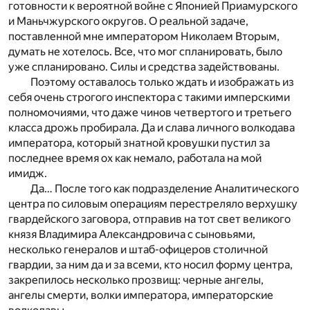
готовности к вероятной войне с Японией Приамурского
и Маньчжурского округов. О реальной задаче,
поставленной мне императором Николаем Вторым,
думать не хотелось. Все, что мог спланировать, было
уже спланировано. Силы и средства задействованы.
Поэтому оставалось только ждать и изображать из
себя очень строгого инспектора с такими имперскими
полномочиями, что даже чинов четвертого и третьего
класса дрожь пробирала. Да и слава личного волкодава
императора, который знатной кровушки пустил за
последнее время ох как немало, работала на мой
имидж.
Да… После того как подразделение Аналитического
центра по силовым операциям перестреляло верхушку
гвардейского заговора, отправив на тот свет великого
князя Владимира Александровича с сыновьями,
несколько генералов и штаб-офицеров столичной
гвардии, за ним да и за всеми, кто носил форму центра,
закрепилось несколько прозвищ: черные ангелы,
ангелы смерти, волки императора, императорские