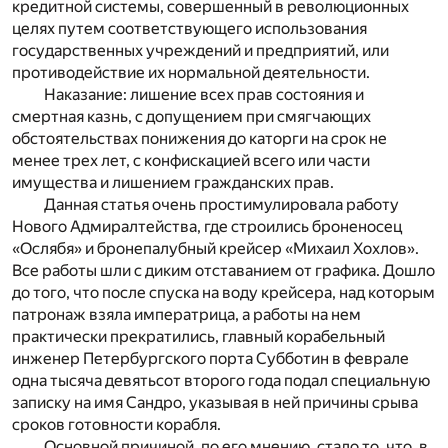
кредитной системы, совершенный в революционных
целях путем соответствующего использования
государственных учреждений и предприятий, или
противодействие их нормальной деятельности.
Наказание: лишение всех прав состояния и
смертная казнь, с допущением при смягчающих
обстоятельствах понижения до каторги на срок не
менее трех лет, с конфискацией всего или части
имущества и лишением гражданских прав.
Данная статья очень простимулировала работу
Нового Адмиралтейства, где строились броненосец
«Ослябя» и бронепалубный крейсер «Михаил Хохлов».
Все работы шли с диким отставанием от графика. Дошло
до того, что после спуска на воду крейсера, над которым
патронаж взяла императрица, а работы на нем
практически прекратились, главный корабельный
инженер Петербургского порта Субботин в феврале
одна тысяча девятьсот второго года подал специальную
записку на имя Сандро, указывая в ней причины срыва
сроков готовности корабля.
Основной причиной, по его мнению, стало то, что, в