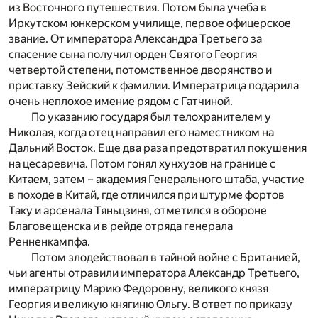
из Восточного путешествия. Потом была учеба в
Иркутском юнкерском училище, первое офицерское
звание. От императора Александра Третьего за
спасение сына получил орден Святого Георгия
четвертой степени, потомственное дворянство и
приставку Зейский к фамилии. Императрица подарила
очень неплохое имение рядом с Гатчиной.
По указанию государя был телохранителем у
Николая, когда отец направил его наместником на
Дальний Восток. Еще два раза предотвратил покушения
на цесаревича. Потом гонял хунхузов на границе с
Китаем, затем – академия Генерального штаба, участие
в походе в Китай, где отличился при штурме фортов
Таку и арсенала Тяньцзиня, отметился в обороне
Благовещенска и в рейде отряда генерала
Ренненкампфа.
Потом злодействовал в тайной войне с Британией,
чьи агенты отравили императора Александр Третьего,
императрицу Марию Федоровну, великого князя
Георгия и великую княгиню Ольгу. В ответ по приказу