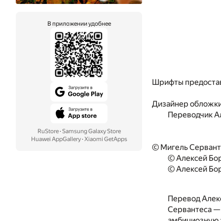
В приложении удобнее
Шрифты предоста
Дизайнер обложк
Переводчик
А
RuStore
·
Samsung Galaxy Store
Huawei AppGallery
·
Xiaomi GetApps
© Мигель Сервант
© Алексей Бор
© Алексей Бор
Перевод Алекс
Сервантеса — 
амбициозную з