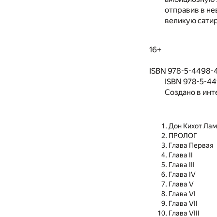
отправив в не
великую сатир
16+
ISBN 978-5-4498-47
ISBN 978-5-44
Создано в инт
Дон Кихот Лам
ПРОЛОГ
Глава Первая
Глава II
Глава III
Глава IV
Глава V
Глава VI
Глава VII
Глава VIII