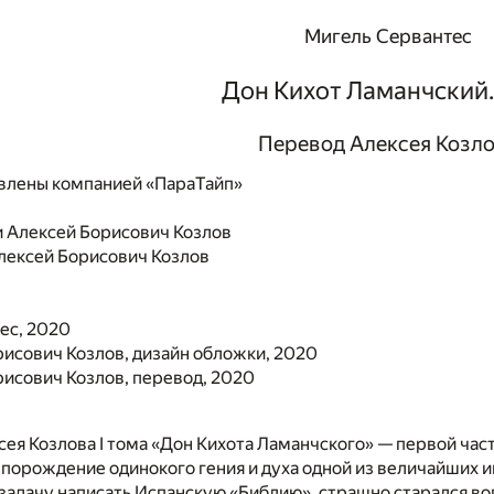
Мигель Сервантес
Дон Кихот Ламанчский. 
Перевод Алексея Козл
влены компанией «ПараТайп»
и
Алексей Борисович Козлов
лексей Борисович Козлов
ес, 2020
исович Козлов, дизайн обложки, 2020
исович Козлов, перевод, 2020
ея Козлова I тома «Дон Кихота Ламанчского» — первой час
порождение одинокого гения и духа одной из величайших 
адачу написать Испанскую «Библию», страшно старался во