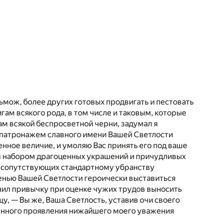
льмож, более других готовых продвигать и пестовать
ам всякого рода, в том числе и таковым, которые
м всякой беспросветной черни, задумал я
д патронажем славного имени Вашей Светлости
нное величие, и умоляю Вас принять его под ваше
м набором драгоценных украшений и причудливых
о сопутствующих стандартному убранству
енью Вашей Светлости героически выставиться
анил привычку при оценке чужих трудов выносить
у, — Вы же, Ваша Светлость, уставив очи своего
овенного проявления нижайшего моего уважения