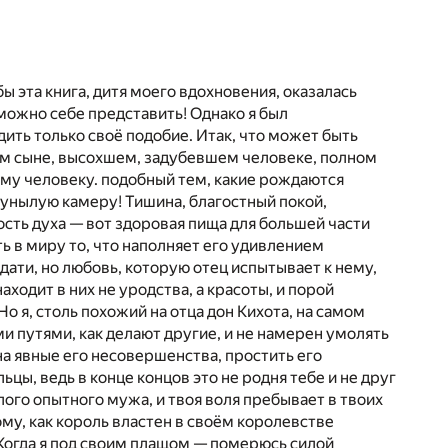
бы эта книга, дитя моего вдохновения, оказалась
 можно себе представить! Однако я был
дить только своё подобие. Итак, что может быть
ем сыне, высохшем, задубевшем человеке, полном
му человеку. подобный тем, какие рождаются
 унылую камеру! Тишина, благостный покой,
сть духа — вот здоровая пища для большей части
ь в миру то, что наполняет его удивлением
одати, но любовь, которую отец испытывает к нему,
аходит в них не уродства, а красоты, и порой
о я, столь похожий на отца дон Кихота, на самом
и путями, как делают другие, и не намерен умолять
 на явные его несовершенства, простить его
ьцы, ведь в конце концов это не родня тебе и не друг
елого опытного мужа, и твоя воля пребывает в твоих
ому, как король властен в своём королевстве
«Когда я под своим плащом — померюсь силой