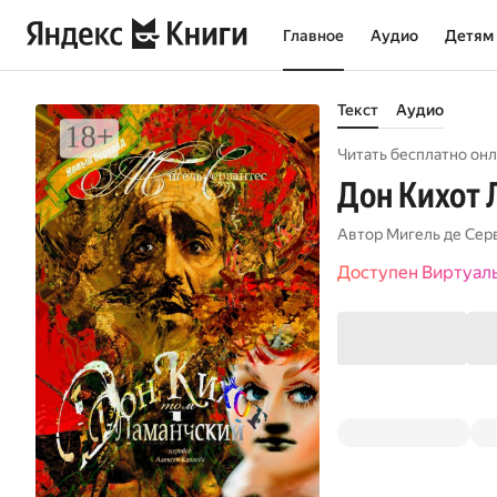
Главное
Аудио
Детям
Текст
Аудио
Читать бесплатно онл
Дон Кихот 
Автор
Мигель де Сер
Доступен Виртуал