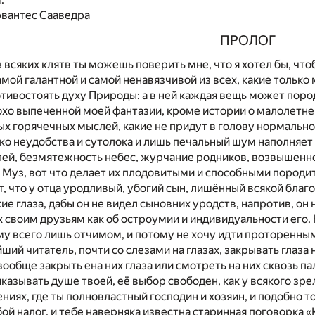
рвантес Сааведра
ПРОЛОГ
з всяких клятв ты можешь поверить мне, что я хотел бы, что
амой галантной и самой ненавязчивой из всех, какие только
отивостоять духу Природы: а в ней каждая вещь может поро
лохо выпеченной моей фантазии, кроме истории о малолетн
х горячечных мыслей, какие не придут в голову нормально
ько неудобства и сутолока и лишь печальный шум наполняет
ей, безмятежность небес, журчание родников, возвышенно
Муз, вот что делает их плодовитыми и способными породит
т, что у отца уродливый, убогий сын, лишённый всякой благ
е глаза, дабы он не видел сыновних уродств, напротив, он н
х своим друзьям как об остроумии и индивидуальности его. Н
у всего лишь отчимом, и потому не хочу идти проторенным
ший читатель, почти со слезами на глазах, закрывать глаза
обще закрыть ена них глаза или смотреть на них сквозь пал
иказывать душе твоей, её выбор свободен, как у всякого зр
ниях, где ты полновластный господин и хозяин, и подобно т
ой налог, и тебе наверняка известна старинная поговорка 