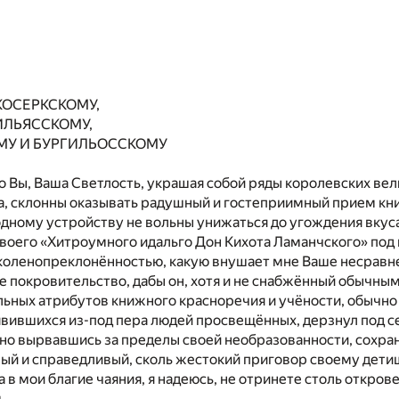
КОСЕРКСКОМУ,
ИЛЬЯССКОМУ,
МУ И БУРГИЛЬОССКОМУ
то Вы, Ваша Светлость, украшая собой ряды королевских ве
, склонны оказывать радушный и гостеприимный прием книг
дному устройству не вольны унижаться до угождения вкуса
своего «Хитроумного идальго Дон Кихота Ламанчского» по
е коленопреклонённостью, какую внушает мне Ваше несравне
 покровительство, дабы он, хотя и не снабжённый обычны
ельных атрибутов книжного красноречия и учёности, обычн
явившихся из-под пера людей просвещённых, дерзнул под с
давно вырвавшись за пределы своей необразованности, сохр
ый и справедливый, сколь жестокий приговор своему детищ
 в мои благие чаяния, я надеюсь, не отринете столь откр
.