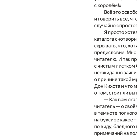
с королём!»
Всё это освоб
и говорить всё, чт
случайно опросто
Я просто хоте
каталога снотворн
скрывать, что, хот
предисловие. Много
читателю. И так п
с чистым листком 
неожиданно заявил
о причине такой м
Дон Кихота и что 
о том, стоит ли вы
— Как вам сказ
читатель — о своё
в темноте полного
на буксире какое 
по виду, бледного
примечаний на поля