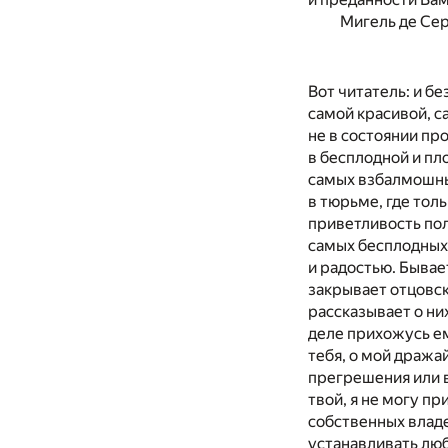
Мигель де Се
Вот читатель: и бе
самой красивой, с
не в состоянии пр
в бесплодной и п
самых взбалмошны
в тюрьме, где тол
приветливость пол
самых бесплодных 
и радостью. Бывае
закрывает отцовски
рассказывает о ни
деле прихожусь ем
тебя, о мой дражай
прегрешения или во
твой, я не могу пр
собственных владе
устанавливать люб