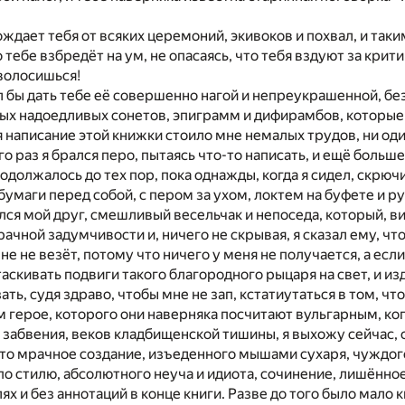
ождает тебя от всяких церемоний, экивоков и похвал, и так
о тебе взбредёт на ум, не опасаясь, что тебя вздуют за крит
волосишься!
л бы дать тебе её совершенно нагой и непреукрашенной, бе
ых надоедливых сонетов, эпиграмм и дифирамбов, которые 
я написание этой книжки стоило мне немалых трудов, ни один
 раз я брался перо, пытаясь что-то написать, и ещё больше 
родолжалось до тех пор, пока однажды, когда я сидел, скр
бумаги перед собой, с пером за ухом, локтем на буфете и р
ся мой друг, смешливый весельчак и непоседа, который, в
рачной задумчивости и, ничего не скрывая, я сказал ему, 
мне не везёт, потому что ничего у меня не получается, а ес
таскивать подвиги такого благородного рыцаря на свет, и из
ать, судя здраво, чтобы мне не зап, кстатиутаться в том, ч
м герое, которого они наверняка посчитают вульгарным, ког
 забвения, веков кладбищенской тишины, я выхожу сейчас
–то мрачное создание, изъеденного мышами сухаря, чуждог
 по стилю, абсолютного неуча и идиота, сочинение, лишённое
х и без аннотаций в конце книги. Разве до того было мало к