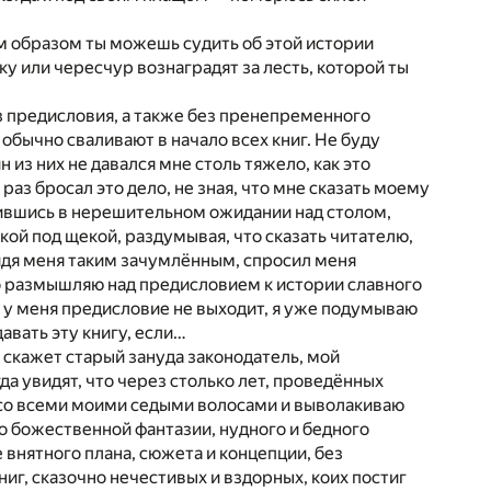
им образом ты можешь судить об этой истории
ику или чересчур вознаградят за лесть, которой ты
з предисловия, а также без пренепременного
обычно сваливают в начало всех книг. Не буду
 из них не давался мне столь тяжело, как это
раз бросал это дело, не зная, что мне сказать моему
ючившись в нерешительном ожидании над столом,
укой под щекой, раздумывая, что сказать читателю,
идя меня таким зачумлённым, спросил меня
что размышляю над предисловием к истории славного
ли у меня предисловие не выходит, я уже подумываю
давать эту книгу, если…
то скажет старый зануда законодатель, мой
да увидят, что через столько лет, проведённых
, со всеми моими седыми волосами и выволакиваю
о божественной фантазии, нудного и бедного
 внятного плана, сюжета и концепции, без
ниг, сказочно нечестивых и вздорных, коих постиг