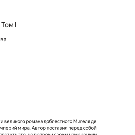
Том I
ова
ти великого романа доблестного Мигеля де
империй мира. Автор поставил перед собой
плотить это, но вопреки своим намерениям,