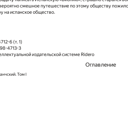
вероятно смешное путешествие по этому обществу пожилог
у на испанское общество.
12-6 (т. 1)
98-4713-3
еллектуальной издательской системе Ridero
Оглавление
анчский. Том I