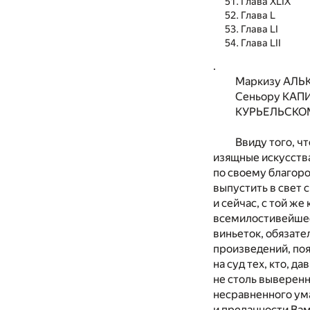
Глава XLIX
Глава L
Глава LI
Глава LII
.
Маркизу АЛЬ
Сеньору КАП
КУРЬЕЛЬСКО
Ввиду того, ч
изящные искусства
по своему благоро
выпустить в свет 
и сейчас, с той ж
всемилостивейшее
виньеток, обязат
произведений, по
на суд тех, кто, 
не столь выверенн
несравненного ума
и преданности Вам