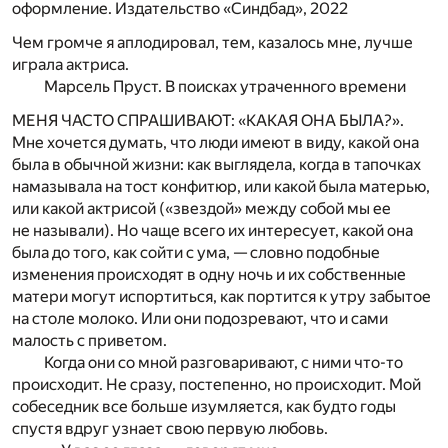
оформление. Издательство «Синдбад», 2022
Чем громче я аплодировал, тем, казалось мне, лучше
играла актриса.
Марсель Пруст.
В поисках утраченного времени
МЕНЯ ЧАСТО СПРАШИВАЮТ: «КАКАЯ ОНА БЫЛА?»
.
Мне хочется думать, что люди имеют в виду, какой она
была в обычной жизни: как выглядела, когда в тапочках
намазывала на тост конфитюр, или какой была матерью,
или какой актрисой («звездой» между собой мы ее
не называли). Но чаще всего их интересует, какой она
была до того, как сойти с ума, — словно подобные
изменения происходят в одну ночь и их собственные
матери могут испортиться, как портится к утру забытое
на столе молоко. Или они подозревают, что и сами
малость с приветом.
Когда они со мной разговаривают, с ними что-то
происходит. Не сразу, постепенно, но происходит. Мой
собеседник все больше изумляется, как будто годы
спустя вдруг узнает свою первую любовь.