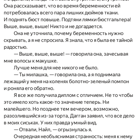
Она рассказывает, что во время беременности ей
потребовалась всего пара лишних дюймов ткани.
И поднять бюст повыше. Подтяни лямки бюстгальтера!
Выше, выше, выше! Никто и не догадается.
Она не уточнила, почему беременность нужно
скрывать, а я не спросила. Я знала, что я была ее тайной
радостью.
— Выше, выше, выше! — говорила она, зачесывая
мне волосы к макушке.
Лучше меня для нее никого не было.
— Ты милашка, — говорила она, а я поднимала
лежащий у меня на коленях болотно-зеленый помпон
и роняла его обратно.
Я все же получила диплом с отличием. Не то чтобы
это имело хоть какое-то значение теперь. Ни
малейшего. Но позднее тем вечером, возможно,
разозлившийся из-за торта, Дагган заявил, что все дело
в моих сиськах. У них правда умный вид.
— Отвали, Найл, — огрызнулась я.
Очередная необъяснимая странность: меня к нему