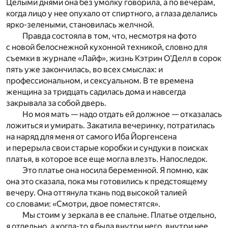
Целыми днями она без умолку говорила, а по вечерам,
когда лицо у нее опухало от спиртного, а глаза делались
ярко-зелеными, становилась желчной.
Правда состояла в том, что, несмотря на фото
с новой белоснежной кухонной техникой, словно для
съемки в журнале «Лайф», жизнь Кэтрин О’Делл в сорок
пять уже закончилась, во всех смыслах: и
профессиональном, и сексуальном. В те времена
женщина за тридцать садилась дома и навсегда
закрывала за собой дверь.
Но моя мать — надо отдать ей должное — отказалась
ложиться и умирать. Закатила вечеринку, потратилась
на наряд для меня от самого Иба Йоргенсена
и перерыла свои старые коробки и сундуки в поисках
платья, в которое все еще могла влезть. Напоследок.
Это платье она носила беременной. Я помню, как
она это сказала, пока мы готовились к предстоящему
вечеру. Она оттянула ткань под высокой талией
со словами: «Смотри, двое поместятся».
Мы стоим у зеркала в ее спальне. Платье отдельно,
я отдельно, а когда-то я была внутри него, внутри нее.