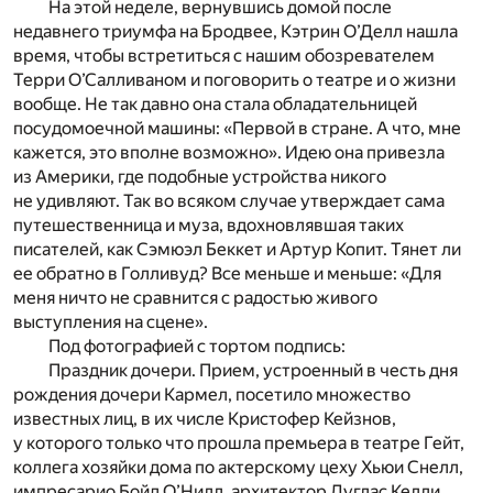
На этой неделе, вернувшись домой после
недавнего триумфа на Бродвее, Кэтрин О’Делл нашла
время, чтобы встретиться с нашим обозревателем
Терри О’Салливаном и поговорить о театре и о жизни
вообще. Не так давно она стала обладательницей
посудомоечной машины: «Первой в стране. А что, мне
кажется, это вполне возможно». Идею она привезла
из Америки, где подобные устройства никого
не удивляют. Так во всяком случае утверждает сама
путешественница и муза, вдохновлявшая таких
писателей, как Сэмюэл Беккет и Артур Копит. Тянет ли
ее обратно в Голливуд? Все меньше и меньше: «Для
меня ничто не сравнится с радостью живого
выступления на сцене».
Под фотографией с тортом подпись:
Праздник дочери. Прием, устроенный в честь дня
рождения дочери Кармел, посетило множество
известных лиц, в их числе Кристофер Кейзнов,
у которого только что прошла премьера в театре Гейт,
коллега хозяйки дома по актерскому цеху Хьюи Снелл,
импресарио Бойд О’Нилл, архитектор Дуглас Келли