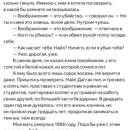
сильно тянуло. Именно с ним я хотела поговорить,
в какой бы комнате ни оказывалась.
— Воображение — это убийство, — говорил он. — Но
ты и сама это знаешь, ясное дело. Нутром чуешь.
— Воображение — это воображение, — отвечала я.
— Кого ты убьешь? — и он обвел рукой толпу позади
себя.
— Как насчет тебя, Найл? Ничего, если я убью тебя?
— Уже, дорогая, уже.
В самом деле, он казался мне покойником, с его
толстой и белой кожей, из которой сочился пот.
А ему было всего лишь сорок восемь. Не верится
даже. Пришлось проверить. Найл Дагган пил, и трезвел,
и опять пил, приставал к студенткам и рявкал на
студентов, третировал коллег и устраивал на работу
своих друзей, по большей части бездарных. В двадцать
один год мне думалось, что его жизнь кончена, но
он прожил еще тридцать лет, продолжая заниматься
тем же, чем всегда.
Моя мать умерла в 1986 году. Пора бы уже с этим