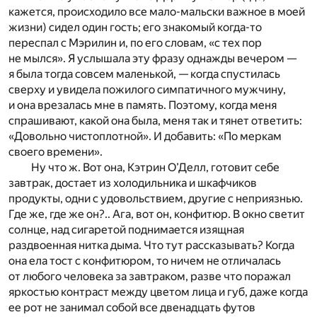
кажется, происходило все мало-мальски важное в моей
жизни) сидел один гость; его знакомый когда-то
переспал с Мэрилин и, по его словам, «с тех пор
не мылся». Я услышала эту фразу однажды вечером —
я была тогда совсем маленькой, — когда спустилась
сверху и увидела пожилого симпатичного мужчину,
и она врезалась мне в память. Поэтому, когда меня
спрашивают, какой она была, меня так и тянет ответить:
«Довольно чистоплотной». И добавить: «По меркам
своего времени».
Ну что ж. Вот она, Кэтрин О’Делл, готовит себе
завтрак, достает из холодильника и шкафчиков
продукты, одни с удовольствием, другие с неприязнью.
Где же, где же он?.. Ага, вот он, конфитюр. В окно светит
солнце, над сигаретой поднимается изящная
раздвоенная нитка дыма. Что тут рассказывать? Когда
она ела тост с конфитюром, то ничем не отличалась
от любого человека за завтраком, разве что поражал
яркостью контраст между цветом лица и губ, даже когда
ее рот не занимал собой все двенадцать футов