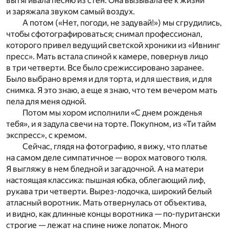
вытягивала песню из стен. Она вызывала ее к жизни
и заряжала звуком самый воздух.
А потом («Нет, погоди, не задувай!») мы сгрудились,
чтобы сфотографироваться; снимал профессионал,
которого привел ведущий светской хроники из «Ивнинг
пресс». Мать встала спиной к камере, повернув лицо
в три четверти. Все было срежиссировано заранее.
Было выбрано время и для торта, и для шествия, и для
снимка. Я это знаю, а еще я знаю, что тем вечером мать
пела для меня одной.
Потом мы хором исполнили «С днем рожденья
тебя», и я задула свечи на торте. Покупном, из «Ти тайм
экспресс», с кремом.
Сейчас, глядя на фотографию, я вижу, что платье
на самом деле симпатичное — ворох матового тюля.
Я выгляжу в нем бледной и загадочной. А на матери
настоящая классика: пышная юбка, облегающий лиф,
рукава три четверти. Вырез-лодочка, широкий белый
атласный воротник. Мать отвернулась от объектива,
и видно, как длинные концы воротника — по-пуритански
строгие — лежат на спине ниже лопаток. Много