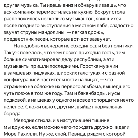
другая музыка. Ты идешь вниз и обнаруживаешь, что
вся компания переместилась на кухню. Вокруг стола
расположилось несколько музыкантов, явившихся
после позднего выступления в местном пабе, сладостно
звучат струны мандолины, — легкая дрожь,
предвестник песен, которые вот-вот зазвучат.
На подобных вечерах не обходилось и без политики.
Так уж повелось, что чем позже приходил гость, тем
больше симпатизировал делу республики, а эти
музыканты пришли последними. Горстка мужчин
в замшевых пиджаках, широких галстуках и с разной
конфигурацией растительности на лицах, — что
отражено на обложке их первого альбома, вышедшего
чуть позже в том же году. Там и бакенбарды, и усы
подковой, а на щеках у одного и вовсе топорщится нечто
нелепое. Сложи одно c другим, выйдет нормальная
борода.
Мелодия стихла, и в наступившей тишине
мы дружно, если можно чего-то ждать дружно, ждали
Море Рахилли. Ну же, спой. Певица, рядом с которой