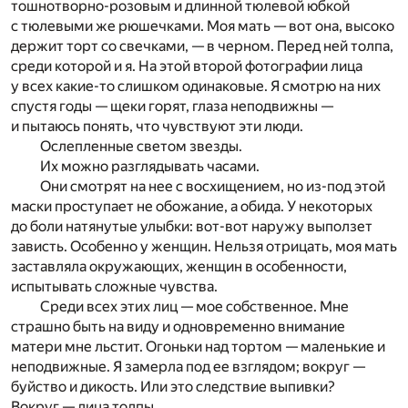
тошнотворно-розовым и длинной тюлевой юбкой
с тюлевыми же рюшечками. Моя мать — вот она, высоко
держит торт со свечками, — в черном. Перед ней толпа,
среди которой и я. На этой второй фотографии лица
у всех какие-то слишком одинаковые. Я смотрю на них
спустя годы — щеки горят, глаза неподвижны —
и пытаюсь понять, что чувствуют эти люди.
Ослепленные светом звезды.
Их можно разглядывать часами.
Они смотрят на нее с восхищением, но из-под этой
маски проступает не обожание, а обида. У некоторых
до боли натянутые улыбки: вот-вот наружу выползет
зависть. Особенно у женщин. Нельзя отрицать, моя мать
заставляла окружающих, женщин в особенности,
испытывать сложные чувства.
Среди всех этих лиц — мое собственное. Мне
страшно быть на виду и одновременно внимание
матери мне льстит. Огоньки над тортом — маленькие и
неподвижные. Я замерла под ее взглядом; вокруг —
буйство и дикость. Или это следствие выпивки?
Вокруг — лица толпы.