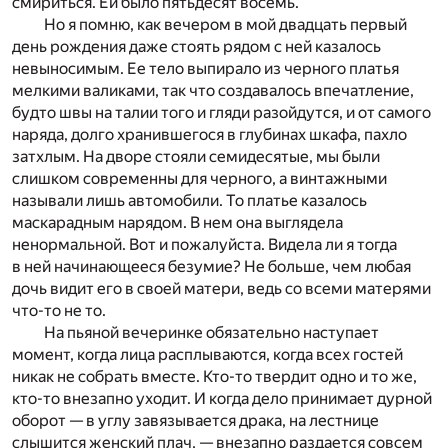
смириться. Ей было пятьдесят восемь.
Но я помню, как вечером в мой двадцать первый
день рождения даже стоять рядом с ней казалось
невыносимым. Ее тело выпирало из черного платья
мелкими валиками, так что создавалось впечатление,
будто швы на талии того и гляди разойдутся, и от самого
наряда, долго хранившегося в глубинах шкафа, пахло
затхлым. На дворе стояли семидесятые, мы были
слишком современны для черного, а винтажными
называли лишь автомобили. То платье казалось
маскарадным нарядом. В нем она выглядела
ненормальной. Вот и пожалуйста. Видела ли я тогда
в ней начинающееся безумие? Не больше, чем любая
дочь видит его в своей матери, ведь со всеми матерями
что-то не то.
На пьяной вечеринке обязательно наступает
момент, когда лица расплываются, когда всех гостей
никак не собрать вместе. Кто-то твердит одно и то же,
кто-то внезапно уходит. И когда дело принимает дурной
оборот — в углу завязывается драка, на лестнице
слышится женский плач, — внезапно раздается совсем