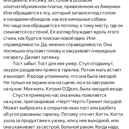
или девять, и я сижу за столом в розовом
хлопчатобумажном платье, привезенном из Америки.
Или обращается к псу, который затаился под столом
в ожидании объедков, как все киношные собаки.
Но чаще она обращается к потолку, к тому месту, где он
смыкается со стеной. Ее взгляд блуждает вдоль этого
стыка, как будто в поисках новой идеи. Или
справедливости. Да, именно справедливости. Она
поспешно опускает голову и закуривает очередную
сигарету. Делает затяжку.
Тост забыт. Тост для нее умер. Стул отодвинут,
окурок раздавлен прямо в тарелке. Потом мать встает
и выходит. Я вроде упоминала, что она была звездой.
Не только на экране или на сцене, но и за завтраком
на кухне. Моя мать, Кэтрин О’Делл, была звездой везде.
Спустя примерно час она вновь появляется
на кухне, приговаривая: «Черт! Черт!» Гремит посудой.
Может выбросить в открытое окно тост или разбить
об угол раковины тарелку. Потому что нет Китти. Китти
ушла за продуктами к ужину, или у нее выходной, или
она ухаживает за сестрой, больной раком. Когда надо,