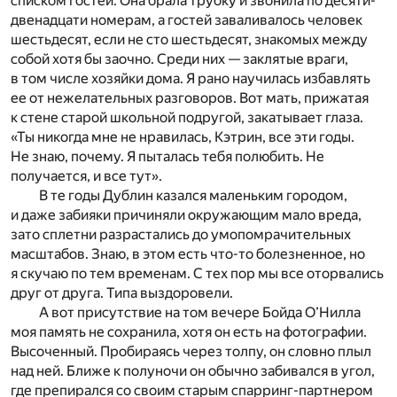
списком гостей. Она брала трубку и звонила по десяти-
двенадцати номерам, а гостей заваливалось человек
шестьдесят, если не сто шестьдесят, знакомых между
собой хотя бы заочно. Среди них — заклятые враги,
в том числе хозяйки дома. Я рано научилась избавлять
ее от нежелательных разговоров. Вот мать, прижатая
к стене старой школьной подругой, закатывает глаза.
«Ты никогда мне не нравилась, Кэтрин, все эти годы.
Не знаю, почему. Я пыталась тебя полюбить. Не
получается, и все тут».
В те годы Дублин казался маленьким городом,
и даже забияки причиняли окружающим мало вреда,
зато сплетни разрастались до умопомрачительных
масштабов. Знаю, в этом есть что-то болезненное, но
я скучаю по тем временам. С тех пор мы все оторвались
друг от друга. Типа выздоровели.
А вот присутствие на том вечере Бойда О’Нилла
моя память не сохранила, хотя он есть на фотографии.
Высоченный. Пробираясь через толпу, он словно плыл
над ней. Ближе к полуночи он обычно забивался в угол,
где препирался со своим старым спарринг-партнером