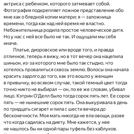
актриса с ребенком, которого затмевает собой.
Фотография подкрепляет ложное представление обо
мне как о бледной копии матери; я — заложница
времени, тогда как над ней время не властно.
Небожительница родила простое человеческое дитя.
Но у нас с ней все было не так. И ощущали мы себя
иначе.
Платье, диоровское или вроде того, и правда
отличное, теперь я вижу, но в тот вечер она нацепила
шиньон, из-за которого мне было так стыдно, что
хотелось провалиться сквозь землю. Волосы она начала
красить задолго до того, как это вошло у женщин
в привычку, во всяком случае, такой темный цвет тогда
точно никто не выбирал — он, по ее же словам, убивал
лицо. Кэтрин О’Делл было тогда сорок пять лет. Ее сорок
пять — не нынешние сорок пять. Она выкуривала в день
по тридцать сигарет и пила с шести вечера до
бесконечности. Моя мать никогда не ела овощи, разве
что когда садилась на диету. Мне кажется, у нее
не нашлось бы ни одной пары туфель без каблуков.