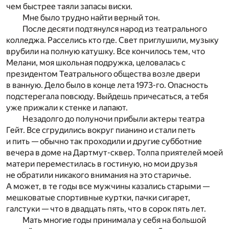
чем быстрее таяли запасы виски.
Мне было трудно найти верный тон.
После десяти подтянулся народ из театрального
колледжа. Расселись кто где. Свет приглушили, музыку
врубили на полную катушку. Все кончилось тем, что
Мелани, моя школьная подружка, целовалась с
президентом Театрального общества возле двери
в ванную. Дело было в конце лета 1973-го. Опасность
подстерегала повсюду. Выйдешь причесаться, а тебя
уже прижали к стенке и лапают.
Незадолго до полуночи прибыли актеры театра
Гейт. Все сгрудились вокруг пианино и стали петь
и пить — обычно так проходили и другие субботние
вечера в доме на Дартмут-сквер. Толпа приятелей моей
матери переместилась в гостиную, но мои друзья
не обратили никакого внимания на это старичье.
А может, в те годы все мужчины казались старыми —
мешковатые спортивные куртки, пачки сигарет,
галстуки — что в двадцать пять, что в сорок пять лет.
Мать многие годы принимала у себя на большой