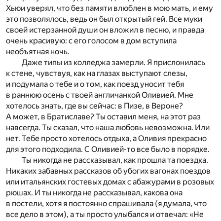
Хьюи уверял, что без памяти влюблен в мою мать, и ему
это позволялось, ведь он был открытый гей. Все муки
своей истерзанной души он вложил в песню, и правда
очень красивую: с его голосом в дом вступила
необъятная ночь.
Даже типы из колледжа замерли. Я прислонилась
к стене, чувствуя, как на глазах выступают слезы,
и подумала о тебе и о том, как поезд уносит тебя
в раннюю осень с твоей англичанкой Оливией. Мне
хотелось знать, где вы сейчас: в Пизе, в Вероне?
А может, в Братиславе? Ты оставил меня, на этот раз
навсегда. Ты сказал, что наша любовь невозможна. Или
нет. Тебе просто хотелось отдыха, а Оливия прекрасно
для этого подходила. С Оливией-то все было в порядке.
Ты никогда не рассказывал, как прошла та поездка.
Никаких забавных рассказов об убогих вагонах поездов
или итальянских гостевых домах с абажурами в розовых
рюшах. И ты никогда не рассказывал, какова она
в постели, хотя я постоянно спрашивала (я думала, что
все дело в этом), а ты просто улыбался и отвечал: «Не