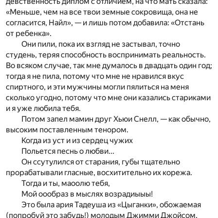
девственность диплом с отличием, на что мать сказала:
«Меньше, чем на все твои земные сокровища, она не
согласится, Найл», — и лишь потом добавила: «Отстань
от ребенка».
Они пили, пока их взгляд не застывал, точно
студень, теряя способность воспринимать реальность.
Во всяком случае, так мне думалось в двадцать один год;
тогда я не пила, потому что мне не нравился вкус
спиртного, и эти мужчины могли пялиться на меня
сколько угодно, потому что мне они казались стариками
и я уже любила тебя.
Потом запел мамин друг Хьюи Снелл, — как обычно,
высоким поставленным тенором.
Когда из уст и из сердец чужих
Польется песнь о любви...
Он ссутулился от старания, губы тщательно
прорабатывали гласные, восхитительно их корежа.
Тогда и ты, маоолю тебя,
Мой оообраз в мыслях возрадиыыы!
Это была ария Тадеуша из «Цыганки», обожаемая
(попробуй это забудь!) молодым Джимми Джойсом.