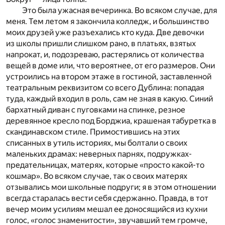
Это была ужасная вечеринка. Во всяком случае, для
меня. Тем летом я закончила колледж, и большинство
моих друзей уже разъехались кто куда. Две девочки
из школы пришли слишком рано, в платьях, взятых
напрокат, и, подозреваю, растерялись от количества
вещей в доме или, что вероятнее, от его размеров. Они
устроились на втором этаже в гостиной, заставленной
театральным реквизитом со всего Дублина: попадая
туда, каждый входил в роль, сам не зная в какую. Синий
бархатный диван с пуговками на спинке, резное
деревянное кресло под Борджиа, крашеная табуретка в
скандинавском стиле. Примостившись на этих
списанных в утиль историях, мы болтали о своих
маленьких драмах: неверных парнях, подружках-
предательницах, матерях, которые «просто какой-то
кошмар». Во всяком случае, так о своих матерях
отзывались мои школьные подруги; я в этом отношении
всегда старалась вести себя сдержанно. Правда, в тот
вечер моим усилиям мешал ее доносящийся из кухни
голос, «голос знаменитости», звучавший тем громче,