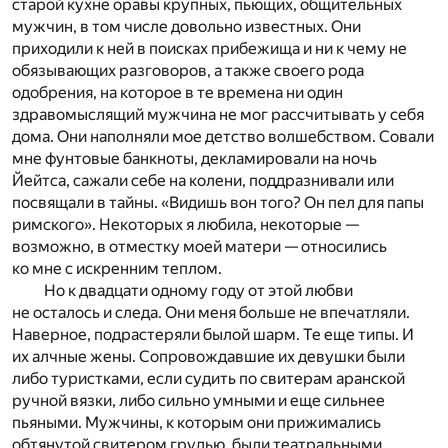
старой кухне оравы крупных, пьющих, общительных
мужчин, в том числе довольно известных. Они
приходили к ней в поисках прибежища и ни к чему не
обязывающих разговоров, а также своего рода
одобрения, на которое в те времена ни один
здравомыслящий мужчина не мог рассчитывать у себя
дома. Они наполняли мое детство волшебством. Совали
мне фунтовые банкноты, декламировали на ночь
Йейтса, сажали себе на колени, поддразнивали или
посвящали в тайны. «Видишь вон того? Он пел для папы
римского». Некоторых я любила, некоторые —
возможно, в отместку м­оей матери — относились
ко мне с искренним теплом.
Но к двадцати одному году от этой любви
не осталось и следа. Они меня больше не впечатляли.
Наверное, подрастеряли былой шарм. Те еще типы. И
их алчные жены. Сопровождавшие их девушки были
либо туристками, если судить по свитерам аранской
ручной вязки, либо сильно умными и еще сильнее
пьяными. Мужчины, к которым они прижимались
обтянутой свитером грудью, были театральными