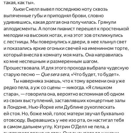
такая, как ты».
Хьюи Снелл вывел последнюю ноту сквозь
выпяченные губы и приподнял брови, словно
удивившись, какая долгая она получилась. Грянули
аплодисменты. А потом пианист перешел к простенькой
мелодии на высоких нотах, и на этот зов откликнулись
с лестницы. Мы повернулись к двери, в нее хлынул свет
и показались яркие огоньки свечей на именинном торте,
который внесла в комнату моя мать. Она направилась
ко мне неспешным и размеренным шагом.
Прошествовала. И для этого прохода выбрала чудесную
старую песню —
Que sera sera
, «Что будет, то будет».
Ты наверняка знаешь, что к тому времени она уже
редко пела, а уж со сцены — никогда. «Я слишком
стара», — говорила она, вероятно вспоминая об одном
из своих выступлений, заставлявших концертные залы
в Лондоне, Нью-Йорке или Дублине рукоплескать
ей стоя. Но, боже мой, голос матери звучал буквально
отовсюду. Вырвавшись у нее изо рта, он настигал тебя
в самом дальнем углу. Кэтрин О’Делл не пела, а