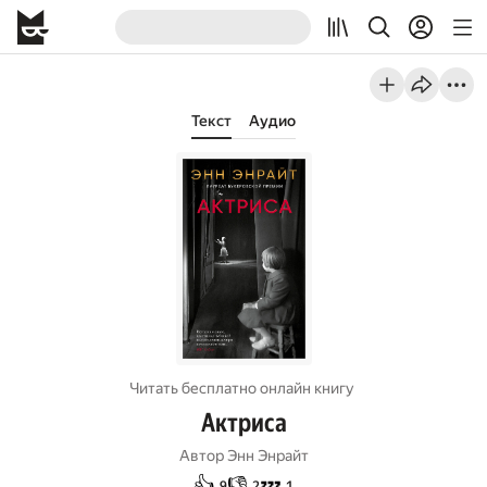
Текст
Аудио
Читать бесплатно онлайн книгу
Актриса
Автор
Энн Энрайт
👍
👎
💤
9
2
1