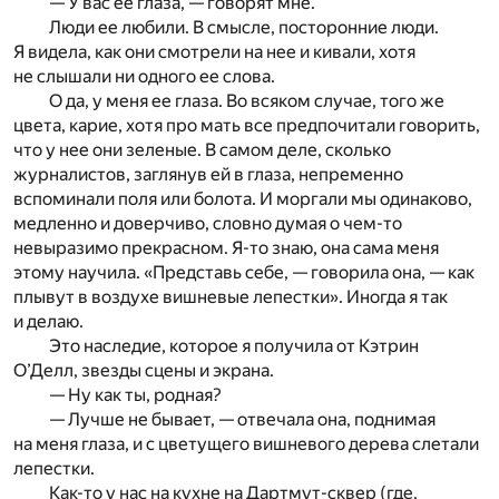
— У вас ее глаза, — говорят мне.
Люди ее любили. В смысле, посторонние люди.
Я видела, как они смотрели на нее и кивали, хотя
не слышали ни одного ее слова.
О да, у меня ее глаза. Во всяком случае, того же
цвета, карие, хотя про мать все предпочитали говорить,
что у нее они зеленые. В самом деле, сколько
журналистов, заглянув ей в глаза, непременно
вспоминали поля или болота. И моргали мы одинаково,
медленно и доверчиво, словно думая о чем-то
невыразимо прекрасном. Я-то знаю, она сама меня
этому научила. «Представь себе, — говорила она, — как
плывут в воздухе вишневые лепестки». Иногда я так
и делаю.
Это наследие, которое я получила от Кэтрин
О’Делл, звезды сцены и экрана.
— Ну как ты, родная?
— Лучше не бывает, — отвечала она, поднимая
на меня глаза, и с цветущего вишневого дерева слетали
лепестки.
Как-то у нас на кухне на Дартмут-сквер (где,