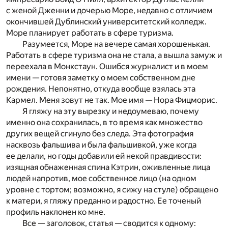
с женой Дженни и дочерью Море, недавно с отличием
окончившей Дублинский университетский колледж.
Море планирует работать в сфере туризма.
Разумеется, Море на вечере самая хорошенькая.
Работать в сфере туризма она не стала, а вышла замуж и
переехала в Монкстаун. Ошибся журналист и в моем
имени — готовя заметку о моем собственном дне
рождения. Непонятно, откуда вообще взялась эта
Кармел. Меня зовут не так. Мое имя — Нора Фицморис.
Я гляжу на эту вырезку и недоумеваю, почему
именно она сохранилась, в то время как множество
других вещей сгинуло без следа. Эта фотография
насквозь фальшива и была фальшивкой, уже когда
ее делали, но годы добавили ей некой правдивости:
изящная обнаженная спина Кэтрин, оживленные лица
людей напротив, мое собственное лицо (на одном
уровне с тортом; возможно, я сижу на стуле) обращено
к матери, я гляжу преданно и радостно. Ее точеный
профиль наклонен ко мне.
Все — заголовок, статья — сводится к одному: