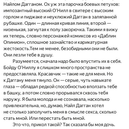
Найлом Дагганом. Ох уж эта парочка боевых петухов:
импозантный высокий О’Нилл в свитере с высоким
горлом и пиджаке и неуклюжий Дагган в заляпанной
рубашке. Один — длинная кривая линия, второй —
низенькая, загнутая к полу закорючка. Такими я вижу
их теперь, словно персонажей комиксов из «Даблин
Опинион», сплошное зазнайство и карикатурная
жестокость.Тем не менее, безобидными они не были.
Они лезли тебе в душу.
Разумеется, сначала надо было впустить их в себя.
Бойду О’Ниллу я слишком много пространства не
предоставляла. Красавчик — такие не для меня. Но
к Даггану меня тянуло. Он — серые, чуть навыкате
глаза — обладал редкой способностью вползать тебе
в башку, а потом словно прорывался сквозь тебя
наружу. Я была молода и не сознавала, насколько
привлекательна, но, думаю, Найл Дагган хотел
не столько заполучить меня в смысле секса, сколько
стать мной. Или перестать быть мной.
Это что, прикол такой? Так сказала бы моя дочь.