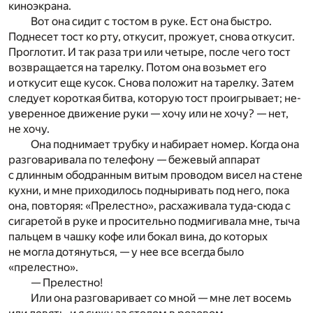
киноэкрана.
Вот она сидит с тостом в руке. Ест она быстро.
Поднесет тост ко рту, откусит, прожует, снова откусит.
Проглотит. И так раза три или четыре, после чего тост
возвращается на тарелку. Потом она возьмет его
и откусит еще кусок. Снова положит на тарелку. Затем
следует короткая битва, которую тост проигрывает; не­
уверенное движение руки — хочу или не хочу? — нет,
не хочу.
Она поднимает трубку и набирает номер. Когда она
разговаривала по телефону — бежевый аппарат
с длинным ободранным витым проводом висел на стене
кухни, и мне приходилось подныривать под него, пока
она, повторяя: «Прелестно», расхаживала туда-сюда с
сигаретой в руке и просительно подмигивала мне, тыча
пальцем в чашку кофе или бокал вина, до которых
не могла дотянуться, — у нее все всегда было
«прелестно».
— Прелестно!
Или она разговаривает со мной — мне лет восемь