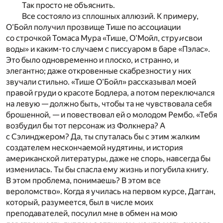
Так просто не объяснить.
Все состояло из сплошных аллюзий. К примеру,
О’Бойл получил прозвище Тише по ассоциации
со строчкой Томаса Мура «Тише, О’Мойл, стру
и
свои
воды» и каким-то случаем с писсуаром в баре «Пэлас».
Это было одновременно и плоско, и странно, и
элегантно; даже откровенные скабрезности у них
звучали стильно. «Тише О’Бойл» рассказывал моей
правой груди о красоте Бодлера, а потом переключался
на левую — должно быть, чтобы та не чувствовала себя
брошенной, — и повествовал ей о молодом Рембо. «Тебя
возбудил бы тот персонаж из Фолкнера? А
с Сэлинджером? Да, ты спуталась бы с этим жалким
создателем нескончаемой нудятины, и история
американской литературы, даже не спорь, навсегда бы
изменилась. Ты бы спасла ему жизнь и погубила книгу.
В этом проблема, понимаешь? В этом все
вероломство». Когда я училась на первом курсе, Дагган,
который, разумеется, был в числе моих
преподавателей, посулил мне в обмен на мою