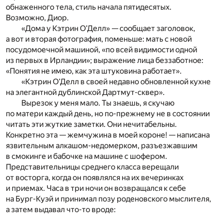
обнаженного тела, стиль начала пятидесятых.
Возможно, Диор.
«Дома у Кэтрин О’Делл» — сообщает заголовок,
а вот и вторая фотография, поменьше: мать с новой
посудомоечной машиной, «по всей видимости одной
из первых в Ирландии»; выражение лица беззаботное:
«Понятия не имею, как эта штуковина работает».
«Кэтрин О’Делл в своей недавно обновленной кухне
на элегантной дублинской Дартмут-сквер».
Вырезок у меня мало. Ты знаешь, я скучаю
по матери каждый день, но по-прежнему не в состоянии
читать эти жуткие заметки. Они нечитабельны.
Конкретно эта — жемчужина в моей короне! — написана
язвительным алкашом-недомерком, разъезжавшим
в смокинге и бабочке на машине с шофером.
Представительницы среднего класса верещали
от восторга, когда он появлялся на их вечеринках
и приемах. Часа в три ночи он возвращался к себе
на Бург-Куэй и принимал позу роденовского мыслителя,
а затем выдавал что-то вроде: