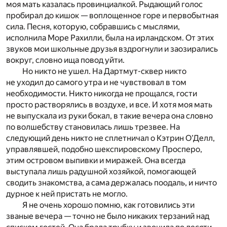
моя мать казалась провинциалкой. Рыдающий голос
пробирал до кишок — воплощенное горе и первобытная
сила. Песня, которую, собравшись с мыслями,
исполнила Море Рахилли, была на ирландском. От этих
звуков мои школьные друзья вздрогнули и заозирались
вокруг, словно ища повод уйти.
Но никто не ушел. На Дартмут-сквер никто
не уходил до самого утра и не чувствовал в том
необходимости. Никто никогда не прощался, гости
просто растворялись в воздухе, и все. И хотя моя мать
не выпускала из руки бокал, в такие вечера она словно
по волшебству становилась лишь трезвее. На
следующий день никто не сплетничал о Кэтрин О’Делл,
управлявшей, подобно шекспировскому Просперо,
этим островом выпивки и миражей. Она всегда
выступала лишь радушной хозяйкой, помогающей
сводить знакомства, а сама держалась поодаль, и ничто
дурное к ней пристать не могло.
Я не очень хорошо помню, как готовились эти
званые вечера — точно не было никаких терзаний над