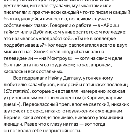
деятелями, интеллектуалами, музыкантами или
писателями; практически каждый что-то писал и каждый
был выдающейся личностью, во всяком случае в
собственных глазах. Говорили о работе — в «Айриш
таймс» или в Дублинском университетском колледже;
это называлось «подработкой». «Ты не в колледже
подрабатываешь?» Колледж располагался всего в двух
милях от нас. Хьюи Снелл «подрабатывал» на
телевидении — «на Монтроуз», — хотя на самом деле
был там штатным сотрудником; то же, впрочем,
касалось и всех остальных.
Все подражали Найлу Даггану, утонченному
любителю каламбуров, инверсий и латинских пословиц
(
Sic transit!
), которые он вставлял, намеренно искажая
утрированным местным акцентом («Карпим, карпим
дием!»). Первоклассный треп, вполне светский, никаких
шуточек про секс, никакого неуважения к женщинам.
Вернее, как я сегодня понимаю, никакого упоминания
женщин. Разве что с глазу на глаз — вот тогда
он позволял себе непристойности.