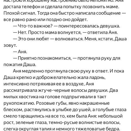
настрою и хорошему настроению было непонятно. Аня
достала телефон и сделала попытку позвонить маме.
Плохой сигнал. Тогда она быстро написала сообщение —
все равно рано или поздно оно дойдет.
— Что-то важное? — поинтересовалась девушка.
— Нет. Просто мама волнуется, — ответила Аня.
— Это они любят — волноваться. Меня, кстати, Даша
зовут.
— Аня.
— Приятно познакомиться, — протянула руку для
пожатия Даша.
Аня медленно протянула свою руку в ответ. И пока
Даша крепко и доброжелательно жала ладонь,
интенсивно потряхивая ее в воздухе, Аня
рассматривала жгуче-черные волосы девушки. Два
милых хвостика на голове подпрыгивали в такт
рукопожатию. Розовые губы, явно накрашенные
блеском, растянулись в улыбке до ушей, а голубые глаза
смело таращились на все то, кем была Аня: небольшой
рост, зеленые глаза, темно-русые волнистые волосы,
слегка округлая талия и немного тяжеловатые бедра.