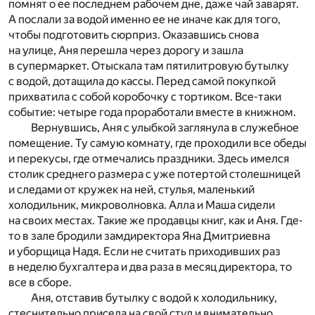
помнят о ее последнем рабочем дне, даже чай заварят.
А послали за водой именно ее не иначе как для того,
чтобы подготовить сюрприз. Оказавшись снова
на улице, Аня перешла через дорогу и зашла
в супермаркет. Отыскала там пятилитровую бутылку
с водой, дотащила до кассы. Перед самой покупкой
прихватила с собой коробочку с тортиком. Все-таки
событие: четыре года проработали вместе в книжном.
Вернувшись, Аня с улыбкой заглянула в служебное
помещение. Ту самую комнату, где проходили все обеды
и перекусы, где отмечались праздники. Здесь имелся
столик среднего размера с уже потертой столешницей
и следами от кружек на ней, стулья, маленький
холодильник, микроволновка. Алла и Маша сидели
на своих местах. Такие же продавцы книг, как и Аня. Где-
то в зале бродили замдиректора Яна Дмитриевна
и уборщица Надя. Если не считать приходивших раз
в неделю бухгалтера и два раза в месяц директора, то
все в сборе.
Аня, отставив бутылку с водой к холодильнику,
стеснительно присела на свой стул и внимательно