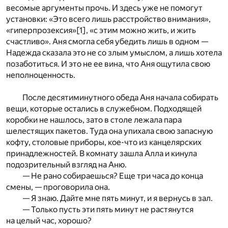
весомые аргументы прочь. И здесь уже не помогут
установки: «Это всего лишь расстройство внимания»,
«гиперпрозексия»
[1]
, «с этим можно жить, и жить
счастливо». Аня смогла себя убедить лишь в одном —
Надежда сказала это не со злым умыслом, а лишь хотела
позаботиться. И это не ее вина, что Аня ощутила свою
неполноценность.
После десятиминутного обеда Аня начала собирать
вещи, которые остались в служебном. Подходящей
коробки не нашлось, зато в столе лежала пара
шелестящих пакетов. Туда она упихала свою запасную
кофту, столовые приборы, кое-что из канцелярских
принадлежностей. В комнату зашла Алла и кинула
подозрительный взгляд на Аню.
— Не рано собираешься? Еще три часа до конца
смены, — проговорила она.
— Я знаю. Дайте мне пять минут, и я вернусь в зал.
— Только пусть эти пять минут не растянутся
на целый час, хорошо?