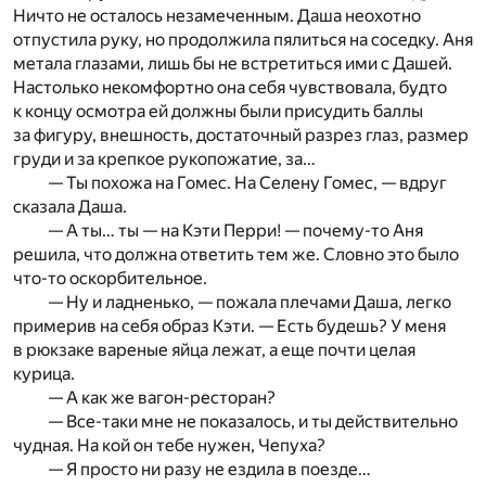
Ничто не осталось незамеченным. Даша неохотно
отпустила руку, но продолжила пялиться на соседку. Аня
метала глазами, лишь бы не встретиться ими с Дашей.
Настолько некомфортно она себя чувствовала, будто
к концу осмотра ей должны были присудить баллы
за фигуру, внешность, достаточный разрез глаз, размер
груди и за крепкое рукопожатие, за…
— Ты похожа на Гомес. На Селену Гомес, — вдруг
сказала Даша.
— А ты… ты — на Кэти Перри! — почему-то Аня
решила, что должна ответить тем же. Словно это было
что-то оскорбительное.
— Ну и ладненько, — пожала плечами Даша, легко
примерив на себя образ Кэти. — Есть будешь? У меня
в рюкзаке вареные яйца лежат, а еще почти целая
курица.
— А как же вагон-ресторан?
— Все-таки мне не показалось, и ты действительно
чудная. На кой он тебе нужен, Чепуха?
— Я просто ни разу не ездила в поезде…