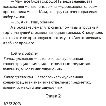
— Мам, все будет хорошо! Ты ведь знаешь, эта
поездка для меня очень важна, — дрожащим голосом
проговорила Аня. — Мам, а ведь у нас очень красивая
набережная!
— Ох, Аня… Иди, обниму!
А в рюкзаке лежал угрюмый, помятый и грустный
торт, плачущий стекшим на поддон кремом. К нему ведь
так никто и не притронулся, потому что Аня отвлеклась
и забыла про него.
1.Уйти с работы.
Гиперпрозексия
— патологически усиленная
концентрация внимания на отдельных предметах,
явлениях, мыслях или ощущениях.
Гиперпрозексия
— патологически усиленная
концентрация внимания на отдельных предметах,
явлениях, мыслях или ощущениях.
Глава 2
30.12.2021