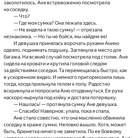
заколотилось, Аня встревоженно посмотрела
на соседку.
— Что?
— Где моя сумка? Она лежала здесь.
— Не видела я твою сумку! — отрезала
незнакомка. — Но ты не бойся, мы найдем ее!
И девушка принялась ворочать руками Анино
одеяло, поднимать подушку. Заглянула в место для
багажа. На всякий случай посмотрела под столик. Аня
сидела на кровати и крутила головой следом
за действиями соседки. Та перемещалась быстро, как
в ускоренном видео. И немного притормозила лишь
тогда, когда прильнула телом к полу. Радостно
вскрикнула и попросила Аню отодвинуться. Ее рука
наскоро нырнула под койку и достала потеряшку.
— Нашлась! — протянула сумку Ане девушка.
— Спасибо! Наверное, упала, пока я спала.
Ане стало совестно, что она мысленно обвинила
соседку в краже сумки. Неловко вышло. Хотя, может
быть, брюнетка ничего не заметила. По ее боевому