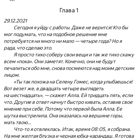
Глава 1
29.12.2021
Сегодня я уйду с работы. Даже не верится! Кто бы
мог подумать, что на подобное решение мне
потребуется ни много ни мало — четыре года? Но я
рада, что сделаю это.
Я просто тихо соберу свои вещи и так же тихо скажу
всем «пока». Они заметят. Конечно, они не будут
печалиться обо мне, снова посмеются над моим детским
лицом.
«Ты так похожа на Селену Гомес, когда улыбаешься!
Вот везет же, в двадцать четыре выглядеть
на шестнадцать», — скажет Алла. Ей тридцать пять, если
что. Другие в ответ начнут быстро кивать, оставив свое
мнение при себе. Потому что первой была Алла. Ее
шутка выстрелила. Она оказалась на вершине горы,
мать твою…
Что-то я отвлеклась. Итак, время 08:05, я собрана.
На мне желтая блузка и черная юбка-карандаш. Я готова