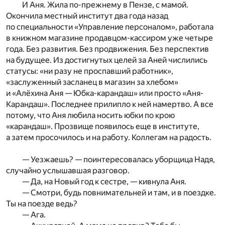
И Аня. Жила по-прежнему в Пензе, с мамой.
Окончила местный институт два года назад
по специальности «Управление персоналом», работала
в книжном магазине продавцом-кассиром уже четыре
года. Без развития. Без продвижения. Без перспектив
на будущее. Из достигнутых целей за Аней числились
статусы: «ни разу не проспавший работник»,
«заслуженный засланец в магазин за хлебом»
и «Алёхина Аня — Юбка-карандаш» или просто «Аня-
Карандаш». Последнее прилипло к ней намертво. А все
потому, что Аня любила носить юбки по крою
«карандаш». Прозвище появилось еще в институте,
а затем просочилось и на работу. Коллегам на радость.
— Уезжаешь? — поинтересовалась уборщица Надя,
случайно услышавшая разговор.
— Да, на Новый год к сестре, — кивнула Аня.
— Смотри, будь повнимательней и там, и в поездке.
Ты на поезде ведь?
— Ага.