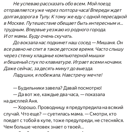
Не успеваю рассказать обо всем. Мой поезд
отправляется уже через полтора часа! Впереди ждет
долгая дорога в Тулу. К тому же еду с одной пересадкой
в Москве. Путешествие обещает быть интересным и…
трудным. Впервые уезжаю из родного города.
И от мамы. Буду очень скучать.
До вокзала нас подкинет наш сосед — Мишаня. Он
все равно не спит в такое детское время. Часто слышу
через стенку клацанье компьютерной мышки
и бешеный стук по клавиатуре. Играет всеми ночами.
Даже сейчас, за десять минут до выезда.
Ладушки, я побежала. Навстречу мечте!
— Будильники завела? Давай посмотрю!
— Да вот же, каждые два часа, — показала
на дисплей Аня.
— Хорошо. Проводницу я предупредила на всякий
случай. Что еще? — суетилась мама. — Смотри, кто
поедет с тобой в купе, тоже предупреди, не стесняйся.
Чем больше человек знает о твоей…