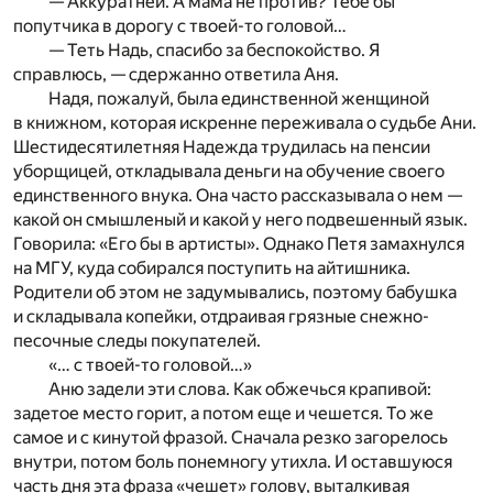
— Аккуратней. А мама не против? Тебе бы
попутчика в дорогу с твоей-то головой…
— Теть Надь, спасибо за беспокойство. Я
справлюсь, — сдержанно ответила Аня.
Надя, пожалуй, была единственной женщиной
в книжном, которая искренне переживала о судьбе Ани.
Шестидесятилетняя Надежда трудилась на пенсии
уборщицей, откладывала деньги на обучение своего
единственного внука. Она часто рассказывала о нем —
какой он смышленый и какой у него подвешенный язык.
Говорила: «Его бы в артисты». Однако Петя замахнулся
на МГУ, куда собирался поступить на айтишника.
Родители об этом не задумывались, поэтому бабушка
и складывала копейки, отдраивая грязные снежно-
песочные следы покупателей.
«… с твоей-то головой…»
Аню задели эти слова. Как обжечься крапивой:
задетое место горит, а потом еще и чешется. То же
самое и с кинутой фразой. Сначала резко загорелось
внутри, потом боль понемногу утихла. И оставшуюся
часть дня эта фраза «чешет» голову, выталкивая