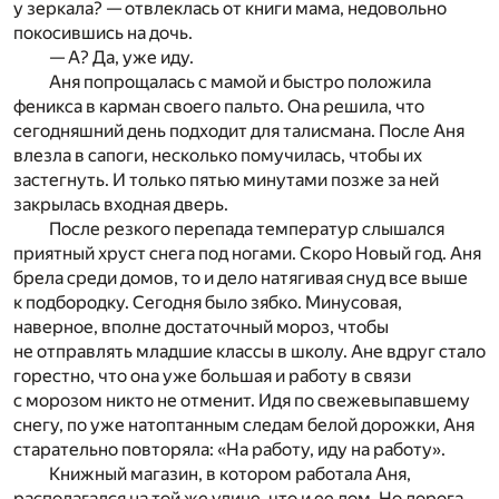
у зеркала? — отвлеклась от книги мама, недовольно
покосившись на дочь.
— А? Да, уже иду.
Аня попрощалась с мамой и быстро положила
феникса в карман своего пальто. Она решила, что
сегодняшний день подходит для талисмана. После Аня
влезла в сапоги, несколько помучилась, чтобы их
застегнуть. И только пятью минутами позже за ней
закрылась входная дверь.
После резкого перепада температур слышался
приятный хруст снега под ногами. Скоро Новый год. Аня
брела среди домов, то и дело натягивая снуд все выше
к подбородку. Сегодня было зябко. Минусовая,
наверное, вполне достаточный мороз, чтобы
не отправлять младшие классы в школу. Ане вдруг стало
горестно, что она уже большая и работу в связи
с морозом никто не отменит. Идя по свежевыпавшему
снегу, по уже натоптанным следам белой дорожки, Аня
старательно повторяла: «На работу, иду на работу».
Книжный магазин, в котором работала Аня,
располагался на той же улице, что и ее дом. Но дорога