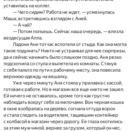
уставилась на коллег.
— Чего сидим? Работа не ждет, — усмехнулась
Маша, встретившись взглядом с Аней.
— А чай?
— Потом попьешь. Сейчас наша очередь, — влезла
вездесущая Алла.
Ладони Ани тотчас вспотели от стыда. Как она могла
такое подумать? Никто не устраивал для нее сюрпризы,
да и сейчас начинать было слишком поздно. Аня резко
подскочила со стула и вылетела из комнаты. Стянув
с себя пальто по пути к рабочему месту, она повесила
верхнюю одежду на вешалку.
Уже через минуту Аня стояла у прилавка с кассой,
готовая к работе. Но в магазин все еще никто не зашел.
Ей ничего не оставалось, кроме того как грустно
наблюдать вокруг себя за мелочами. Вон черная кошка
в окне взобралась на дерево, согнала оттуда ворон
и стала следить за водителем, тащившим контейнер
с колбасой в магазин через дорогу. Ее глаза охотились
за этим мужчиной, вернее за грузом, который он нес.