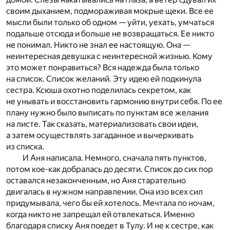
своим дыханием, подмораживая мокрые щеки. Все ее
мысли были только об одном — уйти, уехать, умчаться
подальше отсюда и больше не возвращаться. Ее никто
не понимал. Никто не знал ее настоящую. Она —
неинтересная девушка с неинтересной жизнью. Кому
это может понравиться? Вся надежда была только
на список. Список желаний. Эту идею ей подкинула
сестра. Ксюша охотно поделилась секретом, как
не унывать и восстановить гармонию внутри себя. По ее
плану нужно было выписать по пунктам все желания
на листе. Так сказать, материализовать свои идеи,
а затем осуществлять загаданное и вычеркивать
из списка.
И Аня написала. Немного, сначала пять пунктов,
потом кое-как добралась до десяти. Список до сих пор
оставался незаконченным, но Аня старательно
двигалась в нужном направлении. Она изо всех сил
придумывала, чего бы ей хотелось. Мечтала по ночам,
когда никто не запрещал ей отвлекаться. Именно
благодаря списку Аня поедет в Тулу. И не к сестре, как