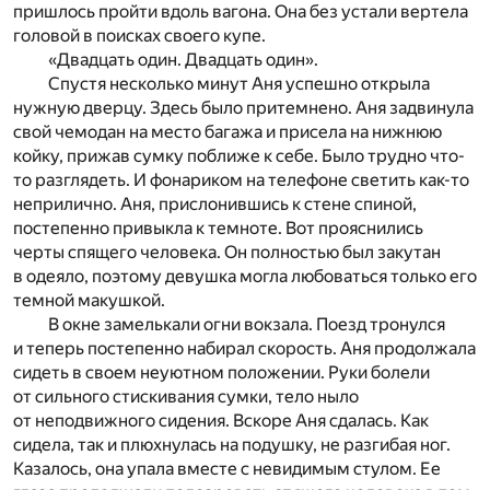
пришлось пройти вдоль вагона. Она без устали вертела
головой в поисках своего купе.
«Двадцать один. Двадцать один».
Спустя несколько минут Аня успешно открыла
нужную дверцу. Здесь было притемнено. Аня задвинула
свой чемодан на место багажа и присела на нижнюю
койку, прижав сумку поближе к себе. Было трудно что-
то разглядеть. И фонариком на телефоне светить как-то
неприлично. Аня, прислонившись к стене спиной,
постепенно привыкла к темноте. Вот прояснились
черты спящего человека. Он полностью был закутан
в одеяло, поэтому девушка могла любоваться только его
темной макушкой.
В окне замелькали огни вокзала. Поезд тронулся
и теперь постепенно набирал скорость. Аня продолжала
сидеть в своем неуютном положении. Руки болели
от сильного стискивания сумки, тело ныло
от неподвижного сидения. Вскоре Аня сдалась. Как
сидела, так и плюхнулась на подушку, не разгибая ног.
Казалось, она упала вместе с невидимым стулом. Ее