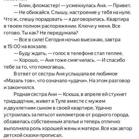
— Блин, фломастер! — усмехнулась Аня. — Привет.
— Не обижайся. Слышу, настроение у тебя на нуле.
Что ж, спешу порадовать — я договорилась. Квартира
в твоем полном распоряжении. Ключи у меня. Все
готово. Ты как? Не передумала?
— Все в силе! Сегодня ночью выезжаю, завтра
в 15:00 на вокзале.
— Буду ждать, — голос в телефоне стал теплее.
— Хорошо, — Аня тоже смягчилась. — И спасибо
тебе за то, что помогаешь.
В ответ от сестры Аня услышала ее любимое
«Мазаль тов», что означало «удачи». На этом разговор
и закончился.
Родная сестра Ани — Ксюша, в апреле ей стукнет
тридцадтник, живет в Туле вместе с мужем
и двухлетним сыном в своей квартире. Удачно
устроилась за пятьсот километров от родного города,
обзавелась собственным ателье и теперь отлично
выполняла роль хорошей жены и матери. Все как автор
детской сказки прописал.