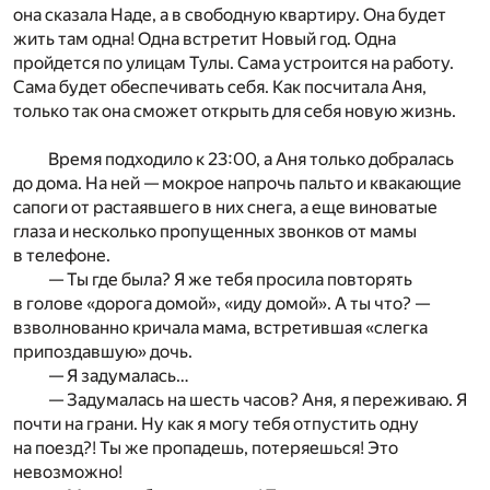
она сказала Наде, а в свободную квартиру. Она будет
жить там одна! Одна встретит Новый год. Одна
пройдется по улицам Тулы. Сама устроится на работу.
Сама будет обеспечивать себя. Как посчитала Аня,
только так она сможет открыть для себя новую жизнь.
Время подходило к 23:00, а Аня только добралась
до дома. На ней — мокрое напрочь пальто и квакающие
сапоги от растаявшего в них снега, а еще виноватые
глаза и несколько пропущенных звонков от мамы
в телефоне.
— Ты где была? Я же тебя просила повторять
в голове «дорога домой», «иду домой». А ты что? —
взволнованно кричала мама, встретившая «слегка
припоздавшую» дочь.
— Я задумалась…
— Задумалась на шесть часов? Аня, я переживаю. Я
почти на грани. Ну как я могу тебя отпустить одну
на поезд?! Ты же пропадешь, потеряешься! Это
невозможно!