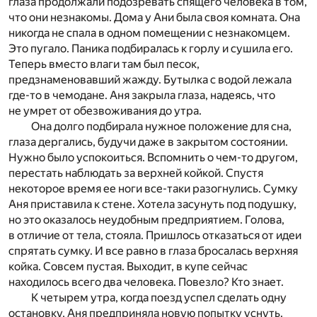
глаза продолжали подозревать спящего человека в том,
что они незнакомы. Дома у Ани была своя комната. Она
никогда не спала в одном помещении с незнакомцем.
Это пугало. Паника подбиралась к горлу и сушила его.
Теперь вместо влаги там был песок,
предзнаменовавший жажду. Бутылка с водой лежала
где-то в чемодане. Аня закрыла глаза, надеясь, что
не умрет от обезвоживания до утра.
Она долго подбирала нужное положение для сна,
глаза дергались, будучи даже в закрытом состоянии.
Нужно было успокоиться. Вспомнить о чем-то другом,
перестать наблюдать за верхней койкой. Спустя
некоторое время ее ноги все-таки разогнулись. Сумку
Аня приставила к стене. Хотела засунуть под подушку,
но это оказалось неудобным предприятием. Голова,
в отличие от тела, стояла. Пришлось отказаться от идеи
спрятать сумку. И все равно в глаза бросалась верхняя
койка. Совсем пустая. Выходит, в купе сейчас
находилось всего два человека. Повезло? Кто знает.
К четырем утра, когда поезд успел сделать одну
остановку, Аня предприняла новую попытку уснуть.