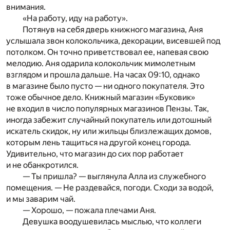
внимания.
«На работу, иду на работу».
Потянув на себя дверь книжного магазина, Аня
услышала звон колокольчика, декорации, висевшей под
потолком. Он точно приветствовал ее, напевая свою
мелодию. Аня одарила колокольчик мимолетным
взглядом и прошла дальше. На часах 09:10, однако
в магазине было пусто — ни одного покупателя. Это
тоже обычное дело. Книжный магазин «Буковик»
не входил в число популярных магазинов Пензы. Так,
иногда забежит случайный покупатель или дотошный
искатель скидок, ну или жильцы близлежащих домов,
которым лень тащиться на другой конец города.
Удивительно, что магазин до сих пор работает
и не обанкротился.
— Ты пришла? — выглянула Алла из служебного
помещения. — Не раздевайся, погоди. Сходи за водой,
и мы заварим чай.
— Хорошо, — пожала плечами Аня.
Девушка воодушевилась мыслью, что коллеги