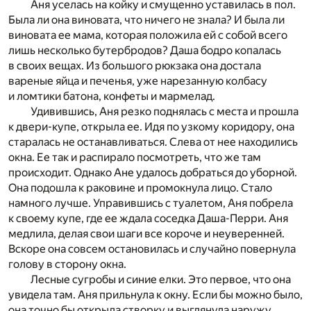
Аня уселась на койку и смущенно уставилась в пол.
Была ли она виновата, что ничего не знала? И была ли
виновата ее мама, которая положила ей с собой всего
лишь несколько бутербродов? Даша бодро копалась
в своих вещах. Из большого рюкзака она достала
вареные яйца и печенья, уже нарезанную колбасу
и ломтики батона, конфеты и мармелад.
Удивившись, Аня резко поднялась с места и прошла
к двери-купе, открыла ее. Идя по узкому коридору, она
старалась не останавливаться. Слева от нее находились
окна. Ее так и распирало посмотреть, что же там
происходит. Однако Ане удалось добраться до уборной.
Она подошла к раковине и промокнула лицо. Стало
намного лучше. Управившись с туалетом, Аня побрела
к своему купе, где ее ждала соседка Даша-Перри. Аня
медлила, делая свои шаги все короче и неуверенней.
Вскоре она совсем остановилась и случайно повернула
голову в сторону окна.
Лесные сугробы и синие елки. Это первое, что она
увидела там. Аня прильнула к окну. Если бы можно было,
она точно бы открыла створку и выглянула наружу.