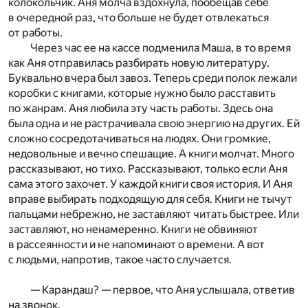
колокольчик. Аня молча вздохнула, пообещав себе
в очередной раз, что больше не будет отвлекаться
от работы.
Через час ее на кассе подменила Маша, в то время
как Аня отправилась разбирать новую литературу.
Буквально вчера был завоз. Теперь среди полок лежали
коробки с книгами, которые нужно было расставить
по жанрам. Аня любила эту часть работы. Здесь она
была одна и не растрачивала свою энергию на других. Ей
сложно сосредотачиваться на людях. Они громкие,
недовольные и вечно спешащие. А книги молчат. Много
рассказывают, но тихо. Рассказывают, только если Аня
сама этого захочет. У каждой книги своя история. И Аня
вправе выбирать подходящую для себя. Книги не тычут
пальцами небрежно, не заставляют читать быстрее. Или
заставляют, но ненамеренно. Книги не обвиняют
в рассеянности и не напоминают о времени. А вот
с людьми, напротив, такое часто случается.
— Карандаш? — первое, что Аня услышала, ответив
на звонок.