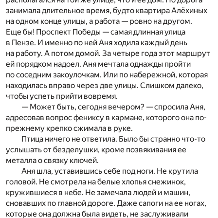
занимала длительное время, будто квартира Алёхиных
на одном конце улицы, а работа — ровно на другом.
Еще бы! Проспект Победы — самая длинная улица
в Пензе. И именно по ней Аня ходила каждый день
на работу. А потом домой. За четыре года этот маршрут
ей порядком надоел. Аня мечтала однажды пройти
по соседним закоулочкам. Или по набережной, которая
находилась вправо через две улицы. Слишком далеко,
чтобы успеть прийти вовремя.
— Может быть, сегодня вечером? — спросила Аня,
адресовав вопрос фениксу в кармане, которого она по-
прежнему крепко сжимала в руке.
Птица ничего не ответила. Было бы странно что-то
услышать от безделушки, кроме позвякивания ее
металла о связку ключей.
Аня шла, уставившись себе под ноги. Не крутила
головой. Не смотрела на белые хлопья снежинок,
кружившиеся в небе. Не замечала людей и машин,
сновавших по главной дороге. Даже сапоги на ее ногах,
которые она должна была видеть, не заслуживали