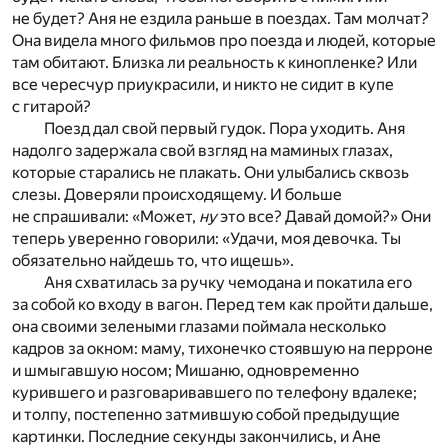
не будет? Аня не ездила раньше в поездах. Там молчат?
Она видела много фильмов про поезда и людей, которые
там обитают. Близка ли реальность к кинопленке? Или
все чересчур приукрасили, и никто не сидит в купе
с гитарой?
Поезд дал свой первый гудок. Пора уходить. Аня
надолго задержала свой взгляд на маминых глазах,
которые старались не плакать. Они улыбались сквозь
слезы. Доверяли происходящему. И больше
не спрашивали: «Может,
ну
это все? Давай домой?» Они
теперь уверенно говорили: «Удачи, моя девочка. Ты
обязательно найдешь то, что ищешь».
Аня схватилась за ручку чемодана и покатила его
за собой ко входу в вагон. Перед тем как пройти дальше,
она своими зелеными глазами поймала несколько
кадров за окном: маму, тихонечко стоявшую на перроне
и шмыгавшую носом; Мишаню, одновременно
курившего и разговаривавшего по телефону вдалеке;
и толпу, постепенно затмившую собой предыдущие
картинки. Последние секунды закончились, и Ане