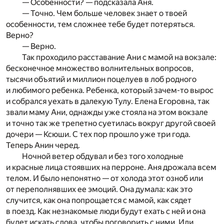
— Особенности? — подсказала Аня.
— Точно. Чем больше человек знает о твоей
особенности, тем сложнее тебе будет потеряться.
Верно?
— Верно.
Так проходило расставание Ани с мамой на вокзале:
бесконечное множество волнительных вопросов,
тысячи объятий и миллион поцелуев в лоб родного
и любимого ребенка. Ребенка, который зачем-то вырос
и собрался уехать в далекую Тулу. Елена Егоровна, так
звали маму Ани, однажды уже стояла на этом вокзале
и точно так же трепетно суетилась вокруг другой своей
дочери — Ксюши. С тех пор прошло уже три года.
Теперь Анин черед.
Ночной ветер обдувал и без того холодные
и красные лица стоявших на перроне. Аня дрожала всем
телом. И было непонятно — от холода этот озноб или
от переполнявших ее эмоций. Она думала: как это
случится, как она попрощается с мамой, как сядет
в поезд. Как незнакомые люди будут ехать с ней и она
будет искать слова, чтобы поговорить с ними. Или