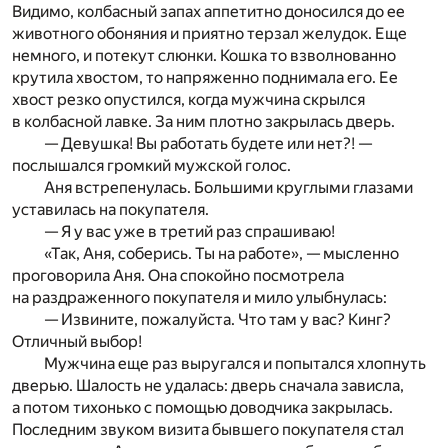
Видимо, колбасный запах аппетитно доносился до ее
животного обоняния и приятно терзал желудок. Еще
немного, и потекут слюнки. Кошка то взволнованно
крутила хвостом, то напряженно поднимала его. Ее
хвост резко опустился, когда мужчина скрылся
в колбасной лавке. За ним плотно закрылась дверь.
— Девушка! Вы работать будете или нет?! —
послышался громкий мужской голос.
Аня встрепенулась. Большими круглыми глазами
уставилась на покупателя.
— Я у вас уже в третий раз спрашиваю!
«Так, Аня, соберись. Ты на работе», — мысленно
проговорила Аня. Она спокойно посмотрела
на раздраженного покупателя и мило улыбнулась:
— Извините, пожалуйста. Что там у вас? Кинг?
Отличный выбор!
Мужчина еще раз выругался и попытался хлопнуть
дверью. Шалость не удалась: дверь сначала зависла,
а потом тихонько с помощью доводчика закрылась.
Последним звуком визита бывшего покупателя стал