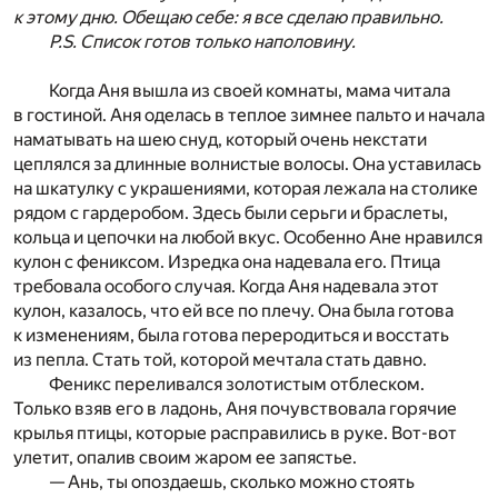
к этому дню. Обещаю себе: я все сделаю правильно.
P.S. Список готов только наполовину.
Когда Аня вышла из своей комнаты, мама читала
в гостиной. Аня оделась в теплое зимнее пальто и начала
наматывать на шею снуд, который очень некстати
цеплялся за длинные волнистые волосы. Она уставилась
на шкатулку с украшениями, которая лежала на столике
рядом с гардеробом. Здесь были серьги и браслеты,
кольца и цепочки на любой вкус. Особенно Ане нравился
кулон с фениксом. Изредка она надевала его. Птица
требовала особого случая. Когда Аня надевала этот
кулон, казалось, что ей все по плечу. Она была готова
к изменениям, была готова переродиться и восстать
из пепла. Стать той, которой мечтала стать давно.
Феникс переливался золотистым отблеском.
Только взяв его в ладонь, Аня почувствовала горячие
крылья птицы, которые расправились в руке. Вот-вот
улетит, опалив своим жаром ее запястье.
— Ань, ты опоздаешь, сколько можно стоять