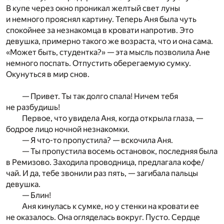
В купе через окно проникал желтый свет луны
и немного прояснял картину. Теперь Аня была чуть
спокойнее за незнакомца в кровати напротив. Это
девушка, примерно такого же возраста, что и она сама.
«Может быть, студентка?» — эта мысль позволила Ане
немного поспать. Отпустить оберегаемую сумку.
Окунуться в мир снов.
— Привет. Ты так долго спала! Ничем тебя
не разбудишь!
Первое, что увидела Аня, когда открыла глаза, —
бодрое лицо ночной незнакомки.
— Я что-то пропустила? — вскочила Аня.
— Ты пропустила восемь остановок, последняя была
в Ремизово. Заходила проводница, предлагала кофе/
чай. И да, тебе звонили раз пять, — загибала пальцы
девушка.
— Блин!
Аня кинулась к сумке, но у стенки на кровати ее
не оказалось. Она огляделась вокруг. Пусто. Сердце