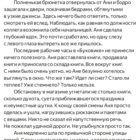
Полненькая брюнетка отвернулась от Ани и бодро
зашагала к двери, покачивая бедрами, обтянутыми
в узкие джинсы. Здесь нечего было ответить, только
смотреть ей вслед. Наблюдать, как равная по должности
коллега возомнила себя начальницей. Аня сделала
глубокий вдох. Это почти сработало, но одну слезу
с левого глаза вытереть все же пришлось.
Последние рабочие часы в «Буковике» не принесли
ничего полезного. Аня расставляла книги, продавала
книги и приносила со склада книги. Все вокруг книг.
С ними было очень уютно, но Ане безумно хотелось
выглянуть в окно. Что же там? Идет ли снег? Стало ли
теплее? Уже стемнело? Только нельзя.
Обстановку в магазине угнетали не столько книги,
сколько духота, суета приближавшегося праздника
и неуместные шутки. К концу своей смены Аня просто
оделась и ушла, нагрузившись рюкзаком и пакетами
с вещами. Никто не сказал ей напутственную речь.
Не пожелал удачной дороги. Не улыбнулся просто так.
Аня медленно шла по привычной стороне улицы
домой. Слезы накатывались на глаза, а ветер сдувал их