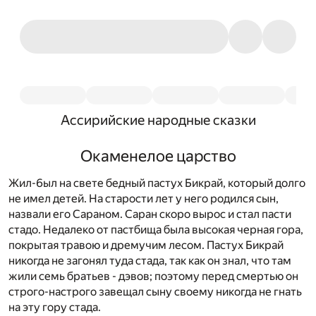
Ассирийские народные сказки
Окаменелое царство
Жил-6ыл на свете бедный пастух Бикрай, который долго
не имел детей. На старости лет у него родился сын,
назвали его Сараном. Саран скоро вырос и стал пасти
стадо. Недалеко от пастбища была высокая черная гора,
покрытая травою и дремучим лесом. Пастух Бикрай
никогда не загонял туда стада, так как он знал, что там
жили семь братьев - дэвов; поэтому перед смертью он
строго-настрого завещал сыну своему никогда не гнать
на эту гору стада.