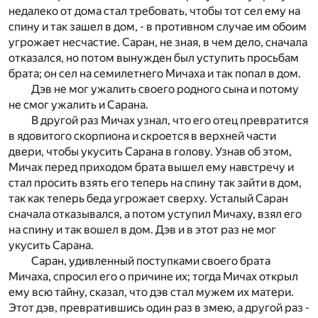
недалеко от дома стал требовать, чтобы тот сел ему на
спину и так зашел в дом, - в противном случае им обоим
угрожает несчастие. Саран, не зная, в чем дело, сначала
отказался, но потом вынужден был уступить просьбам
брата; он сел на семилетнего Мичаха и так попал в дом.
Дэв не мог ужалить своего родного сына и потому
не смог ужалить и Сарана.
В другой раз Мичах узнал, что его отец превратится
в ядовитого скорпиона и скроется в верхней части
двери, чтобы укусить Сарана в голову. Узнав об этом,
Мичах перед приходом брата вышел ему навстречу и
стал просить взять его теперь на спину так зайти в дом,
так как теперь беда угрожает сверху. Усталый Саран
сначала отказывался, а потом уступил Мичаху, взял его
на спину и так вошел в дом. Дэв и в этот раз не мог
укусить Сарана.
Саран, удивленный поступками своего брата
Мичаха, спросил его о причине их; тогда Мичах открыл
ему всю тайну, сказал, что дэв стал мужем их матери.
Этот дэв, превратившись один раз в змею, а другой раз -