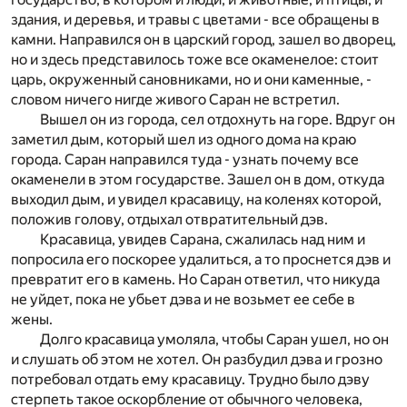
здания, и деревья, и травы с цветами - все обращены в
камни. Направился он в царский город, зашел во дворец,
но и здесь представилось тоже все окаменелое: стоит
царь, окруженный сановниками, но и они каменные, -
словом ничего нигде живого Саран не встретил.
Вышел он из города, сел отдохнуть на горе. Вдруг он
заметил дым, который шел из одного дома на краю
города. Саран направился туда - узнать почему все
окаменели в этом государстве. Зашел он в дом, откуда
выходил дым, и увидел красавицу, на коленях которой,
положив голову, отдыхал отвратительный дэв.
Красавица, увидев Сарана, сжалилась над ним и
попросила его поскорее удалиться, а то проснется дэв и
превратит его в камень. Но Саран ответил, что никуда
не уйдет, пока не убьет дэва и не возьмет ее себе в
жены.
Долго красавица умоляла, чтобы Саран ушел, но он
и слушать об этом не хотел. Он разбудил дэва и грозно
потребовал отдать ему красавицу. Трудно было дэву
стерпеть такое оскорбление от обычного человека,