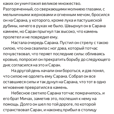
каких он уничтожил великое множество.
Разгоряченный, со сверкающими молниею глазами, с
мельничными жерновами и огненным мечом, бросился
он на Сарана, у которого, кроме лука и пастушеской
дубины, ничего в руках не было. Швырнул он в Сарана
камнем, но Саран прыгнул так высоко, что камень
пролетел и не повредил ему.
Настала очередь Сарана. Пустил он стрелу с такою
силою, что она свалила с ног дэва, который тотчас
почувствовал, что теряет последние силы: обливаясь
кровью, попросил он прекратить борьбу до следующего
дня; согласился на это и Саран.
На другой день начали они бороться, и дэв понял,
что силою не одолеть ему Сарана. Собрал он все
оставшиеся силы и так дунул на Сарана, что тот в одно
мгновение превратился в камень.
Небесное светило Сарана тотчас помрачилось, и
его брат Мичах, заметив это, поспешил к нему на
помощь. Долго он шел по той дороге, по которой
странствовал Саран, и наконец прибыл в столицу