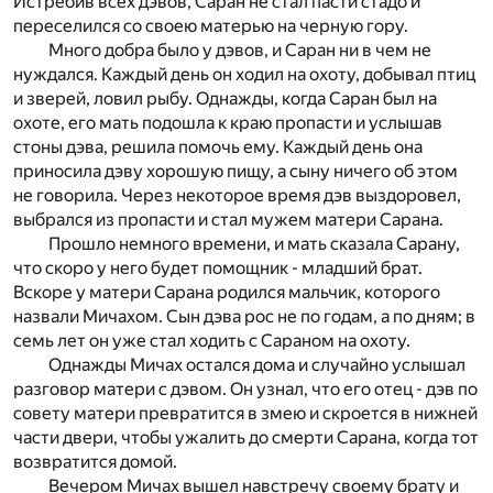
Истребив всех дэвов, Саран не стал пасти стадо и
переселился со своею матерью на черную гору.
Много добра было у дэвов, и Саран ни в чем не
нуждался. Каждый день он ходил на охоту, добывал птиц
и зверей, ловил рыбу. Однажды, когда Саран был на
охоте, его мать подошла к краю пропасти и услышав
стоны дэва, решила помочь ему. Каждый день она
приносила дэву хорошую пищу, а сыну ничего об этом
не говорила. Через некоторое время дэв выздоровел,
выбрался из пропасти и стал мужем матери Сарана.
Прошло немного времени, и мать сказала Сарану,
что скоро у него будет помощник - младший брат.
Вскоре у матери Сарана родился мальчик, которого
назвали Мичахом. Сын дэва рос не по годам, а по дням; в
семь лет он уже стал ходить с Сараном на охоту.
Однажды Мичах остался дома и случайно услышал
разговор матери с дэвом. Он узнал, что его отец - дэв по
совету матери превратится в змею и скроется в нижней
части двери, чтобы ужалить до смерти Сарана, когда тот
возвратится домой.
Вечером Мичах вышел навстречу своему брату и