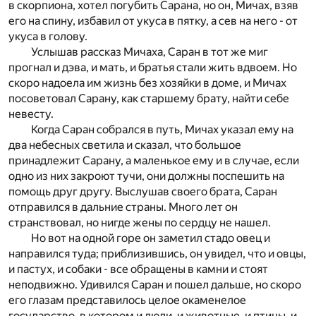
в скорпиона, хотел погубить Сарана, но он, Мичах, взяв
его на спину, избавил от укуса в пятку, а сев на него - от
укуса в голову.
Услышав рассказ Мичаха, Саран в тот же миг
прогнал и дэва, и мать, и братья стали жить вдвоем. Но
скоро надоела им жизнь без хозяйки в доме, и Мичах
посоветовал Сарану, как старшему брату, найти себе
невесту.
Когда Саран собрался в путь, Мичах указал ему на
два небесных светила и сказал, что большое
принадлежит Сарану, а маленькое ему и в случае, если
одно из них закроют тучи, они должны поспешить на
помощь друг другу. Выслушав своего брата, Саран
отправился в дальние страны. Много лет он
странствовал, но нигде жены по сердцу не нашел.
Но вот на одной горе он заметил стадо овец и
направился туда; приблизившись, он увидел, что и овцы,
и пастух, и собаки - все обращены в камни и стоят
неподвижно. Удивился Саран и пошел дальше, но скоро
его глазам представилось целое окаменелое
государство, в котором и люди, и животные, и птицы, и