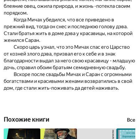
блеяние овец, ожила природа, и жизнь -потекла своим
порядком.
Когда Мичах убедился, что все приведено в
прежний вид, тогда он снес и последнюю голову дэва.
Стали братья жить в доме дэва у красавицы, на которой
женился Саран.
Скоро царь узнал, что это Мичах спас его Царство
от козней злого дэва, призвал его к себе и в знак
благодарности выдал за него свою красавицу - младшую
дочь, справил обоим братьям семидневную свадьбу.
Вскоре после свадьбы Мичах и Саран с огромными
богатствами и красивыми женами возвратились в свой
дом, где стали жить-поживать да детей наживать.
Похожие книги
Все