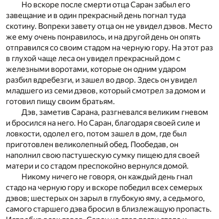
Но вскоре после смерти отца Саран забыл его
завещание и в один прекрасный день погнал туда
скотину. Вопреки завету отца он не увидел дэвов. Место
же ему очень понравилось, и на другой день он опять
отправился со своим стадом на черную гору. На этот раз
в глухой чаще леса он увидел прекрасный дом с
железными воротами, которые он одним ударом
разбил вдребезги, и зашел во двор. Здесь он увидел
младшего из семи дэвов, который смотрел за домом и
готовил пищу своим братьям.
Дэв, заметив Сарана, разгневался великим гневом
и бросился на него. Но Саран, благодаря своей силе и
ловкости, одолел его, потом зашел в дом, где был
приготовлен великолепный обед. Пообедав, он
наполнил свою пастушескую сумку пищею для своей
матери и со стадом преспокойно вернулся домой.
Никому ничего не говоря, он каждый день гнал
стадо на черную гору и вскоре победил всех семерых
дэвов; шестерых он зарыл в глубокую яму, а седьмого,
самого старшего дэва бросил в близлежащую пропасть.