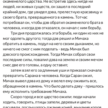
окаменелого царства. Не встретив здесь нигде ни
людей, ни живых существ, он зашел в последний
крайний дом, где увидел дэва, прелестную красавицу и
своего брата, превращенного в камень. Тотчас
потребовал он, чтобы дэв обратил окаменелого брата в
человека, и когда дэв отказался, он начал с ним борьбу.
Три дня продолжалась эта борьба, ни один из них не
мог одолеть другого; тогда дэв решил и Мичаха
обратить в камень, подул на него своим дыханием, но
ничего не смог с ним поделать - ведь Мичах был
дэвского происхождения. Тогда Мичах собрал свои
последние силы, повалил дэва на землю и своим мечом
снес две его головы, а одну оставил;
затем взял его за длинные уши и приказал сначала
превратить Сарана в человека. Когда Саран ожил,
Мичах вывел дэва из дому и велел ему оживить все,
обращенное в камень. Что было делать дэву - пришлось
ему исполнить требование Мичаха.
Скоро город и все царство ожили: люди начали
ходить, говорить, птицы запели, деревья и цветы
расцвели, послышалось ржание коней, мычание коров,