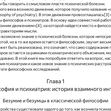
 бы говорить о смысловом пласте психической болезни.
ого века возникло движение, которое получило название 
osophy of psychiatry). В этом движении провозглашалась
[3]
 философов и психиатров. В основу идеи совместной рабо
ронним движением»
[4]
, на которой найдется место и филос
траекториям мысли.
о возможно знание о психической болезни, которое непоср
отой, но в то же время остается философским, звучит весь
ожет быть реализована, это означает, что само содержание
орое остается за рамками психиатрического объяснения, м
довано. В этой книге мы попробуем ответить на вопрос, н
ия психиатрии и какое новое знание о психических расстро
тате философских исследований.
Глава 1
офия и психиатрия: история взаимного ин
Безумие и безумцы в классической философии
ройства существовали задолго до того, как возникла психи