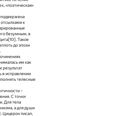
ех, «поэтическая»
) подвержена
 отсылками к
пирированные
его безумным, в
дита
[10]
. Такое
вплоть до эпохи
.
сочинениях
нималась им как
ак результат
ь в исправлении
выполнять телесные
нтичности –
ения. С точки
и. Для тела
низма, а для души
]
. Цицерон писал,