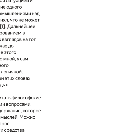
ой ситуацией и
ние одного
размышлениями над
нял, что не может
[1]
. Дальнейшее
арованием в
 взглядов на тот
чае до
е этого
о мной, я сам
ного
 логичной,
и этих словах
дь в
читать философские
ими вопросами.
одержание, которое
» мыслей. Можно
прос
и средства,