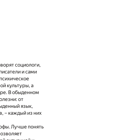
оворят социологи,
писатели и сами
 психическое
ой культуры, а
ире. В обыденном
олезни: от
ыденный язык,
, – каждый из них
софы. Лучше понять
позволяет