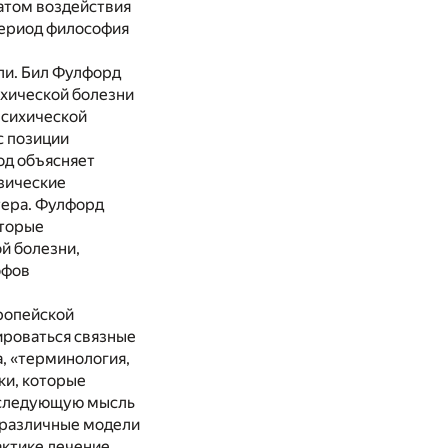
татом воздействия
 период философия
ли. Бил Фулфорд
ихической болезни
психической
с позиции
од объясняет
зические
тера. Фулфорд
оторые
й болезни,
офов
вропейской
ироваться связные
, «терминология,
ки, которые
последующую мысль
 различные модели
актике лечение