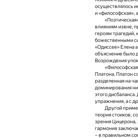
осуществлялось ин
и «философская», 
«Поэтическая»
влияниям извне, 
героям трагедий,
божественными сил
«Одиссее» Елена 
объяснение было д
Возрождения упоми
«Философская»
Платона. Платон с
разделенная на час
доминирования низ
этого дисбаланса.
упражнения, а с д
Другой пример
теория стоиков, с
зрения Цицерона, 
гармония заключае
– в правильном со