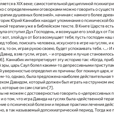
ляется в XIX веке; самостоятельной дисциплиной психиатри
ако с определенными оговорками можно говорить о сущест
ерапии душевных болезней», начиная с намного более древ
торик Юрий Каннабих находит упоминания о психической бо
ной терапии уже в библейском тексте. В Книге Царств ест
ула отступил Дух Господень, и возмущал его злой дух от Го
: вот, злой дух от Бога возмущает тебя; пусть господин на
д тобою, поискать человека, искусного в игре на гуслях, и 
ога, то он, играя рукою своею, будет успокаивать тебя. ‹…› И 
 Давид, взяв гусли, играл, – и отраднее и лучше становилось
[6]
. Каннабих интерпретирует эту историю так: «Когда, при
 эры, царь Саул болел какими-то депрессивными приступам
й уверенностью определил их причины: бог покинул царя, и 
Кем-то, однако, была предложена наиболее действительная 
еком Давидом, который должен был играть на струнном ин
 которые он сам слагал»
[7]
.
мы не можем с достоверностью говорить о «депрессивных 
 и о том, что игра Давида на гуслях была «действенной тера
ние о психической болезни и первые практики лечения дей
но, в так называемый допсихиатрический период. Тогда же 