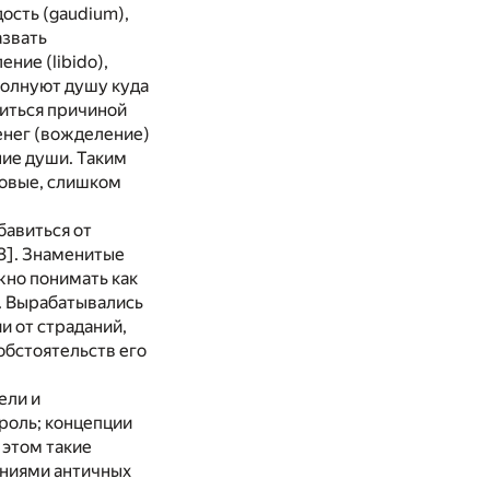
ость (gaudium),
азвать
ние (libido),
 волнуют душу куда
виться причиной
денег (вожделение)
ние души. Таким
ровые, слишком
бавиться от
3]
. Знаменитые
жно понимать как
ь. Вырабатывались
и от страданий,
обстоятельств его
ели и
роль; концепции
 этом такие
ениями античных