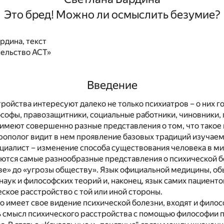
Это бред! Можно ли осмыслить безумие?
рдина, текст
ельство АСТ»
Введение
ройства интересуют далеко не только психиатров – о них г
софы, правозащитники, социальные работники, чиновники, 
 имеют совершенно разные представления о том, что такое
рополог видит в нем проявление базовых традиций изучаем
циалист – изменение способа существования человека в м
ются самые разнообразные представления о психической б
ве» до «угрозы обществу». Язык официальной медицины, об
наук и философских теорий и, наконец, язык самих пациентов
ское расстройство с той или иной стороны.
кто имеет свое видение психической болезни, входят и фило
ь смысл психического расстройства с помощью философии 