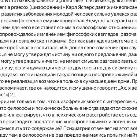
. В статье «Каузальные и „понятные“ связи между жизненн
ntia praecox (шизофрении)» Карл Ясперс дает жизнеописа
е развития заболевания молодой человек сильно увлекся 
росами (особенно ему импонировал Эдмунд Гуссерль) и по
 чем для него все станет ясным в философском отношении»
сопровождалось изменением философских взглядов, разоч
дом на позицию скептицизма. Вот как выглядела система его
уже пребывал в госпитале. «Он довел свое сомнение при слу
: „я не могу утверждать истину ни одного предложения, даж
 могу утверждать ничего, не имеет смысла разговаривать с
ицу, если я думаю для чего-то другого, а не для сиюминут
о друзья, хотя и находили такую позицию неопровержимой и
что ее реализация возможна только в сумасшедшем доме. Пр
споминает, где он находится, и смущенно говорит: „Ах, я ве
е“»
[2]
.
ории не только в том, что шизофреник может с интересом 
, что философы и психически больные иногда задаются схож
дно иллюстрирует, что в психическом расстройстве есть с
а производить впечатление «неопровержимых и логичных
осмыслить это содержание? Психиатрия отвечает на этот во
ду тем в философии не раз предпринимались попытки найт