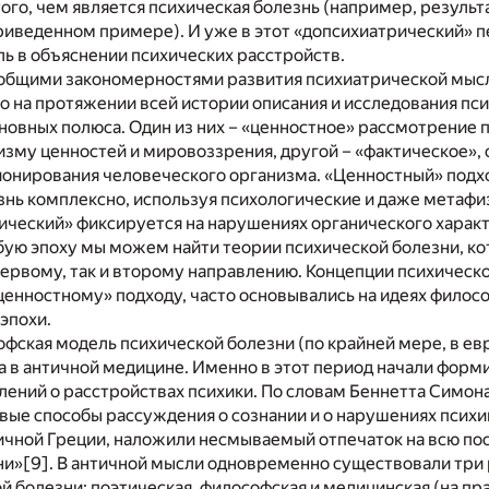
ого, чем является психическая болезнь (например, резуль
 приведенном примере). И уже в этот «допсихиатрический»
ь в объяснении психических расстройств.
с общими закономерностями развития психиатрической мыс
то на протяжении всей истории описания и исследования пс
новных полюса. Один из них – «ценностное» рассмотрение 
изму ценностей и мировоззрения, другой – «фактическое», 
онирования человеческого организма. «Ценностный» подх
знь комплексно, используя психологические и даже метафи
тический» фиксируется на нарушениях органического харак
юбую эпоху мы можем найти теории психической болезни, к
ервому, так и второму направлению. Концепции психическо
енностному» подходу, часто основывались на идеях филос
эпохи.
фская модель психической болезни (по крайней мере, в е
а в античной медицине. Именно в этот период начали форм
ений о расстройствах психики. По словам Беннетта Симона
вые способы рассуждения о сознании и о нарушениях психи
тичной Греции, наложили несмываемый отпечаток на всю 
ни»
[9]
. В античной мысли одновременно существовали три
й болезни: поэтическая, философская и медицинская (на пр