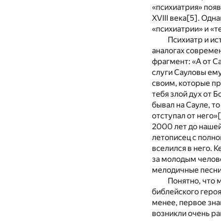
«психиатрия» появ
XVIII века
[5]
. Одн
«психиатрии» и «т
Психиатр и ис
аналогах современ
фрагмент: «А от Са
слуги Сауловы ему
своим, которые пре
тебя злой дух от Б
бывал на Сауле, то
отступал от него»
2000 лет до нашей
летописец с полно
вселился в него. 
за молодым челов
мелодичные песни,
Понятно, что 
библейского героя
менее, первое зна
возникли очень ра