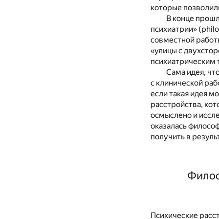
которые позволили
В конце прошл
психиатрии» (phil
совместной работы
«улицы с двухсто
психиатрическим 
Сама идея, чт
с клинической раб
если такая идея м
расстройства, кот
осмыслено и иссле
оказалась философ
получить в резуль
Филос
Психические расст