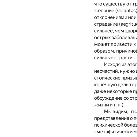
что существуют тр
желание (voluntas
отклонениями или р
страдание (aegritu
сильнее, чем здор
острых заболевани
может привести к 
образом, причино
сильные страсти.
Исходя из это
несчастий, нужно 
стоические призыв
конечную цель тер
даже некоторые пр
обсуждение со стр
жизни и т. п.).
Мы видим, что
представления о п
психической болез
«метафизические»