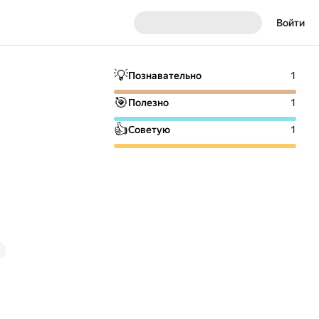
Войти
💡
Познавательно
1
🎯
Полезно
1
👍
Советую
1