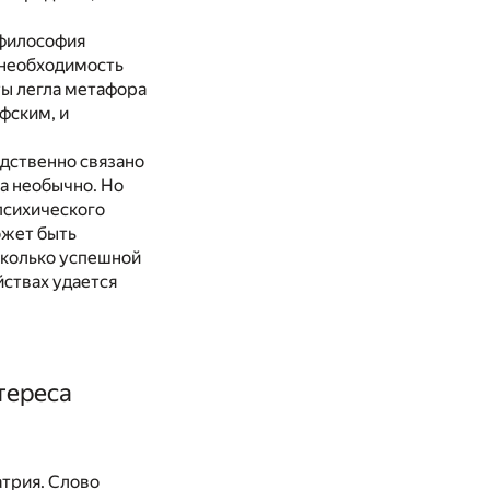
«философия
необходимость
ты легла метафора
офским, и
едственно связано
ма необычно. Но
 психического
ожет быть
асколько успешной
йствах удается
тереса
атрия. Слово