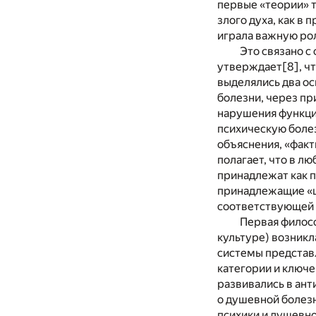
первые «теории» т
злого духа, как в
играла важную рол
Это связано 
утверждает
[8]
, ч
выделялись два ос
болезни, через пр
нарушения функци
психическую боле
объяснения, «фак
полагает, что в л
принадлежат как п
принадлежащие «ц
соответствующей 
Первая филосо
культуре) возникл
системы представл
категории и ключе
развивались в ан
о душевной болез
психики и душевно