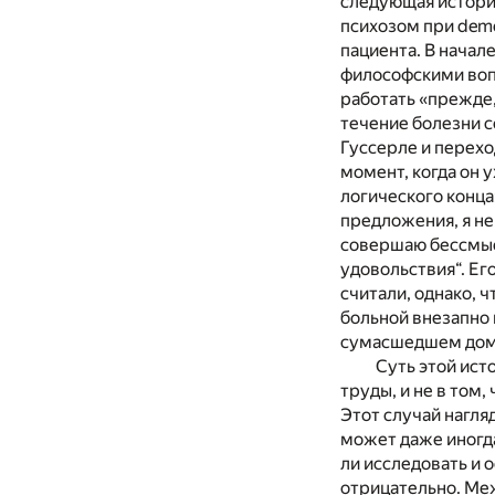
следующая история
психозом при deme
пациента. В начал
философскими воп
работать «прежде,
течение болезни 
Гуссерле и перехо
момент, когда он 
логического конца
предложения, я не
совершаю бессмысл
удовольствия“. Ег
считали, однако, 
больной внезапно в
сумасшедшем дом
Суть этой ист
труды, и не в том
Этот случай нагля
может даже иногд
ли исследовать и 
отрицательно. Меж