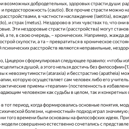
и возможных добродетельных, здоровых страсти души: рад
) и предосторожность (cautio). Все прочие страсти можно н
асстройствами, в частности наслаждение (laetitia), вожделе
do), и страх (metus). Нездорово в этих чувствах то, что они
овые. Эти нездоровые страсти (расстройства) могут стано
й, а те, в свою очередь, – хронических. Например, жажда 
острой скупости, а та – превратиться в хроническое состоя
й психических расстройств являются неправильные, нездо
го, Цицерон сформулировал следующее правило: «чтобы из
исцелиться душой, а этого нельзя достичь без философии»
[1
ы к невозмутимости (ataraxia) и бесстрастию (apatheia) мо
апии, которую осуществляет сам человек либо его учител
актические приемы «терапии» (постепенность в избавлени
адающим человеком как судьбы в целом, так и конкретных 
 в тот период, когда формировались основные понятия, мод
сихической болезни, «ценностный» подход играл значимую 
ни того времени были основаны на философских идеях. При
 модели совершенно естественно сочетались с представл