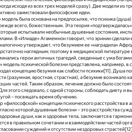
огда исходя из всех трех моделей сразу). Две модели из тр
активно заимствовали философские идеи.
 модель была основана на предпосылке, что психика (душа
прежде всего, божественным. Эта теория «подтверждалась»
 которые испытывали необычные душевные состояния, инс
ами. В «Илиаде» Агамемнон говорит, что эринии сделали 
аналогично утверждает, что безумием ее «наградила» Афро
остаточно наглядным; поэтому в медицинской литературе 
нались герои античных трагедий, сведенные с ума богами
 модель психической болезни представлена, например, в 
оздал концепцию безумия как слабости психики
[11]
. Душа по
ти (разумная, яростная, страстная), а безумие возникало к
ших частей. Таким образом, лечение должно было состоят
 Для этого следовало, с одной стороны, соблюдать диету и 
ругой – посвящать время обучению.
 «философской» концепции психического расстройства в а
огласно которой душевные болезни – это расстройства сужд
здоровье души, как и здоровье тела, заключается в гармони
тся в правильном сочетании и взаимодействии частей орга
гласовании суждений и отсутствии нездоровых страстей
[12