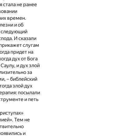
я стала не ранее
вовании
них времен.
лезни и об
ь следующий
спода. И сказали
ш прикажет слугам
когда придет на
когда дух от Бога
 Саулу, и дух злой
близительно за
и, – библейский
тогда злой дух
терапия: посылали
струменте и петь
приступах»
пией». Тем не
ствительно
появились и