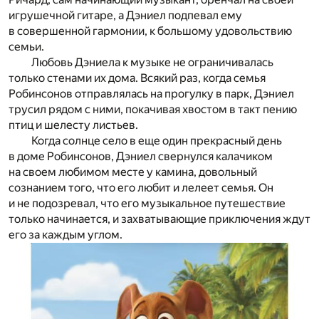
игрушечной гитаре, а Дэниел подпевал ему
в совершенной гармонии, к большому удовольствию
семьи.
Любовь Дэниела к музыке не ограничивалась
только стенами их дома. Всякий раз, когда семья
Робинсонов отправлялась на прогулку в парк, Дэниел
трусил рядом с ними, покачивая хвостом в такт пению
птиц и шелесту листьев.
Когда солнце село в еще один прекрасный день
в доме Робинсонов, Дэниел свернулся калачиком
на своем любимом месте у камина, довольный
сознанием того, что его любит и лелеет семья. Он
и не подозревал, что его музыкальное путешествие
только начинается, и захватывающие приключения ждут
его за каждым углом.