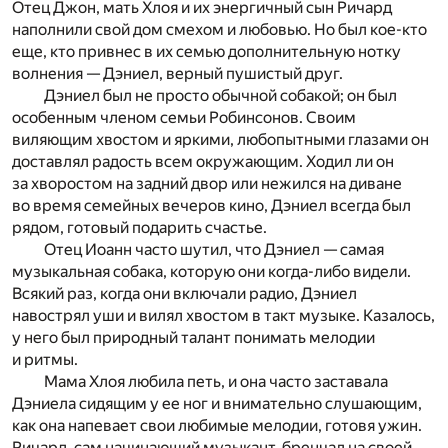
Отец Джон, мать Хлоя и их энергичный сын Ричард
наполнили свой дом смехом и любовью. Но был кое-кто
еще, кто привнес в их семью дополнительную нотку
волнения — Дэниел, верный пушистый друг.
Дэниел был не просто обычной собакой; он был
особенным членом семьи Робинсонов. Своим
виляющим хвостом и яркими, любопытными глазами он
доставлял радость всем окружающим. Ходил ли он
за хворостом на задний двор или нежился на диване
во время семейных вечеров кино, Дэниел всегда был
рядом, готовый подарить счастье.
Отец Иоанн часто шутил, что Дэниел — самая
музыкальная собака, которую они когда-либо видели.
Всякий раз, когда они включали радио, Дэниел
навострял уши и вилял хвостом в такт музыке. Казалось,
у него был природный талант понимать мелодии
и ритмы.
Мама Хлоя любила петь, и она часто заставала
Дэниела сидящим у ее ног и внимательно слушающим,
как она напевает свои любимые мелодии, готовя ужин.
Ричард, сам начинающий музыкант, бренчал на своей