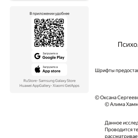
В приложении удобнее
Психо
Шрифты предоста
RuStore
·
Samsung Galaxy Store
Huawei AppGallery
·
Xiaomi GetApps
© Оксана Сергеев
© Алима Хамм
Данное иссле
Проводится те
рассматривае