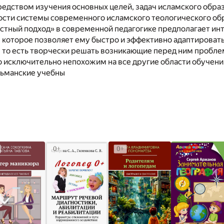
едством изучения основных целей, задач исламского образ
ости системы современного исламского теологического об
тный подход» в современной педагогике предполагает инт
о, которое позволяет ему быстро и эффективно адаптирова
 то есть творчески решать возникающие перед ним пробле
о исключительно непохожим на все другие области обучени
ьманские учебны