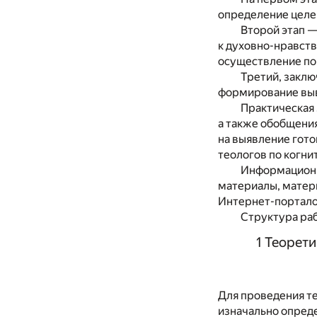
определение целе
Второй этап —
к духовно-нравст
осуществление по
Третий, заклю
формирование выв
Практическая 
а также обобщения
на выявление гот
теологов по когн
Информационн
материалы, матер
Интернет-портало
Структура раб
1 Теорет
Для проведения т
изначально опред