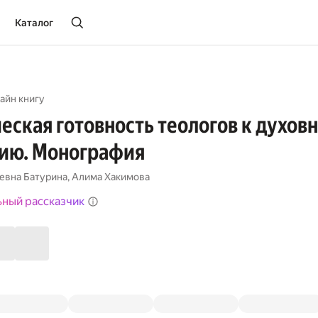
Каталог
айн книгу
еская готовность теологов к духов
ию. Монография
евна Батурина
,
Алима Хакимова
ьный рассказчик