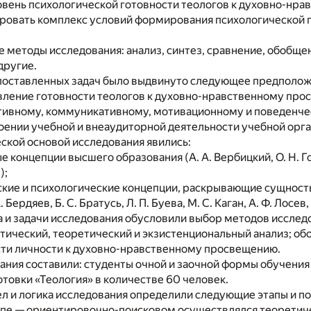
овень психологической готовности теологов к духовно-нр
ировать комплекс условий формирования психологической 
 методы исследования: анализ, синтез, сравнение, обобщен
другие.
поставленных задач было выдвинуто следующее предположе
явление готовности теологов к духовно-нравственному пр
итивному, коммуникативному, мотивационному и поведенче
оении учебной и внеаудиторной деятельности учебной орга
ской основой исследования явились:
 концепции высшего образования (А. А. Вербицкий, О. Н. Гол
);
еские и психологические концепции, раскрывающие сущнос
Бердяев, Б. С. Братусь, Л. П. Буева, М. С. Каган, А. Ф. Лосев,
а и задачи исследования обусловили выбор методов исслед
тический, теоретический и экзистенциональный анализ; о
сти личности к духовно-нравственному просвещению.
ания составили: студенты очной и заочной формы обучени
товки «Теология» в количестве 60 человек.
 и логика исследования определили следующие этапы и по
апе — ориентировочно-поисковом осуществлялся теоретиче