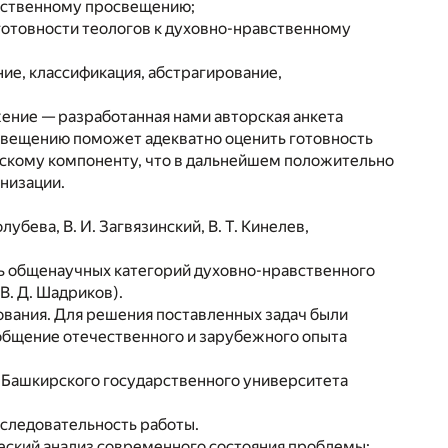
авственному просвещению;
готовности теологов к духовно-нравственному
ие, классификация, абстрагирование,
ние — разработанная нами авторская анкета
освещению поможет адекватно оценить готовность
скому компоненту, что в дальнейшем положительно
низации.
убева, В. И. Загвязинский, В. Т. Кинелев,
ть общенаучных категорий духовно-нравственного
 В. Д. Шадриков).
ования. Для решения поставленных задач были
бобщение отечественного и зарубежного опыта
я Башкирского государственного университета
следовательность работы.
ский анализ современного состояния проблемы;