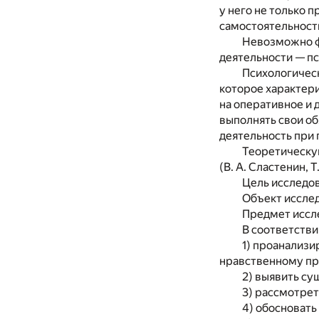
у него не только 
самостоятельность
Невозможно ф
деятельности — п
Психологическ
которое характер
на оперативное и 
выполнять свои об
деятельность при
Теоретическую
(В. А. Сластенин, Т
Цель исследов
Объект исслед
Предмет иссл
В соответстви
1) проанализи
нравственному п
2) выявить су
3) рассмотрет
4) обосноват