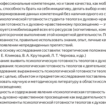
профессиональные компетенции, но и такие качества, как мо
, способность брать на себя инициативу, делать выбор и нес
ормирование данных компетенций без наличия одного из 
сихологической готовности студента-теолога к духовно-н
ая готовность к духовно-нравственному просвещению — эт
изуется мобилизацией всех его ресурсов (когнитивных, ко
долгосрочное выполнение этой конкретной деятельности. 
язанности, правильно использовать знания, опыт, личные к
 появлении непредвиденных препятствий.
 основу исследования составили: теоретические положени
. Е. Климова, В. А. Крутецкий, Л. Т. Чернова, и др.)
ания: выявить психологическую готовность теологов к ду
ования: психологическая готовность теологов к деятельнос
едования: выраженность психологической готовности теол
и с целью, объектом и предметом исследования поставлен
ровать научную и методическую литературу в области иссл
росвещению;
щность и содержание явления «психологическая готовность 
ь духовно-нравственное просвещение как вид деятельности
ь компоненты психологической готовности теологов к дух