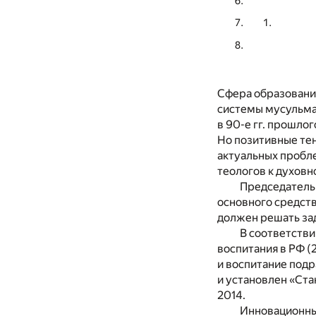
Сфера образования
системы мусульма
в 90-е гг. прошло
Но позитивные тен
актуальных пробле
теологов к духовн
Председатель 
основного средст
должен решать за
В соответстви
воспитания в РФ 
и воспитание подр
и установлен «Ста
2014.
Инновационны