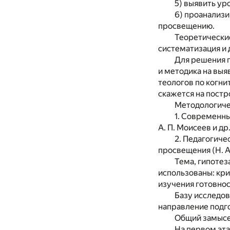
5) выявить ур
6) проанализ
просвещению.
Теоретические
систематизация и 
Для решения 
и методика на вы
теологов по когн
скажется на постр
Методологиче
1. Современные
А. П. Моисеев и др.
2. Педагогич
просвещения (Н. А. 
Тема, гипотез
использованы: кри
изучения готовно
Базу исследов
направление подго
Общий замысел
На первом эт