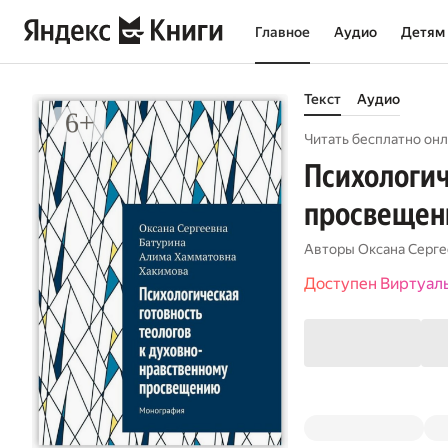
Главное
Аудио
Детям
Текст
Аудио
Читать бесплатно онл
Психологич
просвещен
Авторы
Оксана Серге
Доступен Виртуал