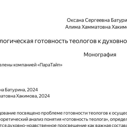
Оксана Сергеевна Батур
Алима Хамматовна Хаким
логическая готовность теологов к духов
Монография
влены компанией «ПараТайп»
на Батурина, 2024
атовна Хакимова, 2024
дование посвящено проблеме готовности теологов к осуще
оретический анализ понятия «готовность теолога», опреде
тся духовно-нравственное просвещение как важная состав