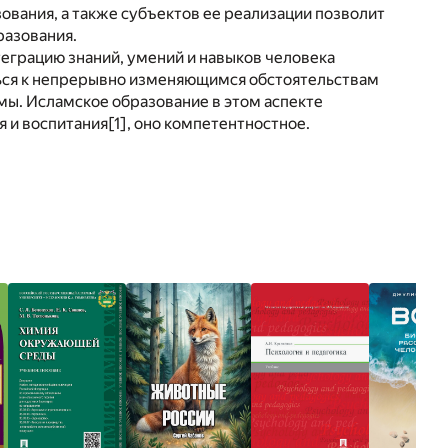
ования, а также субъектов ее реализации позволит
разования.
еграцию знаний, умений и навыков человека
ться к непрерывно изменяющимся обстоятельствам
мы. Исламское образование в этом аспекте
я и воспитания
[1]
, оно компетентностное.