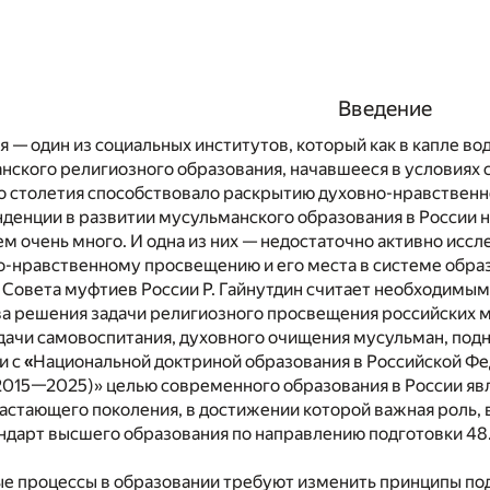
Введение
 — один из социальных институтов, который как в капле 
нского религиозного образования, начавшееся в условиях
го столетия способствовало раскрытию духовно-нравствен
денции в развитии мусульманского образования в России н
м очень много. И одна из них — недостаточно активно исс
о-нравственному просвещению и его места в системе обра
Совета муфтиев России Р. Гайнутдин считает необходимым
ва решения задачи религиозного просвещения российских 
дачи самовоспитания, духовного очищения мусульман, подн
и с
«
Национальной доктриной образования в Российской Фед
(2015—2025)» целью современного образования в России яв
астающего поколения, в достижении которой важная роль, в
ндарт высшего образования по направлению подготовки 48.
е процессы в образовании требуют изменить принципы по