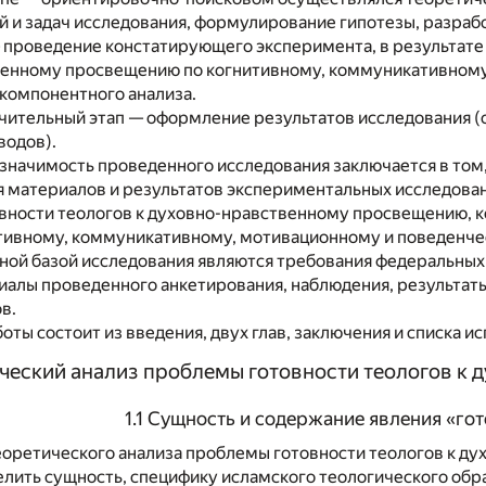
й и задач исследования, формулирование гипотезы, разра
 проведение констатирующего эксперимента, в результате
венному просвещению по когнитивному, коммуникативному
компонентного анализа.
чительный этап — оформление результатов исследования (
одов).
значимость проведенного исследования заключается в том,
 материалов и результатов экспериментальных исследован
овности теологов к духовно-нравственному просвещению, к
итивному, коммуникативному, мотивационному и поведенче
ой базой исследования являются требования федеральных 
иалы проведенного анкетирования, наблюдения, результат
в.
оты состоит из введения, двух глав, заключения и списка 
ический анализ проблемы готовности теологов к
1.1 Сущность и содержание явления «го
еоретического анализа проблемы готовности теологов к д
елить сущность, специфику исламского теологического об