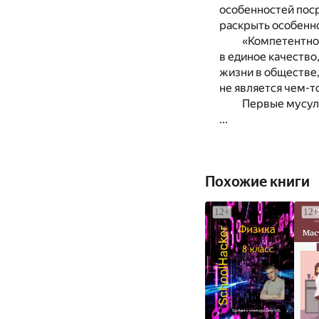
особенностей поср
раскрыть особенн
«Компетентнос
в единое качеств
жизни в обществе,
не является чем-т
Первые мусул
...
Похожие книги