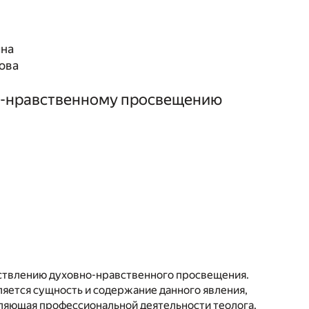
ина
ова
но-нравственному просвещению
ствлению духовно-нравственного просвещения.
ляется сущность и содержание данного явления,
ляющая профессиональной деятельности теолога.