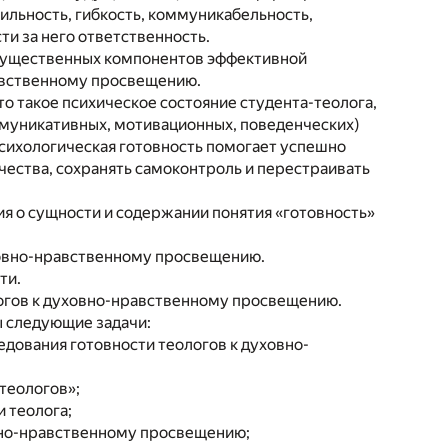
бильность, гибкость, коммуникабельность,
ти за него ответственность.
существенных компонентов эффективной
равственному просвещению.
о такое психическое состояние студента-теолога,
ммуникативных, мотивационных, поведенческих)
Психологическая готовность помогает успешно
ачества, сохранять самоконтроль и перестраивать
я о сущности и содержании понятия «готовность»
ховно-нравственному просвещению.
ти.
огов к духовно-нравственному просвещению.
ы следующие задачи:
едования готовности теологов к духовно-
теологов»;
 теолога;
овно-нравственному просвещению;