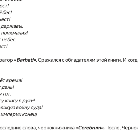
ест!
 бес!
ъест!
е державы.
ю понимания!
 небес.
ест!
ратор «
Barbati».
Сражался с обладателям этой книги. И когд
ёт время!
 день!
 тот,
у книгу в руки!
ликую войну суда!
 империи конец!
оследние слова, чернокнижника «
Сerebrum».
После, Чернок