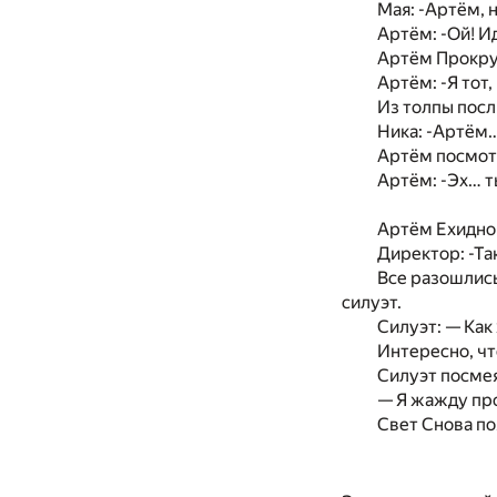
Мая: -Артём, н
Артём: -Ой! И
Артём Прокрут
Артём: -Я тот,
Из толпы посл
Ника: -Артём
Артём посмотр
Артём: -Эх… т
Артём Ехидно 
Директор: -Та
Все разошлись
силуэт.
Силуэт: — Как
Интересно, чт
Силуэт посме
— Я жажду пр
Свет Снова по