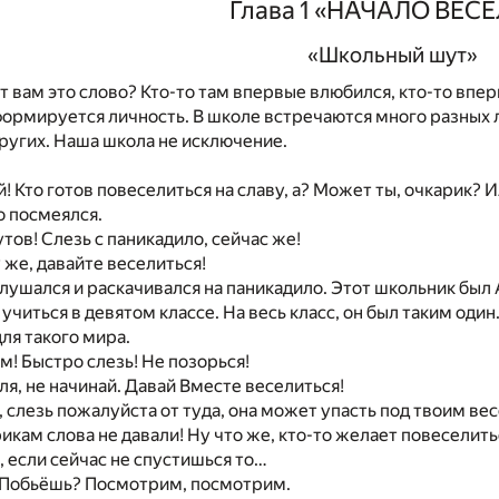
Глава 1 «НАЧАЛО ВЕС
«Школьный шут»
т вам это слово? Кто-то там впервые влюбился, кто-то впер
формируется личность. В школе встречаются много разных л
ругих. Наша школа не исключение.
й! Кто готов повеселиться на славу, а? Может ты, очкарик?
о посмеялся.
тов! Слезь с паникадило, сейчас же!
 же, давайте веселиться!
лушался и раскачивался на паникадило. Этот школьник был
читься в девятом классе. На весь класс, он был таким один.
ля такого мира.
м! Быстро слезь! Не позорься!
ля, не начинай. Давай Вместе веселиться!
, слезь пожалуйста от туда, она может упасть под твоим ве
икам слова не давали! Ну что же, кто-то желает повеселить
, если сейчас не спустишься то…
! Побьёшь? Посмотрим, посмотрим.