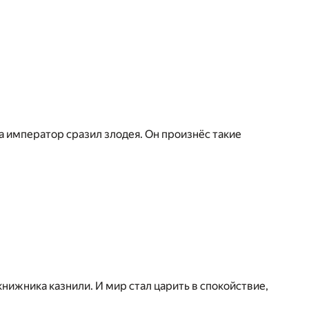
а император сразил злодея. Он произнёс такие
нижника казнили. И мир стал царить в спокойствие,