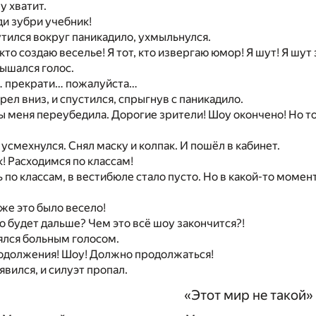
у хватит.
ди зубри учебник!
ился вокруг паникадило, ухмыльнулся.
 кто создаю веселье! Я тот, кто извергаю юмор! Я шут! Я шут
ышался голос.
… прекрати… пожалуйста…
ел вниз, и спустился, спрыгнув с паникадило.
ы меня переубедила. Дорогие зрители! Шоу окончено! Но то
усмехнулся. Снял маску и колпак. И пошёл в кабинет.
к! Расходимся по классам!
 по классам, в вестибюле стало пусто. Но в какой-то момен
 же это было весело!
о будет дальше? Чем это всё шоу закончится?!
ялся больным голосом.
одолжения! Шоу! Должно продолжаться!
явился, и силуэт пропал.
«Этот мир не такой»