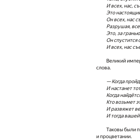
И всех, нас, съ
Это настоящий
Он всех, нас с
Разрушая, вс
Это, за грань
Он спустится с
И всех, нас съ
Великий импе
слова.
— Когда пройд
И настанет тот
Когда найдётся
Кто возьмет эт
И развяжет ве
И тогда вашей
Таковы были п
и процветании.