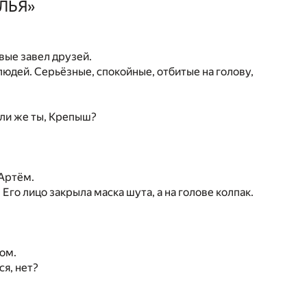
ЕЛЬЯ»
вые завел друзей.
юдей. Серьёзные, спокойные, отбитые на голову,
 Или же ты, Крепыш?
 Артём.
 Его лицо закрыла маска шута, а на голове колпак.
сом.
ся, нет?