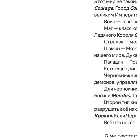
Этот мир не такой
Courage
. Город
Co
великим Императ
Воин — класс 
Маг — класс к
Ледяного Короля
G
Стрелок — мож
Шаман — Может
нашего мира. Дух
Паладин — Пов
Есть ещё один
Чернокнижник
демонов, управлят
Для чернокниж
Богини
Mundus.
Та
Второй тип кни
разрушать всё на 
Крови».
Если Черн
Всё что несёт
Тьма, спуститс