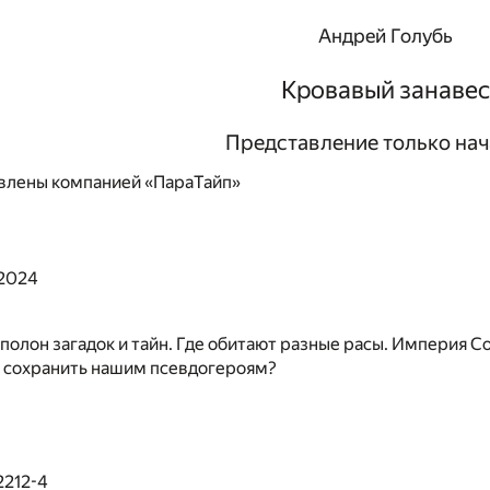
Андрей Голубь
Кровавый занавес
Представление только нач
влены компанией «ПараТайп»
 2024
полон загадок и тайн. Где обитают разные расы. Империя Co
о сохранить нашим псевдогероям?
2212-4