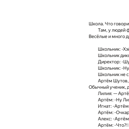
Школа. Что говори
Там, у людей 
Весёлые и много д
Школьник: -Хэ
Школьник дик
Директор: -Шу
Школьник: -Ну
Школьник не с
Артём Шутов, у
Обычный ученик, д
Лилия: — Артё
Артём: -Ну Ли
Игнат: -Артём
Артём: -Очкар
Алекс: -Артём
Артём: -Что?