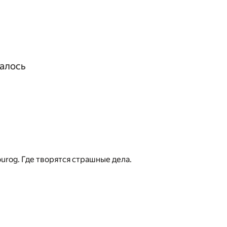
алось
urog. Где творятся страшные дела.