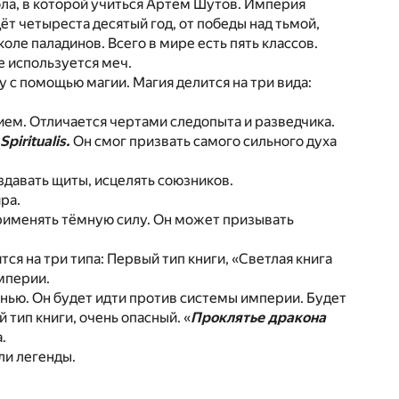
ола, в которой учиться Артём Шутов. Империя
ёт четыреста десятый год, от победы над тьмой,
коле паладинов. Всего в мире есть пять классов.
 используется меч.
 с помощью магии. Магия делится на три вида:
ем. Отличается чертами следопыта и разведчика.
Spiritualis.
Он смог призвать самого сильного духа
здавать щиты, исцелять союзников.
ра.
рименять тёмную силу. Он может призывать
я на три типа: Первый тип книги, «Светлая книга
мперии.
тенью. Он будет идти против системы империи. Будет
 тип книги, очень опасный. «
Проклятье дракона
.
али легенды.