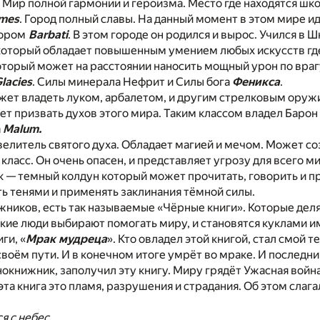
. Мир полной гармонии и героизма. Место где находятся шк
mes
. Город полный славы. На данный момент в этом мире ид
ором
Barbati
. В этом городе он родился и вырос. Учился в Ш
который обладает повышенным умением любых искусств где
оторый может на расстоянии наносить мощный урон по врагу
lacies
. Силы минерала Нефрит и Силы бога
Феникса
.
ет владеть луком, арбалетом, и другим стрелковым оружи
 призвать духов этого мира. Таким классом владел Барон
а
Malum.
елитель святого духа. Обладает магией и мечом. Может со
 класс. Он очень опасен, и представляет угрозу для всего ми
 — темный колдун который может прочитать, говорить и п
ь тенями и применять заклинания тёмной силы.
ников, есть так называемые «Чёрные книги». Которые делятс
кие люди выбирают помогать миру, и становятся куклами и
ги, «
Мрак мудреца
». Кто овладел этой книгой, стал смой 
своём пути. И в конечном итоге умрёт во мраке. И последний
окнижник, заполучил эту книгу. Миру грядёт Ужасная война
 эта книга это пламя, разрушения и страдания. Об этом слаг
я с небес.