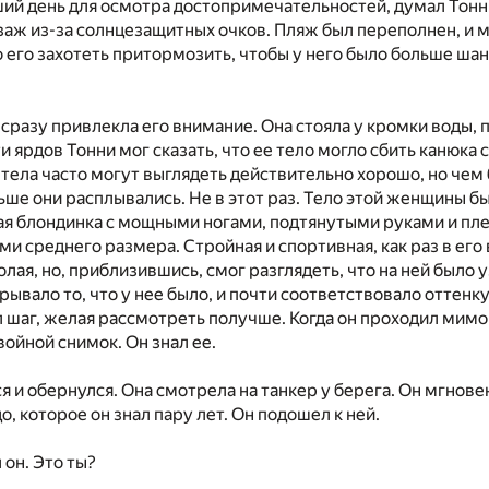
ий день для осмотра достопримечательностей, думал Тонн
заж из-за солнцезащитных очков. Пляж был переполнен, и 
о его захотеть притормозить, чтобы у него было больше шан
сразу привлекла его внимание. Она стояла у кромки воды, 
и ярдов Тонни мог сказать, что ее тело могло сбить канюка 
а тела часто могут выглядеть действительно хорошо, но чем
ьше они расплывались. Не в этот раз. Тело этой женщины 
ая блондинка с мощными ногами, подтянутыми руками и пл
и среднего размера. Стройная и спортивная, как раз в его 
олая, но, приблизившись, смог разглядеть, что на ней было 
рывало то, что у нее было, и почти соответствовало оттенк
 шаг, желая рассмотреть получше. Когда он проходил мимо 
войной снимок. Он знал ее.
я и обернулся. Она смотрела на танкер у берега. Он мгнове
о, которое он знал пару лет. Он подошел к ней.
 он. Это ты?