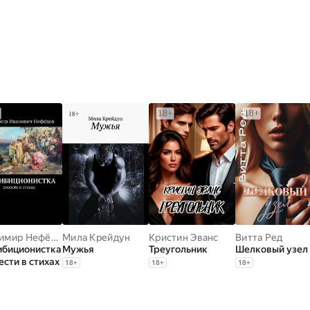
Владимир Нефёдов
Мила Крейдун
Кристин Эванс
Витта Ред
ибиционистка
Мужья
Треугольник
Шелковый узел
ести в стихах
18
+
18
+
18
+