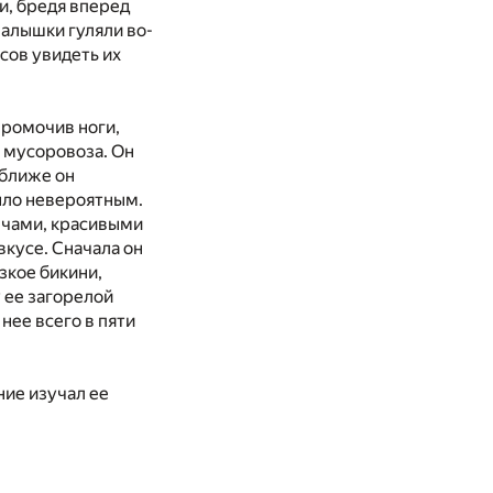
и, бредя вперед
малышки гуляли во-
сов увидеть их
промочив ноги,
с мусоровоза. Он
 ближе он
было невероятным.
ечами, красивыми
вкусе. Сначала он
узкое бикини,
у ее загорелой
нее всего в пяти
ние изучал ее