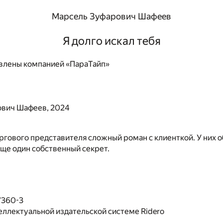
Марсель Зуфарович Шафеев
Я долго искал тебя
влены компанией «ПараТайп»
вич Шафеев, 2024
ргового представителя сложный роман с клиенткой. У них о
 еще один собственный секрет.
7360-3
еллектуальной издательской системе Ridero