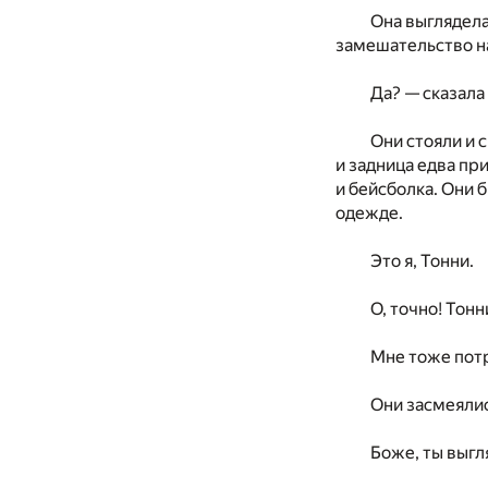
Она выглядела
замешательство на
Да? — сказала 
Они стояли и 
и задница едва пр
и бейсболка. Они 
одежде.
Это я, Тонни.
О, точно! Тонн
Мне тоже потр
Они засмеялис
Боже, ты выгл