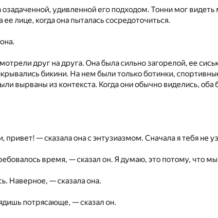
 озадаченной, удивленной его подходом. Тонни мог видеть
 ее лице, когда она пыталась сосредоточиться.
она.
смотрели друг на друга. Она была сильно загорелой, ее сис
икрывались бикини. На нем были только ботинки, спортивн
были вырваны из контекста. Когда они обычно виделись, оба
и, привет! — сказала она с энтузиазмом. Сначала я тебя не у
ебовалось время, — сказал он. Я думаю, это потому, что мы
ь. Наверное, — сказала она.
ядишь потрясающе, — сказал он.