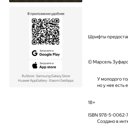
В приложении удобнее
Шрифты предоста
© Марсель Зуфаро
RuStore
·
Samsung Galaxy Store
У молодого то
Huawei AppGallery
·
Xiaomi GetApps
но у нее есть
18+
ISBN 978-5-0062-
Создано в инт