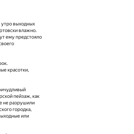
е утро выходных
ертовски влажно.
ут ему предстояло
своего
рок.
ые красотки,
причудливый
рской пейзаж, как
ще не разрушили
ского городка,
 выходные или