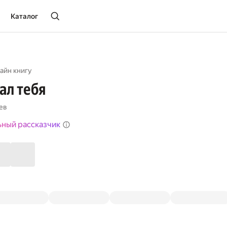
Каталог
айн книгу
ал тебя
ев
ьный рассказчик