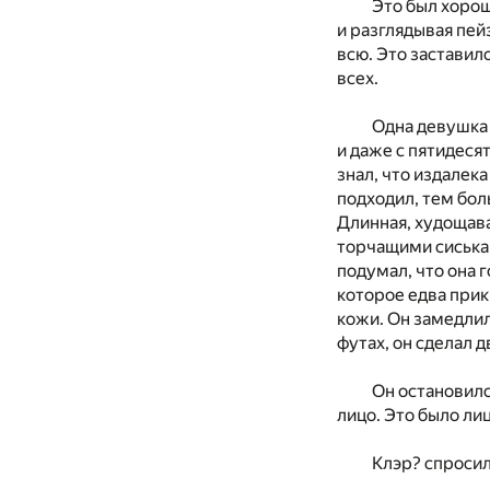
Это был хорош
и разглядывая пей
всю. Это заставил
всех.
Одна девушка 
и даже с пятидесят
знал, что издалек
подходил, тем бол
Длинная, худощав
торчащими сиськам
подумал, что она г
которое едва прик
кожи. Он замедлил
футах, он сделал д
Он остановилс
лицо. Это было лиц
Клэр? спросил