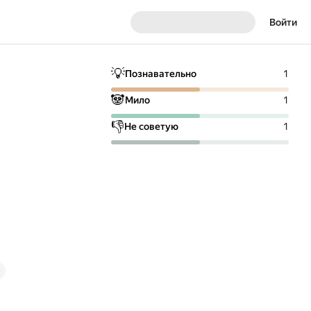
Войти
💡
Познавательно
1
🐼
Мило
1
👎
Не советую
1