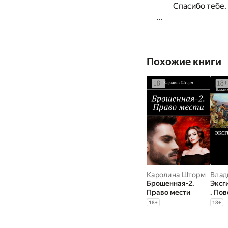
Спасибо тебе.
...
Похожие книги
Каролина Шторм
Брошенная-2.
Эксг
Право мести
. Пов
18
+
18
+