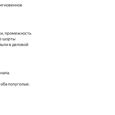
 мгновенное
ьки, промежность
ые шорты
 были в деловой
знала.
 оба полуголые.