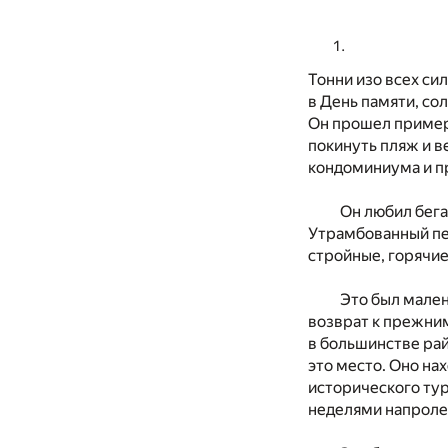
Тонни изо всех си
в День памяти, со
Он прошел пример
покинуть пляж и в
кондоминиума и пр
Он любил бега
Утрамбованный пес
стройные, горячие
Это был мале
возврат к прежним
в большинстве ра
это место. Оно на
исторического тур
неделями напролет