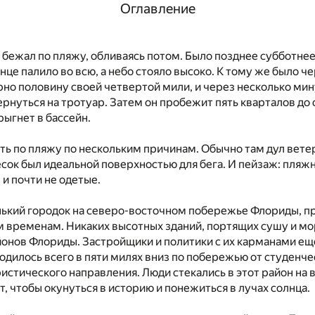
Оглавление
л бежал по пляжу, обливаясь потом. Было позднее субботне
лнце палило во всю, а небо стояло высоко. К тому же было ч
но половину своей четвертой мили, и через несколько мин
ернуться на тротуар. Затем он пробежит пять кварталов до 
ыгнет в бассейн.
ть по пляжу по нескольким причинам. Обычно там дул вете
ок был идеальной поверхностью для бега. И пейзаж: пляжн
 и почти не одетые.
нький городок на северо-восточном побережье Флориды, 
 временам. Никаких высотных зданий, портящих сушу и мо
йонов Флориды. Застройщики и политики с их карманами е
ходилось всего в пяти милях вниз по побережью от студенче
истического направления. Люди стекались в этот район на
, чтобы окунуться в историю и понежиться в лучах солнца.