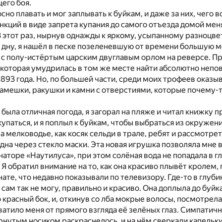
его боя.
сно плавать и мог заплывать к буйкам, и даже за них, чего 
анкций в виде запрета купания до самого отъезда домой мен
 этот раз, нырнув однажды к яркому, усыпанному разноцв
 дну, я нашёл в песке позеленевшую от времени большую 
а с полу-истёртым царским двуглавым орлом на реверсе. Пр
, которая умудрилась в том же месте найти абсолютно неп
1893 года. Но, по большей части, среди моих трофеев оказы
амешки, ракушки и камни с отверстиями, которые почему-
й была отличная погода, я загорал на пляже и читал книжку 
купаться, и я поплыл к буйкам, чтобы выбраться из окруже
а мелководье, как косяк сельди в трале, ребят и рассмотрет
дна через стекло маски. Эта новая игрушка позволяла мне
аторе «Наутилуса», при этом солёная вода не попадала в гл
 Я обратил внимание на то, как она красиво плывёт кролем, 
ате, что недавно показывали по телевизору. Где-то в глуб
о сам так не могу, правильно и красиво. Она доплыла до буйк
о красный бок, и, откинув со лба мокрые волосы, посмотрела
атило меня от прямого взгляда её зелёных глаз. Симпатич
нутым носиком раскраснелось, и на нём сверкали капельки