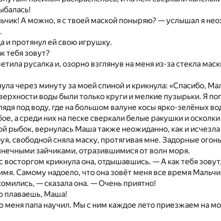
ыбалась!
ьчик! А можно, я с твоей маской поныряю? — услышал я не
.
ца и протянул ей свою игрушку.
ак тебя зовут?
етила русалка и, озорно взглянув на меня из-за стекла маск
ла через минуту за моей спиной и крикнула: «Спасибо, Маль
верхности воды были только круги и мелкие пузырьки. Я поп
 глядя под воду, где на большом валуне косы ярко-зелёных в
ое, а среди них на песке сверкали белые ракушки и осколк
ой рыбок, вернулась Маша также неожиданно, как и исчезла
буя, свободной сняла маску, протягивая мне. Задорные огонь
олнечными зайчиками, отразившимися от волн моря.
 с восторгом крикнула она, отдышавшись. — А как тебя зовут
 имя. Самому надоело, что она зовёт меня все время Мальч
комились, — сказала она. — Очень приятно!
о плаваешь, Маша!
о меня папа научил. Мы с ним каждое лето приезжаем на мо