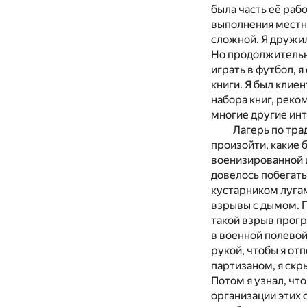
была часть её рабо
выполнения местны
сложной. Я дружил
Но продолжительно
играть в футбол, 
книги. Я был клие
набора книг, рек
многие другие ин
Лагерь по тра
произойти, какие 
военизированной и
довелось побегат
кустарником лугам
взрывы с дымом. П
такой взрыв прогр
в военной полевой
рукой, чтобы я отп
партизаном, я скры
Потом я узнал, чт
организации этих 