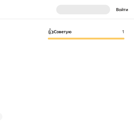
Войти
👍
Советую
1