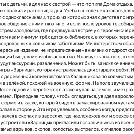
ты с детьми, а для нас с сестрой — что-то типа Дома отдыха
х правил и распорядка дня. Учёба в школе не казалась для 
 с одноклассниками, троих из которых знал с детства по игр
е общение с ними тяготило, и если после уроков те соби
я стремился домой, где предвкушал встречу с героями оче
нтом как минимум трёх детских библиотек, в которых переч
омендованных школьникам заботливым Министерством обра
тересные издания, не «предписанные» вниманию подростков
диции был для меня обязанностью. Я наизусть знал всё, что
будут экскурсии, развлечения. Может быть, за исключение
гры «Зарница», которая устраивалась для старших ребят. И 
ь с деревянной копией автомата Калашникова по холмистым
 в зелёной, похожей на военную, форме. На поле звучали 
осле одной из перебежек в атаке я упал на землю, и метрах 
емел. Приподняв голову, чтобы оглядеться, увидел взросло
 форме и в каске, который сидел в замаскированном кустам
олзал в сторону. Эта игра увлекала, особенно когда, предст
вался в окопах и в зарослях, где наелся ежевики и орехов с
о устроители «Зарницы» пригласили пограничников из военн
самых взрывов, окопов, холостых выстрелов, сигналов раке