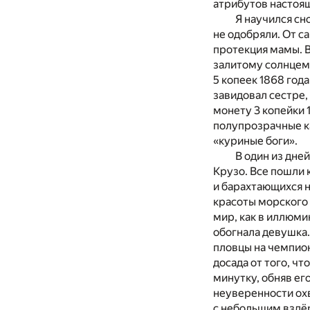
атрибутов настоящ
Я научился сно
не одобряли. От с
протекция мамы. В
залитому солнцем
5 копеек 1868 год
завидовал сестре
монету 3 копейки 
полупрозрачные к
«куриные боги».
В один из дне
Крузо. Все пошли 
и барахтающихся н
красоты морского 
мир, как в иллюмин
обогнала девушка.
пловцы на чемпион
досада от того, чт
минутку, обняв ег
неуверенности охв
с небольшим вздёр