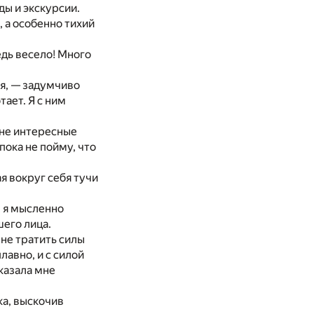
ды и экскурсии.
, а особенно тихий
едь весело! Много
ря, — задумчиво
ает. Я с ним
мне интересные
 пока не пойму, что
ая вокруг себя тучи
, я мысленно
шего лица.
 не тратить силы
лавно, и с силой
оказала мне
ка, выскочив