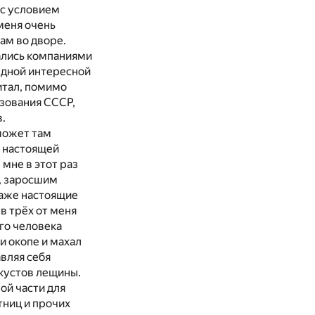
, с условием
меня очень
ам во дворе.
рались компаниями
редной интересной
итал, помимо
зования СССР,
.
 может там
м настоящей
мне в этот раз
, заросшим
даже настоящие
в трёх от меня
го человека
и окопе и махал
авляя себя
 кустов лещины.
ой части для
тниц и прочих