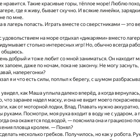
е нравится. Такие красивые горы, тёплое море! Люблю похо
гере, где я живу, бывает скучно. И всякие линейки, зарядки
не по мне.
ла в лагерь попасть. Играть вместе со сверстниками — это в
 с удовольствием на море отдыхал «дикарями» вместо лаге
ридумывает столько интересных игр! Но, обычно всегда работ
м общаюсь.
ень добрый и тоже любит со мной заниматься. Он находит 
их запоем, даже по ночам, пока не закончу. Не могу заснуть,
Давай, наперегонки?
азал я и что есть силы, поплыл к берегу, с шумом разбрасыв
увидел, как Маша уплыла далеко вперёд, а когда вернулась
о, что заранее надел маску, и она не видит моего покраснев
зги, как от моторной лодки, Влад. Плавать нужно аккуратно,
 руками. Посмотри, моя рука входит в воду не с ударом, а п
огда она окажется под водой, — пояснила она и грациозно п
ения пловца кролем. — Понял?
сделать несколько гребков. Получилось, но как у робота. Ру