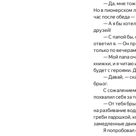
— Да, мне тож
Но в пионерском ла
час после обеда — 
— А я бы хоте
друзей!
— С папой бы,
ответил я. — Он п
только по вечера
— Мой папа оч
книжки, и я читаю 
будет с героями. 
— Давай, — ск
брызг.
С сожалением 
похвалил себя за т
— От тебя бры
на разбивание воды
греби ладошкой, к
замедленные движ
Я попробовал 