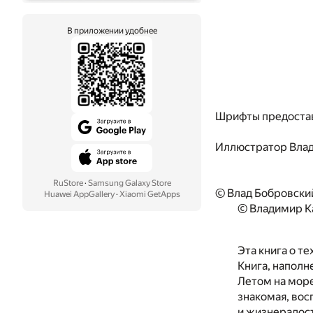
В приложении удобнее
Шрифты предоста
Иллюстратор
Вла
RuStore
·
Samsung Galaxy Store
© Влад Бобровски
Huawei AppGallery
·
Xiaomi GetApps
© Владимир К
Эта книга о т
Книга, наполн
Летом на море
знакомая, вос
и жизнерадост