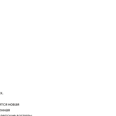
х.
ится новая
енная
 детские взгляды