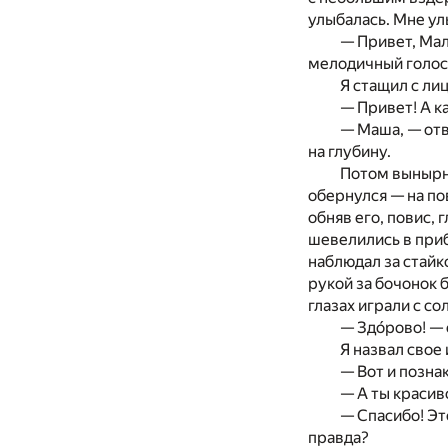
улыбалась. Мне ул
— Привет, Мал
мелодичный голос
Я стащил с ли
— Привет! А к
— Маша, — отв
на глубину.
Потом вынырну
обернулся — на по
обняв его, повис,
шевелились в приб
наблюдал за стайк
рукой за бочонок 
глазах играли с с
— Здо́рово! —
Я назвал свое
— Вот и позна
— А ты красив
— Спасибо! Эт
правда?