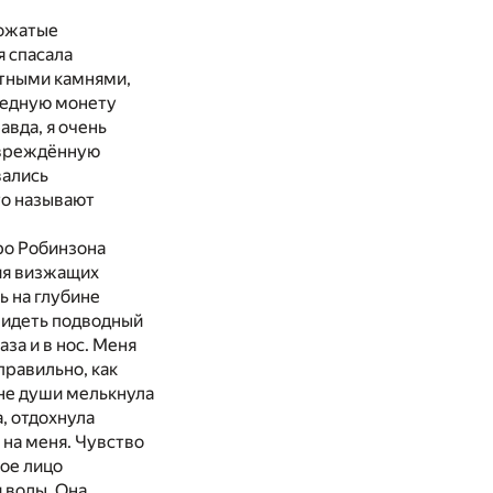
вожатые
я спасала
етными камнями,
медную монету
авда, я очень
овреждённую
вались
то называют
про Робинзона
ния визжащих
ь на глубине
 видеть подводный
аза и в нос. Меня
правильно, как
ине души мелькнула
а, отдохнула
 на меня. Чувство
ное лицо
 воды. Она