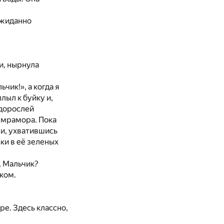
ожиданно
и, нырнула
чик!», а когда я
лыл к буйку и,
одорослей
и мрамора. Пока
 и, ухватившись
ки в её зеленых
, Мальчик?
иком.
ре. Здесь классно,