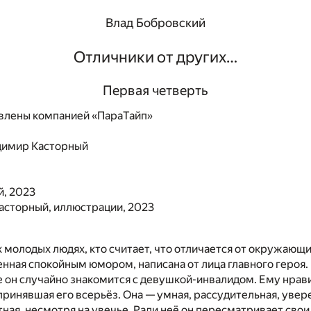
Влад Бобровский
Отличники от других…
Первая четверть
влены компанией «ПараТайп»
димир Касторный
й, 2023
асторный, иллюстрации, 2023
ех молодых людях, кто считает, что отличается от окружающи
енная спокойным юмором, написана от лица главного героя.
 он случайно знакомится с девушкой-инвалидом. Ему нрав
принявшая его всерьёз. Она — умная, рассудительная, увер
ная, несмотря на увечье. Ради неё он пересматривает свои