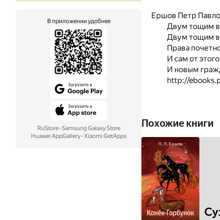
Ершов Петр Павл
В приложении удобнее
Двум тощим в
Двум тощим в
Права почетно
И сам от этого
И новым граж
http://ebooks.
Похожие книги
RuStore
·
Samsung Galaxy Store
Huawei AppGallery
·
Xiaomi GetApps