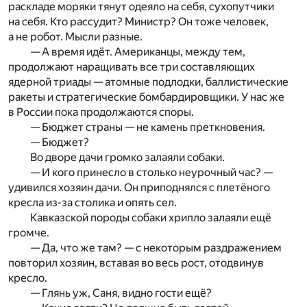
раскладе моряки тянут одеяло на себя, сухопутчики
на себя. Кто рассудит? Министр? Он тоже человек,
а не робот. Мысли разные.
— А время идёт. Американцы, между тем,
продолжают наращивать все три составляющих
ядерной триады — атомные подлодки, баллистические
ракеты и стратегические бомбардировщики. У нас же
в России пока продолжаются споры.
— Бюджет страны — не камень преткновения.
— Бюджет?
Во дворе дачи громко залаяли собаки.
— И кого принесло в столько неурочный час? —
удивился хозяин дачи. Он приподнялся с плетёного
кресла из-за столика и опять сел.
Кавказской породы собаки хрипло залаяли ещё
громче.
— Да, что же там? — с некоторым раздражением
повторил хозяин, вставая во весь рост, отодвинув
кресло.
— Глянь уж, Саня, видно гости ещё?