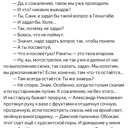
— Да, к сожалению, такое мы уже проходили.
— И что? никаких выводов?
— Ты, Саня, и задал бы такой вопрос в Генштабе.
— И задал бы, Коля…
— Так, почему не задал?
— Боюсь, что не поймут.
— Значит, надо задать вопрос так, чтобы поняли.
— А ты посоветуй.
— Что я посоветую? Ракеты — это твоя епархия.
— Ну, вы, мотострелки, не так уже и далеки от нас
по выполнению своих, так сказать, задач. Мы колотим,
вы доколачиваете? Если, конечно, там что-то остаётся…
— Там всегда остаётся. Ты же знаешь?
— Не спорю. Знаю. Особенно, когда по голым скалам
и по кустарникам лупим. К сожалению, не без этого…
И на старуху бывает проруха, — Александр Николаевич
протянул руку к вазе с фруктами и отщипнул сочную,
прозрачную, если посмотреть сквозь неё на яркий свет,
зелёную виноградинку. — Дамские пальчики. Обожаю
этот сорт ещё с курсантской поры. И домашние у меня