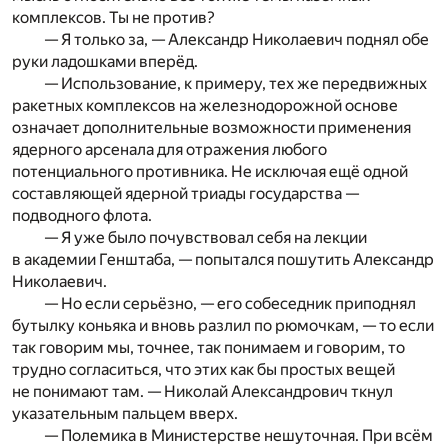
комплексов. Ты не против?
— Я только за, — Александр Николаевич поднял обе
руки ладошками вперёд.
— Использование, к примеру, тех же передвижных
ракетных комплексов на железнодорожной основе
означает дополнительные возможности применения
ядерного арсенала для отражения любого
потенциального противника. Не исключая ещё одной
составляющей ядерной триады государства —
подводного флота.
— Я уже было почувствовал себя на лекции
в академии Генштаба, — попытался пошутить Александр
Николаевич.
— Но если серьёзно, — его собеседник приподнял
бутылку коньяка и вновь разлил по рюмочкам, — то если
так говорим мы, точнее, так понимаем и говорим, то
трудно согласиться, что этих как бы простых вещей
не понимают там. — Николай Александрович ткнул
указательным пальцем вверх.
— Полемика в Министерстве нешуточная. При всём