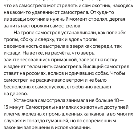
что из самострела мог стрелять и сам охотник, находясь
на каком-то удалении от самострела. Откуда-то
из засады охотник в нужный момент стрелял, дёргая
за нить насторожки самострелов.
На тропе самострел устанавливали, как поперёк
тропы, сбоку и сверху, так и вдоль тропы,
с возможностью выстрела в зверя как спереди, так
и сзади. На ветке, из расчёта, что зверь,
заинтересовавшись приманкой, залезет на ветку
и заденет телом нить самострела. Висящий самострел
ставят на росомах, волков и одичавших собак. Чтобы
самострел не раскачивало ветром и не было
бесполезных самоспусков, его обычно вешают
на дерево.
Установка самострела занимала не больше 10—
15 минут. Самострелы на мелких животных доступней
и легче железных промышленных капканов, а во многих
случаях и гораздо гуманней, но по современным
законам запрещены в использовании.