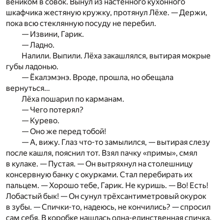
веником в совок. Вынул из настенного кухонного
шкафчика жестяную кружку, протянул Лёхе. — Держи,
пока всю стеклянную посуду не перебил.
— Извини, Гарик.
— Ладно.
Налили. Выпили. Лёха закашлялся, вытирая мокрые
губы ладонью.
— Ёкалэмэнэ. Вроде, прошла, но обещала
вернуться…
Лёха пошарил по карманам.
— Чего потерял?
— Курево.
— Оно же перед тобой!
— А, вижу. Глаз что-то замылился, — вытирая слезу
после кашля, пояснил тот. Взял пачку «примы», смял
в кулаке. — Пустая. — Он вытряхнул на столешницу
консервную банку с окурками. Стал перебирать их
пальцем. — Хорошо тебе, Гарик. Не куришь. — Во! Есть!
Лобастый бык! — Он сунул трёхсантиметровый окурок
в зубы. — Спички-то, надеюсь, не кончились? — спросил
сам себя. В коробке нашлась одна-единственная спичка.