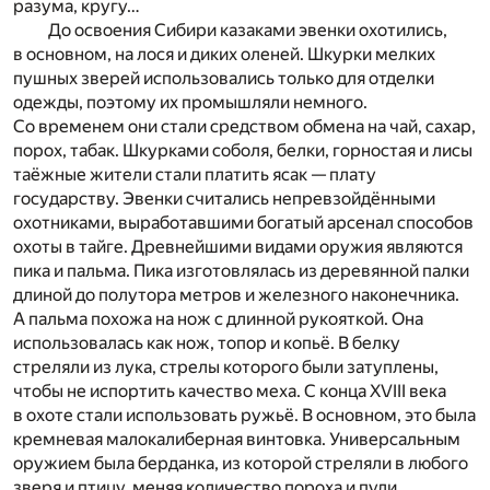
разума, кругу…
До освоения Сибири казаками эвенки охотились,
в основном, на лося и диких оленей. Шкурки мелких
пушных зверей использовались только для отделки
одежды, поэтому их промышляли немного.
Со временем они стали средством обмена на чай, сахар,
порох, табак. Шкурками соболя, белки, горностая и лисы
таёжные жители стали платить ясак — плату
государству. Эвенки считались непревзойдёнными
охотниками, выработавшими богатый арсенал способов
охоты в тайге. Древнейшими видами оружия являются
пика и пальма. Пика изготовлялась из деревянной палки
длиной до полутора метров и железного наконечника.
А пальма похожа на нож с длинной рукояткой. Она
использовалась как нож, топор и копьё. В белку
стреляли из лука, стрелы которого были затуплены,
чтобы не испортить качество меха. С конца XVIII века
в охоте стали использовать ружьё. В основном, это была
кремневая малокалиберная винтовка. Универсальным
оружием была берданка, из которой стреляли в любого
зверя и птицу, меняя количество пороха и пули.