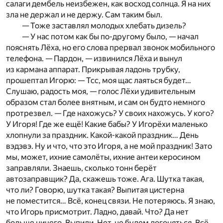
салаги дембель неизбежен, как восход солнца. Я на них
зла не держал и не держу. Сам таким был.
— Тоже заставлял молодых хлебать дизель?
— У нас потом как бы по-другому было, — начал
пояснять Лёха, но его слова прервал звонок мобильного
телефона. — Пардон, — извинился Лёха и вынул
из кармана аппарат. Прикрывая ладонь трубку,
прошептал Игорю: — Тсс, моя щас лаяться будет…
Слушаю, радость моя, — голос Лёхи удивительным
образом стал более внятным, и сам он будто немного
протрезвел. — Где нахожусь? У своих нахожусь. У кого?
У Игоря! Где же ещё! Какие бабы? У Игорёхи маленько
хлопнули за праздник. Какой-какой праздник… День
вэдэвэ. Ну и что, что это Игоря, а не мой праздник! Зато
мы, может, ихние самолёты, ихние антеи керосином
заправляли. Знаешь, сколько тонн берёт
автозаправщик? Да, скажешь тоже. Ага. Шутка такая,
что ли? Говорю, шутка такая? Выпитая цистерна
не поместится… Всё, конец связи. Не потеряюсь. Я знаю,
что Игорь присмотрит. Ладно, давай. Что? Да нет
больше ничего. Выпили. Нет, не будем догоняться. Всё.