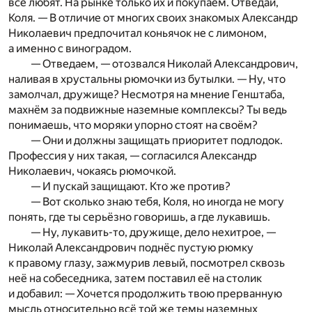
все любят. На рынке только их и покупаем. Отведай,
Коля. — В отличие от многих своих знакомых Александр
Николаевич предпочитал коньячок не с лимоном,
а именно с виноградом.
— Отведаем, — отозвался Николай Александрович,
наливая в хрустальны рюмочки из бутылки. — Ну, что
замолчал, дружище? Несмотря на мнение Генштаба,
махнём за подвижные наземные комплексы? Ты ведь
понимаешь, что моряки упорно стоят на своём?
— Они и должны защищать приоритет подлодок.
Профессия у них такая, — согласился Александр
Николаевич, чокаясь рюмочкой.
— И пускай защищают. Кто же против?
— Вот сколько знаю тебя, Коля, но иногда не могу
понять, где ты серьёзно говоришь, а где лукавишь.
— Ну, лукавить-то, дружище, дело нехитрое, —
Николай Александрович поднёс пустую рюмку
к правому глазу, зажмурив левый, посмотрел сквозь
неё на собеседника, затем поставил её на столик
и добавил: — Хочется продолжить твою прерванную
мысль относительно всё той же темы наземных