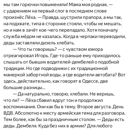
мы там горючки повыменяли! Мама моя родная, —
с ударением на первый слог в последнем слове
произнёс Лёха. — Правда, шустрили прапора, а мы так,
на подхвате, типа в сторонке стояли, чтобы не мешать,
но и нам в зачёт кое-чего перепадало. Хотя поначалу
служба мёдом не казалась. Когда в черпаки переводили,
деды заставляли дизель хлебать.
— Что ты говоришь? — с чувством юмора
отреагировал Игорь. Где-то раньше ему приходилось
слышать от бывших водителей-дембелей о подобной
традиции. Но где подводники с их традиционной
манеркой забортной воды, а где водители автобата? Вот
здесь, действительно, как говорят в Одессе, две
большие разницы…
— Да натурально, говорю, хлебали. Не веришь,
что ли? — Лёха сбавил вдруг тон и продолжил
воспоминания. Они как бы в тему. Второе августа. День
ВДВ. Абсолютно к месту армейская тема для разговора.
Тем более, как бы за праздничным столом. — Деды есть
деды. Дембеля. Куда без них в армии? Для любого