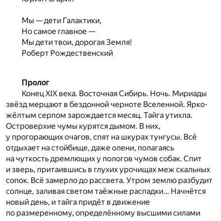
Мы — дети Галактики,
Но самое главное —
Мы дети твои, дорогая Земля!
Роберт Рождественский
Пролог
Конец XIX века. Восточная Сибирь. Ночь. Мириады
звёзд мерцают в бездонной черноте Вселенной. Ярко-
жёлтым серпом зарождается месяц. Тайга утихла.
Островерхие чумы курятся дымом. В них,
у прогорающих очагов, спят на шкурах тунгусы. Всё
отдыхает на стойбище, даже олени, полагаясь
на чуткость дремлющих у пологов чумов собак. Спит
и зверь, притаившись в глухих урочищах меж скальных
сопок. Всё замерло до рассвета. Утром землю разбудит
солнце, заливая светом таёжные распадки… Начнётся
новый день, и тайга придёт в движение
по размеренному, определённому высшими силами