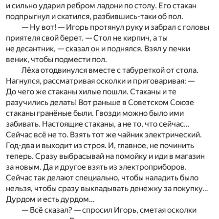
и сильно ударил ребром ладони по столу. Его стакан
подпрыгнул и скатился, разбившись-таки об пол.
— Ну вот! — Игорь протянул руку и забрал с головы
приятеля свой берет. — Стол не кирпич, а ты
не десантник, — сказал он и поднялся. Взял у печки
веник, чтобы подмести пол.
Лёха отодвинулся вместе с табуреткой от стола.
Нагнулся, рассматривая осколки и приговаривая: —
До чего же стаканы хилые пошли. Стаканы и те
разучились делать! Вот раньше в Советском Союзе
стаканы гранёные были. Гвозди можно было ими
забивать. Настоящие стаканы, а не то, что сейчас…
Сейчас всё не то. Взять тот же чайник электрический.
Год-два и выходит из строя. И, главное, не починить
теперь. Сразу выбрасывай на помойку и иди в магазин
за новым. Да и другое взять из электроприборов.
Сейчас так делают специально, чтобы наладить было
нельзя, чтобы сразу выкладывать денежку за покупку…
Дурдом и есть дурдом…
— Всё сказал? — спросил Игорь, сметая осколки