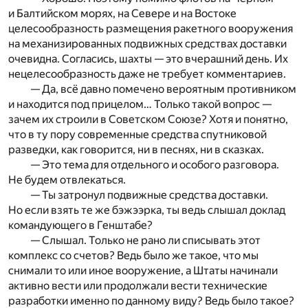
и Балтийском морях, на Севере и на Востоке
целесообразность размещения ракетного вооружения
на механизированных подвижных средствах доставки
очевидна. Согласись, шахты — это вчерашний день. Их
нецелесообразность даже не требует комментариев.
— Да, всё давно помечено вероятным противником
и находится под прицелом… Только такой вопрос —
зачем их строили в Советском Союзе? Хотя и понятно,
что в ту пору современные средства спутниковой
разведки, как говорится, ни в песнях, ни в сказках.
— Это тема для отдельного и особого разговора.
Не будем отвлекаться.
— Ты затронул подвижные средства доставки.
Но если взять те же бэжээрка, ты ведь слышал доклад
командующего в Генштабе?
— Слышал. Только не рано ли списывать этот
комплекс со счетов? Ведь было же такое, что мы
снимали то или иное вооружение, а Штаты начинали
активно вести или продолжали вести технические
разработки именно по данному виду? Ведь было такое?