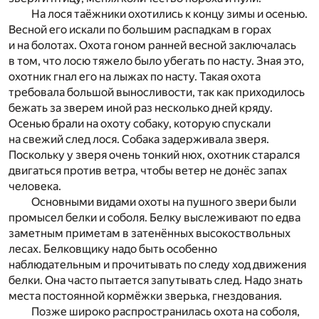
На лося таёжники охотились к концу зимы и осенью.
Весной его искали по большим распадкам в горах
и на болотах. Охота гоном ранней весной заключалась
в том, что лосю тяжело было убегать по насту. Зная это,
охотник гнал его на лыжах по насту. Такая охота
требовала большой выносливости, так как приходилось
бежать за зверем иной раз несколько дней кряду.
Осенью брали на охоту собаку, которую спускали
на свежий след лося. Собака задерживала зверя.
Поскольку у зверя очень тонкий нюх, охотник старался
двигаться против ветра, чтобы ветер не донёс запах
человека.
Основными видами охоты на пушного звери были
промысел белки и соболя. Белку выслеживают по едва
заметным приметам в затенённых высокоствольных
лесах. Белковщику надо быть особенно
наблюдательным и прочитывать по следу ход движения
белки. Она часто пытается запутывать след. Надо знать
места постоянной кормёжки зверька, гнездования.
Позже широко распространилась охота на соболя,