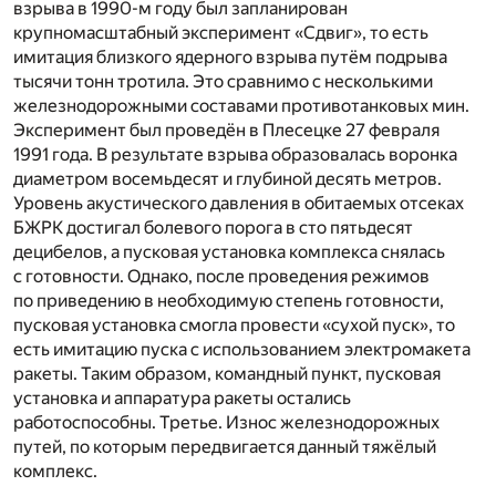
взрыва в 1990-м году был запланирован
крупномасштабный эксперимент «Сдвиг», то есть
имитация близкого ядерного взрыва путём подрыва
тысячи тонн тротила. Это сравнимо с несколькими
железнодорожными составами противотанковых мин.
Эксперимент был проведён в Плесецке 27 февраля
1991 года. В результате взрыва образовалась воронка
диаметром восемьдесят и глубиной десять метров.
Уровень акустического давления в обитаемых отсеках
БЖРК достигал болевого порога в сто пятьдесят
децибелов, а пусковая установка комплекса снялась
с готовности. Однако, после проведения режимов
по приведению в необходимую степень готовности,
пусковая установка смогла провести «сухой пуск», то
есть имитацию пуска с использованием электромакета
ракеты. Таким образом, командный пункт, пусковая
установка и аппаратура ракеты остались
работоспособны. Третье. Износ железнодорожных
путей, по которым передвигается данный тяжёлый
комплекс.