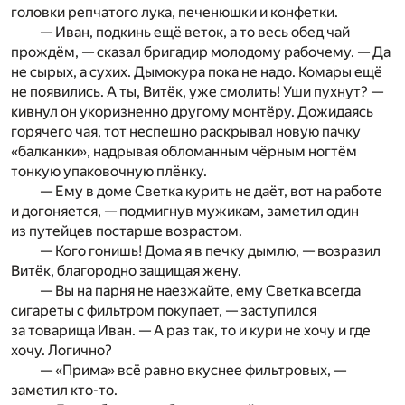
головки репчатого лука, печенюшки и конфетки.
— Иван, подкинь ещё веток, а то весь обед чай
прождём, — сказал бригадир молодому рабочему. — Да
не сырых, а сухих. Дымокура пока не надо. Комары ещё
не появились. А ты, Витёк, уже смолить! Уши пухнут? —
кивнул он укоризненно другому монтёру. Дожидаясь
горячего чая, тот неспешно раскрывал новую пачку
«балканки», надрывая обломанным чёрным ногтём
тонкую упаковочную плёнку.
— Ему в доме Светка курить не даёт, вот на работе
и догоняется, — подмигнув мужикам, заметил один
из путейцев постарше возрастом.
— Кого гонишь! Дома я в печку дымлю, — возразил
Витёк, благородно защищая жену.
— Вы на парня не наезжайте, ему Светка всегда
сигареты с фильтром покупает, — заступился
за товарища Иван. — А раз так, то и кури не хочу и где
хочу. Логично?
— «Прима» всё равно вкуснее фильтровых, —
заметил кто-то.