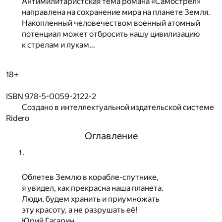
Антимилитаристская тема романа «Самострел»
направлена на сохранение мира на планете Земля.
Накопленный человечеством военный атомный
потенциал может отбросить нашу цивилизацию
к стрелам и лукам…
18+
ISBN 978-5-0059-2122-2
Создано в интеллектуальной издательской системе
Ridero
Оглавление
Облетев Землю в корабле-спутнике,
я увидел, как прекрасна наша планета.
Люди, будем хранить и приумножать
эту красоту, а не разрушать её!
Юрий Гагарин