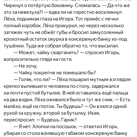
Чиркнул о потёртую боковину. Сломалась. — Да что же
это за невезуха?! — едва ли не горестно воскликнул
Лёха, поднимая глаза на Игоря. Тот принёс с печки
полный коробок. Лёха прикурил, но через несколько
затяжек чуть не обжёг губы и бросил замусоленный
крохотный остаток окурка в консервную банку из-под
тушёнки. Туда же собрал обратно то, что высыпал.
— Может, чайку сварганить? — спросил Игорь,
вопросительно глядя на гостя.
— Не хочу.
— Чайку покрепче не помешало бы?
— Голяк, что ли? — Лёха пошарил мутным взглядом
крепко выпившего человека по столу, задержался
на почти пустой бутылке. В ней оставалось ещё пальца
на два водки. Лёха оживился было и тут же сник. — Есть
малёхо, ещё на глоток. Ты будешь? — Он взялся одной
рукой за кружку, второй за бутылку. Икая,
переспросил: — Будешь, Гарик?
— Я нет. Хлопни на посошок, — ответил Игорь,
убирая со стола вонявшую табаком консервную банку