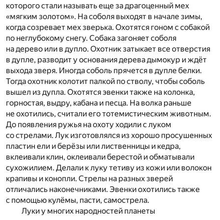
которого стали называть еще за драгоценный мех
«мягким золотом». На соболя выходят в начале зимы,
когда созревает мех зверька. Охотятся гоном с собакой
по неглубокому снегу. Собака загоняет соболя
на дерево или в дупло. Охотник затыкает все отверстия
в дупле, разводит у основания дерева дымокур и ждёт
выхода зверя. Иногда соболь прячется в дупле белки.
Тогда охотник колотит палкой по стволу, чтобы соболь
вышел из дупла. Охотятся эвенки также на колонка,
горностая, выдру, кабана и песца. На волка раньше
не охотились, считали его тотемистическим животным.
До появления ружья на охоту ходили с луком
со стрелами. Лук изготовлялся из хорошо просушенных
пластин ели и берёзы или лиственницы и кедра,
вклеивали клин, оклеивали берестой и обматывали
сухожилием. Делали к луку тетиву из кожи или волокон
крапивы и конопли. Стрелы на разных зверей
отличались наконечниками. Эвенки охотились также
с помощью кулёмы, пасти, самострела.
Луки у многих народностей планеты