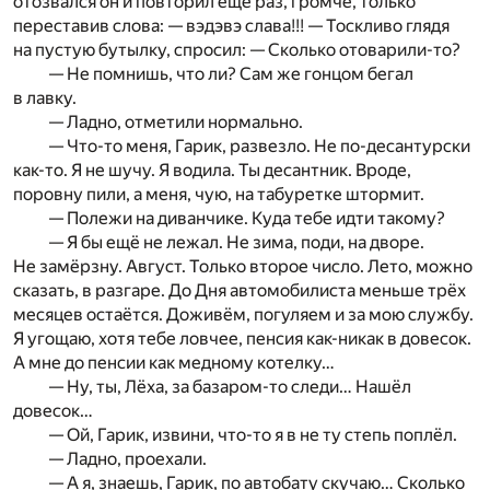
отозвался он и повторил ещё раз, громче, только
переставив слова: — вэдэвэ слава!!! — Тоскливо глядя
на пустую бутылку, спросил: — Сколько отоварили-то?
— Не помнишь, что ли? Сам же гонцом бегал
в лавку.
— Ладно, отметили нормально.
— Что-то меня, Гарик, развезло. Не по-десантурски
как-то. Я не шучу. Я водила. Ты десантник. Вроде,
поровну пили, а меня, чую, на табуретке штормит.
— Полежи на диванчике. Куда тебе идти такому?
— Я бы ещё не лежал. Не зима, поди, на дворе.
Не замёрзну. Август. Только второе число. Лето, можно
сказать, в разгаре. До Дня автомобилиста меньше трёх
месяцев остаётся. Доживём, погуляем и за мою службу.
Я угощаю, хотя тебе ловчее, пенсия как-никак в довесок.
А мне до пенсии как медному котелку…
— Ну, ты, Лёха, за базаром-то следи… Нашёл
довесок…
— Ой, Гарик, извини, что-то я в не ту степь поплёл.
— Ладно, проехали.
— А я, знаешь, Гарик, по автобату скучаю… Сколько