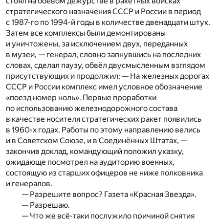
стоял на боевом дежурстве в ракетных войсках
стратегического назначения СССР и России в период
с 1987-го по 1994-й годы в количестве двенадцати штук.
Затем все комплексы были демонтированы
и уничтожены, за исключением двух, переданных
в музеи, — генерал, словно запнувшись на последних
словах, сделал паузу, обвёл двусмысленным взглядом
присутствующих и продолжил: — На железных дорогах
СССР и России комплекс имел условное обозначение
«поезд номер ноль». Первые проработки
по использованию железнодорожного состава
в качестве носителя стратегических ракет появились
в 1960-х годах. Работы по этому направлению велись
и в Советском Союзе, и в Соединённых Штатах, —
закончив доклад, командующий положил указку,
ожидающе посмотрел на аудиторию военных,
состоящую из старших офицеров не ниже полковника
и генералов.
— Разрешите вопрос? Газета «Красная Звезда».
— Разрешаю.
— Что же всё-таки послужило причиной снятия