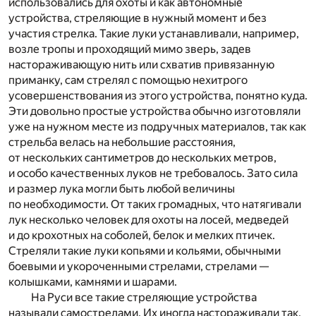
использовались для охоты и как автономные
устройства, стреляющие в нужный момент и без
участия стрелка. Такие луки устанавливали, например,
возле тропы и проходящий мимо зверь, задев
настораживающую нить или схватив привязанную
приманку, сам стрелял с помощью нехитрого
усовершенствования из этого устройства, понятно куда.
Эти довольно простые устройства обычно изготовляли
уже на нужном месте из подручных материалов, так как
стрельба велась на небольшие расстояния,
от нескольких сантиметров до нескольких метров,
и особо качественных луков не требовалось. Зато сила
и размер лука могли быть любой величины
по необходимости. От таких громадных, что натягивали
лук несколько человек для охоты на лосей, медведей
и до крохотных на соболей, белок и мелких птичек.
Стреляли такие луки копьями и кольями, обычными
боевыми и укороченными стрелами, стрелами —
колышками, камнями и шарами.
На Руси все такие стреляющие устройства
называли самострелами. Их иногда настораживали так,