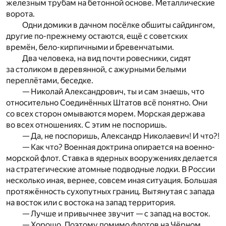
железным трубам на бетонной основе. Металлические
ворота.
Одни домики в дачном посёлке обшиты сайдингом,
другие по-прежнему остаются, ещё с советских
времён, бело-кирпичными и бревенчатыми.
Два человека, на вид почти ровесники, сидят
за столиком в деревянной, с ажурными белыми
переплётами, беседке.
— Николай Александрович, ты и сам знаешь, что
относительно Соединённых Штатов всё понятно. Они
со всех сторон омываются морем. Морская держава
во всех отношениях. С этим не поспоришь.
— Да, не поспоришь, Александр Николаевич! И что?!
— Как что? Военная доктрина опирается на военно-
морской флот. Ставка в ядерных вооружениях делается
на стратегические атомные подводные лодки. В России
несколько иная, вернее, совсем иная ситуация. Большая
протяжённость сухопутных границ. Вытянутая с запада
на восток или с востока на запад территория.
— Лучше и привычнее звучит — с запад на восток.
— Хорошо. Поэтому помимо флотов на Чёрном