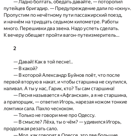
— Ладно болтать, обедать давайте, — поторопил
путейцев бригадир. — Предупреждение дали по «окну».
Пропустим по нечётному пути пассажирский поезд,
и начнём на тридцать седьмом километре. Работы
много. Перешивки два звена. Надо успеть сделать.
К вечеру обещает пройти вагон-путеизмеритель…
2
— Давай! Как в той песне!..
— В какой?
— В которой Александр Буйнов поёт, что после
первой вторую в накат, и чтобы старшина не скупился,
наливал. А ты у нас, Гарик, кто? Ты сам старшина!
— Песня называется «Афганская», а я не старшина,
а прапорщик, — ответил Игорь, нарезая ножом тонкие
ломтики сала. Пахло чесноком.
— Только не говори мне про Одессу.
— В смысле? Лёха, ты о чём? — удивился Игорь,
продолжая резать сало.
— Мол, как говорят в Одессе, это две большие