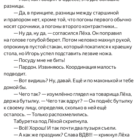
разницы.
— Да, в принципе, разницы между старшиной
и прапором нет, кроме той, что погоны первого обычно
носят срочники, а погоны второго контрактники…
— Ну да, ну да, — согласился Лёха. Он поправил
на голове голубой берет. Потом неловко махнул рукой,
опрокинув пустой стакан, который покатился к краешку
стола, но Игорь успел подставить лезвие ножа.
— Посуду мне не бить!
— Пардон. Извиняюсь. Координация малость
подводит.
— Вот видишь? Ну, давай. Ещё и по махонькой и тебе
домой бы.
— Чего так? — изумлённо глядел на товарища Лёха,
держа бутылку. — Чего так вдруг? — Он поднёс бутылку
к своему лицу, определяя, сколько в ней ещё
осталось. — Только распохмелились.
Табуретка под Лёхой скрипнула.
— Всё! Хорош! И так почти два пузыря съели.
— А как же праздник? Слава ВДВ!!! — крикнул Лёха