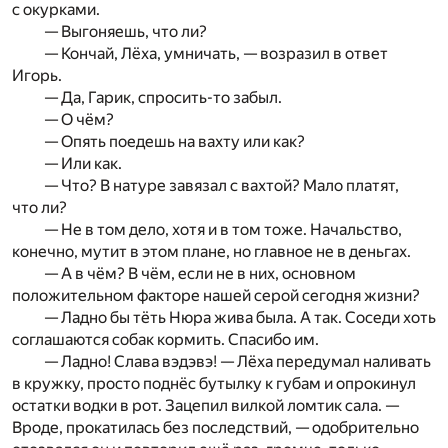
с окурками.
— Выгоняешь, что ли?
— Кончай, Лёха, умничать, — возразил в ответ
Игорь.
— Да, Гарик, спросить-то забыл.
— О чём?
— Опять поедешь на вахту или как?
— Или как.
— Что? В натуре завязал с вахтой? Мало платят,
что ли?
— Не в том дело, хотя и в том тоже. Начальство,
конечно, мутит в этом плане, но главное не в деньгах.
— А в чём? В чём, если не в них, основном
положительном факторе нашей серой сегодня жизни?
— Ладно бы тёть Нюра жива была. А так. Соседи хоть
соглашаются собак кормить. Спасибо им.
— Ладно! Слава вэдэвэ! — Лёха передумал наливать
в кружку, просто поднёс бутылку к губам и опрокинул
остатки водки в рот. Зацепил вилкой ломтик сала. —
Вроде, прокатилась без последствий, — одобрительно