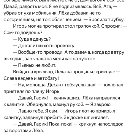
Давай, радость моя. Я не подлизываюсь. Всё. Ага, —
убрав от уха мобильник, Лёха добавил не то
с огорчением, не то с облегчением: — Бросила трубку.
Игорь молча протирал стол тряпочкой. Спросил: —
Сам-то дойдёшь?
— Куда я денусь?
— До калитки хоть провожу.
— Вообще-то проводи. А то давеча, когда до ветру
выходил, зарычала на меня как на чужого.
— Пьяных не любит.
Выйдя на крыльцо, Лёха на прощанье крикнул: —
Слава вэдэвэ и автобату!
— Ну, молодца! Десант тебя услышал! — похлопал
приятеля по плечу Игорь.
— Давай, Гарик! — качнувшись, Лёха направился
к калитке. Обернулся, махнул рукой. — Я закрою.
— Ладно тебе. Я сам, — Игорь плотно прикрыл
калитку, задвинул прибитый к доске шпингалет.
— Давай, Гарик! Пока-пока! — крикнул напоследок
за воротами Лёха.