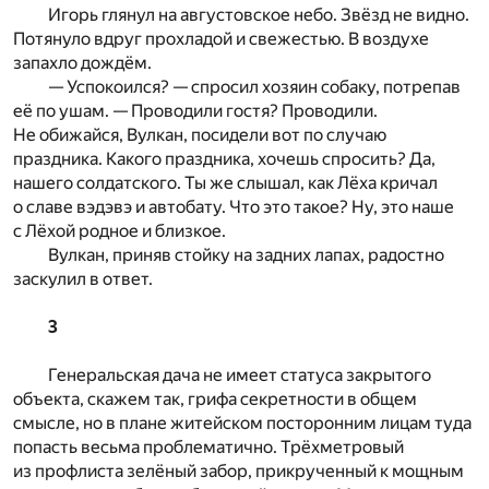
Игорь глянул на августовское небо. Звёзд не видно.
Потянуло вдруг прохладой и свежестью. В воздухе
запахло дождём.
— Успокоился? — спросил хозяин собаку, потрепав
её по ушам. — Проводили гостя? Проводили.
Не обижайся, Вулкан, посидели вот по случаю
праздника. Какого праздника, хочешь спросить? Да,
нашего солдатского. Ты же слышал, как Лёха кричал
о славе вэдэвэ и автобату. Что это такое? Ну, это наше
с Лёхой родное и близкое.
Вулкан, приняв стойку на задних лапах, радостно
заскулил в ответ.
3
Генеральская дача не имеет статуса закрытого
объекта, скажем так, грифа секретности в общем
смысле, но в плане житейском посторонним лицам туда
попасть весьма проблематично. Трёхметровый
из профлиста зелёный забор, прикрученный к мощным