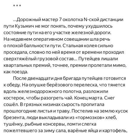
* * *
…Дорожный мастер 7 околотка N-ской дистанции
пути Кузьмич не мог понять, почему ухудшилось
состояние пути на его участке железной дороги.
На недавнем оперативном совещании шла речь
о плохой балльности пути. Стальная колея сильно
проседала, словно по ней время от времени проходил
сверхтяжёлый грузовой состав… Путейцев лишали
квартальных премий, точнее, премии пролетали мимо,
как поезда.
После двенадцати дня бригада путейцев готовится
к обеду. На опушке берёзового перелеска, что тянется
вдоль железнодорожного полотна, разложили
костерок, чтобы разогреть чай. Конец марта. Снег
сошёл. В грязных низинах сырость пропитала
прошлогодние листья и траву. Постелив на землю кусок
брезента, люди выкладывали из «тормозков» хлеб,
тушёнку, рыбные консервы, ломти слегка
пожелтевшего за зиму сала, варёные яйца и картофель,