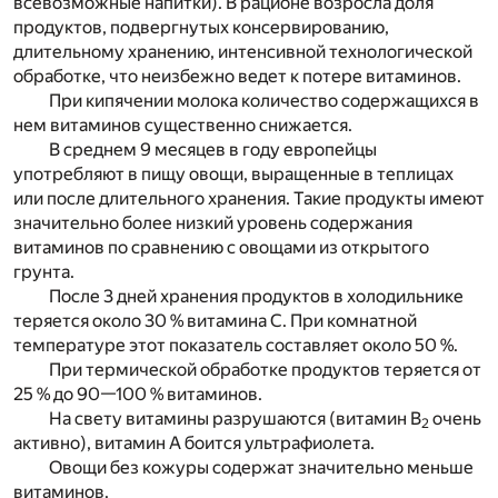
всевозможные напитки). В рационе возросла доля
продуктов, подвергнутых консервированию,
длительному хранению, интенсивной технологической
обработке, что неизбежно ведет к потере витаминов.
При кипячении молока количество содержащихся в
нем витаминов существенно снижается.
В среднем 9 месяцев в году европейцы
употребляют в пищу овощи, выращенные в теплицах
или после длительного хранения. Такие продукты имеют
значительно более низкий уровень содержания
витаминов по сравнению с овощами из открытого
грунта.
После 3 дней хранения продуктов в холодильнике
теряется около 30 % витамина С. При комнатной
температуре этот показатель составляет около 50 %.
При термической обработке продуктов теряется от
25 % до 90—100 % витаминов.
На свету витамины разрушаются (витамин В
очень
2
активно), витамин А боится ультрафиолета.
Овощи без кожуры содержат значительно меньше
витаминов.