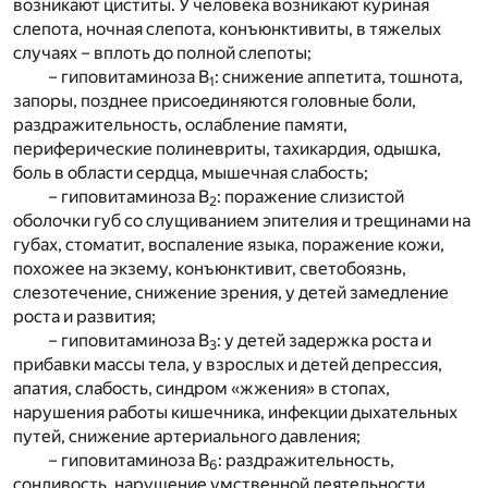
возникают циститы. У человека возникают куриная
слепота, ночная слепота, конъюнктивиты, в тяжелых
случаях – вплоть до полной слепоты;
– гиповитаминоза В
: снижение аппетита, тошнота,
1
запоры, позднее присоединяются головные боли,
раздражительность, ослабление памяти,
периферические полиневриты, тахикардия, одышка,
боль в области сердца, мышечная слабость;
– гиповитаминоза В
: поражение слизистой
2
оболочки губ со слущиванием эпителия и трещинами на
губах, стоматит, воспаление языка, поражение кожи,
похожее на экзему, конъюнктивит, светобоязнь,
слезотечение, снижение зрения, у детей замедление
роста и развития;
– гиповитаминоза В
: у детей задержка роста и
3
прибавки массы тела, у взрослых и детей депрессия,
апатия, слабость, синдром «жжения» в стопах,
нарушения работы кишечника, инфекции дыхательных
путей, снижение артериального давления;
– гиповитаминоза В
: раздражительность,
6
сонливость, нарушение умственной деятельности,