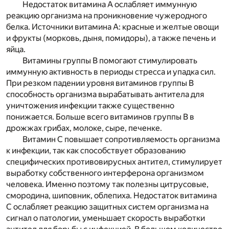
Недостаток витамина А ослабляет иммунную
реакцию организма на проникновение чужеродного
белка. Источники витамина А: красные и желтые овощи
и фрукты (морковь, дыня, помидоры), а также печень и
яйца.
Витамины группы В помогают стимулировать
иммунную активность в периоды стресса и упадка сил.
При резком падении уровня витаминов группы В
способность организма вырабатывать антитела для
уничтожения инфекции также существенно
понижается. Больше всего витаминов группы В в
дрожжах грибах, молоке, сыре, печенке.
Витамин С повышает сопротивляемость организма
к инфекции, так как способствует образованию
специфических противовирусных антител, стимулирует
выработку собственного интерферона организмом
человека. Именно поэтому так полезны цитрусовые,
смородина, шиповник, облепиха. Недостаток витамина
С ослабляет реакцию защитных систем организма на
сигнал о патологии, уменьшает скорость выработки