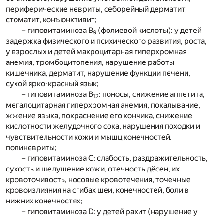
периферические невриты, себорейный дерматит,
стоматит, конъюнктивит;
– гиповитаминоза В
(фолиевой кислоты): у детей
9
задержка физического и психического развития, роста,
у взрослых и детей макроцитарная гиперхромная
анемия, тромбоцитопения, нарушение работы
кишечника, дерматит, нарушение функции печени,
сухой ярко-красный язык;
– гиповитаминоза В
: поносы, снижение аппетита,
12
мегалоцитарная гиперхромная анемия, покалывание,
жжение языка, покраснение его кончика, снижение
кислотности желудочного сока, нарушения походки и
чувствительности кожи и мышц конечностей,
полиневриты;
– гиповитаминоза С: слабость, раздражительность,
сухость и шелушение кожи, отечность дёсен, их
кровоточивость, носовые кровотечения, точечные
кровоизлияния на сгибах шеи, конечностей, боли в
нижних конечностях;
– гиповитаминоза D: у детей рахит (нарушение у