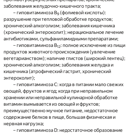
заболевания желудочно-кишечного тракта;
– гиповитаминоза В
(фолиевой кислоты):
9
разрушение при тепловой обработке продуктов;
хронический алкоголизм; заболевания кишечника
(хронический энтероколит); нерациональное лечение
антибиотиками, сульфаниламидными препаратами;
– гиповитаминоза В
: полное исключение из пищи
12
продуктов животного происхождения (увлечение
вегетарианством); наличие глистов (широкий лентец);
хронический алкоголизм; заболевания желудка и
кишечника (атрофический гастрит, хронический
энтероколит);
– гиповитаминоза С: когда в питании мало свежих
овощей, фруктов и ягод; когда при неправильном
хранении или неправильной кулинарной обработке
витамин вымывается из овощей и фруктов;
преимущественно мучное питание, недостаточное
содержание белков в пище, большая физическая и
нервная нагрузка;
– гиповитаминоза D: недостаточное образование