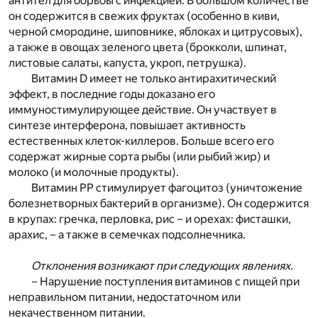
антител для борьбы с инфекцией. В большом количестве
он содержится в свежих фруктах (особенно в киви,
черной смородине, шиповнике, яблоках и цитрусовых),
а также в овощах зеленого цвета (брокколи, шпинат,
листовые салаты, капуста, укроп, петрушка).
Витамин D имеет не только антирахитический
эффект, в последние годы доказано его
иммуностимулирующее действие. Он участвует в
синтезе интерферона, повышает активность
естественных клеток-киллеров. Больше всего его
содержат жирные сорта рыбы (или рыбий жир) и
молоко (и молочные продукты).
Витамин РР стимулирует фагоцитоз (уничтожение
болезнетворных бактерий в организме). Он содержится
в крупах: гречка, перловка, рис – и орехах: фисташки,
арахис, – а также в семечках подсолнечника.
Отклонения возникают при следующих явлениях.
– Нарушение поступления витаминов с пищей при
неправильном питании, недостаточном или
некачественном питании.