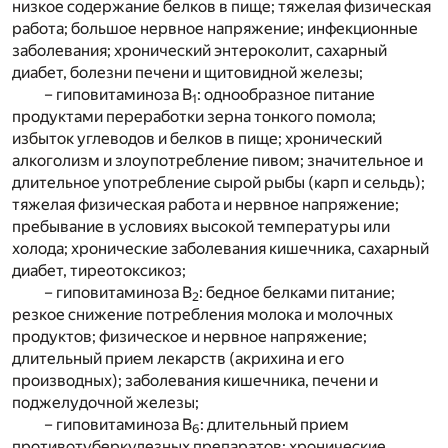
низкое содержание белков в пище; тяжелая физическая
работа; большое нервное напряжение; инфекционные
заболевания; хронический энтероколит, сахарный
диабет, болезни печени и щитовидной железы;
– гиповитаминоза В
: однообразное питание
1
продуктами переработки зерна тонкого помола;
избыток углеводов и белков в пище; хронический
алкоголизм и злоупотребление пивом; значительное и
длительное употребление сырой рыбы (карп и сельдь);
тяжелая физическая работа и нервное напряжение;
пребывание в условиях высокой температуры или
холода; хронические заболевания кишечника, сахарный
диабет, тиреотоксикоз;
– гиповитаминоза В
: бедное белками питание;
2
резкое снижение потребления молока и молочных
продуктов; физическое и нервное напряжение;
длительный прием лекарств (акрихина и его
производных); заболевания кишечника, печени и
поджелудочной железы;
– гиповитаминоза В
: длительный прием
6
противотуберкулезных препаратов; хронические