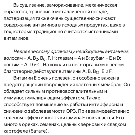
Высушивание, замораживание, механическая
обработка, хранение в металлической посуде,
пастеризация также очень существенно снижают
содержание витаминов в исходных продуктах, даже в
тех, которые традиционно считаются источниками
витаминов.
Человеческому организму необходимы витамины:
волосам – А, В
, В
, F, Н; глазам – А и В; зубам – Е и D;
2
6
ногтям – A, D и С. На кожу и на весь организм в целом
благотворно действуют витамины А, В, В
, Е и F.
12
Витамин Е очень полезен, он особенно важен в
предотвращении повреждения клеточных мембран. Он
обладает сильным противовоспалительным и
иммуностимулирующим эффектом. Также
способствует повышению выработки интерферона и
снижению заболеваемости ОРЗ. При взаимодействии с
селеном эффективность витамина Е повышается. Его
много в орехах, семенах, цельных зерновых и сладком
картофеле (батате).