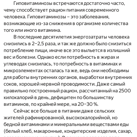
Гиповитаминозы встречаются достаточно часто,
чему способствует рацион питания современного
человека. Гиповитаминозы – это заболевания,
возникающие из-за снижения в организме количества
того или иного витамина.
В последние десятилетия энергозатраты человека
снизились в 2–2,5 раза, и так же должно было снизиться
потребление пищи, иначе все это выльется в излишний
вес и болезни. Однако если потребность в жирах и
углеводах снизилась, то потребность в витаминах и
микроэлементах осталась та же, ведь они необходимы
для работы внутренних органов, выработки внутренних
соков, хорошей нервной проводимости. Даже самый
правильно построенный рацион, рассчитанный на 2500
килокалорий в день, дефицитен по большинству
витаминов, по крайней мере, на 20–30 %.
Сейчас все больше в питании даже сельских
жителей рафинированной, высококалорийной, но
бедной витаминами и минеральными веществами еды
(белый хлеб, макаронные, кондитерские изделия, сахар,