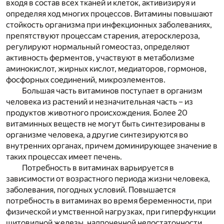
входя в состав всех тканей и клеток, активизируя и
определяя ход многих процессов. Витамины повышают
стойкость организма при инфекционных заболеваниях,
препятствуют процессам старения, атеросклероза,
регулируют нормальный гомеостаз, определяют
активность ферментов, участвуют в метаболизме
аминокислот, жирных кислот, медиаторов, гормонов,
фосфорных соединений, микроэлементов.
Большая часть витаминов поступает в организм
человека из растений и незначительная часть – из
продуктов животного происхождения. Более 20
витаминных веществ не могут быть синтезированы в
организме человека, а другие синтезируются во
внутренних органах, причем доминирующее значение в
таких процессах имеет печень.
Потребность в витаминах варьируется в
зависимости от возрастного периода жизни человека,
заболевания, погодных условий. Повышается
потребность в витаминах во время беременности, при
физической и умственной нагрузках, при гиперфункции
щитовидной железы, надпочечной недостаточности,