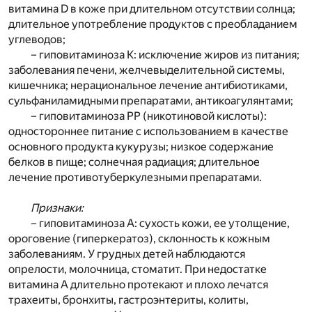
витамина D в коже при длительном отсутствии солнца;
длительное употребление продуктов с преобладанием
углеводов;
– гиповитаминоза К: исключение жиров из питания;
заболевания печени, желчевыделительной системы,
кишечника; нерациональное лечение антибиотиками,
сульфаниламидными препаратами, антикоагулянтами;
– гиповитаминоза РР (никотиновой кислоты):
одностороннее питание с использованием в качестве
основного продукта кукурузы; низкое содержание
белков в пище; солнечная радиация; длительное
лечение противотуберкулезными препаратами.
Признаки:
– гиповитаминоза А: сухость кожи, ее утолщение,
ороговение (гиперкератоз), склонность к кожным
заболеваниям. У грудных детей наблюдаются
опрелости, молочница, стоматит. При недостатке
витамина А длительно протекают и плохо лечатся
трахеиты, бронхиты, гастроэнтериты, колиты,