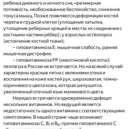
ребенка дневного и ночного сна, чрезмерная
потливость, необоснованное беспокойство, снижение
тонуса мышц. Позже появляются деформации костей
черепа и грудной клетки (уплощение затылка,
утолщение реберных хрящей в местах их соединения с
костными частями рёбер); у взрослых остеопороз
(истончение костной ткани);
– гиповитаминоза Е: мышечная слабость, ранняя
мышечная дистрофия;
– гиповитаминоза РР (никотиновой кислоты):
пеллагра в России не встречается. Но на всякий случай:
характерны красные пятна с явлениями отека и
воспаления на коже кистей рук, шероховатая, темно-
коричневого цвета кожа, которая шелушится,
увеличенный отечный язык малинового цвета.
Нередко встречается одновременно дефицит
нескольких витаминов. Но ведущей является
недостаточность одного витамина с соответствующими
симптомами. В нашей стране чаще возникают
гиповитаминозы С, В
и В
; причем гиповитаминоз С
1
6