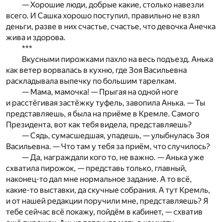
— Хорошие люди, добрые какие, столько навезли
всего. И Сашка хорошо поступил, правильно не взял
деньги, разве в них счастье, счастье, что девочка Анечка
жива и здорова.
***
Вкусными пирожками пахло на весь подъезд. Анька
как ветер ворвалась в кухню, где Зоя Васильевна
раскладывала выпечку по большим тарелкам.
— Мама, мамочка! — Прыгая на одной ноге
и расстёгивая застёжку туфель, завопила Анька. — Ты
представляешь, я была на приёме в Кремле. Самого
Президента, вот как тебя видела, представляешь?
— Сядь, сумасшедшая, упадешь, — улыбнулась Зоя
Васильевна. — Что там у тебя за приём, что случилось?
— Да, награждали кого то, не важно. — Анька уже
схватила пирожок, — представь только, главный,
наконец-то дал мне нормальное задание. А то всё,
какие-то выставки, да скучные собрания. А тут Кремль,
и от нашей редакции поручили мне, представляешь? Я
тебе сейчас всё покажу, пойдём в кабинет, — схватив