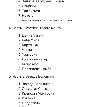
Записки вертухая. Шнырь
Старики
Три письма
Нечета
Честь имею… капитан Волошин
Часть 2. Рассказы злого мента
Ценный агент
Баба Миля
Картошка
Чеснок
Халтурка
Деньги на ветер
Бичьё моё
Президент и рыба
Часть 3. Звезда Волошина
Звезда Волошина
Солдатик Сашка
Крепость Макарона
Колонна
Предатель