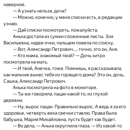
наверное.
— А узнать нельзя, доча?
— Можно, конечно, у меня списки есть, в редакции
узнаю.
— Дай списки посмотреть, пожалуйста.
Анька достала из сумки сложенные листы. Зоя
Васильевна, надев очки, пальцем повела по списку.
— Вот, Александр Петрович…, точно, это он, Аня.
— Кто мама, знакомый твой? — Дочь хитро
посмотрела на мать.
— И твой, Анечка, тоже. Помнишь, я рассказывала,
как мальчик вынес тебя из горящего дома? Это он, дочь,
Сашка, Александр Петрович.
Анька посмотрела на фото в мониторе.
— Ты же говорила, пацан какой то, из глухой
деревни.
— Ну, вырос пацан. Правильно вырос. А ведь я за его
здоровье, четверть века свечки ставлю. Права была
бабушка, Мария Михайловна, пусть будет как будет.
— Во дела, — Анька округлила глаза. — Из какой-то