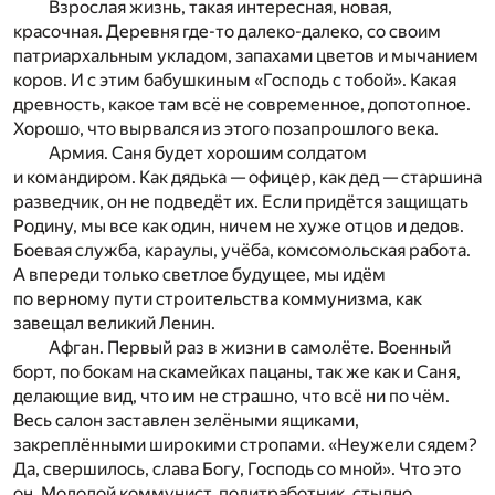
Взрослая жизнь, такая интересная, новая,
красочная. Деревня где-то далеко-далеко, со своим
патриархальным укладом, запахами цветов и мычанием
коров. И с этим бабушкиным «Господь с тобой». Какая
древность, какое там всё не современное, допотопное.
Хорошо, что вырвался из этого позапрошлого века.
Армия. Саня будет хорошим солдатом
и командиром. Как дядька — офицер, как дед — старшина
разведчик, он не подведёт их. Если придётся защищать
Родину, мы все как один, ничем не хуже отцов и дедов.
Боевая служба, караулы, учёба, комсомольская работа.
А впереди только светлое будущее, мы идём
по верному пути строительства коммунизма, как
завещал великий Ленин.
Афган. Первый раз в жизни в самолёте. Военный
борт, по бокам на скамейках пацаны, так же как и Саня,
делающие вид, что им не страшно, что всё ни по чём.
Весь салон заставлен зелёными ящиками,
закреплёнными широкими стропами. «Неужели сядем?
Да, свершилось, слава Богу, Господь со мной». Что это
он. Молодой коммунист, политработник, стыдно