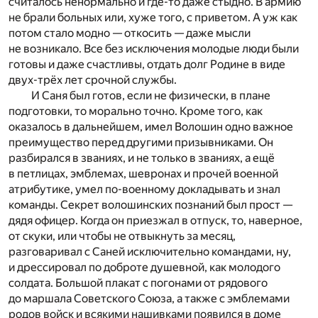
считалось ненормально и где-то даже стыдно. В армию
не брали больных или, хуже того, с приветом. А уж как
потом стало модно — откосить — даже мысли
не возникало. Все без исключения молодые люди были
готовы и даже счастливы, отдать долг Родине в виде
двух-трёх лет срочной службы.
И Саня был готов, если не физически, в плане
подготовки, то морально точно. Кроме того, как
оказалось в дальнейшем, имел Волошин одно важное
преимущество перед другими призывниками. Он
разбирался в званиях, и не только в званиях, а ещё
в петлицах, эмблемах, шевронах и прочей военной
атрибутике, умел по-военному докладывать и знал
команды. Секрет волошинских познаний был прост —
дядя офицер. Когда он приезжал в отпуск, то, наверное,
от скуки, или чтобы не отвыкнуть за месяц,
разговаривал с Саней исключительно командами, ну,
и дрессировал по доброте душевной, как молодого
солдата. Большой плакат с погонами от рядового
до маршала Советского Союза, а также с эмблемами
родов войск и всякими нашивками появился в доме