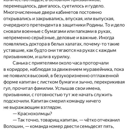
перемещалось, двигалось, суетилось и гудело.
Многочисленные двери кабинетов постоянно
открывались и закрывались, впуская, или выпуская,
очередного претендента в защитники Родины. То и дело
сновали военные с бумагами или папками в руках,
непременно серьёзные, деловые и важные. Иногда
появлялись доктора в белых халатах, почему-то такие
уставшие, как будто они тягаются на руках с каждым
призывником, и шли в курилку.
Санька с приятелями около часа проторчали
в коридоре, наблюдая за движением муравейника, пока
не появился высокий, в безукоризненно отглаженной
форме капитан с листком бумаги и зычно, перекрикивая
гул, прочитал фамилии. Услышав свои имена,
призывники, с готовностью тут же начать служить
подскочили. Капитан смерил команду ничего
не выражающим взглядом.
— Краснохолмцы?
— Так точно, товарищ капитан, — чётко отчеканил
Волошин, — команда номер двести семьдесят пять,