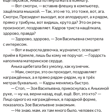
ещё пирожок, Анька потянула мать в комнату.
— Вот смотри, — вставив флешку в компьютер,
защёлкала мышкой. — Так, это не то, это тоже, вот, ага.
Смотри, Президент выходит, все аплодируют, а я рядом,
прямо у трибуны, вот видишь, круто да? Это он речь
произносит, поздравляет. Кадров триста нащёлкала,
здорово, правда?
— Здорово, здорово, — Зоя Васильевна смотрела
с интересом.
— Вот и выросла девочка, журналист, освещает
приём в Кремле, лишь бы кому не поручат. — Гордость
наполняла материнское сердце.
Анька щебетала без умолку, как кузнечик.
— Мам, смотри, это он проходит, поздравляет
награждённых, а я прямо рядом-рядом, ну в трёх
метрах буквально. — Кадры менялись быстро.
— Стоп, — Зоя Васильевна, прикоснулась к Анькиной
руке, — ну-ка, верни назад, ещё, ещё. Вот, это кто? —
Лицо одного из награждённых, в парадной форме,
показалось Зое Васильевне знакомым.
— Не знаю, мам, их там много было, человек сто,