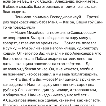
если бы не Ваш внук, Сашка… Александр, понимаете…
В общем спасибо Вам огромное, я прямо не знаю, как
благодарить.
— Понимаю-понимаю, Господи помилуй. — Третий
раз перекрестилась баба Маня, — Как он, Сашка то? Сам-
то не повредился?
— Мария Михайловна, нормально Сашка, совсем
не повредился. Быстро всё сделал, за пару минут,
говорят, а главное во время как. — Зоя опять полезла
в сумку. — Мы были вчера в его училище, к директору
ходили. От него про Вас и узнали, и про Александра, что
Вы его воспитали. Поблагодарить хотели, денег вот
дать, — женщина положила на стол свёрток. — Да
не взял он, убежал от нас. Он, мне кажется, вообще
не понимает, что совершил, а мы ведь поблагодарить.
— Что Вы, Что Вы, — баба Маня замахала руками, —
какие деньги. Нам не надо, у меня пенсия, сорок два
рубля, у Сашки стипендия в училище, и столовая там,
и общежитие. Нам не надо ничего, у нас всё есть.
А Сашка правильно всё сделал, как иначе, как не спасти.
И по окошкам лазить он мастак. Когда Дуня, соседка,