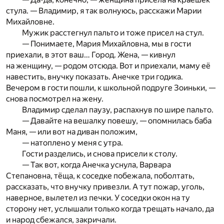
стула. — Владимир, я так волнуюсь, расскажи Марии
Михайловне.
Мужик расстегнул пальто и тоже присел на стул.
— Понимаете, Мария Михайловна, мы в гости
приехали, в этот ваш… Город. Жена, — кивнул
на женщину, — родом отсюда. Вот и приехали, маму её
навестить, внучку показать. Анечке три годика.
Вечером в гости пошли, к школьной подруге Зоиньки, —
снова посмотрел на жену.
Владимир сделал паузу, распахнув по шире пальто.
— Давайте на вешалку повешу, — опомнилась баба
Маня, — или вот на диван положим,
— натоплено у меня с утра.
Гости разделись, и снова присели к столу.
— Так вот, когда Анечка уснула, Варвара
Степановна, тёща, к соседке побежала, поболтать,
рассказать, что внучку привезли. А тут пожар, уголь,
наверное, вылетел из печки. У соседки окон на ту
сторону нет, услышали только когда трещать начало, да
и народ сбежался, закричали.