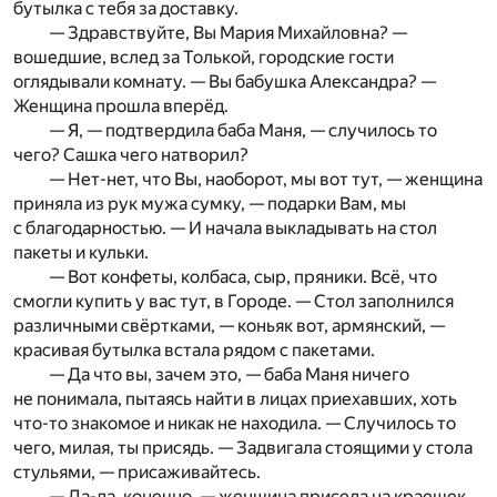
бутылка с тебя за доставку.
— Здравствуйте, Вы Мария Михайловна? —
вошедшие, вслед за Толькой, городские гости
оглядывали комнату. — Вы бабушка Александра? —
Женщина прошла вперёд.
— Я, — подтвердила баба Маня, — случилось то
чего? Сашка чего натворил?
— Нет-нет, что Вы, наоборот, мы вот тут, — женщина
приняла из рук мужа сумку, — подарки Вам, мы
с благодарностью. — И начала выкладывать на стол
пакеты и кульки.
— Вот конфеты, колбаса, сыр, пряники. Всё, что
смогли купить у вас тут, в Городе. — Стол заполнился
различными свёртками, — коньяк вот, армянский, —
красивая бутылка встала рядом с пакетами.
— Да что вы, зачем это, — баба Маня ничего
не понимала, пытаясь найти в лицах приехавших, хоть
что-то знакомое и никак не находила. — Случилось то
чего, милая, ты присядь. — Задвигала стоящими у стола
стульями, — присаживайтесь.
— Да-да, конечно, — женщина присела на краешек