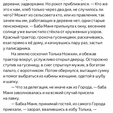
деревни, задворками. Но рокот приближался. — Кто же
это к нам, хлеб только через два дня, не случилось ли
чего? Может из сельсовета кто, или из правления, так
зачем мы им, работающих в деревне нет, одни старые
пенсионерки. — Баба Маня прильнула к окну, весеннее
солнце уже вычистило стёкла от кружевных узоров.
Красный трактор, грохоча гусеницами, раскачиваясь,
ехал прямо к её дому, и качнувшись пару раз, застыл
у палисадника.
На землю соскочил Толька Ножкин, и обежав
трактор вокруг, услужливо открыл дверцу. Осторожно
ступив на гусеницу, в снег спрыгнул мужик, в богатом
пальто, с воротником. Потом обернулся, вытащил сумку
и помог выбраться из кабины женщине, одетой в шубу
и шапку.
— Что за делегация, не иначе как из Города, — баба
Маня заволновалась и на всякий случай присела
на лавку.
— Бабка Маня, принимай гостей, из самого Города
приехали, — заорал, ввалившись в избу Толька, —