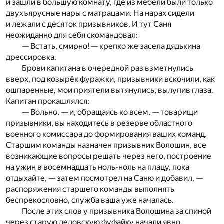
и зашли в большую комнату, где из мебели были только
двухъярусные нары с матрацами. На нарах сидели
и лежали с десяток призывников. И тут Саня
неожиданно для себя скомандовал:
— Встать, смирно! — крепко же засела дядькина
дрессировка.
Брови капитана в очередной раз взметнулись
вверх, под козырёк фуражки, призывники вскочили, как
ошпаренные, мои приятели вытянулись, вылупив глаза.
Капитан прокашлялся:
— Вольно, — и, обращаясь ко всем, — товарищи
призывники, вы находитесь в резерве областного
военного комиссара до формирования ваших команд.
Старшим команды назначен призывник Волошин, все
возникающие вопросы решать через него, построение
на ужин в восемнадцать ноль-ноль на плацу, пока
отдыхайте, — затем посмотрел на Саню и добавил, —
распоряжения старшего команды выполнять
беспрекословно, служба ваша уже началась.
После этих слов у призывника Волошина за спиной
через старую дедовскую фуфайку начали явно