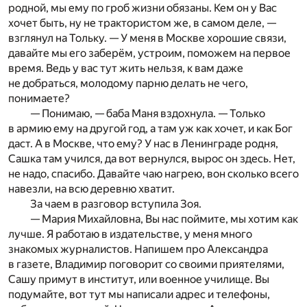
родной, мы ему по гроб жизни обязаны. Кем он у Вас
хочет быть, ну не трактористом же, в самом деле, —
взглянул на Тольку. — У меня в Москве хорошие связи,
давайте мы его заберём, устроим, поможем на первое
время. Ведь у вас тут жить нельзя, к вам даже
не добраться, молодому парню делать не чего,
понимаете?
— Понимаю, — баба Маня вздохнула. — Только
в армию ему на другой год, а там уж как хочет, и как Бог
даст. А в Москве, что ему? У нас в Ленинграде родня,
Сашка там учился, да вот вернулся, вырос он здесь. Нет,
не надо, спасибо. Давайте чаю нагрею, вон сколько всего
навезли, на всю деревню хватит.
За чаем в разговор вступила Зоя.
— Мария Михайловна, Вы нас поймите, мы хотим как
лучше. Я работаю в издательстве, у меня много
знакомых журналистов. Напишем про Александра
в газете, Владимир поговорит со своими приятелями,
Сашу примут в институт, или военное училище. Вы
подумайте, вот тут мы написали адрес и телефоны,