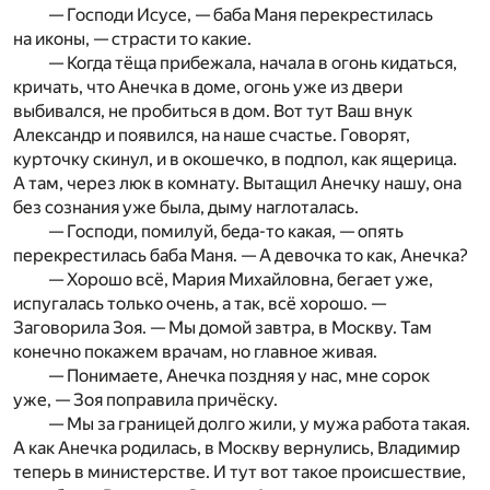
— Господи Исусе, — баба Маня перекрестилась
на иконы, — страсти то какие.
— Когда тёща прибежала, начала в огонь кидаться,
кричать, что Анечка в доме, огонь уже из двери
выбивался, не пробиться в дом. Вот тут Ваш внук
Александр и появился, на наше счастье. Говорят,
курточку скинул, и в окошечко, в подпол, как ящерица.
А там, через люк в комнату. Вытащил Анечку нашу, она
без сознания уже была, дыму наглоталась.
— Господи, помилуй, беда-то какая, — опять
перекрестилась баба Маня. — А девочка то как, Анечка?
— Хорошо всё, Мария Михайловна, бегает уже,
испугалась только очень, а так, всё хорошо. —
Заговорила Зоя. — Мы домой завтра, в Москву. Там
конечно покажем врачам, но главное живая.
— Понимаете, Анечка поздняя у нас, мне сорок
уже, — Зоя поправила причёску.
— Мы за границей долго жили, у мужа работа такая.
А как Анечка родилась, в Москву вернулись, Владимир
теперь в министерстве. И тут вот такое происшествие,