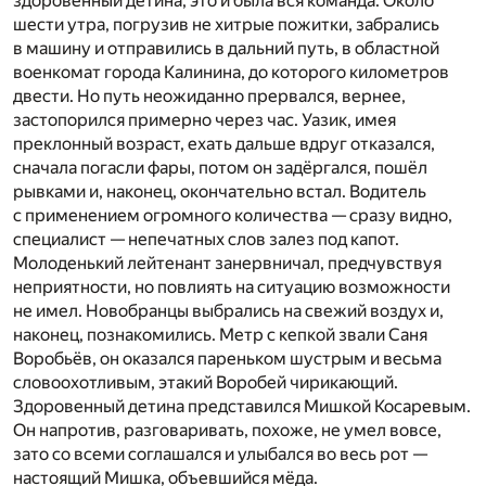
здоровенный детина, это и была вся команда. Около
шести утра, погрузив не хитрые пожитки, забрались
в машину и отправились в дальний путь, в областной
военкомат города Калинина, до которого километров
двести. Но путь неожиданно прервался, вернее,
застопорился примерно через час. Уазик, имея
преклонный возраст, ехать дальше вдруг отказался,
сначала погасли фары, потом он задёргался, пошёл
рывками и, наконец, окончательно встал. Водитель
с применением огромного количества — сразу видно,
специалист — непечатных слов залез под капот.
Молоденький лейтенант занервничал, предчувствуя
неприятности, но повлиять на ситуацию возможности
не имел. Новобранцы выбрались на свежий воздух и,
наконец, познакомились. Метр с кепкой звали Саня
Воробьёв, он оказался пареньком шустрым и весьма
словоохотливым, этакий Воробей чирикающий.
Здоровенный детина представился Мишкой Косаревым.
Он напротив, разговаривать, похоже, не умел вовсе,
зато со всеми соглашался и улыбался во весь рот —
настоящий Мишка, объевшийся мёда.