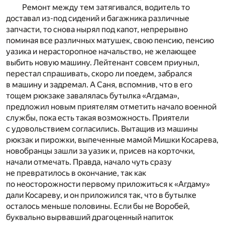
Ремонт между тем затягивался, водитель то
доставал из-под сидений и багажника различные
запчасти, то снова нырял под капот, непрерывно
поминая все различных матушек, свою пенсию, пенсию
уазика и нерасторопное начальство, не желающее
выбить новую машину. Лейтенант совсем приуныл,
перестал спрашивать, скоро ли поедем, забрался
в машину и задремал. А Саня, вспомнив, что в его
тощем рюкзаке завалялась бутылка «Агдама»,
предложил новым приятелям отметить начало военной
службы, пока есть такая возможность. Приятели
с удовольствием согласились. Вытащив из машины
рюкзак и пирожки, выпеченные мамой Мишки Косарева,
новобранцы зашли за уазик и, присев на корточки,
начали отмечать. Правда, начало чуть сразу
не превратилось в окончание, так как
по неосторожности первому приложиться к «Агдаму»
дали Косареву, и он приложился так, что в бутылке
осталось меньше половины. Если бы не Воробей,
буквально вырвавший драгоценный напиток