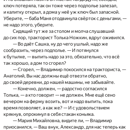
ключ потеряла, так он тоже через подполье залезал,
и калитку открыл, а дома у неё уж ключ был запасной.
Уберите, — баба Маня отодвинула свёрток с деньгами, —
не надо этого, уберите.
Сидящий тут же за столом и молча слушавший
до сих пор, тракторист Толька Ножкин, вдруг оживился.
— Во даёт Сашка, ну до чего ушлый, надо же
сообразить, через подполье. — И потянулся
к бутылке, — выпить надо за это, обязательно, что всё
так хорошо, а дом то сгорел?
— Сгорел, — Владимир покосился на тракториста, —
Анатолий, Вы нас должны ещё отвезти обратно,
до своей деревни, до нашей машины, не забывайте.
— Конечно, должен, — радостно согласился
Толька, — а кто говорит — не должен. Мне ещё сено
вечером на ферму возить, вот и надо выпить, пока
время позволяет, а как же? — И с удовольствием
крякнув, опрокинул в себя стакан коньяка.
— Мария Михайловна, видите ли, — Владимир
приосанился, — Ваш внук, Александр, для нас теперь как