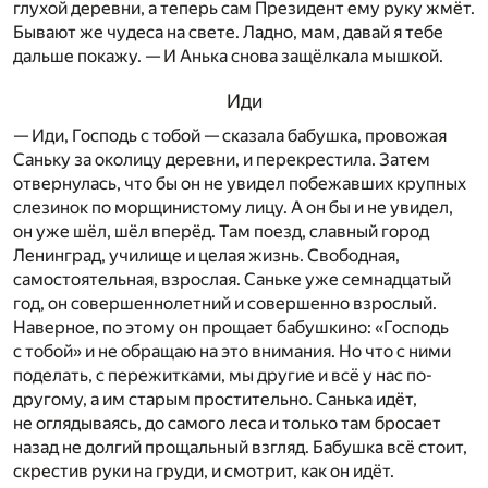
глухой деревни, а теперь сам Президент ему руку жмёт.
Бывают же чудеса на свете. Ладно, мам, давай я тебе
дальше покажу. — И Анька снова защёлкала мышкой.
Иди
— Иди, Господь с тобой — сказала бабушка, провожая
Саньку за околицу деревни, и перекрестила. Затем
отвернулась, что бы он не увидел побежавших крупных
слезинок по морщинистому лицу. А он бы и не увидел,
он уже шёл, шёл вперёд. Там поезд, славный город
Ленинград, училище и целая жизнь. Свободная,
самостоятельная, взрослая. Саньке уже семнадцатый
год, он совершеннолетний и совершенно взрослый.
Наверное, по этому он прощает бабушкино: «Господь
с тобой» и не обращаю на это внимания. Но что с ними
поделать, с пережитками, мы другие и всё у нас по-
другому, а им старым простительно. Санька идёт,
не оглядываясь, до самого леса и только там бросает
назад не долгий прощальный взгляд. Бабушка всё стоит,
скрестив руки на груди, и смотрит, как он идёт.