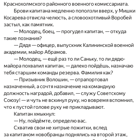
Краснохолмского районного военного комиссариата.
Брови капитана медленно поползли вверх, у Мишки
Косарева отвисла челюсть, а словоохотливый Воробей
застыл, как памятник.
— Молодец, боец, — прогудел капитан, — откуда
такие познания?
— Дядя — офицер, выпускник Калининской военной
академии, майор Абрамов.
— Молодец, — ещё раз то ли Саньку, то ли дядю-
майора похвалил капитан, — далеко пойдёшь, назначаю
тебя старшим команды резерва. Фамилия как?
— Призывник Волошин, — отрапортовал
назначенный, а сочтя назначение на командную
должность наградой, добавил, — служу Советскому
Союзу! — и чуть не вскинул руку, но вовремя вспомнил,
что к пустой голове руку не прикладывают.
Капитан хмыкнул:
— Ну, пойдёмте, определю вас.
Схватив свои не хитрые пожитки, вслед
за капитаном новобранцы поднялись на второй этаж,