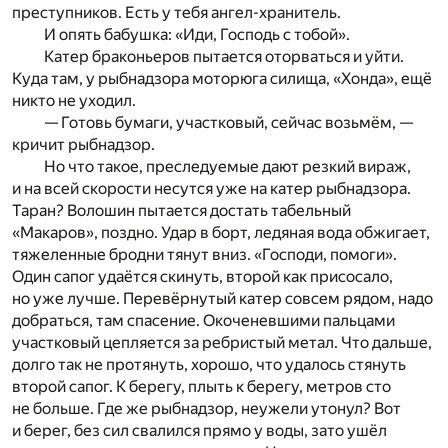
преступников. Есть у тебя ангел-хранитель.
И опять бабушка: «Иди, Господь с тобой».
Катер браконьеров пытается оторваться и уйти.
Куда там, у рыбнадзора моторюга силища, «Хонда», ещё
никто не уходил.
— Готовь бумаги, участковый, сейчас возьмём, —
кричит рыбнадзор.
Но что такое, преследуемые дают резкий вираж,
и на всей скорости несутся уже на катер рыбнадзора.
Таран? Волошин пытается достать табельный
«Макаров», поздно. Удар в борт, ледяная вода обжигает,
тяжеленные бродни тянут вниз. «Господи, помоги».
Один сапог удаётся скинуть, второй как присосало,
но уже лучше. Перевёрнутый катер совсем рядом, надо
добраться, там спасение. Окоченевшими пальцами
участковый цепляется за ребристый метал. Что дальше,
долго так не протянуть, хорошо, что удалось стянуть
второй сапог. К берегу, плыть к берегу, метров сто
не больше. Где же рыбнадзор, неужели утонул? Вот
и берег, без сил свалился прямо у воды, зато ушёл