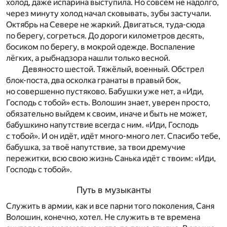
холод, даже испарина выступила. Но совсем не надолго,
через минуту холод начал сковывать, зубы застучали.
Октябрь на Севере не жаркий. Двигаться, туда-сюда
по берегу, согреться. До дороги километров десять,
босиком по берегу, в мокрой одежде. Воспаление
лёгких, а рыбнадзора нашли только весной.
Девяносто шестой. Тяжёлый, военный. Обстрел
блок-поста, два осколка гранаты в правый бок,
но совершенно пустяково. Бабушки уже нет, а «Иди,
Господь с тобой» есть. Волошин знает, уверен просто,
обязательно выйдем к своим, иначе и быть не может,
бабушкино напутствие всегда с ним. «Иди, Господь
с тобой». И он идёт, идёт много-много лет. Спасибо тебе,
бабушка, за твоё напутствие, за твои дремучие
пережитки, всю свою жизнь Санька идёт с твоим: «Иди,
Господь с тобой».
Путь в музыканты
Служить в армии, как и все парни того поколения, Саня
Волошин, конечно, хотел. Не служить в те времена