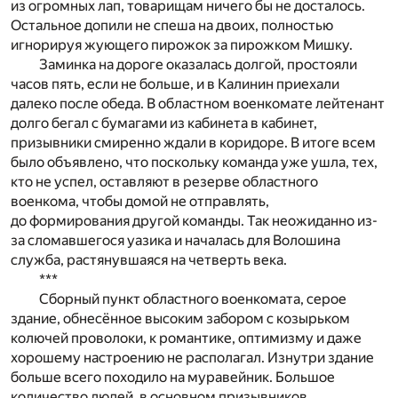
из огромных лап, товарищам ничего бы не досталось.
Остальное допили не спеша на двоих, полностью
игнорируя жующего пирожок за пирожком Мишку.
Заминка на дороге оказалась долгой, простояли
часов пять, если не больше, и в Калинин приехали
далеко после обеда. В областном военкомате лейтенант
долго бегал с бумагами из кабинета в кабинет,
призывники смиренно ждали в коридоре. В итоге всем
было объявлено, что поскольку команда уже ушла, тех,
кто не успел, оставляют в резерве областного
военкома, чтобы домой не отправлять,
до формирования другой команды. Так неожиданно из-
за сломавшегося уазика и началась для Волошина
служба, растянувшаяся на четверть века.
***
Сборный пункт областного военкомата, серое
здание, обнесённое высоким забором с козырьком
колючей проволоки, к романтике, оптимизму и даже
хорошему настроению не располагал. Изнутри здание
больше всего походило на муравейник. Большое
количество людей, в основном призывников,