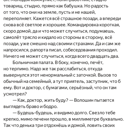
товарищ, стыдно, прямо как бабушка. Но радость
от того, что они на земле, пусть и не нашей,
переполняет. Кажется всё страшное позади, а впереди
снова всё светлое и хорошее. Командировка короткая,
скоро домой, да и что может случиться, подумаешь,
самолёт трясло и кидало из стороны в сторону, всё
позади, уже смешно над своими страхами. Да и сам же
напросился, рапорта писал, собеседования проходил.
Ничего не может случиться, когда всего двадцать два.
Больничная палата. В боку, конечно, печёт,
но терпимо. Надо же так расслабиться, откуда
вывернулся этот ненормальный с заточкой. Вызов то
обычный на семейный, а тут приятель, заступник, что б
ему. Вот и доктор, с бумагами, серьёзный, что он там
усмотрел?
— Как, доктор, жить буду? — Волошин пытается
выглядеть браво и бодро.
— Будешь-будешь, и видимо долго. Свезло тебе
крепко, мимо печени прошло, в миллиметре буквально.
Так что денька три отдохнёшь и домой, ловить своих