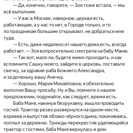
— Да, конечно, говорите, — Зоя тоже встала, — мы
всё выполним.
— У вас в Москве, наверное, церкви есть,
работающие, а у нас то нет, в Городе только, и то
по праздникам большим открывают, не добраться мне
туда.
— Есть, даже недалеко от нашего дома есть, всегда
работает. — Зоя вопросительно смотрела на бабу Маню.
— Так вот, мало ли, будете мимо проходить, и как
вспомните Сашку моего, зайдите в церковь, поставьте
свечку, за здравие раба Божиего Александра,
и за доченьку вашу Анечку.
— Хорошо, Мария Михайловна, я обязательно
выполню Вашу просьбу. Ну и Вы, помните о нашем
предложении, подумайте, как следует, время есть.
Баба Маня, накинув безрукавку, вышла проводить
гостей. Трактор резво развернулся на одном месте,
взревев и выпустив облако чёрного дыма, покачиваясь,
поплыл за деревню. Трижды перекрестив удаляющийся
трактор с гостями, баба Маня вернулась в дом.