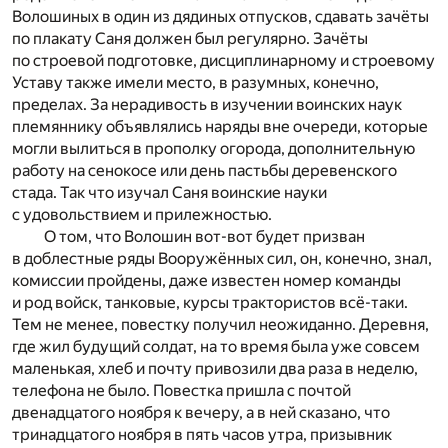
Волошиных в один из дядиных отпусков, сдавать зачёты
по плакату Саня должен был регулярно. Зачёты
по строевой подготовке, дисциплинарному и строевому
Уставу также имели место, в разумных, конечно,
пределах. За нерадивость в изучении воинских наук
племяннику объявлялись наряды вне очереди, которые
могли вылиться в прополку огорода, дополнительную
работу на сенокосе или день пастьбы деревенского
стада. Так что изучал Саня воинские науки
с удовольствием и прилежностью.
О том, что Волошин вот-вот будет призван
в доблестные ряды Вооружённых сил, он, конечно, знал,
комиссии пройдены, даже известен номер команды
и род войск, танковые, курсы трактористов всё-таки.
Тем не менее, повестку получил неожиданно. Деревня,
где жил будущий солдат, на то время была уже совсем
маленькая, хлеб и почту привозили два раза в неделю,
телефона не было. Повестка пришла с почтой
двенадцатого ноября к вечеру, а в ней сказано, что
тринадцатого ноября в пять часов утра, призывник