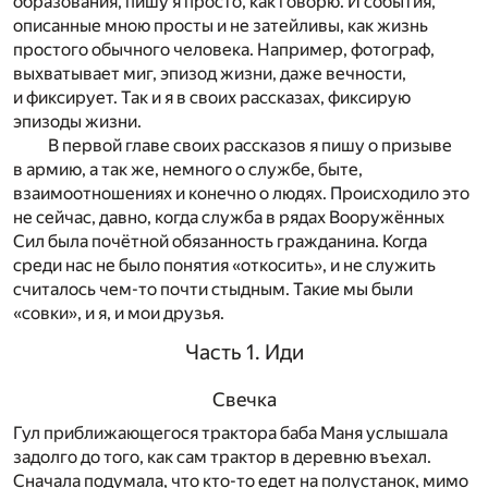
образования, пишу я просто, как говорю. И события,
описанные мною просты и не затейливы, как жизнь
простого обычного человека. Например, фотограф,
выхватывает миг, эпизод жизни, даже вечности,
и фиксирует. Так и я в своих рассказах, фиксирую
эпизоды жизни.
В первой главе своих рассказов я пишу о призыве
в армию, а так же, немного о службе, быте,
взаимоотношениях и конечно о людях. Происходило это
не сейчас, давно, когда служба в рядах Вооружённых
Сил была почётной обязанность гражданина. Когда
среди нас не было понятия «откосить», и не служить
считалось чем-то почти стыдным. Такие мы были
«совки», и я, и мои друзья.
Часть 1. Иди
Свечка
Гул приближающегося трактора баба Маня услышала
задолго до того, как сам трактор в деревню въехал.
Сначала подумала, что кто-то едет на полустанок, мимо