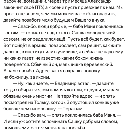
рабочие, домашний. Через три месяца Александр
закончит своё ПТУ, а к осени пусть приезжает к нам. Мы
просто не знаем, чем мы можем вас отблагодарить,
давайте позаботимся о будущем Вашего внука.
— Спасибо, люди добрые, — баба Маня поклонилась
гостям, — только не надо этого. Сашка молоденький
совсем, не определился ещё. Пусть всё будет, как будет.
Вот пойдёт в армию, повзрослеет, сам решит, как жить
дальше, в институт или в училище, а сейчас не надо ему
ни каких газет, неизвестно каким боком жизнь
повернётся. Обычный он, мальчишка деревенский.
А вам спасибо. Адрес ваш я сохраню, положу
на божницу, за иконы.
— Ну, как знаете, — Владимир встал, — давайте
тогда собираться, мы помочь хотели, от души, мы вам
обязаны очень многим. Не теряйте адрес, — и опять
посмотрел на Тольку, который опустошил коньяк уже
больше чем наполовину. — Пора нам.
— Спасибо вам, — опять поклонилась баба Маня. —
И если уж хотите вспоминать Сашку добрым словом,
помочь ему, есть у меня одна просьба.