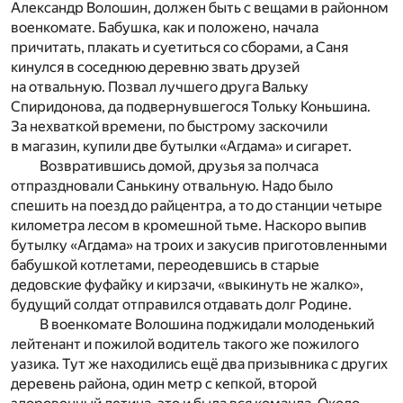
Александр Волошин, должен быть с вещами в районном
военкомате. Бабушка, как и положено, начала
причитать, плакать и суетиться со сборами, а Саня
кинулся в соседнюю деревню звать друзей
на отвальную. Позвал лучшего друга Вальку
Спиридонова, да подвернувшегося Тольку Коньшина.
За нехваткой времени, по быстрому заскочили
в магазин, купили две бутылки «Агдама» и сигарет.
Возвратившись домой, друзья за полчаса
отпраздновали Санькину отвальную. Надо было
спешить на поезд до райцентра, а то до станции четыре
километра лесом в кромешной тьме. Наскоро выпив
бутылку «Агдама» на троих и закусив приготовленными
бабушкой котлетами, переодевшись в старые
дедовские фуфайку и кирзачи, «выкинуть не жалко»,
будущий солдат отправился отдавать долг Родине.
В военкомате Волошина поджидали молоденький
лейтенант и пожилой водитель такого же пожилого
уазика. Тут же находились ещё два призывника с других
деревень района, один метр с кепкой, второй