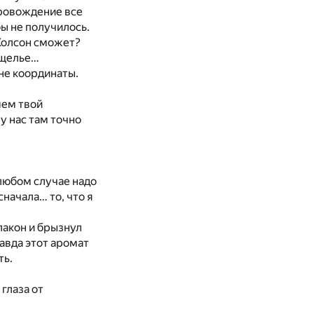
провождение все
ы не получилось.
 Колсон сможет?
 ущелье…
мне координаты.
мем твой
у нас там точно
 любом случае надо
начала… то, что я
флакон и брызнул
равда этот аромат
ть.
 глаза от