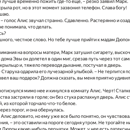
е лучше временно пожить где-то еще, – резко заявил Марк.
рыла рот, но в этот момент зазвонил телефон. Слава богу!
шаю.
… – голос Алис звучал странно. Сдавленно. Растерянно и оза
не понимала, что делать.
сь?
шного, честное слово. Но тебе лучше прийти к мадам Дюпон
имания на вопросы матери, Марк затушил сигарету, выскоч
о дома Эвы он долетел в один миг, срезав путь через тот с
 крыльцо и, тяжело переводя дыхание, постучал в дверь.
– Старуха одарила его лучезарной улыбкой. – Не терпится п
вел ваш подарок? Должна сказать, вы меня приятно удивил
отиснулся мимо нее и кинулся в комнату Алис. Черт! Сталке
тва застряли в горле; он без стука распахнул дверь. Алис 
, из которой торчало что-то белое.
ерез порог, и она обернулась.
а Алис деловито, но ему уже все было понятно, он чувствова
ния, – это оставили на пороге сегодня утром. Не трогайте н
 Дюпон какие-нибудь перчатки. Может, у нее есть латексн