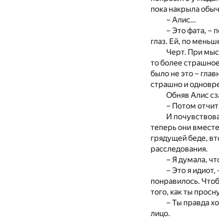
пока накрыла обы
– Алис…
– Это фата, –
глаз. Ей, по меньш
Черт. При мыс
то более страшное
было не это – глав
страшно и одновре
Обняв Алис сз
– Потом отчит
И почувствова
теперь они вместе
грядущей беде, вт
расследования.
– Я думала, чт
– Это я идиот
понравилось. Чтоб
того, как ты просн
– Ты правда х
лицо.