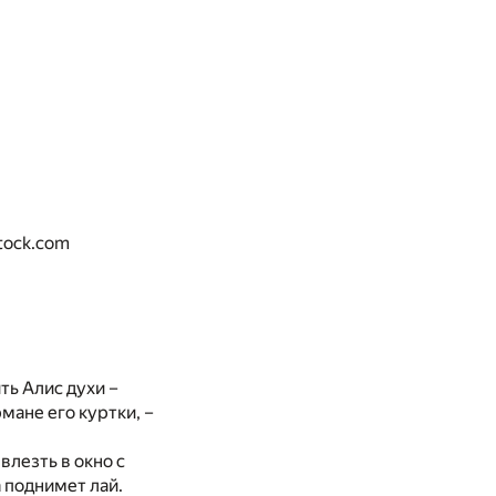
tock.com
ть Алис духи –
мане его куртки, –
влезть в окно с
 поднимет лай.