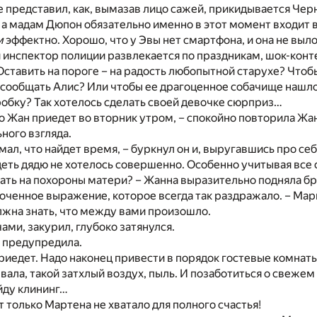
 представил, как, вымазав лицо сажей, прикидывается Че
, а мадам Дюпон обязательно именно в этот момент входит в 
м
эффектно. Хорошо, что у Эвы нет смартфона, и она не выл
 инспектор полиции развлекается по праздникам, шок-конте
 Оставить на пороге – на радость любопытной старухе? Чтобы
 сообщать Алис? Или чтобы ее драгоценное собачище нашл
обку? Так хотелось сделать своей девочке сюрприз…
что Жан приедет во вторник утром, – спокойно повторила Жан
ного взгляда.
мал, что найдет время, – буркнул он и, выругавшись про себ
деть дядю не хотелось совершенно. Особенно учитывая все 
ать на похороны матери? – Жанна выразительно подняла бр
оченное выражение, которое всегда так раздражало. – Марк,
лжна знать, что между вами произошло.
ами, закурил, глубоко затянулся.
о предупредила.
риедет. Надо наконец привести в порядок гостевые комнаты
вала, такой затхлый воздух, пыль. И позаботиться о свежем
йду клининг…
т только Мартена не хватало для полного счастья!