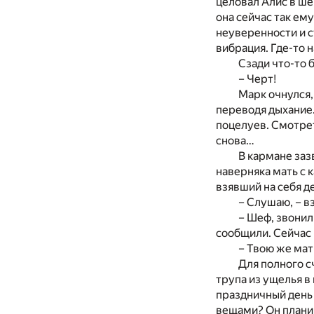
целовал Алис в ше
она сейчас так ем
неуверенности и с
вибрация. Где-то н
Сзади что-то 
– Черт!
Марк очнулся,
переводя дыхание.
поцелуев. Смотре
снова…
В кармане заз
наверняка мать с 
взявший на себя д
– Слушаю, – в
– Шеф, звонили
сообщили. Сейчас
– Твою же мат
Для полного с
трупа из ущелья в
праздничный день 
вещами? Он планир