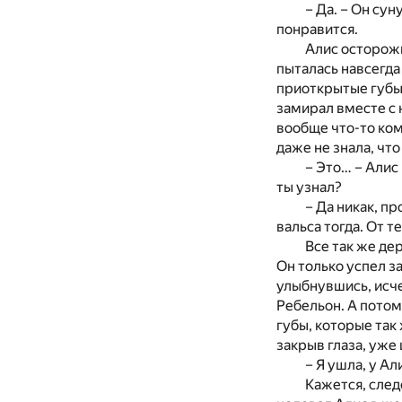
– Да. – Он сун
понравится.
Алис осторожн
пыталась навсегда
приоткрытые губы,
замирал вместе с н
вообще что-то кому
даже не знала, что
– Это… – Алис
ты узнал?
– Да никак, пр
вальса тогда. От 
Все так же де
Он только успел з
улыбнувшись, исче
Ребельон. А потом,
губы, которые так 
закрыв глаза, уже 
– Я ушла, у Ал
Кажется, след