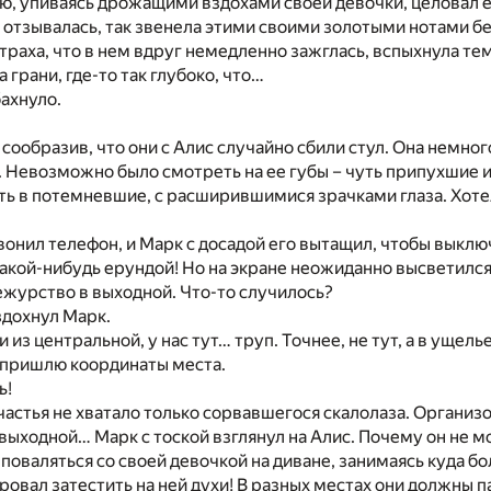
ю, упиваясь дрожащими вздохами своей девочки, целовал е
у отзывалась, так звенела этими своими золотыми нотами б
траха, что в нем вдруг немедленно зажглась, вспыхнула те
а грани, где-то так глубоко, что…
бахнуло.
 сообразив, что они с Алис случайно сбили стул. Она немног
 Невозможно было смотреть на ее губы – чуть припухшие 
ть в потемневшие, с расширившимися зрачками глаза. Хот
вонил телефон, и Марк с досадой его вытащил, чтобы выклю
какой-нибудь ерундой! Но на экране неожиданно высветился
ежурство в выходной. Что-то случилось?
здохнул Марк.
 из центральной, у нас тут… труп. Точнее, не тут, а в ущель
 пришлю координаты места.
ь!
частья не хватало только сорвавшегося скалолаза. Организ
 выходной… Марк с тоской взглянул на Алис. Почему он не м
поваляться со своей девочкой на диване, занимаясь куда 
овал затестить на ней духи! В разных местах они должны п