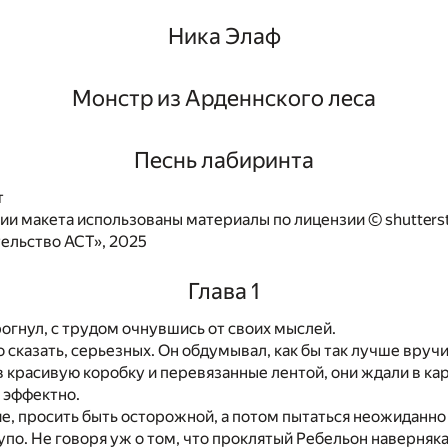
Ника Элаф
Монстр из Арденнского леса
Песнь лабиринта
т
и макета использованы материалы по лицензии © shutters
ельство АСТ», 2025
Глава 1
рогнул, с трудом очнувшись от своих мыслей.
о сказать, серьезных. Он обдумывал, как бы так лучше вручи
 красивую коробку и перевязанные лентой, они ждали в кар
 эффектно.
е, просить быть осторожной, а потом пытаться неожиданно 
упо. Не говоря уж о том, что проклятый Ребельон наверняка