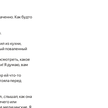
даченно. Как будто
.
ил из кухни,
амый поваленный
осмотреть, какое
и! Я думаю, вам
р ей что-то
стояла перед
л,
слышал
, как она
ичего или
ые медицинские. Я