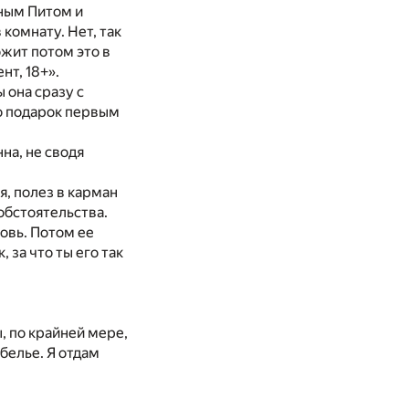
рным Питом и
комнату. Нет, так
ожит потом это в
нт, 18+».
 она сразу с
о подарок первым
на, не сводя
я, полез в карман
обстоятельства.
овь. Потом ее
 за что ты его так
, по крайней мере,
 белье. Я отдам