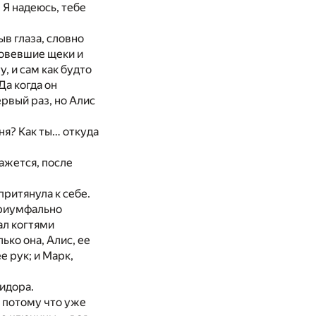
. Я надеюсь, тебе
в глаза, словно
зовевшие щеки и
, и сам как будто
Да когда он
ервый раз, но Алис
шня? Как ты… откуда
Кажется, после
притянула к себе.
триумфально
ал когтями
ько она, Алис, ее
е рук; и Марк,
ридора.
, потому что уже