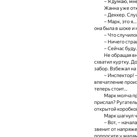
– Я думаю, мн
Жанна уже отк
– Деккер. Слу
– Марк, это я
она была в шоке и 
– Что случило
– Ничего стра
– Сейчас буду.
Не обращая вн
схватил куртку. Д
забор. Взбежал на
– Инспектор! 
впечатление произ
теперь стоит…
Марк молча пр
прислал? Ругательс
открытой коробкой
Марк шагнул ч
– Вот, – начал
звенит от напряже
попросите у мадам