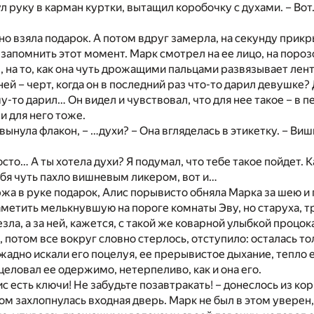
ул руку в карман куртки, вытащил коробочку с духами. – Вот
о взяла подарок. А потом вдруг замерла, на секунду прикры
 запомнить этот момент. Марк смотрел на ее лицо, на поро
 на то, как она чуть дрожащими пальцами развязывает ленту
ей – черт, когда он в последний раз что-то дарил девушке? 
-то дарил… Он видел и чувствовал, что для нее такое – в п
 и для него тоже.
 вынула флакон, – …духи? – Она вгляделась в этикетку. – Ви
осто… А ты хотела духи? Я подумал, что тебе такое пойдет. 
тебя чуть пахло вишневым ликером, вот и…
ржа в руке подарок, Алис порывисто обняла Марка за шею и 
аметить мелькнувшую на пороге комнаты Эву, но старуха, 
зла, а за ней, кажется, с такой же коварной улыбкой процок
 потом все вокруг словно стерлось, отступило: осталась тол
жадно искали его поцелуя, ее прерывистое дыхание, тепло е
целовал ее одержимо, нетерпеливо, как и она его.
ис есть ключи! Не забудьте позавтракать! – донеслось из ко
ом захлопнулась входная дверь. Марк не был в этом уверен