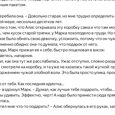
чным пакетом.
 перебила она. – Довольно старая, но мне трудно определить 
ей мере, несколько десятков лет.
ли о том, что Алис открывала эту коробку сама и что там мо
, чем кусок старой тряпки, у Марка похолодело в груди. Но 
ное было обнять свою девочку, успокоить, потому что он чув
менно обидно: она-то думала, что подарок от него.
ади, Марк прижал ее к себе, быстро поцеловал в висок:
аетесь, напарник.
л, как она тут же расслабилась. Ужас отступил, словно разд
 смотрели на коробку, и та уже не казалась такой жуткой:
оржением чужой злобной воли. Это была просто улика, про
о от тебя. Как последняя идиотка…
, – вздохнул Марк. – Думал, как лучше тебе подарить, чтобы
ы удивить. Эффектно, черт! А надо было принести сюда пря
улась.
отел мне что-то подарить? – Алис обернулась в его руках, за