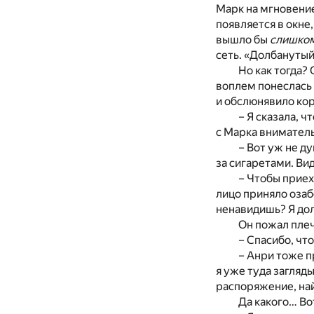
Марк на мгновение
появляется в окне
вышло бы
слишко
сеть. «Долбанутый
Но как тогда?
воплем понеслась
и обслюнявило кор
– Я сказала, 
с Марка вниматель
– Вот уж не ду
за сигаретами. Ви
– Чтобы приех
лицо приняло озаб
ненавидишь? Я до
Он пожал плеч
– Спасибо, чт
– Анри тоже п
я уже туда загляды
распоряжение, на
Да какого… Во