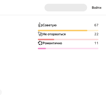
Войти
👍
Советую
67
🚀
Не оторваться
22
💞
Романтично
11