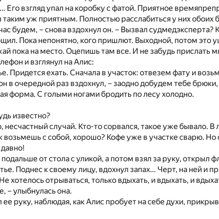
 Его взгляд упал на коробку с фатой. Приятное времяпре
 таким уж приятным. Полностью расслабиться у них обоих б
час будем, – снова вздохнул он. – Вызвал судмедэксперта?
общил. Пока непонятно, кого пришлют. Выходной, потом это
жай пока на место. Оцепишь там все. И не забудь прислать 
лефон и взглянул на Алис:
ье. Придется ехать. Сначала в участок: отвезем фату и возь
он в очередной раз вздохнул, – заодно добудем тебе брюки, 
ная форма. С голыми ногами бродить по лесу холодно.
удь известно?
ю, несчастный случай. Кто-то сорвался, такое уже бывало. В
к возьмешь с собой, хорошо? Кофе уже в участке сварю. Но с
 давно!
 подальше от стола с уликой, а потом взял за руку, открыл 
тье. Поднес к своему лицу, вдохнул запах… Черт, на ней и п
е хотелось отрываться, только вдыхать, и вдыхать, и вдыха
е, – улыбнулась она.
 ее руку, наблюдая, как Алис пробует на себе духи, прикрыв