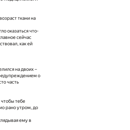
возраст ткани на
гло оказаться что-
главное сейчас
ствовал, как ей
елился на двоих –
 предупреждением о
сто часть
… чтобы тебе
мо рано утром, до
глядывая ему в