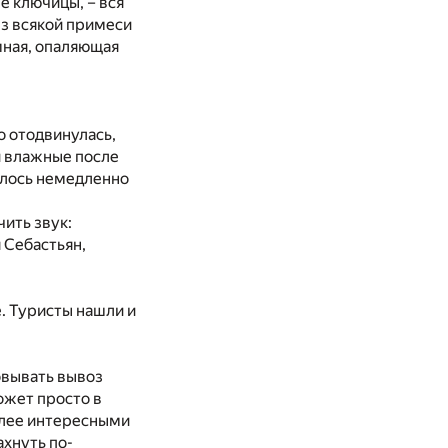
е ключицы, – вся
ез всякой примеси
мная, опаляющая
о отодвинулась,
и влажные после
елось немедленно
чить звук:
 Себастьян,
е. Туристы нашли и
овывать вывоз
ожет просто в
более интересными
ахнуть по-