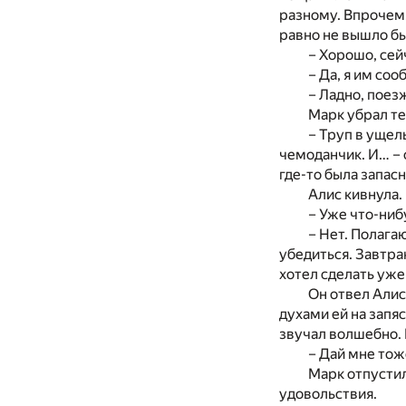
разному. Впрочем…
равно не вышло бы
– Хорошо, сей
– Да, я им со
– Ладно, поез
Марк убрал те
– Труп в ущел
чемоданчик. И… – 
где-то была запас
Алис кивнула.
– Уже что-ниб
– Нет. Полага
убедиться. Завтра
хотел сделать уже
Он отвел Алис
духами ей на запяс
звучал волшебно. Н
– Дай мне тож
Марк отпустил
удовольствия.