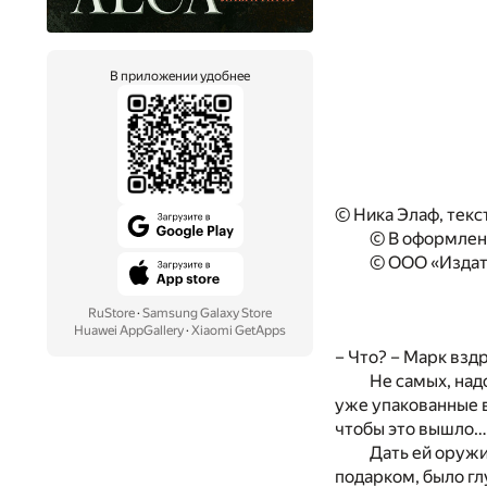
В приложении удобнее
© Ника Элаф, текс
© В оформлени
© ООО «Издат
RuStore
·
Samsung Galaxy Store
Huawei AppGallery
·
Xiaomi GetApps
– Что? – Марк взд
Не самых, над
уже упакованные в
чтобы это вышло…
Дать ей оружи
подарком, было гл