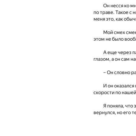
Он несся ко м
по траве. Такое с 
меня это, как обы
Мой смех смен
этом не было вооб
А еще через п
глазом, а он сам н
– Он словно ра
И он оказался
скорости по нашей
Я поняла, что
вернулся, но его 