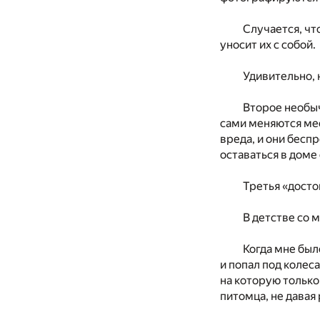
Случается, чт
уносит их с собой.
Удивительно, 
Второе необыч
сами меняются мес
вреда, и они бесп
оставаться в доме 
Третья «досто
В детстве со 
Когда мне был
и попал под колес
на которую только
питомца, не давая