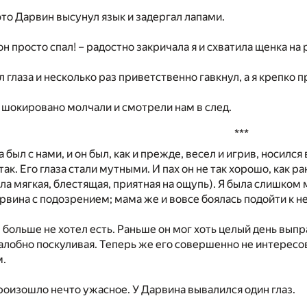
 это Дарвин высунул язык и задергал лапами.
он просто спал! – радостно закричала я и схватила щенка на 
 глаза и несколько раз приветственно гавкнул, а я крепко п
шокировано молчали и смотрели нам в след.
***
 был с нами, и он был, как и прежде, весел и игрив, носился
так. Его глаза стали мутными. И пах он не так хорошо, как 
ла мягкая, блестящая, приятная на ощупь). Я была слишком м
вина с подозрением; мама же и вовсе боялась подойти к н
 больше не хотел есть. Раньше он мог хоть целый день вып
алобно поскуливая. Теперь же его совершенно не интересов
м.
роизошло нечто ужасное. У Дарвина вывалился один глаз.