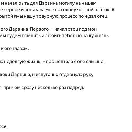
 и начал рыть для Дарвина могилу на нашем
се черное и повязала мне на голову черной платок. Я
вырытой ямы нашу траурную процессию ждал отец.
его Дарвина-Первого, – начал отец под мои
мы будем помнить и любить тебя всю нашу жизнь.
к его глазам.
вою недолгую жизнь, – прошептала я еле слышно.
веки Дарвина, и испуганно отдернула руку.
л, причем сразу несколько раз подряд.
осе.