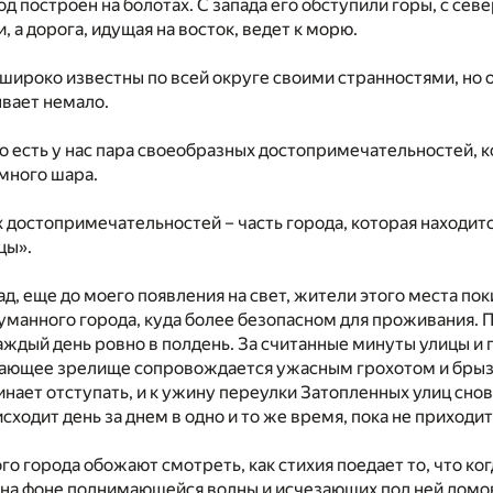
д построен на болотах. С запада его обступили горы, с сев
 а дорога, идущая на восток, ведет к морю.
широко известны по всей округе своими странностями, но 
ывает немало.
то есть у нас пара своеобразных достопримечательностей,
емного шара.
х достопримечательностей – часть города, которая находитс
цы».
ад, еще до моего появления на свет, жители этого места п
уманного города, куда более безопасном для проживания. П
аждый день ровно в полдень. За считанные минуты улицы и 
ающее зрелище сопровождается ужасным грохотом и брызгам
чинает отступать, и к ужину переулки Затопленных улиц сно
исходит день за днем в одно и то же время, пока не приходи
го города обожают смотреть, как стихия поедает то, что к
а фоне поднимающейся волны и исчезающих под ней домов,