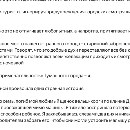
о туристы, игнорируя предупреждения городских смотрящих,
но это не отпугивает любопытных, а напротив, притягивает 
ное место нашего странного города – старинный заброшен
тами. Говорят, что это добрые духи переставляют все без к
репятственно позволяют всем желающим приходить и смотр
с ночевкой.
примечательность» Туманного города – я.
мной произошла одна странная история.
о семь, погиб мой любимый щенок вельш-корги по кличке Д
а проезжавшей мимо машины. Я тяжело восприняла потерю с
 способен ребенок. Я захлебывалась слезами два дня и ника
 родителям забрать его, чтобы они могли устроить малышу