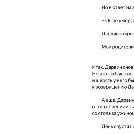
Но в ответ на
– Он не умер, 
Дарвин открыл
Мои родители 
Итак, Дарвин снова
Но что-то было не 
и шерсть у него бы
к возвращению Дар
А еще, Дарвин
от нетерпения и ж
со стола за ужино
День спустя п