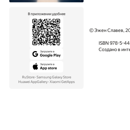
В приложении удобнее
© Эжен Славев, 2
ISBN 978-5-44
Создано в инт
RuStore
·
Samsung Galaxy Store
Huawei AppGallery
·
Xiaomi GetApps