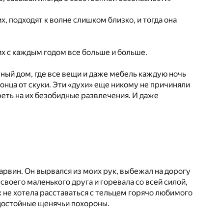
 подходят к волне слишком близко, и тогда она
их с каждым годом все больше и больше.
ный дом, где все вещи и даже мебель каждую ночь
онца от скуки. Эти «духи» еще никому не причиняли
еть на их безобидные развлечения. И даже
арвин. Он вырвался из моих рук, выбежал на дорогу
воего маленького друга и горевала со всей силой,
к не хотела расставаться с тельцем горячо любимого
 достойные щенячьи похороны.