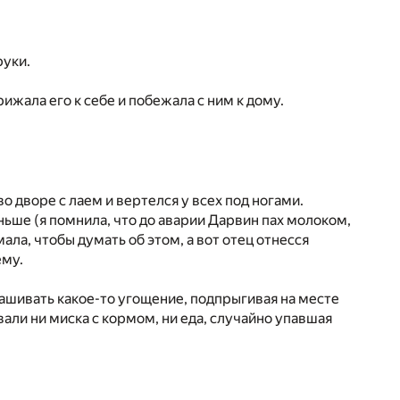
руки.
рижала его к себе и побежала с ним к дому.
 во дворе с лаем и вертелся у всех под ногами.
раньше (я помнила, что до аварии Дарвин пах молоком,
ала, чтобы думать об этом, а вот отец отнесся
ему.
рашивать какое-то угощение, подпрыгивая на месте
али ни миска с кормом, ни еда, случайно упавшая