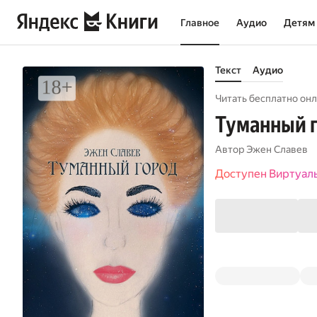
Главное
Аудио
Детям
Текст
Аудио
Читать бесплатно онл
Туманный 
Автор
Эжен Славев
Доступен Виртуал