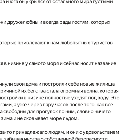
ера и юга он укрылся от остального мира густыми
они дружелюбны и всегда рады гостям, которых
 которые привлекают к нам любопытных туристов
я в низине у самого моря и сейчас носит название
окинули свои дома и построили себе новые жилища
ричиной их бегства стала огромная волна, которая
постройки в низине полностью уходят под воду. Это
и, а уже через пару часов после того, как все
ва свободны для прогулок по ним, словно ничего
т зима и не сковывает море льдом.
огда-то принадлежало людям, и они с удовольствием
 забывая иногда о собственной безопасности.