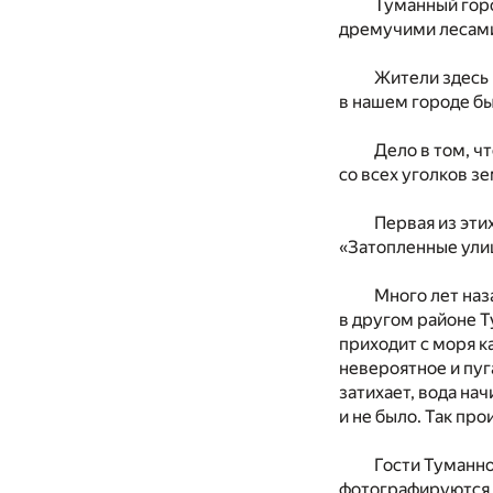
Туманный горо
дремучими лесами,
Жители здесь 
в нашем городе б
Дело в том, ч
со всех уголков з
Первая из эти
«Затопленные ули
Много лет наз
в другом районе Т
приходит с моря к
невероятное и пуг
затихает, вода на
и не было. Так про
Гости Туманно
фотографируются н