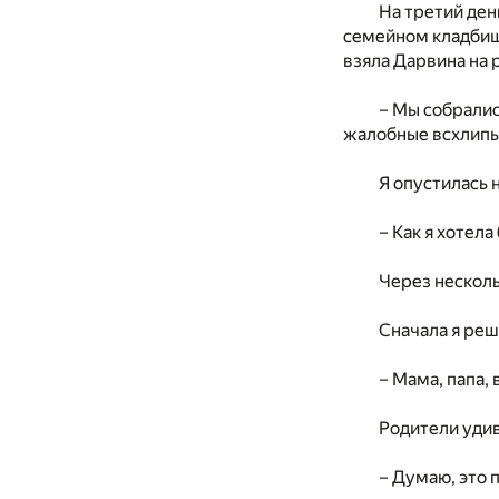
На третий ден
семейном кладбище,
взяла Дарвина на 
– Мы собралис
жалобные всхлипыв
Я опустилась 
– Как я хотел
Через несколь
Сначала я реш
– Мама, папа, 
Родители удив
– Думаю, это 