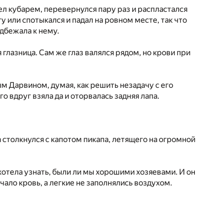
тел кубарем, перевернулся пару раз и распластался
гу или спотыкался и падал на ровном месте, так что
одбежала к нему.
глазница. Сам же глаз валялся рядом, но крови при
ым Дарвином, думая, как решить незадачу с его
го вдруг взяла да и оторвалась задняя лапа.
а столкнулся с капотом пикапа, летящего на огромной
о хотела узнать, были ли мы хорошими хозяевами. И он
чало кровь, а легкие не заполнялись воздухом.