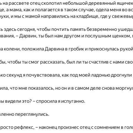
ь на рассвете отец сколотил небольшой деревянный ящичек
 а мама, как и полагается в таком случае, одела меня во в
руки, и мы с мамой направились на кладбище, где у свеже
ь здесь сегодня, чтобы почтить память безвременно ушедш
ания, – Дарвин, ты был нам другом и послушным щенком, 
на колени, положила Дарвина в гробик и прикоснулась рукой 
а бы, чтобы ты смог рассказать, был ли ты счастлив с нами с
ко секунд я почувствовала, как под моей ладонью дрогнули 
ила, что мне показалось, но он и в самом деле снова моргну
вы видели это? – спросила я испуганно.
ленно переглянулись.
просто рефлекс, – наконец произнес отец с сомнением в гол