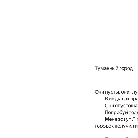
Туманный город
Они пусты, они глу
В их душах пр
Они опустошат
Попробуй толь
М
еня зовут Л
городок получил и