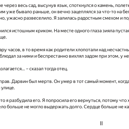
не через весь сад, высунув язык, споткнулся о камень, поле
ним уже бывало раньше, он вечно зацеплялся за что-то на бе
чно, ужасно развеселило. Я залилась радостным смехом и п
ился истошным криком. На месте одного глаза зияла пустая 
ще.
ару часов, в то время как родители хлопотали над несчастн
аблюдал за ними и беспрестанно вихлял задом при этом, у не
злагается… – сказал тогда отец.
 прав. Дарвин был мертв. Он умер в тот самый момент, когд
 улице.
 это я разбудила его. Я попросила его вернуться, потому чт
тело больше не могло выдержать долго. Сердце больше не ка
II