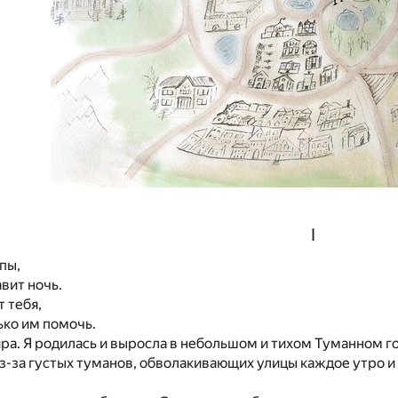
I
пы,
авит ночь.
 тебя,
ко им помочь.
ира. Я родилась и выросла в небольшом и тихом Туманном го
з-за густых туманов, обволакивающих улицы каждое утро и