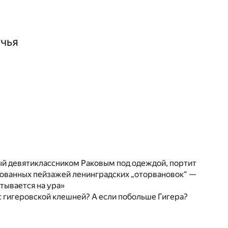
чья
й девятиклассником Раковым под одеждой, портит
ованных пейзажей ленинградских „оторвановок“ —
тывается на ура»
 с гигеровской клешней? А если побольше Гигера?