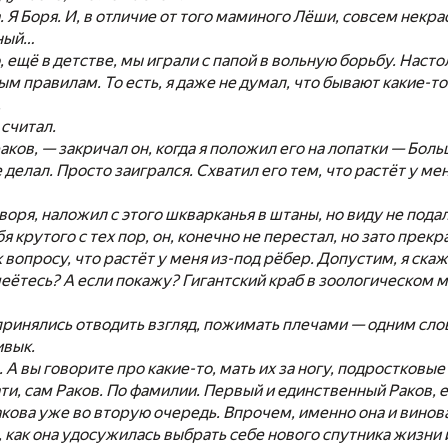
а. Я Боря. И, в отличие от того маминого Лёши, совсем некра
нный…
о, ещё в детстве, мы играли с папой в вольную борьбу. Наст
м правилам. То есть, я даже не думал, что бывают какие-то 
.
 считал.
ков, — закричал он, когда я положил его на лопатки — Больш
е делал. Просто заигрался. Схватил его тем, что растёт у ме
воря, наложил с этого шкварканья в штаны, но виду не подал
я крутого с тех пор, он, конечно не перестал, но зато прек
 вопросу, что растёт у меня из-под рёбер. Допустим, я скаж
еётесь? А если покажу? Гигантский краб в зоологическом м
принялись отводить взгляд, пожимать плечами — одним сло
ивык.
 А вы говорите про какие-то, мать их за ногу, подростковые
ати, сам Раков. По фамилии. Первый и единственный Раков, 
кова уже во вторую очередь. Впрочем, именно она и винова
, как она удосужилась выбрать себе нового спутника жизни и