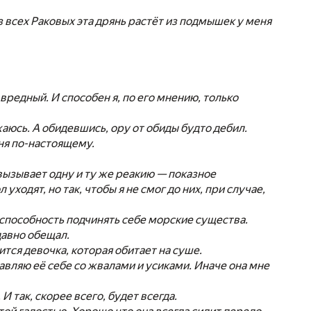
 всех Раковых эта дрянь растёт из подмышек у меня
 вредный. И способен я, по его мнению, только
жаюсь. А обидевшись, ору от обиды будто дебил.
еня по-настоящему.
 вызывает одну и ту же реакию — показное
уходят, но так, чтобы я не смог до них, при случае,
 способность подчинять себе морские существа.
давно обещал.
ится девочка, которая обитает на суше.
тавляю её себе со жвалами и усиками. Иначе она мне
И так, скорее всего, будет всегда.