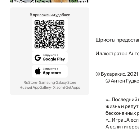
В приложении удобнее
Шрифты предоста
Иллюстратор
Анто
© Букаракис, 2021
© Антон Гудко
RuStore
·
Samsung Galaxy Store
Huawei AppGallery
·
Xiaomi GetApps
«…Последний 
жизнь и репу
бесконечных р
«…Игра „А есл
А если гигеро