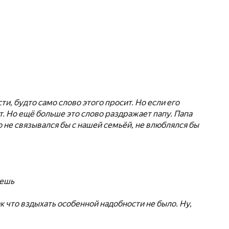
и, будто само слово этого просит. Но если его
т. Но ещё больше это слово раздражает папу. Папа
то не связывался бы с нашей семьёй, не влюблялся бы
аешь
к что вздыхать особенной надобности не было. Ну,