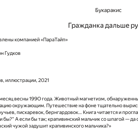
Букаракис
Гражданка дальше ру
влены компанией «ПараТайп»
н Гудков
в, иллюстрации, 2021
месяц весны 199O года. Животный магнетизм, обнаруженны
тацию окружающим. Путешествие на фоне тщательно вырис
учьев, пискаревок, бернгардовок… Книга читается и прогла
и бы?“ А если бы так; крапивинский мальчик со шпагой — да
вский чужой задушит крапивинского мальчика?»