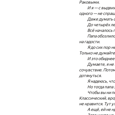
Раковыми.
И я — с выдви
одного — не спраш
Даже думать о
До четырёх ле
Всё началось 
Папа обозлился
на гадости.
Я до сих пор 
Только не думайте
И это обиднее
Думаете, я не
сочувствие. Потом 
дотянуться.
Я надеюсь, чт
Но тогда папа
Чтобы вы ни п
Классический, вро
не нравится. Тут у
А ещё, ей не н