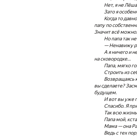
Нет, я не Лёш
Зато я особе
Когда то давн
папу по собственны
Значит всё можно
Но папа так не
— Ненавижу ра
А я ничего и н
на сковородке…
Папа, мягко го
Строить из себ
Возвращаясь к
вы сделаете? Засм
будущем.
И вот вы уже 
Спасибо. Я пр
Так всю жизнь.
Папа мой, кст
Мама — она Ра
Ведь с тех пор