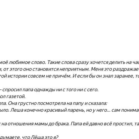
оё любимое слово. Такие слова сразу хочется делить на част
и, от этого оно становится неприятным. Меня это раздражае
этой истории совсем не причём. И если бы он знал заранее, 
 спросил папа однажды ни с того ни с сего.
ол газетой.
ла. Она грустно посмотрела на папу и сказала:
ыло. Леша конечно красивый парень, но у него… сам поним
 на отношения мамы до брака. Папа ей давно всё простил, та
 думаете, что Лёша это я?