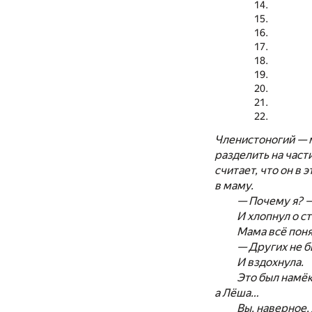
Членистоногий — м
разделить на част
считает, что он в 
в маму.
— Почему я? —
И хлопнул о ст
Мама всё поня
— Других не б
И вздохнула.
Это был намёк
а Лёша…
Вы, наверное,