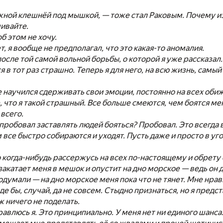
жной клешнёй под мышкой, — тоже стал Раковым. Почему из
ивайте.
б этом не хочу.
т, я вообще не предполагал, что это какая-то аномалия.
после той самой вольной борьбы, о которой я уже рассказал.
 в тот раз страшно. Теперь я для него, на всю жизнь, самый
не научился сдерживать свои эмоции, постоянно на всех оби
, что я такой страшный. Все больше смеются, чем боятся м
 всего.
 пробовал заставлять людей бояться? Пробовал. Это всегда
все быстро собираются и уходят. Пусть даже и просто в угол 
о когда-нибудь рассержусь на всех по-настоящему и обрету
 закатает меня в мешок и опустит на дно морское — ведь он 
одумали — на дно морское меня пока что не тянет. Мне нрав
де бы, случай, да не совсем. Стыдно признаться, но я предс
ж ничего не поделать.
равлюсь я. Это принципиально. У меня нет ни единого шанса. 