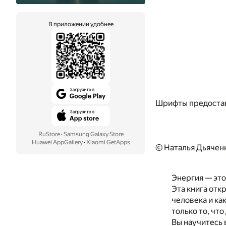
В приложении удобнее
Шрифты предоста
RuStore
·
Samsung Galaxy Store
Huawei AppGallery
·
Xiaomi GetApps
© Наталья Дьячен
Энергия — это
Эта книга отк
человека и ка
только то, чт
Вы научитесь 