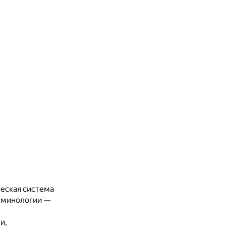
ческая система
ерминологии —
и,