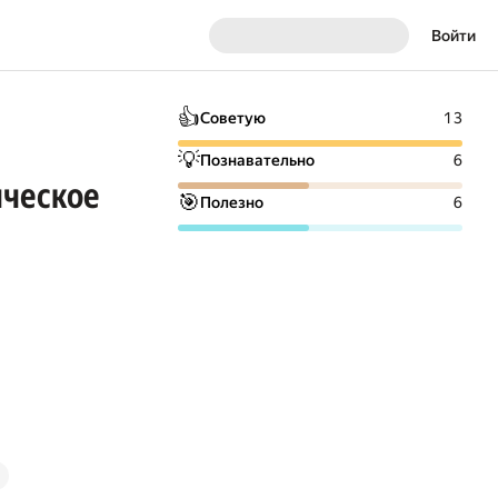
Войти
👍
Советую
13
💡
Познавательно
6
ическое
🎯
Полезно
6