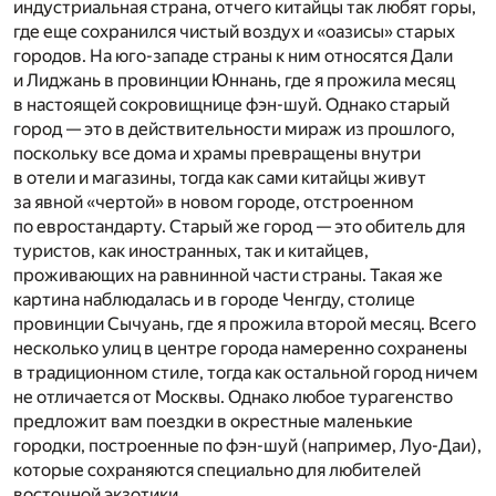
индустриальная страна, отчего китайцы так любят горы,
где еще сохранился чистый воздух и «оазисы» старых
городов. На юго-западе страны к ним относятся Дали
и Лиджань в провинции Юннань, где я прожила месяц
в настоящей сокровищнице фэн-шуй. Однако старый
город — это в действительности мираж из прошлого,
поскольку все дома и храмы превращены внутри
в отели и магазины, тогда как сами китайцы живут
за явной «чертой» в новом городе, отстроенном
по евростандарту. Старый же город — это обитель для
туристов, как иностранных, так и китайцев,
проживающих на равнинной части страны. Такая же
картина наблюдалась и в городе Ченгду, столице
провинции Сычуань, где я прожила второй месяц. Всего
несколько улиц в центре города намеренно сохранены
в традиционном стиле, тогда как остальной город ничем
не отличается от Москвы. Однако любое турагенство
предложит вам поездки в окрестные маленькие
городки, построенные по фэн-шуй (например, Луо-Даи),
которые сохраняются специально для любителей
восточной экзотики.