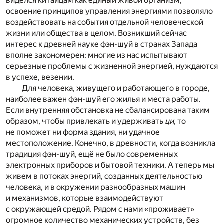
виделся китайцам как единый живой организм,
освоение принципов управления энергиями позволяло
воздействовать на события отдельной человеческой
жизни или общества в целом. Возникший сейчас
интерес к древней науке фэн-шуй в странах Запада
вполне закономерен: многие из нас испытывают
серьезные проблемы с жизненной энергией, нуждаются
в успехе, везении.
Для человека, живущего и работающего в городе,
наиболее важен фэн-шуй его жилья и места работы.
Если внутренняя обстановка не сбалансирована таким
образом, чтобы привлекать и удерживать
ци
, то
не поможет ни форма здания, ни удачное
местоположение. Конечно, в древности, когда возникла
традиция фэн-шуй, ещё не было современных
электронных приборов и бытовой техники. А теперь мы
живем в потоках энергий, созданных деятельностью
человека, и в окружении разнообразных машин
и механизмов, которые взаимодействуют
с окружающей средой. Рядом с нами «проживает»
огромное количество механических устройств, без