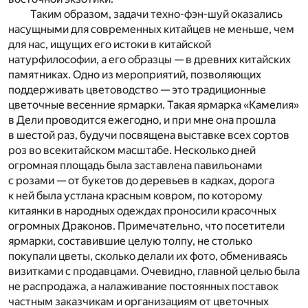
Таким образом, задачи техно-фэн-шуй оказались
насущными для современных китайцев не меньше, чем
для нас, ищущих его истоки в китайской
натурфилософии, а его образцы — в древних китайских
памятниках. Одно из мероприятий, позволяющих
поддерживать цветоводство — это традиционные
цветочные весенние ярмарки. Такая ярмарка «Камелия»
в Дели проводится ежегодно, и при мне она прошла
в шестой раз, будучи посвящена выставке всех сортов
роз во всекитайском масштабе. Несколько дней
огромная площадь была заставлена павильонами
с розами — от букетов до деревьев в кадках, дорога
к ней была устлана красным ковром, по которому
китаянки в народных одеждах проносили красочных
огромных Драконов. Примечательно, что посетители
ярмарки, составившие целую толпу, не столько
покупали цветы, сколько делали их фото, обмениваясь
визитками с продавцами. Очевидно, главной целью была
не распродажа, а налаживание постоянных поставок
частным заказчикам и организациям от цветочных