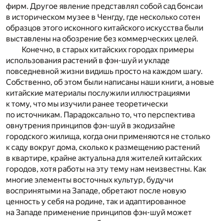
фирм. Другое явление представлял собой сад бонсаи
в историческом музее в Ченгду, где несколько сотен
образцов этого исконного китайского искусства были
выставлены на обозрение без коммерческих целей.
Конечно, в старых китайских городах примеры
использования растений в фэн-шуй и укладе
повседневной жизни видишь просто на каждом шагу.
Собственно, об этом были написаны наши книги, а новые
китайские материалы послужили иллюстрациями
к тому, что мы изучили ранее теоретически
по источникам. Парадоксально то, что перспектива
овнутрения принципов фэн-шуй в экодизайне
городского жилища, когда они применяются не столько
к саду вокруг дома, сколько к размещению растений
в квартире, крайне актуальна для жителей китайских
городов, хотя работы на эту тему нам неизвестны. Как
многие элементы восточных культур, будучи
воспринятыми на Западе, обретают после новую
ценность у себя на родине, так и адаптированное
на Западе применение принципов фэн-шуй может