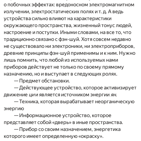
о побочных эффектах: вредоносном электромагнитном
излучении, электростатических полях и т. д. А ведь
устройства сильно влияют на характеристики
окружающего пространства, жизненный тонус людей,
настроение и поступки. Иными словами, на все то, что
традиционно связано с фэн-шуй. Хотя совсем недавно
не существовало ни электроники, ни электроприборов,
древние принципы фэн-шуй применимы и к ним. Нужно
лишь помнить, что любой из используемых нами
приборов действует не только по своему прямому
назначению, но и выступает в следующих ролях.
— Предмет обстановки.
— Действующее устройство, которое активизирует
движение
ци
и является источником энергии
ян
.
— Техника, которая вырабатывает неорганическую
энергию
— Информационное устройство, которое
представляет собой «дверь» в иные пространства.
— Прибор со своим назначением, энергетика
которого имеет определенную «окраску».