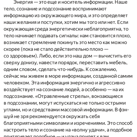
Энергия — это еще и носитель информации. Наше
тело, сознание и подсознание воспринимают
информацию из окружающего мира, и это определяет
наши желания и поступки, хотим мы того или нет. Если
окружающая среда энергетически неблагоприятна, то
тело начинает подавать сигналы: нам становится плохо,
возникает стремление покинуть это место как можно
скорее (пока не стало действительно плохо —
со здоровьем). Либо, если это наш дом — вычистить его
сверху донизу, навести порядок, переставить мебель,
одним словом, сделать что-нибудь. К сожалению,
сейчас мы живем в море информации, созданной самим
человеком. Эта информация энергично и агрессивно
воздействует на сознание людей, а особенно — на их
подсознание. «Отравленные стрелы», вонзающиеся
в подсознании, могут испускаться не только острыми
углами, но и средствами массовой информации. В фэн-
шуй не зря рекомендуется окружать себя
благоприятными символами и изречениями. Это способ
настроить тело и сознание на «волну удачи», а подобное
притягивает подобное — и удача придет к вам.