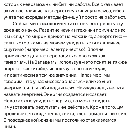
которых невозможны ни быт, ни работа. Все оказывает
активное влияние на энергетику жилища и офиса, и без
учета техносреды методы фэн-шуй просто не работают.
Сейчас мы психологически готовы воспринять эту
древнюю науку. Развитие науки и техники приучило нас
к мысли, что миром движет не механика, а энергетика —
силы, которых мы не можем увидеть, хотя их влияние
ощутимо (например, электричество). Вполне
приемлемо для нас переводить слово «
ци
» как
«энергия». На Западе мы используем это понятие так же
широко, как китайцы используют понятие «
ци
»,
и практически в том же значении. Например, мы
говорим, что у нас «иссякла энергия» или же «нет
энергии (сил), чтобы подняться». Никакую вещь нельзя
назвать энергией. Энергия создается и создает.
Невозможно увидеть энергию, но можно видеть
и чувствовать результаты ее действия. Кроме того,
ци
проявляется в виде тепла, света, электромагнитных сил.
В повседневной жизни мы постоянно сталкиваемся
ними.