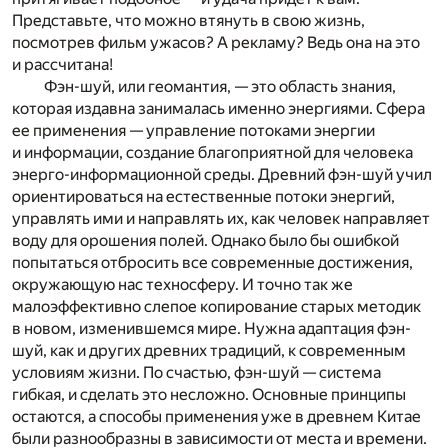
Представьте, что можно втянуть в свою жизнь,
посмотрев фильм ужасов? А рекламу? Ведь она на это
и рассчитана!
Фэн-шуй, или геомантия, — это область знания,
которая издавна занималась именно энергиями. Сфера
ее применения — управление потоками энергии
и информации, создание благоприятной для человека
энерго-информационной среды. Древний фэн-шуй учил
ориентироваться на естественные потоки энергий,
управлять ими и направлять их, как человек направляет
воду для орошения полей. Однако было бы ошибкой
попытаться отбросить все современные достижения,
окружающую нас техносферу. И точно так же
малоэффективно слепое копирование старых методик
в новом, изменившемся мире. Нужна адаптация фэн-
шуй, как и других древних традиций, к современным
условиям жизни. По счастью, фэн-шуй — система
гибкая, и сделать это несложно. Основные принципы
остаются, а способы применения уже в древнем Китае
были разнообразны в зависимости от места и времени.