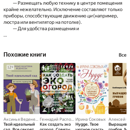
— Размещать любую технику в центре помещения
крайне нежелательно. Исключение составляют только
приборы, способствующие движению
ци
(например,
люстра или вентилятор на потолке).
— Для удобства размещения и
...
Похожие книги
Все
Аксинья Веденеева
Геннадий Распопов
Ирина Соковых
Твой идеальный
Как создать эко
Hygge. Твое
Выращива
сад. Все секреты
огород. Советы
уютное счастье
грибов. Ми