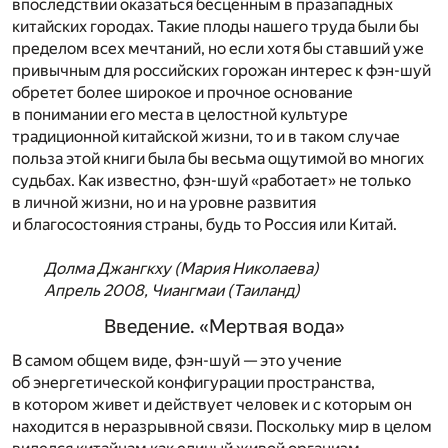
впоследствии оказаться бесценным в празападных
китайских городах. Такие плоды нашего труда были бы
пределом всех мечтаний, но если хотя бы ставший уже
привычным для российских горожан интерес к фэн-шуй
обретет более широкое и прочное основание
в понимании его места в целостной культуре
традиционной китайской жизни, то и в таком случае
польза этой книги была бы весьма ощутимой во многих
судьбах. Как известно, фэн-шуй «работает» не только
в личной жизни, но и на уровне развития
и благосостояния страны, будь то Россия или Китай.
Долма Джангкху (Мария Николаева)
Апрель 2008, Чиангмаи (Таиланд)
Введение. «Мертвая вода»
В самом общем виде, фэн-шуй — это учение
об энергетической конфигурации пространства,
в котором живет и действует человек и с которым он
находится в неразрывной связи. Поскольку мир в целом