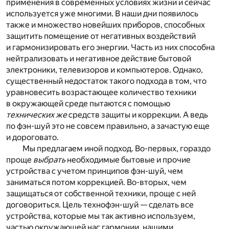
применения в современных условиях жизни и сейчас
используется уже многими. В наши дни появилось
также и множество новейших приборов, способных
защитить помещение от негативных воздействий
и гармонизировать его энергии. Часть из них способна
нейтрализовать и негативное действие бытовой
электроники, телевизоров и компьютеров. Однако,
существенный недостаток такого подхода в том, что
уравновесить возрастающее количество техники
в окружающей среде пытаются с помощью
технических же
средств защиты и коррекции. А ведь
по фэн-шуй это не совсем правильно, а зачастую еще
и дороговато.
Мы предлагаем иной подход. Во-первых, гораздо
проще
выбрать
необходимые бытовые и прочие
устройства с учетом принципов фэн-шуй, чем
заниматься потом коррекцией. Во-вторых, чем
защищаться от собственной техники, проще с ней
договориться. Цель технофэн-шуй — сделать все
устройства, которые мы так активно используем,
частью окружающей нас гармонии, нашими