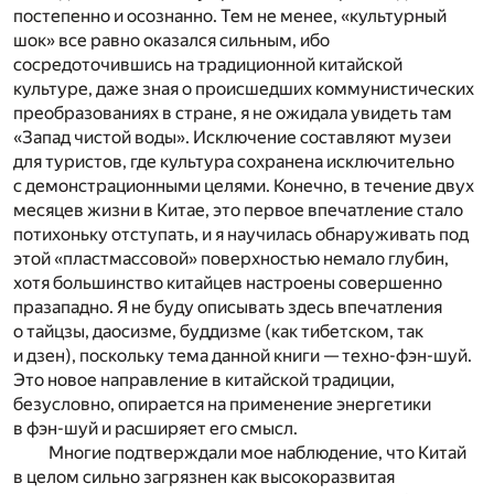
постепенно и осознанно. Тем не менее, «культурный
шок» все равно оказался сильным, ибо
сосредоточившись на традиционной китайской
культуре, даже зная о происшедших коммунистических
преобразованиях в стране, я не ожидала увидеть там
«Запад чистой воды». Исключение составляют музеи
для туристов, где культура сохранена исключительно
с демонстрационными целями. Конечно, в течение двух
месяцев жизни в Китае, это первое впечатление стало
потихоньку отступать, и я научилась обнаруживать под
этой «пластмассовой» поверхностью немало глубин,
хотя большинство китайцев настроены совершенно
празападно. Я не буду описывать здесь впечатления
о тайцзы, даосизме, буддизме (как тибетском, так
и дзен), поскольку тема данной книги — техно-фэн-шуй.
Это новое направление в китайской традиции,
безусловно, опирается на применение энергетики
в фэн-шуй и расширяет его смысл.
Многие подтверждали мое наблюдение, что Китай
в целом сильно загрязнен как высокоразвитая