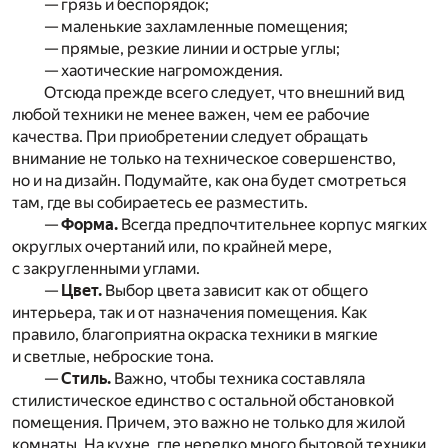
— грязь и беспорядок;
— маленькие захламленные помещения;
— прямые, резкие линии и острые углы;
— хаотические нагромождения.
Отсюда прежде всего следует, что внешний вид
любой техники не менее важен, чем ее рабочие
качества. При приобретении следует обращать
внимание не только на техническое совершенство,
но и на дизайн. Подумайте, как она будет смотреться
там, где вы собираетесь ее разместить.
—
Форма.
Всегда предпочтительнее корпус мягких
округлых очертаний или, по крайней мере,
с закругленными углами.
—
Цвет.
Выбор цвета зависит как от общего
интерьера, так и от назначения помещения. Как
правило, благоприятна окраска техники в мягкие
и светлые, неброские тона.
—
Стиль.
Важно, чтобы техника составляла
стилистическое единство с остальной обстановкой
помещения. Причем, это важно не только для жилой
комнаты. На кухне, где нередко много бытовой техники,