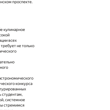
инском проспекте.
бе кулинарное
сокой
ации всех
требует не только
гического
щательно
ного
гастрономического
нческого конкурса
уктурированных
ь студентам,
ой, системное
Мы стремимся