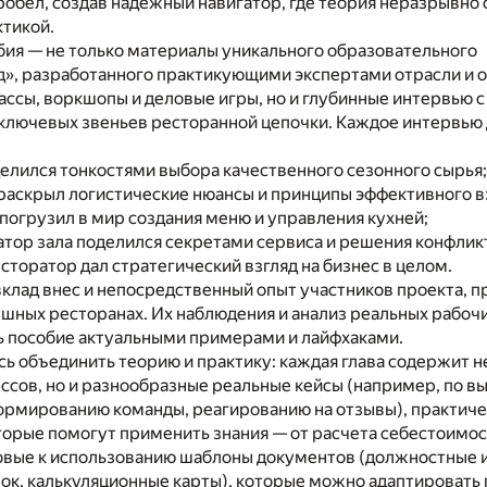
робел, создав надежный навигатор, где теория неразрывно 
ктикой.
бия — не только материалы уникального образовательного
д», разработанного практикующими экспертами отрасли и
ассы, воркшопы и деловые игры, но и глубинные интервью с
ключевых звеньев ресторанной цепочки. Каждое интервью
елился тонкостями выбора качественного сезонного сырья;
 раскрыл логистические нюансы и принципы эффективного 
погрузил в мир создания меню и управления кухней;
тор зала поделился секретами сервиса и решения конфлик
сторатор дал стратегический взгляд на бизнес в целом.
клад внес и непосредственный опыт участников проекта, 
шных ресторанах. Их наблюдения и анализ реальных рабоч
ь пособие актуальными примерами и лайфхаками.
ь объединить теорию и практику: каждая глава содержит н
ссов, но и разнообразные реальные кейсы (например, по в
ормированию команды, реагированию на отзывы), практиче
орые помогут применить знания — от расчета себестоимос
товые к использованию шаблоны документов (должностные и
ок, калькуляционные карты), которые можно адаптировать 