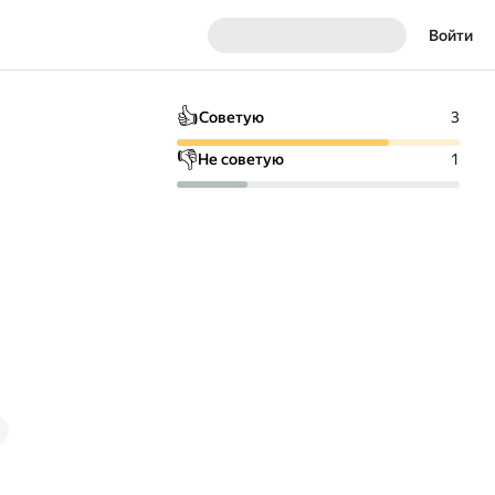
Войти
👍
Советую
3
👎
Не советую
1