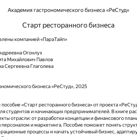
Академия гастрономического бизнеса «РеСтуд»
Старт ресторанного бизнеса
влены компанией «ПараТайп»
Андреевна Огонлух
ита Михайлович Павлов
а Сергеевна Глаголева
ономического бизнеса «РеСтуд», 2025
пособие «Старт ресторанного бизнеса» от проекта «РеСту
для студентов и начинающих предпринимателей. В книге р
кты отрасли: от разработки концепции и финансового пла
 персоналом и маркетинга. Пособие поможет понять струк
ерационные процессы и начать устойчивый бизнес, адапти