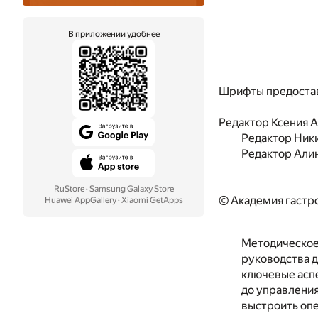
В приложении удобнее
Шрифты предоста
Редактор
Ксения 
Редактор
Ник
Редактор
Алин
RuStore
·
Samsung Galaxy Store
© Академия гастр
Huawei AppGallery
·
Xiaomi GetApps
Методическое 
руководства 
ключевые аспе
до управления
выстроить оп