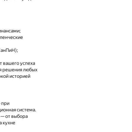
инансами;
вленческие
СанПиН);
т вашего успеха
ля решения любых
ркой историей
 при
ционная система.
 — от выбора
а кухне