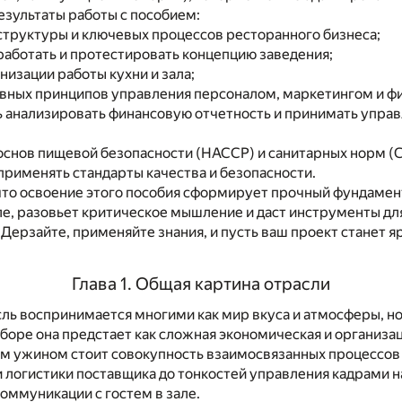
зультаты работы с пособием:
структуры и ключевых процессов ресторанного бизнеса;
аботать и протестировать концепцию заведения;
низации работы кухни и зала;
овных принципов управления персоналом, маркетингом и ф
ь анализировать финансовую отчетность и принимать упра
основ пищевой безопасности (HACCP) и санитарных норм (
применять стандарты качества и безопасности.
что освоение этого пособия сформирует прочный фундамен
ле, разовьет критическое мышление и даст инструменты д
 Дерзайте, применяйте знания, и пусть ваш проект станет я
Глава 1. Общая картина отрасли
ль воспринимается многими как мир вкуса и атмосферы, но
оре она предстает как сложная экономическая и организа
м ужином стоит совокупность взаимосвязанных процессов
логистики поставщика до тонкостей управления кадрами н
оммуникации с гостем в зале.