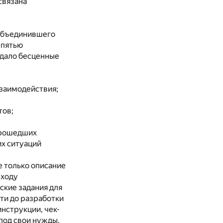
связана
 объединившего
 пятью
 дало бесценные
взаимодействия;
тов;
прошедших
их ситуаций
е только описание
ыходу
ские задания для
ти до разработки
нструкции, чек-
под свои нужды.