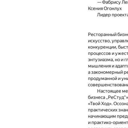
— Фабрису Лек
Ксения Огонлух
Лидер проект
Ресторанный бизне
искусство, управл
конкуренции, быс
процессов и ужес
энтузиазма, но и 
мышления и адапти
а закономерный р
продуманной и ун
совершенствовани
Настоящее ме
бизнеса „РеСтуд“»
«Твой Ход». Осозн
практических знан
начинающим предп
и практико-ориен