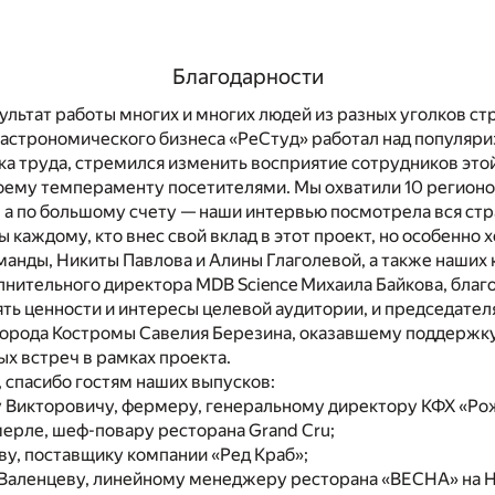
Благодарности
ультат работы многих и многих людей из разных уголков ст
гастрономического бизнеса «РеСтуд» работал над популяр
ка труда, стремился изменить восприятие сотрудников это
оему темпераменту посетителями. Мы охватили 10 регион
а по большому счету — наши интервью посмотрела вся стр
 каждому, кто внес свой вклад в этот проект, но особенно 
манды, Никиты Павлова и Алины Глаголевой, а также наших
лнительного директора MDB Science Михаила Байкова, благ
ять ценности и интересы целевой аудитории, и председате
города Костромы Савелия Березина, оказавшему поддержк
ых встреч в рамках проекта.
, спасибо гостям наших выпусков:
 Викторовичу, фермеру, генеральному директору КФХ «Ро
ерле, шеф-повару ресторана Grand Cru;
у, поставщику компании «Ред Краб»;
Валенцеву, линейному менеджеру ресторана «ВЕСНА» на Н