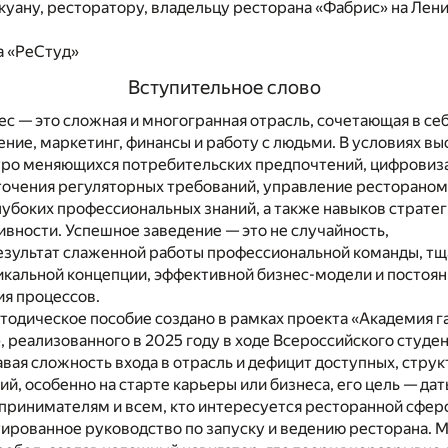
уану, ресторатору, владельцу ресторана «Фабрис» на Лен
а «РеСтуд»
Вступительное слово
с — это сложная и многогранная отрасль, сочетающая в се
ение, маркетинг, финансы и работу с людьми. В условиях вы
тро меняющихся потребительских предпочтений, цифровиз
точения регуляторных требований, управление рестораном 
глубоких профессиональных знаний, а также навыков страте
вности. Успешное заведение — это не случайность,
езультат слаженной работы профессиональной команды, т
икальной концепции, эффективной бизнес-модели и постоян
я процессов.
тодическое пособие создано в рамках проекта «Академия 
, реализованного в 2025 году в ходе Всероссийского студе
авая сложность входа в отрасль и дефицит доступных, стр
ий, особенно на старте карьеры или бизнеса, его цель — дат
ринимателям и всем, кто интересуется ресторанной сфер
тированное руководство по запуску и ведению ресторана. 