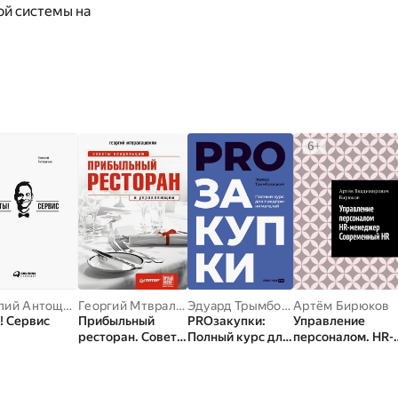
ой системы на
Виталий Антощенко
Георгий Мтвралашвили
Эдуард Трымбовецкий
Артём Бирюков
! Сервис
Прибыльный
PROзакупки:
Управление
ресторан. Советы
Полный курс для
персоналом. HR-
владельцам и
предпринимател
менеджер.
управляющим
ей
Современный HR