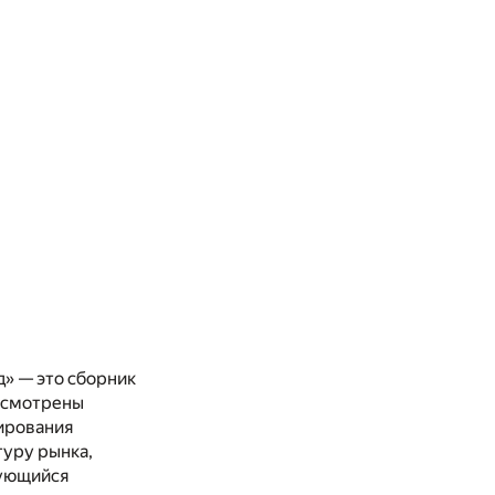
д» — это сборник
ассмотрены
нирования
туру рынка,
рующийся