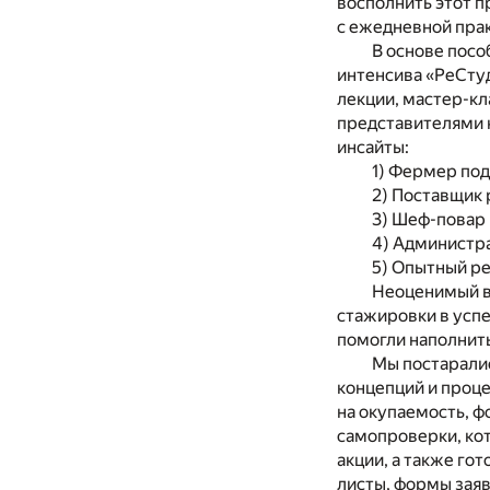
восполнить этот п
с ежедневной пра
В основе посо
интенсива «РеСту
лекции, мастер-кл
представителями 
инсайты:
1) Фермер под
2) Поставщик
3) Шеф-повар 
4) Администра
5) Опытный ре
Неоценимый в
стажировки в успе
помогли наполнит
Мы постаралис
концепций и проце
на окупаемость, ф
самопроверки, кот
акции, а также го
листы, формы заяв