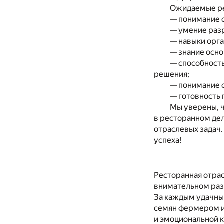
Ожидаемые ре
— понимание 
— умение разр
— навыки орга
— знание осн
— способност
решения;
— понимание 
— готовность 
Мы уверены, 
в ресторанном де
отраслевых задач.
успеха!
Ресторанная отрас
внимательном разб
За каждым удачны
семян фермером и 
и эмоциональной к