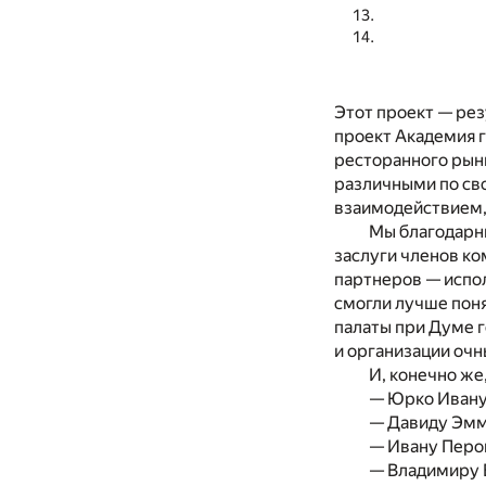
Этот проект — рез
проект Академия 
ресторанного рын
различными по св
взаимодействием, 
Мы благодарны
заслуги членов ко
партнеров — испо
смогли лучше пон
палаты при Думе 
и организации очн
И, конечно же
— Юрко Ивану
— Давиду Эмм
— Ивану Перов
— Владимиру 