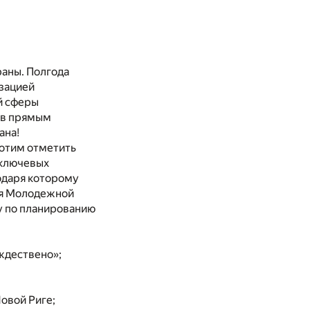
раны. Полгода
изацией
й сферы
ов прямым
ана!
хотим отметить
 ключевых
одаря которому
ля Молодежной
у по планированию
ждествено»;
овой Риге;