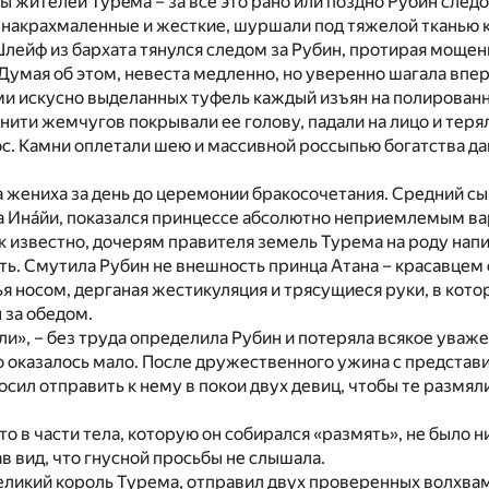
ы жителей Турéма – за все это рано или поздно Рубин следо
 накрахмаленные и жесткие, шуршали под тяжелой тканью 
Шлейф из бархата тянулся следом за Рубин, протирая мощен
Думая об этом, невеста медленно, но уверенно шагала впе
и искусно выделанных туфель каждый изъян на полированн
ити жемчугов покрывали ее голову, падали на лицо и терял
с. Камни оплетали шею и массивной россыпью богатства д
 жениха за день до церемонии бракосочетания. Средний сы
а Инáйи, показался принцессе абсолютно неприемлемым в
ак известно, дочерям правителя земель Турема на роду напи
ть. Смутила Рубин не внешность принца Атана – красавцем о
 носом, дерганая жестикуляция и трясущиеся руки, в кото
 за обедом.
ли», – без труда определила Рубин и потеряла всякое уваж
го оказалось мало. После дружественного ужина с предста
сил отправить к нему в покои двух девиц, чтобы те размяли
что в части тела, которую он собирался «размять», не было 
в вид, что гнусной просьбы не слышала.
еликий король Турема, отправил двух проверенных волхва