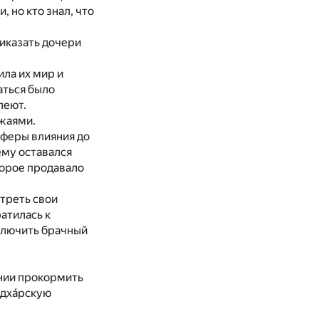
 но кто знал, что
риказать дочери
ила их мир и
аться было
леют.
жаями.
феры влияния до
ему оставался
торое продавало
треть свои
атилась к
ключить брачный
янии прокормить
у дхáрскую