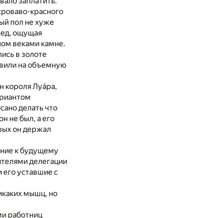
вало заплатить.
кроваво-красного
ый пол не хуже
ред, ощущая
ом веками камне.
ись в золоте
авили на объемную
н короля Луáра,
ариантом
сано делать что
н не был, а его
рых он держал
ение к будущему
вителями делегации
 его уставшие с
никаких мышц, но
ми работниц