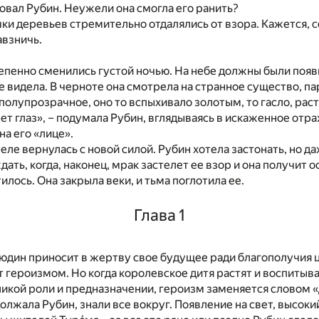
вал Рубин. Неужели она смогла его ранить?
и деревьев стремительно отдалялись от взора. Кажется, 
авзничь.
пенно сменились густой ночью. На небе должны были появи
е видела. В черноте она смотрела на странное существо, п
 полупрозрачное, оно то вспыхивало золотым, то гасло, раст
нет глаз», – подумала Рубин, вглядываясь в искаженное отр
на его «лице».
еле вернулась с новой силой. Рубин хотела застонать, но да
дать, когда, наконец, мрак застелет ее взор и она получит
илось. Она закрыла веки, и тьма поглотила ее.
Глава 1
юдин приносит в жертву свое будущее ради благополучия ц
 героизмом. Но когда королевское дитя растят и воспитыв
ликой роли и предназначении, героизм заменяется словом «
должала Рубин, знали все вокруг. Появление на свет, высоки