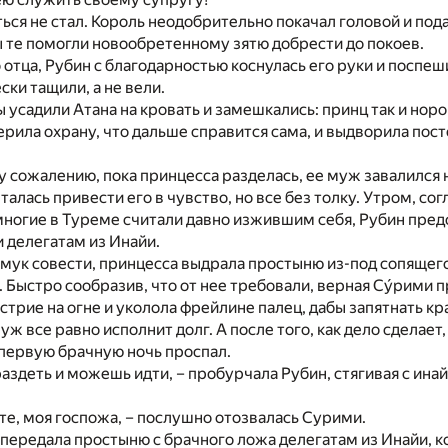
ься не стал. Король неодобрительно покачал головой и пода
 те помогли новообретенному зятю добрести до покоев.
отца, Рубин с благодарностью коснулась его руки и поспеш
ски тащили, а не вели.
ы усадили Атана на кровать и замешкались: принц так и нор
ерила охрану, что дальше справится сама, и выдворила пос
 сожалению, пока принцесса разделась, ее муж завалился на
алась привести его в чувство, но все без толку. Утром, со
многие в Туреме считали давно изжившим себя, Рубин пред
 делегатам из Инайи.
мук совести, принцесса выдрала простыню из-под сопящего
 Быстро сообразив, что от нее требовали, верная Сýрими п
стрие на огне и уколола фрейлине палец, дабы запятнать к
уж все равно исполнит долг. А после того, как дело сделает,
 первую брачную ночь проспал.
раздеть и можешь идти, – пробурчала Рубин, стягивая с ина
те, моя госпожа, – послушно отозвалась Сурими.
передала простыню с брачного ложа делегатам из Инайи, ко