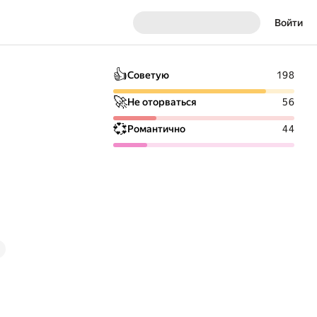
Войти
👍
Советую
198
🚀
Не оторваться
56
💞
Романтично
44