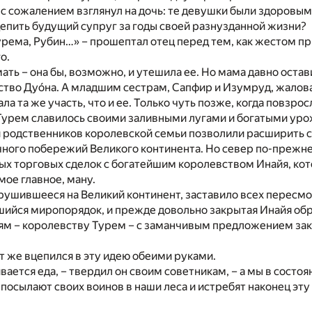
 с сожалением взглянул на дочь: те девушки были здоровыми,
цепить будущий супруг за годы своей разнузданной жизни?
урема, Рубин…» – прошептал отец перед тем, как жестом п
о.
мать – она бы, возможно, и утешила ее. Но мама давно остав
ство Дуóна. А младшим сестрам, Сапфир и Изумруд, жалов
ла та же участь, что и ее. Только чуть позже, когда повзрос
Турем славилось своими заливными лугами и богатыми уро
 родственников королевской семьи позволили расширить с
чного побережий Великого континента. Но север по-прежн
ых торговых сделок с богатейшим королевством Инайя, ко
мое главное, ману.
рушившееся на Великий континент, заставило всех пересмо
шийся миропорядок, и прежде довольно закрытая Инайя обр
м – королевству Турем – с заманчивым предложением за
т же вцепился в эту идею обеими руками.
ивается еда, – твердил он своим советникам, – а мы в состо
ь посылают своих воинов в наши леса и истребят наконец эт