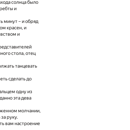
ахода солнца было
ребты и
ь минут – и обряд
ом красен, и
евством и
представителей
ного стола, отец
должать танцевать
петь сделать до
пальцем одну из
данно эта дева
ряженном молчании,
за руку.
ять вам настроение