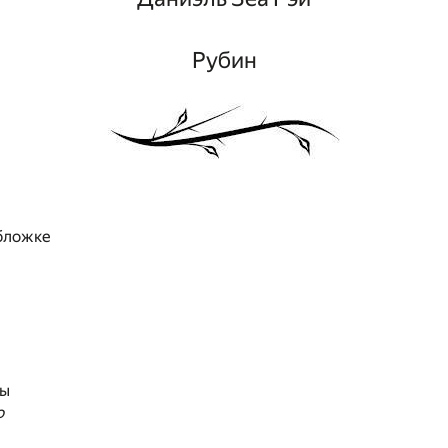
Рубин
бложке
ты
о