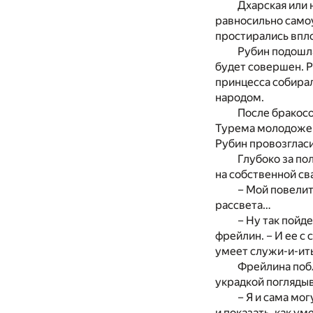
Дхарская или 
равносильно самоу
простирались впло
Рубин подошла
будет совершен. Р
принцесса собирал
народом.
После бракосо
Турема молодожен 
Рубин провозгласи
Глубоко за по
на собственной св
– Мой повелит
рассвета…
– Ну так пойде
фрейлин. – И ее с
умеет служи-и-ить
Фрейлина побл
украдкой поглядыв
– Я и сама мо
и показать, как у