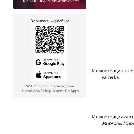
В приложении удобнее
Иллюстрация на о
vaizerka
RuStore
·
Samsung Galaxy Store
Huawei AppGallery
·
Xiaomi GetApps
Иллюстрация кар
Морганы Мар