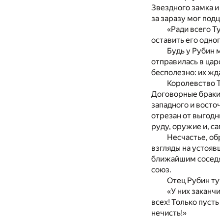
Звездного замка и
за заразу мог под
«Ради всего Т
оставить его одног
Будь у Рубин 
отправилась в цар
бесполезно: их жда
Королевство 
Договорные браки
западного и восто
отрезан от выгодн
руду, оружие и, са
Несчастье, об
взгляды на устояв
ближайшим соседя
союз.
Отец Рубин ту
«У них заканч
всех! Только пуст
нечисть!»