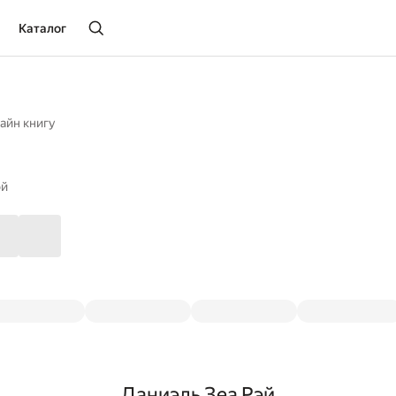
Каталог
айн книгу
эй
Даниэль Зеа Рэй