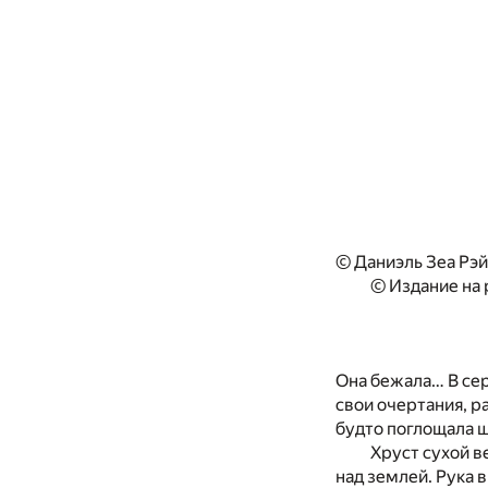
© Даниэль Зеа Рэй
© Издание на
Она бежала… В сер
свои очертания, р
будто поглощала ш
Хруст сухой в
над землей. Рука 