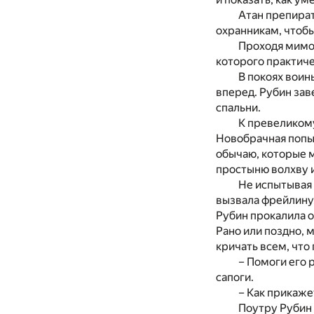
Атан препират
охранникам, чтобы
Проходя мимо 
которого практиче
В покоях воин
вперед. Рубин зав
спальни.
К превеликому
Новобрачная попыт
обычаю, которые 
простыню волхву и
Не испытывая 
вызвала фрейлину.
Рубин прокалила о
Рано или поздно, м
кричать всем, что
– Помоги его 
сапоги.
– Как прикаже
Поутру Рубин 