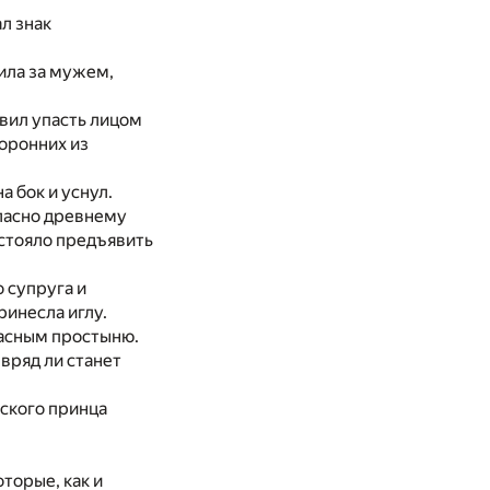
л знак
ила за мужем,
овил упасть лицом
торонних из
 бок и уснул.
гласно древнему
стояло предъявить
 супруга и
ринесла иглу.
расным простыню.
 вряд ли станет
йского принца
торые, как и