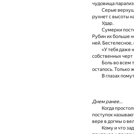
чудовища парализо
Серые верхушк
рухнет с высоты н
Удар.
Сумерки посте
Рубин их больше н
ней. Бестелесное,
«У тебя даже 
собственных черт 
Боль во всем т
осталось. Только ж
В глазах помут
Днем ранее…
Когда простол
поступок называют
вере в догмы о ве
Кому и что за