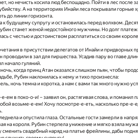
нет, но нечисть косила люд беспощадно. Пойти в лес после з
бийству. А на территориях Инайи леса покрывали горные х
ть до линии горизонта.
 к будущему супругу и остановилась перед волхвом. Десят
убин станет женой недостойного мужчины. Но долг платеж
ась с честью и достоинством расплатиться со своим корол
четания в присутствии делегатов от Инайи и придворных 
проводили в зал для пиршества. Усадив пару во главе длин
л начало гуляний.
лночь, когда принц Атан оказался слишком пьян, чтобы про
адьбе, Рубин наклонилась к нему и тихо произнесла:
ель, ночь темна и коротка, а нам с вами так много нужно ус
-е-ем в поко-о-и! – заявил он, растягивая слова, и поманил 
 собой возьме-е-ем! Хочу посмотре-е-еть, насколько пре-е-е
.
еднела и опустила глаза. Остальные гости замерли в нап
ая на короля. Рубин стерпела унижение и мягко взяла мужа 
гу сменить свадебный наряд на платье фрейлины, дабы подн
мею служить своему супругу!