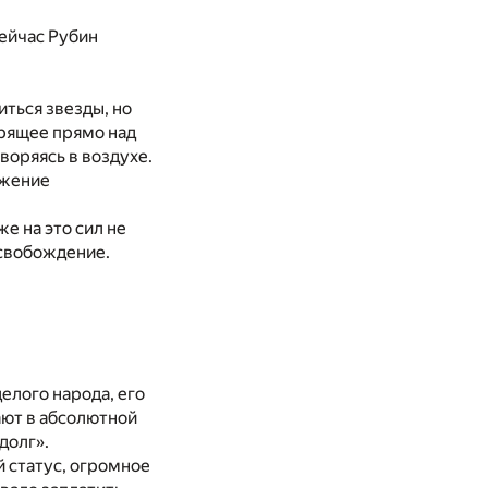
сейчас Рубин
ться звезды, но
арящее прямо над
воряясь в воздухе.
ажение
же на это сил не
 освобождение.
елого народа, его
ают в абсолютной
долг».
й статус, огромное