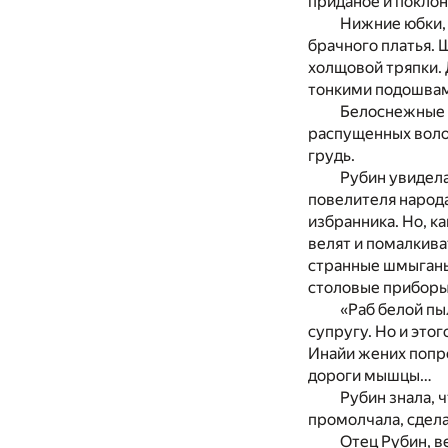
приданое и поклон
Нижние юбки,
брачного платья. 
холщовой тряпки. 
тонкими подошвам
Белоснежные н
распущенных воло
грудь.
Рубин увидела
повелителя народ
избранника. Но, к
велят и помалкива
странные шмыганья
столовые приборы
«Раб белой пы
супругу. Но и это
Инайи жених попро
дороги мышцы…
Рубин знала, 
промолчала, сдела
Отец Рубин, в