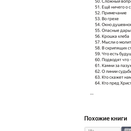
Сложный вопр
Ещё ничего о 
Примечание
Во грехе
Окно душевно
Опасные дары
Крошка хлеба
Мысли о моли
В скрипящих с
Что есть буду
Подводят что 
Камни за пазу
О линии судьб
Кто скажет на
Кто пред Хрис
...
Похожие книги