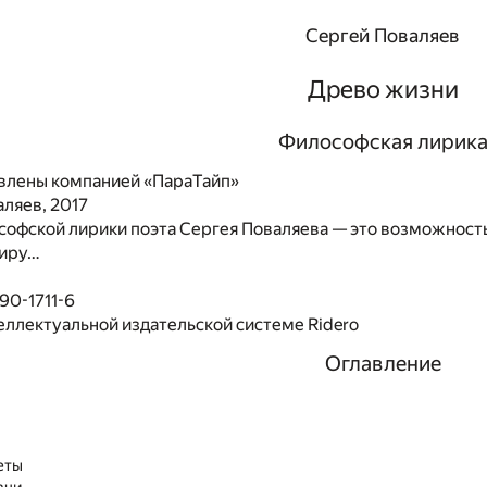
Сергей Поваляев
Древо жизни
Философская лирик
влены компанией «ПараТайп»
ляев, 2017
офской лирики поэта Сергея Поваляева — это возможность 
миру…
90-1711-6
еллектуальной издательской системе Ridero
Оглавление
еты