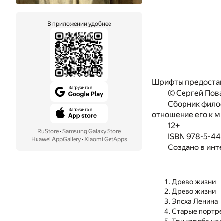
В приложении удобнее
Шрифты предоста
© Сергей Пова
Сборник филос
отношение его к 
12+
RuStore
·
Samsung Galaxy Store
ISBN 978-5-44
Huawei AppGallery
·
Xiaomi GetApps
Создано в инт
Древо жизни
Древо жизни
Эпоха Ленина
Старые портр