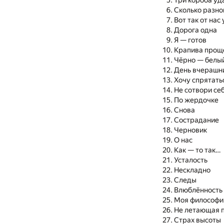
Три короба уд
Сколько разно
Вот так от нас
Дорога одна
Я — готов
Крапива прощ
Чёрно — белый
День вчерашни
Хочу спрятать
Не сотвори се
По жердочке
Снова
Сострадание
Черновик
О нас
Как — то так…
Усталость
Нескладно
Следы
Влюблённость
Моя философи
Не летающая п
Страх высоты