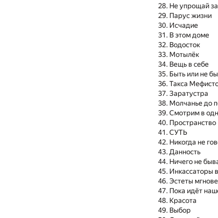
Не упрощай з
Парус жизни
Исчадие
В этом доме
Водосток
Мотылёк
Вещь в себе
Быть или не б
Такса Мефист
Заратустра
Молчанье до 
Смотрим в одн
Пространство
СУТЬ
Никогда не го
Данность
Ничего не быв
Инкассаторы 
Эстеты мгнов
Пока идёт наш
Красота
Выбор