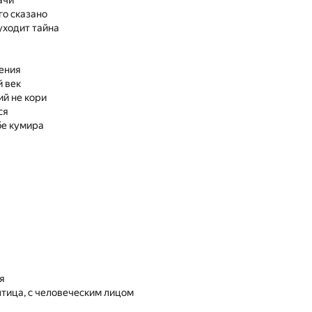
ачи
го сказано
 уходит тайна
ения
 век
й не кори
ся
бе кумира
я
тица, с человеческим лицом