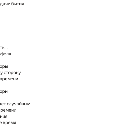
адачи бытия
ыть…
офеля
поры
у сторону
 времени
вори
ает случайным
времени
ения
е время