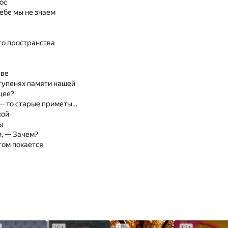
ос
себе мы не знаем
го пространства
тве
тупенях памяти нашей
щее?
— то старые приметы…
хой
ы
м, — Зачем?
том покается