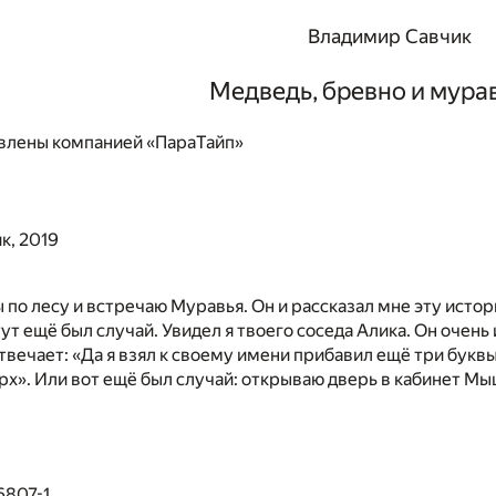
Владимир Савчик
Медведь, бревно и мура
влены компанией «ПараТайп»
к, 2019
 по лесу и встречаю Муравья. Он и рассказал мне эту ист
 тут ещё был случай. Увидел я твоего соседа Алика. Он оче
отвечает: «Да я взял к своему имени прибавил ещё три буквы
рх». Или вот ещё был случай: открываю дверь в кабинет Мыш
6807-1