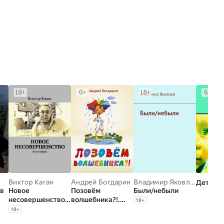
Виктор Каган
Андрей Богдарин
Владимир Яковлев
Детям о
 в
Новое
Позовём
Были/небыли
несовершенство.
волшебника?!.
18
+
Верлибры
Сказочная
18
+
история в стихах и