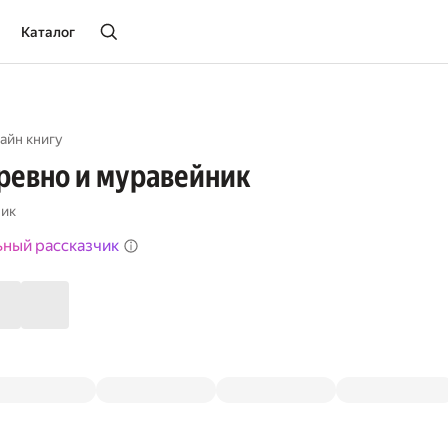
Каталог
айн книгу
ревно и муравейник
чик
ьный рассказчик