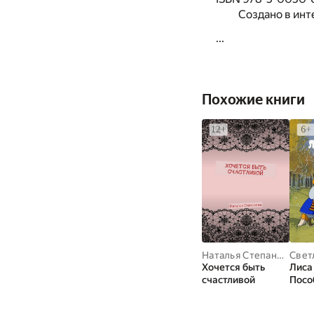
Создано в инт
...
Похожие книги
Наталья Степанова
Свет
Хочется быть
Лиса 
счастливой
Посо
для 
взро