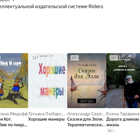
еллектуальной издательской системе Ridero
лана Медофф
Татьяна Любарская
Александр Серегин
Елена Тарарина
и Кот.
Хорошие манеры
Сказки для Элли.
Дорога длиною
бие по пиару
Терапевтические
жизнь
детей и
сказки для
18
+
слых
взрослых