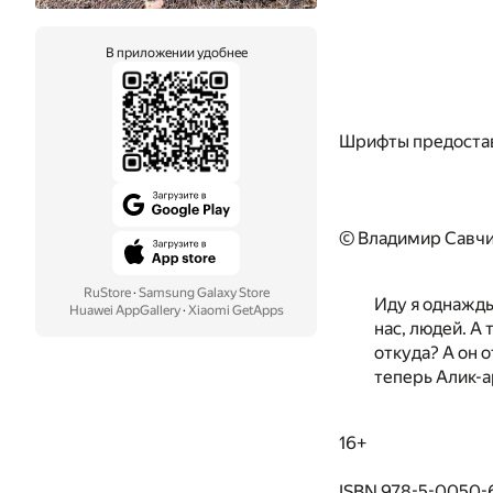
В приложении удобнее
Шрифты предоста
© Владимир Савчи
RuStore
·
Samsung Galaxy Store
Иду я однажды
Huawei AppGallery
·
Xiaomi GetApps
нас, людей. А
откуда? А он 
теперь Алик-а
16+
ISBN 978-5-0050-