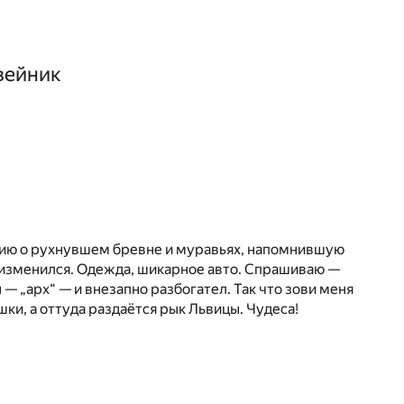
вейник
орию о рухнувшем бревне и муравьях, напомнившую
нь изменился. Одежда, шикарное авто. Спрашиваю —
 — „арх“ — и внезапно разбогател. Так что зови меня
ки, а оттуда раздаётся рык Львицы. Чудеса!