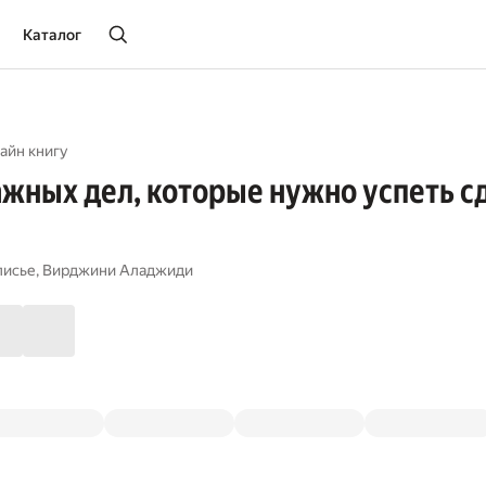
Каталог
айн книгу
ажных дел, которые нужно успеть сд
лисье
,
Вирджини Аладжиди