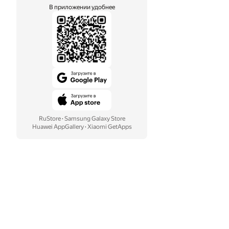
В приложении удобнее
RuStore
·
Samsung Galaxy Store
Huawei AppGallery
·
Xiaomi GetApps