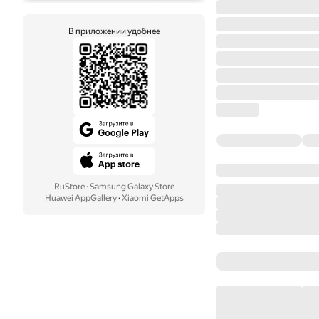
В приложении удобнее
RuStore
·
Samsung Galaxy Store
Huawei AppGallery
·
Xiaomi GetApps