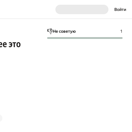
Войти
👎
Не советую
1
ее это