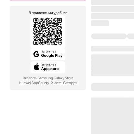
В приложении удобнее
RuStore
·
Samsung Galaxy Store
Huawei AppGallery
·
Xiaomi GetApps