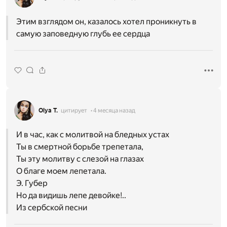
Этим взглядом он, казалось хотел проникнуть в
самую заповедную глубь ее сердца
Olya T.
цитирует
4 месяца назад
И в час, как с молитвой на бледных устах
Ты в смертной борьбе трепетала,
Ты эту молитву с слезой на глазах
О благе моем лепетала.
Э. Губер
Но да видишь лепе девойке!..
Из сербской песни