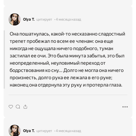
Olya T.
цитирует
4 месяца назад
Она пошатнулась, какой-то несказанно сладостный
трепет пробежал по всем ее членам: она еще
никогда не ощущала ничего подобного, туман
застилал ее очи. Это была минута забытья, это был
неопределенный, неуловимый переход от
бодрствования ко сну… Долго не могла она ничего
произнесть, долго рука ее лежала в его руке;
наконец она отдернула эту руку и протерла глаза.
Olya T.
цитирует
4 месяца назад