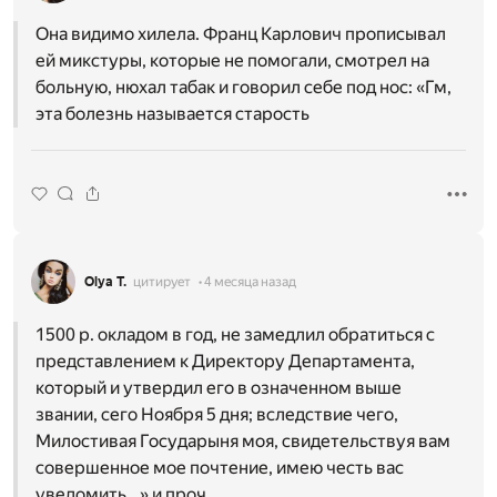
Она видимо хилела. Франц Карлович прописывал
ей микстуры, которые не помогали, смотрел на
больную, нюхал табак и говорил себе под нос: «Гм,
эта болезнь называется старость
Olya T.
цитирует
4 месяца назад
1500 р. окладом в год, не замедлил обратиться с
представлением к Директору Департамента,
который и утвердил его в означенном выше
звании, сего Ноября 5 дня; вследствие чего,
Милостивая Государыня моя, свидетельствуя вам
совершенное мое почтение, имею честь вас
уведомить…» и проч.