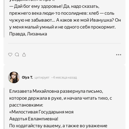
— Дай бог ему здоровье! Да, надо сказать,
прежнего века люди-то посолиднев: хлеб — соль
чужую не забывают… А каков же мой Иванушка? Он
у меня малый умный и не одного себя прокормит.
Правда, Лизанька
Olya T.
цитирует
4 месяца назад
Елизавета Михайловна развернула письмо,
которое держала в руке, и начала читать тихо, с
расстановками:
«Милостивая Государыня моя
Авдотья Евлампиевна!
По ходатайству вашему, а также во уважение