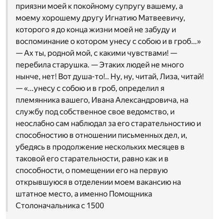
приязни моей к покойному супругу вашему, а
моему хорошему другу Игнатию Матвеевичу,
которого я до конца жизни моей не забуду и
воспоминание о котором унесу с собою и в гроб…»
— Ах ты, родной мой, с какими чувствами! —
перебила старушка. — Этаких людей не много
нынче, нет! Вот душа-то!.. Ну, ну, читай, Лиза, читай!
— «…унесу с собою и в гроб, определил я
племянника вашего, Ивана Александровича, на
службу под собственное свое ведомство, и
неослабно сам наблюдал за его старательностию и
способностию в отношении письменных дел, и,
убедясь в продолжение нескольких месяцев в
таковой его старательности, равно как и в
способности, о помещении его на первую
открывшуюся в отделении моем вакансию на
штатное место, а именно Помощника
Столоначальника с 1500