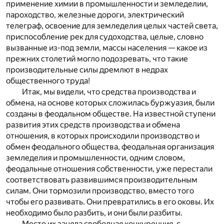
применение химии в промышленности и земледелии,
пароходство, железные дороги, электрический
телеграф, освоение для земледелия целых частей света,
приспособление рек для судоходства, целые, словно
вызванные из-под земли, массы населения — какое из
прежних столетий могло подозревать, что такие
производительные силы дремлют в недрах
общественного труда!
Итак, мы видели, что средства производства и
обмена, на основе которых сложилась буржуазия, были
созданы в феодальном обществе. На известной ступени
развития этих средств производства и обмена
отношения, в которых происходили производство и
обмен феодального общества, феодальная организация
земледелия и промышленности, одним словом,
феодальные отношения собственности, уже перестали
соответствовать развившимся производительным
силам. Они тормозили производство, вместо того
чтобы его развивать. Они превратились в его оковы. Их
необходимо было разбить, и они были разбиты.
Место их заняла свободная конкуренция, с