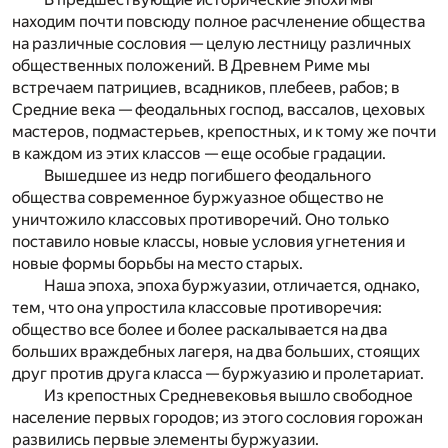
находим почти повсюду полное расчленение общества
на различные сословия — целую лестницу различных
общественных положений. В Древнем Риме мы
встречаем патрициев, всадников, плебеев, рабов; в
Средние века — феодальных господ, вассалов, цеховых
мастеров, подмастерьев, крепостных, и к тому же почти
в каждом из этих классов — еще особые градации.
Вышедшее из недр погибшего феодального
общества современное буржуазное общество не
уничтожило классовых противоречий. Оно только
поставило новые классы, новые условия угнетения и
новые формы борьбы на место старых.
Наша эпоха, эпоха буржуазии, отличается, однако,
тем, что она упростила классовые противоречия:
общество все более и более раскалывается на два
больших враждебных лагеря, на два больших, стоящих
друг против друга класса — буржуазию и пролетариат.
Из крепостных Средневековья вышло свободное
население первых городов; из этого сословия горожан
развились первые элементы буржуазии.