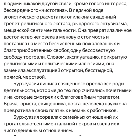
людьми никакой другой связи, кроме голого интереса,
бессердечного «чистогана». В ледяной воде
эгоистического расчета потопила она священный
трепет религиозного экстаза, рыцарского энтузиазма,
мещанской сентиментальности. Она превратила личное
достоинство человека в меновую стоимость и
поставила на место бесчисленных пожалованных и
благоприобретенных свобод одну бессовестную
свободу торговли. Словом, эксплуатацию, прикрытую
религиозными и политическими иллюзиями, она
заменила эксплуатацией открытой, бесстыдной,
прямой, черствой.
Буржуазия лишила священного ореола все роды
деятельности, которые до тех пор считались почетными
и на которые смотрели с благоговейным трепетом.
Врача, юриста, священника, поэта, человека науки она
превратила в своих платных наемных работников.
Буржуазия сорвала с семейных отношений их
трогательно-сентиментальный покров и свела их к
чисто денежным отношениям.