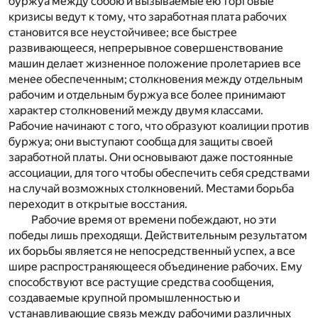
буржуа между собою и вызываемые ею торговые
кризисы ведут к тому, что заработная плата рабочих
становится все неустойчивее; все быстрее
развивающееся, непрерывное совершенствование
машин делает жизненное положение пролетариев все
менее обеспеченным; столкновения между отдельным
рабочим и отдельным буржуа все более принимают
характер столкновений между двумя классами.
Рабочие начинают с того, что образуют коалиции против
буржуа; они выступают сообща для защиты своей
заработной платы. Они основывают даже постоянные
ассоциации, для того чтобы обеспечить себя средствами
на случай возможных столкновений. Местами борьба
переходит в открытые восстания.
Рабочие время от времени побеждают, но эти
победы лишь преходящи. Действительным результатом
их борьбы является не непосредственный успех, а все
шире распространяющееся объединение рабочих. Ему
способствуют все растущие средства сообщения,
создаваемые крупной промышленностью и
устанавливающие связь между рабочими различных