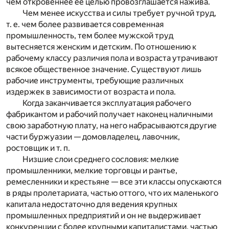
чем откровеннее ее целью провозглашается нажива.
Чем менее искусства и силы требует ручной труд,
т. е. чем более развивается современная
промышленность, тем более мужской труд
вытесняется женским и детским. По отношению к
рабочему классу различия пола и возраста утрачивают
всякое общественное значение. Существуют лишь
рабочие инструменты, требующие различных
издержек в зависимости от возраста и пола.
Когда заканчивается эксплуатация рабочего
фабрикантом и рабочий получает наконец наличными
свою заработную плату, на него набрасываются другие
части буржуазии — домовладелец, лавочник,
ростовщик и т. п.
Низшие слои среднего сословия: мелкие
промышленники, мелкие торговцы и рантье,
ремесленники и крестьяне — все эти классы опускаются
в ряды пролетариата, частью оттого, что их маленького
капитала недостаточно для ведения крупных
промышленных предприятий и он не выдерживает
конкуренции с более крупными капиталистами, частью