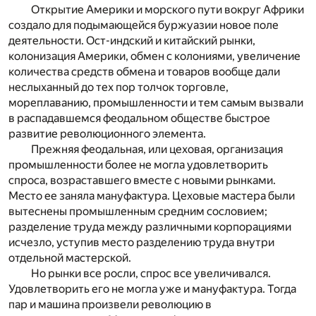
Открытие Америки и морского пути вокруг Африки
создало для подымающейся буржуазии новое поле
деятельности. Ост-индский и китайский рынки,
колонизация Америки, обмен с колониями, увеличение
количества средств обмена и товаров вообще дали
неслыханный до тех пор толчок торговле,
мореплаванию, промышленности и тем самым вызвали
в распадавшемся феодальном обществе быстрое
развитие революционного элемента.
Прежняя феодальная, или цеховая, организация
промышленности более не могла удовлетворить
спроса, возраставшего вместе с новыми рынками.
Место ее заняла мануфактура. Цеховые мастера были
вытеснены промышленным средним сословием;
разделение труда между различными корпорациями
исчезло, уступив место разделению труда внутри
отдельной мастерской.
Но рынки все росли, спрос все увеличивался.
Удовлетворить его не могла уже и мануфактура. Тогда
пар и машина произвели революцию в