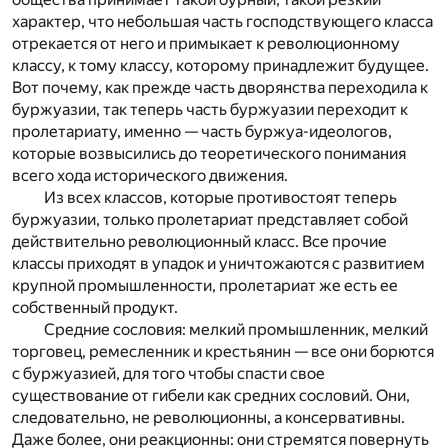
характер, что небольшая часть господствующего класса
отрекается от него и примыкает к революционному
классу, к тому классу, которому принадлежит будущее.
Вот почему, как прежде часть дворянства переходила к
буржуазии, так теперь часть буржуазии переходит к
пролетариату, именно — часть буржуа-идеологов,
которые возвысились до теоретического понимания
всего хода исторического движения.
Из всех классов, которые противостоят теперь
буржуазии, только пролетариат представляет собой
действительно революционный класс. Все прочие
классы приходят в упадок и уничтожаются с развитием
крупной промышленности, пролетариат же есть ее
собственный продукт.
Средние сословия: мелкий промышленник, мелкий
торговец, ремесленник и крестьянин — все они борются
с буржуазией, для того чтобы спасти свое
существование от гибели как средних сословий. Они,
следовательно, не революционны, а консервативны.
Даже более, они реакционны: они стремятся повернуть