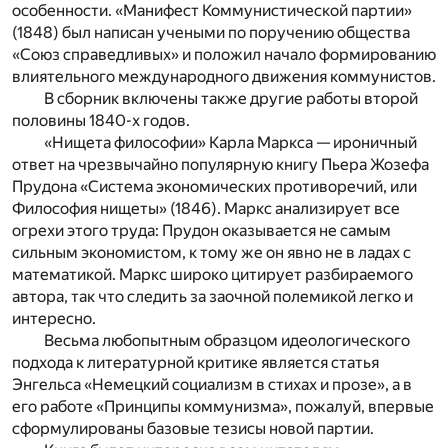
особенности. «Манифест Коммунистической партии»
(1848) был написан учеными по поручению общества
«Союз справедливых» и положил начало формированию
влиятельного международного движения коммунистов.
В сборник включены также другие работы второй
половины 1840-х годов.
«Нищета философии» Карла Маркса — ироничный
ответ на чрезвычайно популярную книгу Пьера Жозефа
Прудона «Система экономических противоречий, или
Философия нищеты» (1846). Маркс анализирует все
огрехи этого труда: Прудон оказывается не самым
сильным экономистом, к тому же он явно не в ладах с
математикой. Маркс широко цитирует разбираемого
автора, так что следить за заочной полемикой легко и
интересно.
Весьма любопытным образцом идеологического
подхода к литературной критике является статья
Энгельса «Немецкий социализм в стихах и прозе», а в
его работе «Принципы коммунизма», пожалуй, впервые
сформулированы базовые тезисы новой партии.