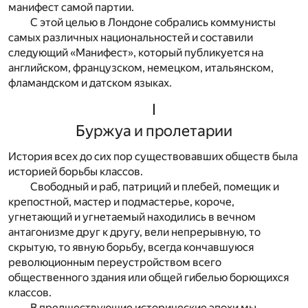
манифест самой партии.
С этой целью в Лондоне собрались коммунисты
самых различных национальностей и составили
следующий «Манифест», который публикуется на
английском, французском, немецком, итальянском,
фламандском и датском языках.
I
Буржуа и пролетарии
История всех до сих пор существовавших обществ была
историей борьбы классов.
Свободный и раб, патриций и плебей, помещик и
крепостной, мастер и подмастерье, короче,
угнетающий и угнетаемый находились в вечном
антагонизме друг к другу, вели непрерывную, то
скрытую, то явную борьбу, всегда кончавшуюся
революционным переустройством всего
общественного здания или общей гибелью борющихся
классов.
В предшествующие исторические эпохи мы