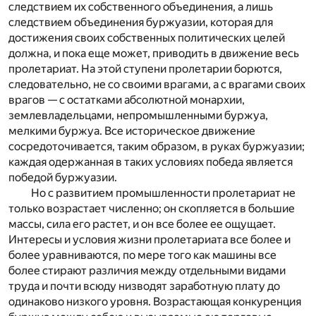
следствием их собственного объединения, а лишь
следствием объединения буржуазии, которая для
достижения своих собственных политических целей
должна, и пока еще может, приводить в движение весь
пролетариат. На этой ступени пролетарии борются,
следовательно, не со своими врагами, а с врагами своих
врагов — с остатками абсолютной монархии,
землевладельцами, непромышленными буржуа,
мелкими буржуа. Все историческое движение
сосредоточивается, таким образом, в руках буржуазии;
каждая одержанная в таких условиях победа является
победой буржуазии.
Но с развитием промышленности пролетариат не
только возрастает численно; он скопляется в большие
массы, сила его растет, и он все более ее ощущает.
Интересы и условия жизни пролетариата все более и
более уравниваются, по мере того как машины все
более стирают различия между отдельными видами
труда и почти всюду низводят заработную плату до
одинаково низкого уровня. Возрастающая конкуренция