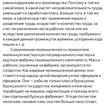
равна издержкам его производства. Поэтому в той же
самой мере, в какой растет непривлекательность труда,
уменьшается заработная плата. Больше того: в той же
мере, в какой возрастает применение машин и
разделение труда, возрастает и количество труда, за
счет ли увеличения числа рабочих часов или же
вследствие увеличения количества труда, требуемого
в каждый данный промежуток времени, ускорения хода
машин и т. д.
Современная промышленность превратила
маленькую мастерскую патриархального мастера в
крупную фабрику промышленного капиталиста. Массы
рабочих, скученные на фабрике, организуются по-
солдатски. Как рядовые промышленной армии, они
ставятся под надзор целой иерархии унтер-офицеров и
офицеров. Они — рабы не только класса буржуазии,
буржуазного государства, ежедневно и ежечасно
порабощает их машина, надсмотрщик и прежде всего
сам отдельный буржуа-фабрикант. Эта деспотия тем
мелочнее, ненавистнее, она тем больше ожесточает,