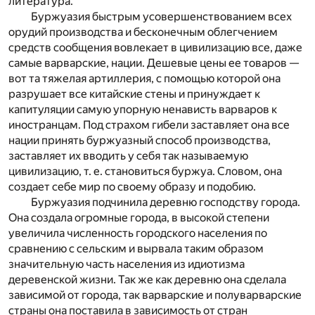
литература.
Буржуазия быстрым усовершенствованием всех
орудий производства и бесконечным облегчением
средств сообщения вовлекает в цивилизацию все, даже
самые варварские, нации. Дешевые цены ее товаров —
вот та тяжелая артиллерия, с помощью которой она
разрушает все китайские стены и принуждает к
капитуляции самую упорную ненависть варваров к
иностранцам. Под страхом гибели заставляет она все
нации принять буржуазный способ производства,
заставляет их вводить у себя так называемую
цивилизацию, т. е. становиться буржуа. Словом, она
создает себе мир по своему образу и подобию.
Буржуазия подчинила деревню господству города.
Она создала огромные города, в высокой степени
увеличила численность городского населения по
сравнению с сельским и вырвала таким образом
значительную часть населения из идиотизма
деревенской жизни. Так же как деревню она сделала
зависимой от города, так варварские и полуварварские
страны она поставила в зависимость от стран