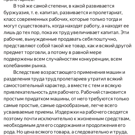
В той же самой степени, в какой развивается
буржуазия, т. е. капитал, развивается и пролетариат,
класс современных рабочих, которые только тогда и
могут существовать, когда находят работу, а находят ее
лишь до тех пор, пока их труд увеличивает капитал. Эти
рабочие, вынужденные продавать себя поштучно,
представляют собой такой же товар, как и всякий другой
предмет торговли, а потому в равной мере
подвержены всем случайностям конкуренции, всем
колебаниям рынка.
Вследствие возрастающего применения машин и
разделения труда труд пролетариев утратил всякий
самостоятельный характер, а вместе с тем и всякую
привлекательность для рабочего. Рабочий становится
простым придатком машины, от него требуются только
самые простые, самые однообразные, легче всего
усваиваемые приемы. Издержки на рабочего сводятся
поэтому почти исключительно к жизненным средствам,
необходимым для его содержания и продолжения его
рода. Но цена всякого товара, а следовательно и труда,