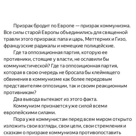
Призрак бродит по Европе — призрак коммунизма.
Все силы старой Европы объединились для священной
травли этого призрака: папа и царь, Меттерних и Гизо,
французские радикалы и немецкие полицейские.
Где та оппозиционная партия, которую ее
противники, стоящие у власти, не ославили бы
коммунистической? Где та оппозиционная партия,
которая в свою очередь не бросала бы клеймящего
обвинения в коммунизме как более передовым
представителям оппозиции, так и своим реакционным
противникам?
Два вывода вытекают из этого факта.
Коммунизм признается уже силой всеми
европейскими силами.
Пора уже коммунистам перед всем миром открыто
изложить свои взгляды, свои цели, свои стремления и
сказкам о призраке коммунизма противопоставить