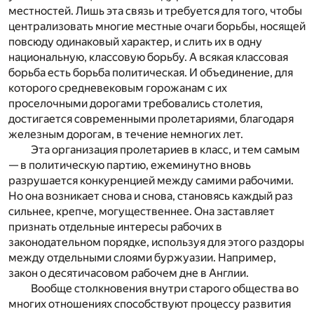
местностей. Лишь эта связь и требуется для того, чтобы
централизовать многие местные очаги борьбы, носящей
повсюду одинаковый характер, и слить их в одну
национальную, классовую борьбу. А всякая классовая
борьба есть борьба политическая. И объединение, для
которого средневековым горожанам с их
проселочными дорогами требовались столетия,
достигается современными пролетариями, благодаря
железным дорогам, в течение немногих лет.
Эта организация пролетариев в класс, и тем самым
— в политическую партию, ежеминутно вновь
разрушается конкуренцией между самими рабочими.
Но она возникает снова и снова, становясь каждый раз
сильнее, крепче, могущественнее. Она заставляет
признать отдельные интересы рабочих в
законодательном порядке, используя для этого раздоры
между отдельными слоями буржуазии. Например,
закон о десятичасовом рабочем дне в Англии.
Вообще столкновения внутри старого общества во
многих отношениях способствуют процессу развития