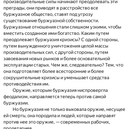
производительные силы начинают преодолевать эти
преграды, они приводят в расстройство все
буржуазное общество, ставят под угрозу
существование буржуазной собственности.
Буржуазные отношения стали слишком узкими, чтобы
вместить созданное ими богатство. Каким путем
преодолевает буржуазия кризисы? С одной стороны,
путем вынужденного уничтожения целой массы
производительных сил, с другой стороны, путем
завоевания новых рынков и более основательной
эксплуатации старых. Чем же, следовательно? Тем, что
она подготовляет более всесторонние и более
сокрушительные кризисы и уменьшает средства
противодействия им.
Оружие, которым буржуазия ниспровергла
феодализм, направляется теперь против самой
буржуазии.
Но буржуазия не только выковала оружие, несущее
ей смерть; она породила и людей, которые направят
против нее это оружие, — современных рабочих,
пролетариев.