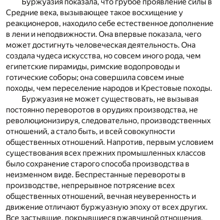
Буржуазия показала, что грубое проявление силы в
Средние века, вызывающее такое восхищение у
реакционеров, находило себе естественное дополнение
в лени и неподвижности. Она впервые показала, чего
может достигнуть человеческая деятельность. Она
создала чудеса искусства, но совсем иного рода, чем
египетские пирамиды, римские водопроводы и
готические соборы; она совершила совсем иные
походы, чем переселение народов и Крестовые походы.
Буржуазия не может существовать, не вызывая
постоянно переворотов в орудиях производства, не
революционизируя, следовательно, производственных
отношений, а стало быть, и всей совокупности
общественных отношений. Напротив, первым условием
существования всех прежних промышленных классов
было сохранение старого способа производства в
неизменном виде. Беспрестанные перевороты в
производстве, непрерывное потрясение всех
общественных отношений, вечная неуверенность и
движение отличают буржуазную эпоху от всех других.
Все застывшие, покрывшиеся ржавчиной отношения,