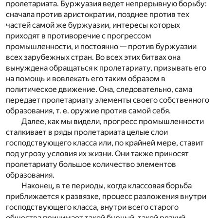
пролетариата. Буржуазия ведет непрерывную борьбу:
сначала против аристократии, позднее против тех
частей самой же буржуазии, интересы которых
приходят в противоречие с прогрессом
промышленности, и постоянно — против буржуазии
всех зарубежных стран. Во всех этих битвах она
вынуждена обращаться к пролетариату, призывать его
на помощь и вовлекать его таким образом в
политическое движение. Она, следовательно, сама
передает пролетариату элементы своего собственного
образования, т. е. оружие против самой себя.
Далее, как мы видели, прогресс промышленности
сталкивает в ряды пролетариата целые слои
господствующего класса или, по крайней мере, ставит
под угрозу условия их жизни. Они также приносят
пролетариату большое количество элементов
образования.
Наконец, в те периоды, когда классовая борьба
приближается к развязке, процесс разложения внутри
господствующего класса, внутри всего старого
общества принимает такой бурный, такой резкий