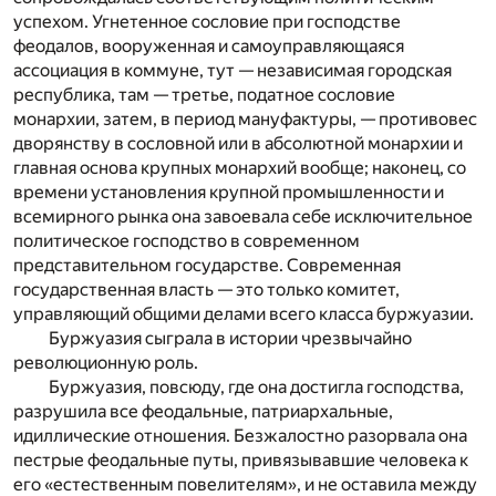
успехом. Угнетенное сословие при господстве
феодалов, вооруженная и самоуправляющаяся
ассоциация в коммуне, тут — независимая городская
республика, там — третье, податное сословие
монархии, затем, в период мануфактуры, — противовес
дворянству в сословной или в абсолютной монархии и
главная основа крупных монархий вообще; наконец, со
времени установления крупной промышленности и
всемирного рынка она завоевала себе исключительное
политическое господство в современном
представительном государстве. Современная
государственная власть — это только комитет,
управляющий общими делами всего класса буржуазии.
Буржуазия сыграла в истории чрезвычайно
революционную роль.
Буржуазия, повсюду, где она достигла господства,
разрушила все феодальные, патриархальные,
идиллические отношения. Безжалостно разорвала она
пестрые феодальные путы, привязывавшие человека к
его «естественным повелителям», и не оставила между