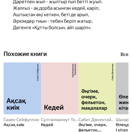
Дәретпен жып - жылтыр ғып бетті жуып.
Жалғыз - ақ дорба асынған кедей, кәріп,
Аштықтан өңі кеткен, беті де арып,
Әркімдер тиын - тебен беріп жатыр,
Дегенге «Құтты болсын, айт шәріп».
Похожие книги
Все
Сәкен Сейфуллин
Сұлтанмахмұт Торайғыров
Сәбит Дөнентайұлы
Ақсақ киік
Кедей
Әңгіме, очерк,
Өлеңде
фельетон,
І кітап