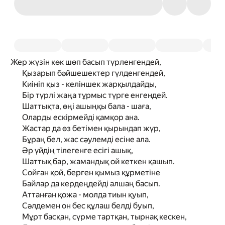
Жер жүзін көк шөп басып түрленгендей,
Қызарып бәйшешектер гүлденгендей,
Киініп қыз - келіншек жарқылдайды,
Бір түрлі жаңа тұрмыс түрге енгендей.
Шаттықта, өңі ашыңқы бала - шаға,
Оларды ескірмейді қамқор ана.
Жастар да өз бетімен қырындап жүр,
Бұраң бел, жас сәулемді есіне ала.
Әр үйдің тілегенге есігі ашық,
Шаттық бар, жамандық ой кеткен қашып.
Сойған қой, берген қымыз құрметіне
Байлар да кердеңдейді алшаң басып.
Аттанған қожа - молда тиын қуып,
Сәлдемен он бес құлаш белді буып,
Мұрт басқан, сүрме тартқан, тырнақ кескен,