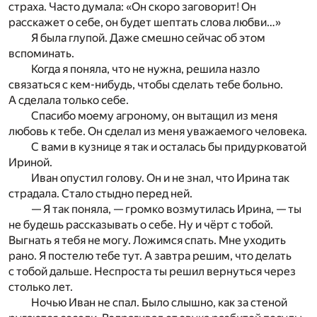
страха. Часто думала: «Он скоро заговорит! Он
расскажет о себе, он будет шептать слова любви…»
Я была глупой. Даже смешно сейчас об этом
вспоминать.
Когда я поняла, что не нужна, решила назло
связаться с кем-нибудь, чтобы сделать тебе больно.
А сделала только себе.
Спасибо моему агроному, он вытащил из меня
любовь к тебе. Он сделал из меня уважаемого человека.
С вами в кузнице я так и осталась бы придурковатой
Ириной.
Иван опустил голову. Он и не знал, что Ирина так
страдала. Стало стыдно перед ней.
— Я так поняла, — громко возмутилась Ирина, — ты
не будешь рассказывать о себе. Ну и чёрт с тобой.
Выгнать я тебя не могу. Ложимся спать. Мне уходить
рано. Я постелю тебе тут. А завтра решим, что делать
с тобой дальше. Неспроста ты решил вернуться через
столько лет.
Ночью Иван не спал. Было слышно, как за стеной