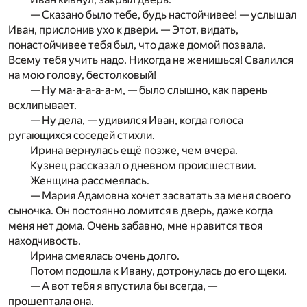
— Сказано было тебе, будь настойчивее! — услышал
Иван, прислонив ухо к двери. — Этот, видать,
понастойчивее тебя был, что даже домой позвала.
Всему тебя учить надо. Никогда не женишься! Свалился
на мою голову, бестолковый!
— Ну ма-а-а-а-а-м, — было слышно, как парень
всхлипывает.
— Ну дела, — удивился Иван, когда голоса
ругающихся соседей стихли.
Ирина вернулась ещё позже, чем вчера.
Кузнец рассказал о дневном происшествии.
Женщина рассмеялась.
— Мария Адамовна хочет засватать за меня своего
сыночка. Он постоянно ломится в дверь, даже когда
меня нет дома. Очень забавно, мне нравится твоя
находчивость.
Ирина смеялась очень долго.
Потом подошла к Ивану, дотронулась до его щеки.
— А вот тебя я впустила бы всегда, —
прошептала она.