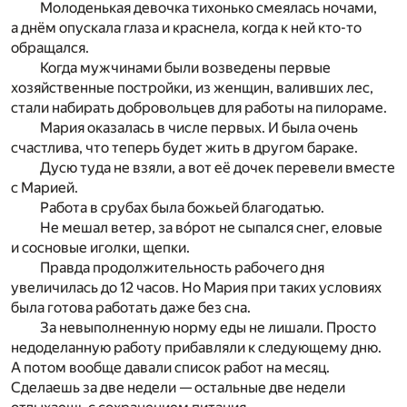
Молоденькая девочка тихонько смеялась ночами,
а днём опускала глаза и краснела, когда к ней кто-то
обращался.
Когда мужчинами были возведены первые
хозяйственные постройки, из женщин, валивших лес,
стали набирать добровольцев для работы на пилораме.
Мария оказалась в числе первых. И была очень
счастлива, что теперь будет жить в другом бараке.
Дусю туда не взяли, а вот её дочек перевели вместе
с Марией.
Работа в срубах была божьей благодатью.
Не мешал ветер, за во́рот не сыпался снег, еловые
и сосновые иголки, щепки.
Правда продолжительность рабочего дня
увеличилась до 12 часов. Но Мария при таких условиях
была готова работать даже без сна.
За невыполненную норму еды не лишали. Просто
недоделанную работу прибавляли к следующему дню.
А потом вообще давали список работ на месяц.
Сделаешь за две недели — остальные две недели