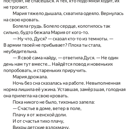
построят, не спасёшься. А тех, кто подо мной ходит, их
не трогают.
Мария тяжело дышала, схватила одеяло. Вернулась
на свою кровать.
Болела грудь. Болело сердце, колотилось так
сильно, будто бежала Мария от кого-то.
— Ну что, Дуся? — сказал кто-то из темноты. —
В армии твоей не прибывает? Плоха ты стала,
неубедительна.
— Я своё сама найду, — ответила Дуся. — Не один
день нам тут вместе… Найдётся повод и новеньких
попробовать, и стареньких приручить.
Мария дрожала.
Ночь без сна сказалась на работе. Невыполненная
норма лишила её ужина. Уставшая, замёрзшая, голодная
она прилегла на свою кровать.
Пока никого не было, тихонько запела:
— Счастье в доме, ветер в поле,
Плачу я от женской доли.
И от счастья тихо плачу,
Вихры детские взлохмачу.