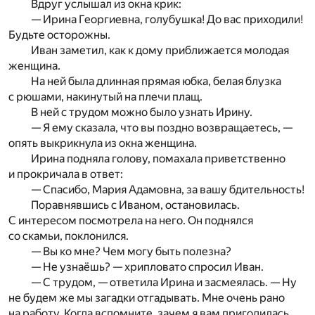
Вдруг услышал из окна крик:
— Ирина Георгиевна, голубушка! До вас приходили!
Будьте осторожны.
Иван заметил, как к дому приближается молодая
женщина.
На ней была длинная прямая юбка, белая блузка
с рюшами, накинутый на плечи плащ.
В ней с трудом можно было узнать Ирину.
— Я ему сказала, что вы поздно возвращаетесь, —
опять выкрикнула из окна женщина.
Ирина подняла голову, помахала приветственно
и прокричала в ответ:
— Спасибо, Мария Адамовна, за вашу бдительность!
Поравнявшись с Иваном, остановилась.
С интересом посмотрела на него. Он поднялся
со скамьи, поклонился.
— Вы ко мне? Чем могу быть полезна?
— Не узнаёшь? — хрипловато спросил Иван.
— С трудом, — ответила Ирина и засмеялась. — Ну
не будем же мы загадки отгадывать. Мне очень рано
на работу. Когда вспомните, зачем я вам пригодилась,