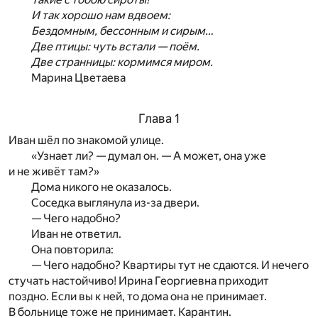
И так хорошо нам вдвоем:
Бездомным, бессонным и сирым…
Две птицы: чуть встали — поём.
Две странницы: кормимся миром.
Марина Цветаева
Глава 1
Иван шёл по знакомой улице.
«Узнает ли? — думал он. — А может, она уже
и не живёт там?»
Дома никого не оказалось.
Соседка выглянула из-за двери.
— Чего надобно?
Иван не ответил.
Она повторила:
— Чего надобно? Квартиры тут не сдаются. И нечего
стучать настойчиво! Ирина Георгиевна приходит
поздно. Если вы к ней, то дома она не принимает.
В больнице тоже не принимает. Карантин.