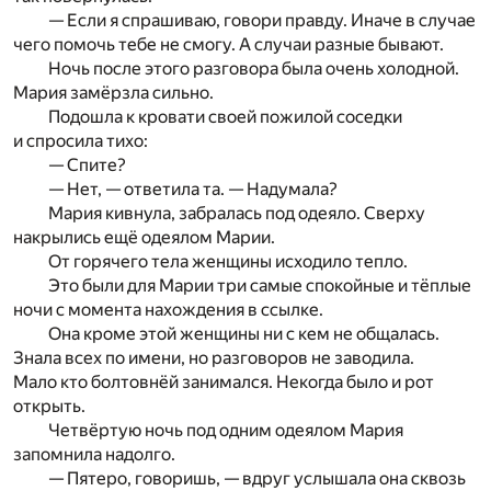
— Если я спрашиваю, говори правду. Иначе в случае
чего помочь тебе не смогу. А случаи разные бывают.
Ночь после этого разговора была очень холодной.
Мария замёрзла сильно.
Подошла к кровати своей пожилой соседки
и спросила тихо:
— Спите?
— Нет, — ответила та. — Надумала?
Мария кивнула, забралась под одеяло. Сверху
накрылись ещё одеялом Марии.
От горячего тела женщины исходило тепло.
Это были для Марии три самые спокойные и тёплые
ночи с момента нахождения в ссылке.
Она кроме этой женщины ни с кем не общалась.
Знала всех по имени, но разговоров не заводила.
Мало кто болтовнёй занимался. Некогда было и рот
открыть.
Четвёртую ночь под одним одеялом Мария
запомнила надолго.
— Пятеро, говоришь, — вдруг услышала она сквозь