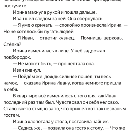
постучите.
Ирина махнула рукой и пошла дальше.
Иван шёл следом за ней. Она обернулась.
— Я умею кричать, — спокойно произнесла Ирина. —
Но не хотелось бы пугать людей.
— Я Иван, — ответил кузнец. — Помнишь: церковь,
Стёпка?
Ирина изменилась в лице. У неё задрожал
подбородок.
— Не может быть, — прошептала она.
Иван кивнул.
— Пойдём же, дождь сильнее пошёл, ты весь
намок, — сказала Ирина Ивану, когда немного пришла
в себя.
В квартире всё изменилось с того дня, как Иван
последний раз там был. Чувствовал он себя неловко.
Стало как-то стыдно за то, что пришёл вот так незваным
гостем.
Ирина хлопотала у стола, поставила чайник.
— Садись же, — позвала она гостя к столу. — Что же