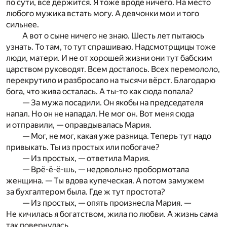
по сути, всё держится. Я тоже вроде ничего. На место
любого мужика встать могу. А девчонки мои и того
сильнее.
А вот о сыне ничего не знаю. Шесть лет пытаюсь
узнать. То там, то тут спрашиваю. Надсмотрщицы тоже
люди, матери. И не от хорошей жизни они тут бабским
царством руководят. Всем досталось. Всех перемололо,
перекрутило и разбросало на тысячи вёрст. Благодарю
бога, что жива осталась. А ты-то как сюда попала?
— За мужа посадили. Он якобы на председателя
напал. Но он не нападал. Не мог он. Вот меня сюда
и отправили, — оправдывалась Мария.
— Мог, не мог, какая уже разница. Теперь тут надо
привыкать. Ты из простых или побогаче?
— Из простых, — ответила Мария.
— Врё-ё-ё-шь, — недовольно пробормотала
женщина. — Ты вдова купеческая. А потом замужем
за бухгалтером была. Где ж тут простота?
— Из простых, — опять произнесла Мария. —
Не кичилась я богатством, жила по любви. А жизнь сама
так повернулась.