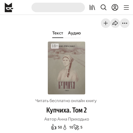
Текст
Аудио
Читать бесплатно онлайн книгу
Купчиха. Том 2
Автор
Анна Приходько
👍
💧
🚀
50
10
5