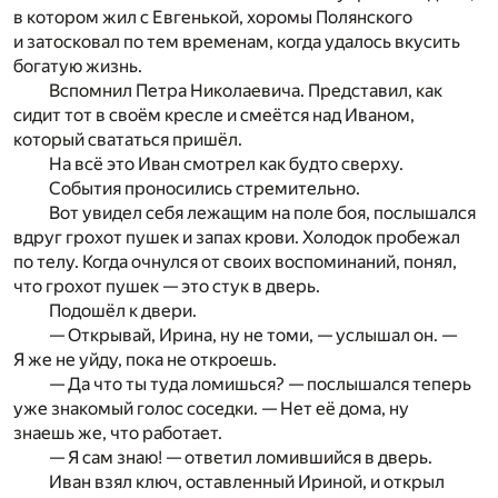
в котором жил с Евгенькой, хоромы Полянского
и затосковал по тем временам, когда удалось вкусить
богатую жизнь.
Вспомнил Петра Николаевича. Представил, как
сидит тот в своём кресле и смеётся над Иваном,
который свататься пришёл.
На всё это Иван смотрел как будто сверху.
События проносились стремительно.
Вот увидел себя лежащим на поле боя, послышался
вдруг грохот пушек и запах крови. Холодок пробежал
по телу. Когда очнулся от своих воспоминаний, понял,
что грохот пушек — это стук в дверь.
Подошёл к двери.
— Открывай, Ирина, ну не томи, — услышал он. —
Я же не уйду, пока не откроешь.
— Да что ты туда ломишься? — послышался теперь
уже знакомый голос соседки. — Нет её дома, ну
знаешь же, что работает.
— Я сам знаю! — ответил ломившийся в дверь.
Иван взял ключ, оставленный Ириной, и открыл