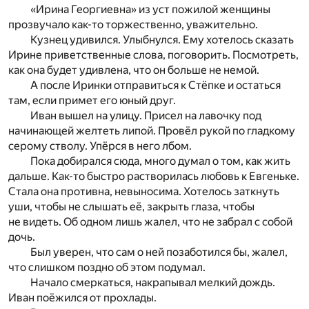
«Ирина Георгиевна» из уст пожилой женщины
прозвучало как-то торжественно, уважительно.
Кузнец удивился. Улыбнулся. Ему хотелось сказать
Ирине приветственные слова, поговорить. Посмотреть,
как она будет удивлена, что он больше не немой.
А после Иринки отправиться к Стёпке и остаться
там, если примет его юный друг.
Иван вышел на улицу. Присел на лавочку под
начинающей желтеть липой. Провёл рукой по гладкому
серому стволу. Упёрся в него лбом.
Пока добирался сюда, много думал о том, как жить
дальше. Как-то быстро растворилась любовь к Евгеньке.
Стала она противна, невыносима. Хотелось заткнуть
уши, чтобы не слышать её, закрыть глаза, чтобы
не видеть. Об одном лишь жалел, что не забрал с собой
дочь.
Был уверен, что сам о ней позаботился бы, жалел,
что слишком поздно об этом подумал.
Начало смеркаться, накрапывал мелкий дождь.
Иван поёжился от прохлады.