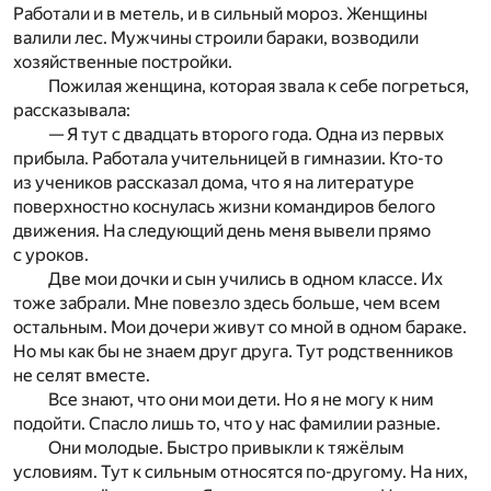
Работали и в метель, и в сильный мороз. Женщины
валили лес. Мужчины строили бараки, возводили
хозяйственные постройки.
Пожилая женщина, которая звала к себе погреться,
рассказывала:
— Я тут с двадцать второго года. Одна из первых
прибыла. Работала учительницей в гимназии. Кто-то
из учеников рассказал дома, что я на литературе
поверхностно коснулась жизни командиров белого
движения. На следующий день меня вывели прямо
с уроков.
Две мои дочки и сын учились в одном классе. Их
тоже забрали. Мне повезло здесь больше, чем всем
остальным. Мои дочери живут со мной в одном бараке.
Но мы как бы не знаем друг друга. Тут родственников
не селят вместе.
Все знают, что они мои дети. Но я не могу к ним
подойти. Спасло лишь то, что у нас фамилии разные.
Они молодые. Быстро привыкли к тяжёлым
условиям. Тут к сильным относятся по-другому. На них,