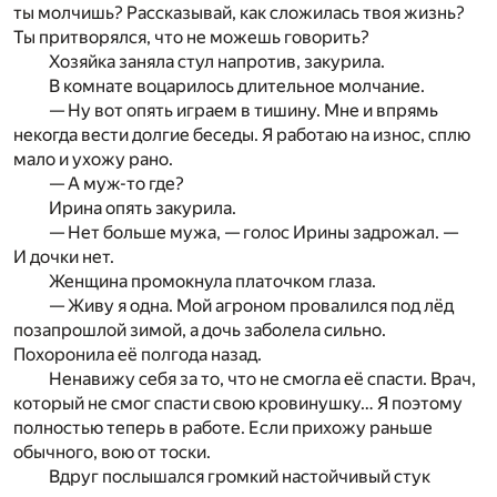
ты молчишь? Рассказывай, как сложилась твоя жизнь?
Ты притворялся, что не можешь говорить?
Хозяйка заняла стул напротив, закурила.
В комнате воцарилось длительное молчание.
— Ну вот опять играем в тишину. Мне и впрямь
некогда вести долгие беседы. Я работаю на износ, сплю
мало и ухожу рано.
— А муж-то где?
Ирина опять закурила.
— Нет больше мужа, — голос Ирины задрожал. —
И дочки нет.
Женщина промокнула платочком глаза.
— Живу я одна. Мой агроном провалился под лёд
позапрошлой зимой, а дочь заболела сильно.
Похоронила её полгода назад.
Ненавижу себя за то, что не смогла её спасти. Врач,
который не смог спасти свою кровинушку… Я поэтому
полностью теперь в работе. Если прихожу раньше
обычного, вою от тоски.
Вдруг послышался громкий настойчивый стук