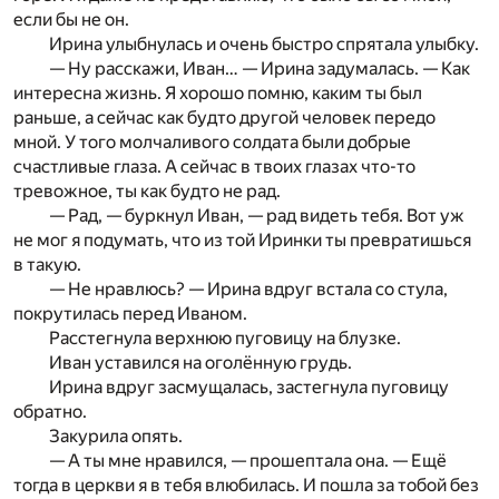
если бы не он.
Ирина улыбнулась и очень быстро спрятала улыбку.
— Ну расскажи, Иван… — Ирина задумалась. — Как
интересна жизнь. Я хорошо помню, каким ты был
раньше, а сейчас как будто другой человек передо
мной. У того молчаливого солдата были добрые
счастливые глаза. А сейчас в твоих глазах что-то
тревожное, ты как будто не рад.
— Рад, — буркнул Иван, — рад видеть тебя. Вот уж
не мог я подумать, что из той Иринки ты превратишься
в такую.
— Не нравлюсь? — Ирина вдруг встала со стула,
покрутилась перед Иваном.
Расстегнула верхнюю пуговицу на блузке.
Иван уставился на оголённую грудь.
Ирина вдруг засмущалась, застегнула пуговицу
обратно.
Закурила опять.
— А ты мне нравился, — прошептала она. — Ещё
тогда в церкви я в тебя влюбилась. И пошла за тобой без