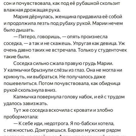
сон и почувствовала, как под её рубашкой скользит
влажная дрожащая рука.
Мария дёрнулась, женщина придавила её собой
и продолжила лезть под рубаху рукой. Марии нечем
было дышать.
— Пятеро, говоришь, — опять произнесла
соседка, — а так и не скажешь. Упругая как девица. Уж
очень давно таких не встречала. Только у студенточек
такие были.
Соседка сильно сжала правую грудь Марии.
У калмычки брызнули слёзы из глаз. Она не могла ни
крикнуть, ни выбраться. Не получалось даже
пошевелиться. Потом почувствовала, как обидчица
рукой скользнула вниз.
Калмычка повернула голову набок, и ей с трудом
удалось завизжать.
Тут же соседка вскочила с кровати и злобно
пробормотала:
— К себе иди, недотрога. Я по-бабски хотела,
с нежностью. Доиграешься. Бараки мужские рядом