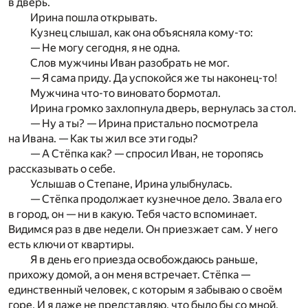
в дверь.
Ирина пошла открывать.
Кузнец слышал, как она объясняла кому-то:
— Не могу сегодня, я не одна.
Слов мужчины Иван разобрать не мог.
— Я сама приду. Да успокойся же ты наконец-то!
Мужчина что-то виновато бормотал.
Ирина громко захлопнула дверь, вернулась за стол.
— Ну а ты? — Ирина пристально посмотрела
на Ивана. — Как ты жил все эти годы?
— А Стёпка как? — спросил Иван, не торопясь
рассказывать о себе.
Услышав о Степане, Ирина улыбнулась.
— Стёпка продолжает кузнечное дело. Звала его
в город, он — ни в какую. Тебя часто вспоминает.
Видимся раз в две недели. Он приезжает сам. У него
есть ключи от квартиры.
Я в день его приезда освобождаюсь раньше,
прихожу домой, а он меня встречает. Стёпка —
единственный человек, с которым я забываю о своём
горе. И я даже не представляю, что было бы со мной,