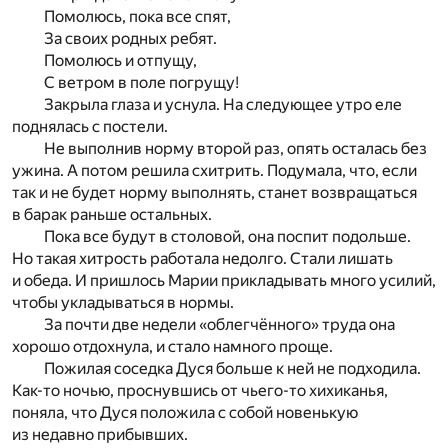
Помолюсь, пока все спят,
За своих родных ребят.
Помолюсь и отпущу,
С ветром в поле погрущу!
Закрыла глаза и уснула. На следующее утро еле
поднялась с постели.
Не выполнив норму второй раз, опять осталась без
ужина. А потом решила схитрить. Подумала, что, если
так и не будет норму выполнять, станет возвращаться
в барак раньше остальных.
Пока все будут в столовой, она поспит подольше.
Но такая хитрость работала недолго. Стали лишать
и обеда. И пришлось Марии прикладывать много усилий,
чтобы укладываться в нормы.
За почти две недели «облегчённого» труда она
хорошо отдохнула, и стало намного проще.
Пожилая соседка Дуся больше к ней не подходила.
Как-то ночью, проснувшись от чьего-то хихиканья,
поняла, что Дуся положила с собой новенькую
из недавно прибывших.