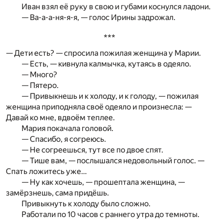
Иван взял её руку в свою и губами коснулся ладони.
— Ва-а-а-ня-я-я, — голос Ирины задрожал.
***
— Дети есть? — спросила пожилая женщина у Марии.
— Есть, — кивнула калмычка, кутаясь в одеяло.
— Много?
— Пятеро.
— Привыкнешь и к холоду, и к голоду, — пожилая
женщина приподняла своё одеяло и произнесла: —
Давай ко мне, вдвоём теплее.
Мария покачала головой.
— Спасибо, я согреюсь.
— Не согреешься, тут все по двое спят.
— Тише вам, — послышался недовольный голос. —
Спать ложитесь уже…
— Ну как хочешь, — прошептала женщина, —
замёрзнешь, сама придёшь.
Привыкнуть к холоду было сложно.
Работали по 10 часов с раннего утра до темноты.