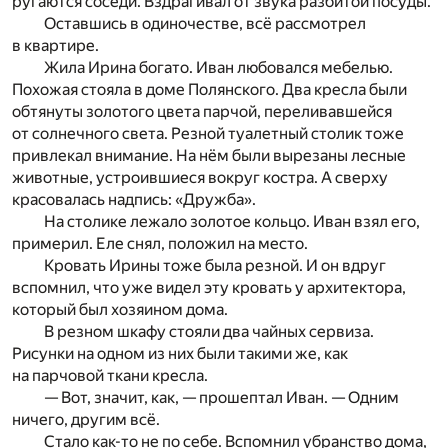
ругаются соседи. Вздрагивал от звука разбитой посуды.
Оставшись в одиночестве, всё рассмотрел
в квартире.
Жила Ирина богато. Иван любовался мебелью.
Похожая стояла в доме Полянского. Два кресла были
обтянуты золотого цвета парчой, переливавшейся
от солнечного света. Резной туалетный столик тоже
привлекал внимание. На нём были вырезаны лесные
животные, устроившиеся вокруг костра. А сверху
красовалась надпись: «Дружба».
На столике лежало золотое кольцо. Иван взял его,
примерил. Еле снял, положил на место.
Кровать Ирины тоже была резной. И он вдруг
вспомнил, что уже видел эту кровать у архитектора,
который был хозяином дома.
В резном шкафу стояли два чайных сервиза.
Рисунки на одном из них были такими же, как
на парчовой ткани кресла.
— Вот, значит, как, — прошептал Иван. — Одним
ничего, другим всё.
Стало как-то не по себе. Вспомнил убранство дома,