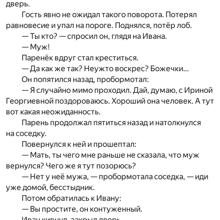
дверь.
Гость явно не ожидал такого поворота. Потерял
равновесие и упал на пороге. Поднялся, потёр лоб.
— Ты кто? — спросил он, глядя на Ивана.
— Муж!
Паренёк вдруг стал креститься.
— Да как же так? Неужто воскрес? Божечки…
Он попятился назад, пробормотал:
— Я случайно мимо проходил. Дай, думаю, с Ириной
Георгиевной поздороваюсь. Хороший она человек. А тут
вот какая неожиданность.
Парень продолжал пятиться назад и натолкнулся
на соседку.
Повернулся к ней и прошептал:
— Мать, ты чего мне раньше не сказала, что муж
вернулся? Чего же я тут позорюсь?
— Нет у неё мужа, — пробормотала соседка, — иди
уже домой, бесстыдник.
Потом обратилась к Ивану:
— Вы простите, он контуженный.
Иван кивнул, закрыл дверь.