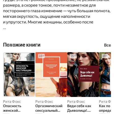
размера, а скорее тонкое, почти незаметное для
постороннего глаза изменение — чуть большая полнота,
мягкая округлость, ощущение наполненности
и упругости. Многие женщины, особенно после
...
Похожие книги
Все
Рита Фокс
Рита Фокс
Рита Фокс
Рита Фо
Опасность
Оргазмический
Веди себя как
Как по 
женской
сексуальный
Дьяволица!.
определ