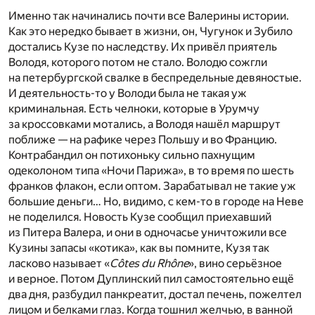
Именно так начинались почти все Валерины истории.
Как это нередко бывает в жизни, он, Чугунок и Зубило
достались Кузе по наследству. Их привёл приятель
Володя, которого потом не стало. Володю сожгли
на петербургской свалке в беспредельные девяностые.
И деятельность-то у Володи была не такая уж
криминальная. Есть челноки, которые в Урумчу
за кроссовками мотались, а Володя нашёл маршрут
поближе — на рафике через Польшу и во Францию.
Контрабандил он потихоньку сильно пахнущим
одеколоном типа «Ночи Парижа», в то время по шесть
франков флакон, если оптом. Зарабатывал не такие уж
большие деньги… Но, видимо, с кем-то в городе на Неве
не поделился. Новость Кузе сообщил приехавший
из Питера Валера, и они в одночасье уничтожили все
Кузины запасы «котика», как вы помните, Кузя так
ласково называет «
Côtes du Rhône
», вино серьёзное
и верное. Потом Дуплинский пил самостоятельно ещё
два дня, разбудил панкреатит, достал печень, пожелтел
лицом и белками глаз. Когда тошнил желчью, в ванной