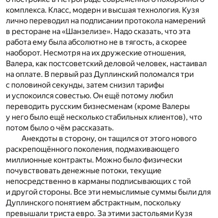
комплекса. Класс, модерн и высшая технология. Кузя
лично переводил на подписании протокола намерений
в ресторане на «Шанзелизе». Надо сказать, что эта
работа ему была абсолютно не в тягость, а скорее
наоборот. Несмотря на их дружеские отношения,
Валера, как постсоветский деловой человек, настаивал
на оплате. В первый раз Дуплинский поломался три
с половиной секунды, затем снизил тарифы
и успокоился совестью. Он ещё потому любил
переводить русским бизнесменам (кроме Валеры
у него было ещё несколько стабильных клиентов), что
потом было о чём рассказать.
Анекдоты в сторону, он тащился от этого нового
раскрепощённого поколения, подмахивающего
миллионные контракты. Можно было физически
почувствовать денежные потоки, текущие
непосредственно в карманы подписывающих с той
и другой стороны. Все эти немыслимые суммы были для
Дуплинского понятием абстрактным, поскольку
превышали триста евро. За этими застольями Кузя