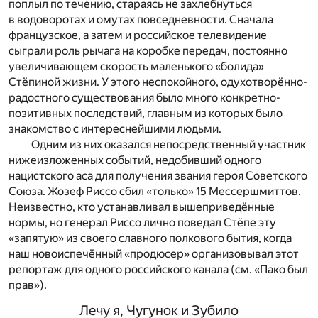
поплыл по течению, стараясь не захлебнуться
в водоворотах и омутах повседневности. Сначала
французское, а затем и российское телевидение
сыграли роль рычага на коробке передач, постоянно
увеличивающем скорость маленького «болида»
Стёпиной жизни. У этого неспокойного, одухотворённо-
радостного существования было много конкретно-
позитивных последствий, главным из которых было
знакомство с интереснейшими людьми.
Одним из них оказался непосредственный участник
нижеизложенных событий, недобивший одного
нацистского аса для получения звания героя Советского
Союза. Жозеф Риссо сбил «только» 15 Мессершмиттов.
Неизвестно, кто устанавливал вышеприведённые
нормы, но генерал Риссо лично поведал Стёпе эту
«запятую» из своего славного полкового бытия, когда
наш новоиспечённый «продюсер» организовывал этот
репортаж для одного российского канала (см. «Пако был
прав»).
Лечу я, Чугунок и Зубило