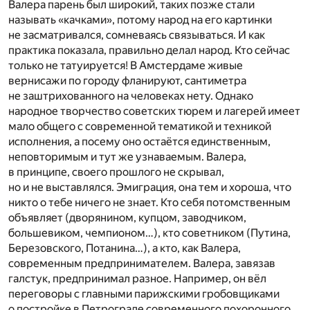
Валера парень был широкий, таких позже стали
называть «качками», потому народ на его картинки
не засматривался, сомневаясь связываться. И как
практика показала, правильно делал народ. Кто сейчас
только не татуируется! В Амстердаме живые
вернисажи по городу фланируют, сантиметра
не заштрихованного на человеках нету. Однако
народное творчество советских тюрем и лагерей имеет
мало общего с современной тематикой и техникой
исполнения, а посему оно остаётся единственным,
неповторимым и тут же узнаваемым. Валера,
в принципе, своего прошлого не скрывал,
но и не выставлялся. Эмиграция, она тем и хороша, что
никто о тебе ничего не знает. Кто себя потомственным
объявляет (дворянином, купцом, заводчиком,
большевиком, чемпионом…), кто советником (Путина,
Березовского, Потанина…), а кто, как Валера,
современным предпринимателем. Валера, завязав
галстук, предпринимал разное. Например, он вёл
переговоры с главными парижскими гробовщиками
о постройке в Петрограде современного похоронного