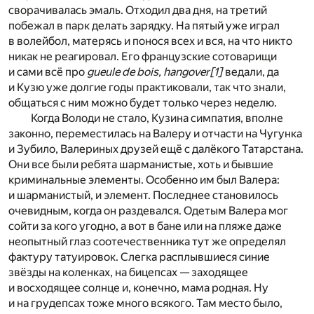
сворачивалась эмаль. Отходил два дня, на третий
побежал в парк делать зарядку. На пятый уже играл
в волейбол, матерясь и понося всех и вся, на что никто
никак не реагировал. Его французские сотоварищи
и сами всё про
gueule de bois, hangover
[1]
ведали, да
и Кузю уже долгие годы практиковали, так что знали,
общаться с ним можно будет только через неделю.
Когда Володи не стало, Кузина симпатия, вполне
законно, переместилась на Валеру и отчасти на Чугунка
и Зубило, Валериных друзей ещё с далёкого Татарстана.
Они все были ребята шарманистые, хоть и бывшие
криминальные элементы. Особенно им был Валера:
и шарманистый, и элемент. Последнее становилось
очевидным, когда он раздевался. Одетым Валера мог
сойти за кого угодно, а вот в бане или на пляже даже
неопытный глаз соотечественника тут же определял
фактуру татуировок. Слегка расплывшиеся синие
звёзды на коленках, на бицепсах — заходящее
и восходящее солнце и, конечно, мама родная. Ну
и на грудепсах тоже много всякого. Там место было,