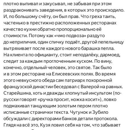
плотно выпивал и закусывал, не забывая при этом
раздраконивать заведения, в которых это происходило.
И, по большому счёту, он был прав. Что греха таить,
частенько в престижно расположенных ресторанах
качество кухни обратно пропорционально её
стоимости. Потому как «чмо подвоза» раздуто
до неприличия, один спичку подаёт, другой пепельницу
вытряхивает после каждого нового барашка пепла.
На клиента по официанту, стоит неподалёку, дармоед,
следит за каждым проглоченным куском. По вину,
конечно, отдельный человек, это святое. Так было
и в этом ресторане на Елисеевских полях. Во время
этого невкусного обеда сам патриарх похоронной
французской династии беседовал с Валерой на равных.
Старейшина, хоть и дважды хлопнутый инсультом (по-
русски говорят «ручка просит, ножка косит»), ловко
подмахивал танцующим золотым пером плотно
исписанные странички текста. Чугунок и Зубило
обсуждали с директорами банков детали протокола.
Глядя на всё это, Кузя ловил себя на том, что забывает