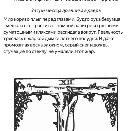
За три месяца до звонка в дверь
Мир коряво плыл перед глазами. Будто рука безумца
смешала все краски в огромной палитре и грязными,
суматошными кляксами раскидала вокруг. Реальность
тряслась в жаркой дымке летнего полудня. И даже
промозглая весна за окном, серый снег и дождь,
стучащие по стеклу, не умаляли этот жар.