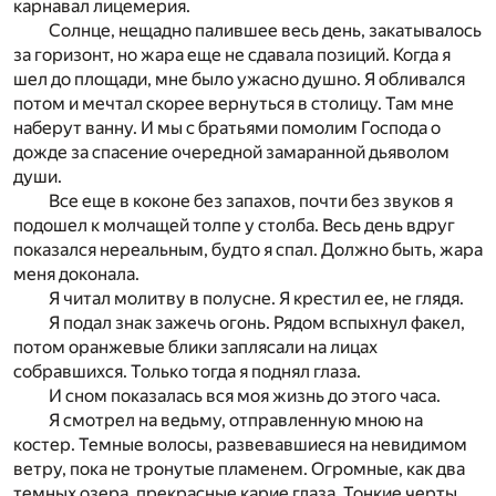
карнавал лицемерия.
Солнце, нещадно палившее весь день, закатывалось
за горизонт, но жара еще не сдавала позиций. Когда я
шел до площади, мне было ужасно душно. Я обливался
потом и мечтал скорее вернуться в столицу. Там мне
наберут ванну. И мы с братьями помолим Господа о
дожде за спасение очередной замаранной дьяволом
души.
Все еще в коконе без запахов, почти без звуков я
подошел к молчащей толпе у столба. Весь день вдруг
показался нереальным, будто я спал. Должно быть, жара
меня доконала.
Я читал молитву в полусне. Я крестил ее, не глядя.
Я подал знак зажечь огонь. Рядом вспыхнул факел,
потом оранжевые блики заплясали на лицах
собравшихся. Только тогда я поднял глаза.
И сном показалась вся моя жизнь до этого часа.
Я смотрел на ведьму, отправленную мною на
костер. Темные волосы, развевавшиеся на невидимом
ветру, пока не тронутые пламенем. Огромные, как два
темных озера, прекрасные карие глаза. Тонкие черты