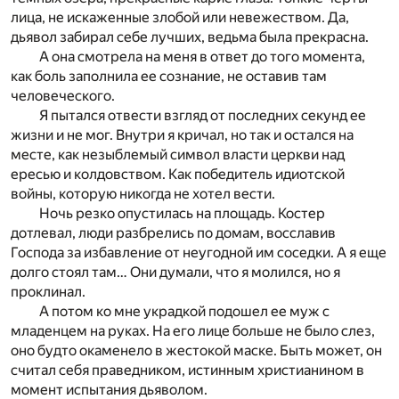
лица, не искаженные злобой или невежеством. Да,
дьявол забирал себе лучших, ведьма была прекрасна.
А она смотрела на меня в ответ до того момента,
как боль заполнила ее сознание, не оставив там
человеческого.
Я пытался отвести взгляд от последних секунд ее
жизни и не мог. Внутри я кричал, но так и остался на
месте, как незыблемый символ власти церкви над
ересью и колдовством. Как победитель идиотской
войны, которую никогда не хотел вести.
Ночь резко опустилась на площадь. Костер
дотлевал, люди разбрелись по домам, восславив
Господа за избавление от неугодной им соседки. А я еще
долго стоял там… Они думали, что я молился, но я
проклинал.
А потом ко мне украдкой подошел ее муж с
младенцем на руках. На его лице больше не было слез,
оно будто окаменело в жестокой маске. Быть может, он
считал себя праведником, истинным христианином в
момент испытания дьяволом.