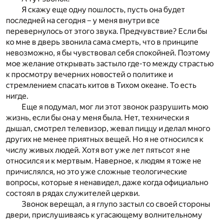
Я скажу еще одну пошлость, пусть она будет
последней на сегодня – у меня внутри все
перевернулось от этого звука. Предчувствие? Если бы
ко мне в дверь звонила сама смерть, что в принципе
невозможно, я бы чувствовал себя спокойней. Поэтому
мое желание открывать застыло где-то между страстью
к просмотру вечерних новостей о политике и
стремлением спасать китов в Тихом океане. То есть
нигде.
Еще я подумал, мог ли этот звонок разрушить мою
жизнь, если бы она у меня была. Нет, технически я
дышал, смотрел телевизор, жевал пиццу и делал много
других не менее приятных вещей. Но я не относился к
числу живых людей. Хотя вот уже лет пятьсот я не
относился и к мертвым. Наверное, к людям я тоже не
причислялся, но это уже сложные теологические
вопросы, которые я ненавидел, даже когда официально
состоял в рядах служителей церкви.
Звонок верещал, а я глупо застыл со своей стороны
двери, прислушиваясь к угасающему волнительному