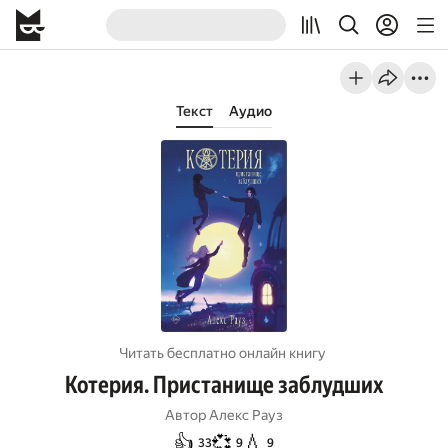
Текст
Аудио
Читать бесплатно онлайн книгу
Котерия. Пристанище заблудших
Автор
Алекс Рауз
👍
💞
💧
33
9
9