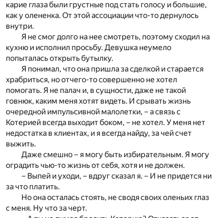
карие глаза были грустные под стать голосу и большие,
как у олененка. От этой ассоциации что-то дернулось
внутри.
Я не смог долго на нее смотреть, поэтому сходил на
кухню и исполнил просьбу. Девушка неумело
попыталась открыть бутылку.
Я понимал, что она пришла за сделкой и старается
храбриться, но отчего-то совершенно не хотел
помогать. Я не палач и, в сущности, даже не такой
говнюк, каким меня хотят видеть. И срывать жизнь
очередной импульсивной малолетки, – а связь с
Котерией всегда выходит боком, – не хотел. У меня нет
недостатка в клиентах, и я всегда найду, за чей счет
выжить.
Даже смешно – я могу быть избирательным. Я могу
оградить чью-то жизнь от себя, хотя и не должен.
– Выпей и уходи, – вдруг сказал я. – И не придется ни
за что платить.
Но она осталась стоять, не сводя своих оленьих глаз
с меня. Ну что за черт.