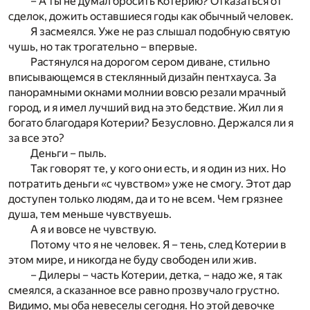
– А ты не думал бросить Котерию? Отказаться от
сделок, дожить оставшиеся годы как обычный человек.
Я засмеялся. Уже не раз слышал подобную святую
чушь, но так трогательно – впервые.
Растянулся на дорогом сером диване, стильно
вписывающемся в стеклянный дизайн пентхауса. За
панорамными окнами молнии вовсю резали мрачный
город, и я имел лучший вид на это бедствие. Жил ли я
богато благодаря Котерии? Безусловно. Держался ли я
за все это?
Деньги – пыль.
Так говорят те, у кого они есть, и я один из них. Но
потратить деньги «с чувством» уже не смогу. Этот дар
доступен только людям, да и то не всем. Чем грязнее
душа, тем меньше чувствуешь.
А я и вовсе не чувствую.
Потому что я не человек. Я – тень, след Котерии в
этом мире, и никогда не буду свободен или жив.
– Дилеры – часть Котерии, детка, – надо же, я так
смеялся, а сказанное все равно прозвучало грустно.
Видимо, мы оба невеселы сегодня. Но этой девочке