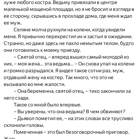
хуже любого костра. Ведьму привязали в центре
маленькой мощеной площади, но я не бросил и взгляда в
ее сторону, скрывшись в прохладе дома, где меня ждал
ее муж.
Селяне молча рухнули на колени, когда увидели
меня. Я привычно перекрестил их и застыл в ожидании.
Странно, но даже здесь не пахло немытым телом, будто
они готовились к моему приезду.
– Святой отец, – вперед вышел самый молодой из
них, – моя жена… эта ведьма… – Он снова упал на колени
и громко разрыдался. Я видел такое сотни раз, муж,
отдавший жену на костер. Так много, что это не
вызывало во мне жалости.
– Она беременна, святой отец, – тихо закончили за
него сзади.
Такое со мной было впервые.
– Вы уверены, что она ведьма? В чем обвиняют?
– Дьявол пометил ее, – на этих словах все трусливо
склонили головы.
Помеченная – это был безоговорочный приговор.
Жаль.