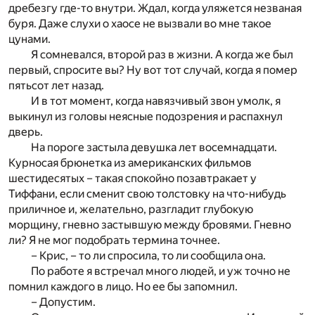
дребезгу где-то внутри. Ждал, когда уляжется незваная
буря. Даже слухи о хаосе не вызвали во мне такое
цунами.
Я сомневался, второй раз в жизни. А когда же был
первый, спросите вы? Ну вот тот случай, когда я помер
пятьсот лет назад.
И в тот момент, когда навязчивый звон умолк, я
выкинул из головы неясные подозрения и распахнул
дверь.
На пороге застыла девушка лет восемнадцати.
Курносая брюнетка из американских фильмов
шестидесятых – такая спокойно позавтракает у
Тиффани, если сменит свою толстовку на что-нибудь
приличное и, желательно, разгладит глубокую
морщину, гневно застывшую между бровями. Гневно
ли? Я не мог подобрать термина точнее.
– Крис, – то ли спросила, то ли сообщила она.
По работе я встречал много людей, и уж точно не
помнил каждого в лицо. Но ее бы запомнил.
– Допустим.