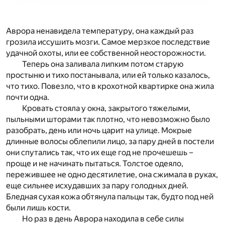
Аврора ненавидела температуру, она каждый раз
грозила иссушить мозги. Самое мерзкое последствие
удачной охоты, или ее собственной неосторожности.
Теперь она заливала липким потом старую
простыню и тихо постанывала, или ей только казалось,
что тихо. Повезло, что в крохотной квартирке она жила
почти одна.
Кровать стояла у окна, закрытого тяжелыми,
пыльными шторами так плотно, что невозможно было
разобрать, день или ночь царит на улице. Мокрые
длинные волосы облепили лицо, за пару дней в постели
они спутались так, что их еще год не прочешешь –
проще и не начинать пытаться. Толстое одеяло,
пережившее не одно десятилетие, она сжимала в руках,
еще сильнее исхудавших за пару голодных дней.
Бледная сухая кожа обтянула пальцы так, будто под ней
были лишь кости.
Но раз в день Аврора находила в себе силы