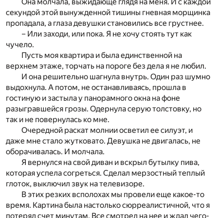
Она молчала, выжидающе глядя на меня. И с каждой
секундой этой вынужденной тишины гневная морщинка
пропадала, а глаза девушки становились все грустнее.
– Или заходи, или пока. Я не хочу стоять тут как
чучело.
Пусть моя квартира и была единственной на
верхнем этаже, торчать на пороге без дела я не любил.
И она решительно шагнула внутрь. Один раз шумно
выдохнула. А потом, не останавливаясь, прошла в
гостиную и застыла у панорамного окна на фоне
разыгравшейся грозы. Одернула серую толстовку, но
так и не повернулась ко мне.
Очередной раскат молнии осветил ее силуэт, и
даже мне стало жутковато. Девушка не двигалась, не
оборачивалась. И молчала.
Я вернулся на свой диван и вскрыл бутылку пива,
которая успела согреться. Сделал мерзостный теплый
глоток, выключил звук на телевизоре.
В этих резких всполохах мы провели еще какое-то
время. Картина была настолько сюрреалистичной, что я
потерял счет минутам. Все смотрел на нее и ждал чего-