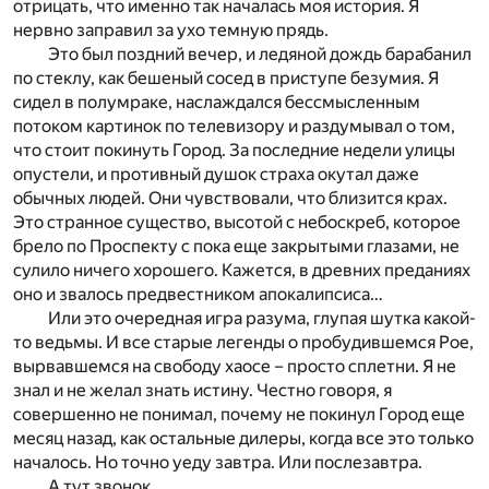
отрицать, что именно так началась моя история. Я
нервно заправил за ухо темную прядь.
Это был поздний вечер, и ледяной дождь барабанил
по стеклу, как бешеный сосед в приступе безумия. Я
сидел в полумраке, наслаждался бессмысленным
потоком картинок по телевизору и раздумывал о том,
что стоит покинуть Город. За последние недели улицы
опустели, и противный душок страха окутал даже
обычных людей. Они чувствовали, что близится крах.
Это странное существо, высотой с небоскреб, которое
брело по Проспекту с пока еще закрытыми глазами, не
сулило ничего хорошего. Кажется, в древних преданиях
оно и звалось предвестником апокалипсиса…
Или это очередная игра разума, глупая шутка какой-
то ведьмы. И все старые легенды о пробудившемся Рое,
вырвавшемся на свободу хаосе – просто сплетни. Я не
знал и не желал знать истину. Честно говоря, я
совершенно не понимал, почему не покинул Город еще
месяц назад, как остальные дилеры, когда все это только
началось. Но точно уеду завтра. Или послезавтра.
А тут звонок.