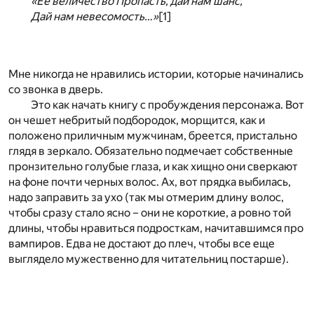
«Ее величество Пропасть, дай нам шанс,
Дай нам невесомость…»
[1]
Мне никогда не нравились истории, которые начинались
со звонка в дверь.
Это как начать книгу с пробуждения персонажа. Вот
он чешет небритый подбородок, морщится, как и
положено приличным мужчинам, бреется, пристально
глядя в зеркало. Обязательно подмечает собственные
пронзительно голубые глаза, и как хищно они сверкают
на фоне почти черных волос. Ах, вот прядка выбилась,
надо заправить за ухо (так мы отмерим длину волос,
чтобы сразу стало ясно – они не короткие, а ровно той
длины, чтобы нравиться подросткам, начитавшимся про
вампиров. Едва не достают до плеч, чтобы все еще
выглядело мужественно для читательниц постарше).