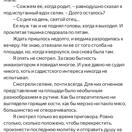
– Сожжем ее, когда родит, – равнодушно сказал я
под испуганный вдох селян. – Долго осталось?
– Со дня на день, святой отец…
Ее муж так и не поднял головы, когда я выходил. И
проклятая тишина следовала по пятам.
Ждать пришлось недолго, и ведьма разродилась к
вечеру. Не знаю, отвязали ли ее от того столба на
площади, но, когда я вернулся, она снова была там.
Я опять не смотрел. За свою бытность
инквизитором я повидал многое. И уже давно не судил
никого, хоть и садистского интереса никогда не
испытывал.
Смотрели селяне, почти всегда. Для них огненное
представление на площади было необычным
разнообразием в рутине. Как бы отвратительно ни
выглядели горящие кости, как бы мерзко ни пахло мясо,
большинство не отворачивалось.
Я смотрел только во время приговора. Ровно
столько, сколько положено, чтобы перекрестить,
произнести последнюю молитву и отправить душу на