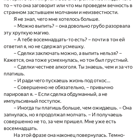
то – что она заговорит или что мы проведем вечность в
странном застывшем молчании и неизвестности.
Я не знал, чего мне хотелось больше.
– Можно выпить? – она довольно грубо разорвала
эту хрупкую магию.
– А тебе восемнадцать-то есть? – почти в тон ей
ответил я, но не сдержал усмешку.
– Сделки заключать можно, а выпить нельзя? –
Кажется, она тоже усмехнулась, но тон был грустный.
– Сделки честнее алкоголя. Ты знаешь, чем и за что
платишь.
– И ради чего пускаешь жизнь под откос…
– Совершенно не обязательно, – привычно
парировал я. – Если сделка обдуманный, а не
импульсивный поступок.
– Иногда ты платишь больше, чем ожидаешь. – Она
запнулась, но я продолжал молчать. – И получаешь
совершенно не то, за чем пришел. Мне уже есть
восемнадцать.
На этой фразе она наконец повернулась. Темно-