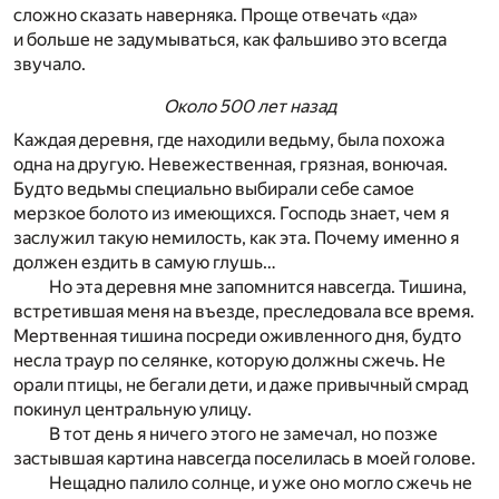
сложно сказать наверняка. Проще отвечать «да»
и больше не задумываться, как фальшиво это всегда
звучало.
Около 500 лет назад
Каждая деревня, где находили ведьму, была похожа
одна на другую. Невежественная, грязная, вонючая.
Будто ведьмы специально выбирали себе самое
мерзкое болото из имеющихся. Господь знает, чем я
заслужил такую немилость, как эта. Почему именно я
должен ездить в самую глушь…
Но эта деревня мне запомнится навсегда. Тишина,
встретившая меня на въезде, преследовала все время.
Мертвенная тишина посреди оживленного дня, будто
несла траур по селянке, которую должны сжечь. Не
орали птицы, не бегали дети, и даже привычный смрад
покинул центральную улицу.
В тот день я ничего этого не замечал, но позже
застывшая картина навсегда поселилась в моей голове.
Нещадно палило солнце, и уже оно могло сжечь не