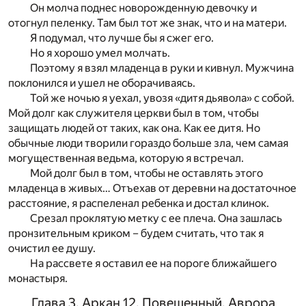
Он молча поднес новорожденную девочку и
отогнул пеленку. Там был тот же знак, что и на матери.
Я подумал, что лучше бы я сжег его.
Но я хорошо умел молчать.
Поэтому я взял младенца в руки и кивнул. Мужчина
поклонился и ушел не оборачиваясь.
Той же ночью я уехал, увозя «дитя дьявола» с собой.
Мой долг как служителя церкви был в том, чтобы
защищать людей от таких, как она. Как ее дитя. Но
обычные люди творили гораздо больше зла, чем самая
могущественная ведьма, которую я встречал.
Мой долг был в том, чтобы не оставлять этого
младенца в живых… Отъехав от деревни на достаточное
расстояние, я распеленал ребенка и достал клинок.
Срезал проклятую метку с ее плеча. Она зашлась
пронзительным криком – будем считать, что так я
очистил ее душу.
На рассвете я оставил ее на пороге ближайшего
монастыря.
Глава 3. Аркан 12. Повешенный. Аврора