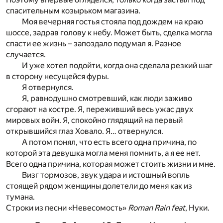
спасительным козырьком магазина.
Моя вечерняя гостья стояла под дождем на краю
шоссе, задрав голову к небу. Может быть, сделка могла
спасти ее жизнь – запоздало подумал я. Разное
случается.
И уже хотел подойти, когда она сделала резкий шаг
в сторону несущейся фуры.
Я отвернулся.
Я, равнодушно смотревший, как люди заживо
сгорают на костре. Я, переживший весь ужас двух
мировых войн. Я, спокойно глядящий на первый
открывшийся глаз Ховало. Я… отвернулся.
А потом понял, что есть всего одна причина, по
которой эта девушка могла меня помнить, а я ее нет.
Всего одна причина, которая может стоить жизни и мне.
Визг тормозов, звук удара и истошный вопль
стоящей рядом женщины долетели до меня как из
тумана.
Строки из песни «Невесомость»
Roman Rain feat
, Нуки.