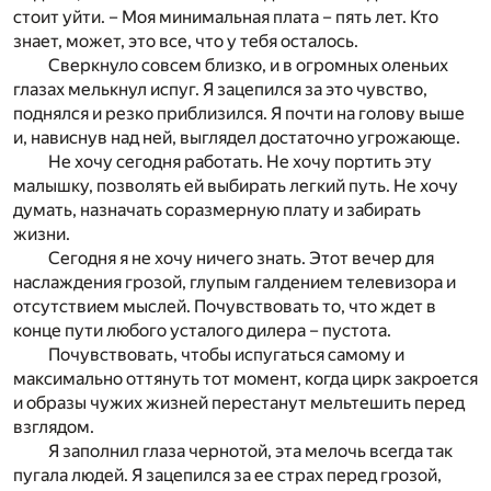
стоит уйти. – Моя минимальная плата – пять лет. Кто
знает, может, это все, что у тебя осталось.
Сверкнуло совсем близко, и в огромных оленьих
глазах мелькнул испуг. Я зацепился за это чувство,
поднялся и резко приблизился. Я почти на голову выше
и, нависнув над ней, выглядел достаточно угрожающе.
Не хочу сегодня работать. Не хочу портить эту
малышку, позволять ей выбирать легкий путь. Не хочу
думать, назначать соразмерную плату и забирать
жизни.
Сегодня я не хочу ничего знать. Этот вечер для
наслаждения грозой, глупым галдением телевизора и
отсутствием мыслей. Почувствовать то, что ждет в
конце пути любого усталого дилера – пустота.
Почувствовать, чтобы испугаться самому и
максимально оттянуть тот момент, когда цирк закроется
и образы чужих жизней перестанут мельтешить перед
взглядом.
Я заполнил глаза чернотой, эта мелочь всегда так
пугала людей. Я зацепился за ее страх перед грозой,