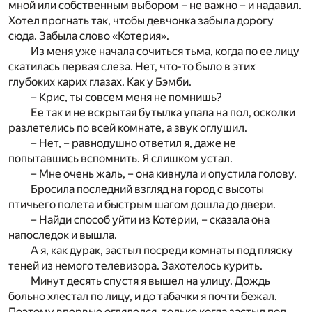
мной или собственным выбором – не важно – и надавил.
Хотел прогнать так, чтобы девчонка забыла дорогу
сюда. Забыла слово «Котерия».
Из меня уже начала сочиться тьма, когда по ее лицу
скатилась первая слеза. Нет, что-то было в этих
глубоких карих глазах. Как у Бэмби.
– Крис, ты совсем меня не помнишь?
Ее так и не вскрытая бутылка упала на пол, осколки
разлетелись по всей комнате, а звук оглушил.
– Нет, – равнодушно ответил я, даже не
попытавшись вспомнить. Я слишком устал.
– Мне очень жаль, – она кивнула и опустила голову.
Бросила последний взгляд на город с высоты
птичьего полета и быстрым шагом дошла до двери.
– Найди способ уйти из Котерии, – сказала она
напоследок и вышла.
А я, как дурак, застыл посреди комнаты под пляску
теней из немого телевизора. Захотелось курить.
Минут десять спустя я вышел на улицу. Дождь
больно хлестал по лицу, и до табачки я почти бежал.
Поэтому впервые огляделся, только когда застыл под