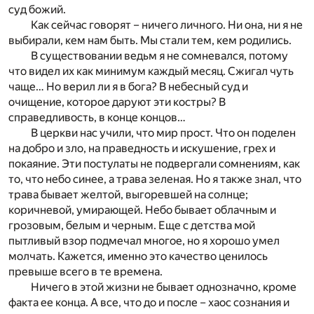
суд божий.
Как сейчас говорят – ничего личного. Ни она, ни я не
выбирали, кем нам быть. Мы стали тем, кем родились.
В существовании ведьм я не сомневался, потому
что видел их как минимум каждый месяц. Сжигал чуть
чаще… Но верил ли я в бога? В небесный суд и
очищение, которое даруют эти костры? В
справедливость, в конце концов…
В церкви нас учили, что мир прост. Что он поделен
на добро и зло, на праведность и искушение, грех и
покаяние. Эти постулаты не подвергали сомнениям, как
то, что небо синее, а трава зеленая. Но я также знал, что
трава бывает желтой, выгоревшей на солнце;
коричневой, умирающей. Небо бывает облачным и
грозовым, белым и черным. Еще с детства мой
пытливый взор подмечал многое, но я хорошо умел
молчать. Кажется, именно это качество ценилось
превыше всего в те времена.
Ничего в этой жизни не бывает однозначно, кроме
факта ее конца. А все, что до и после – хаос сознания и