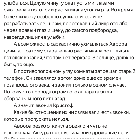
улыбаться. Целую минуту она пустыми глазами
смотрела в потолок и растягивала уголки рта. Во время
болезни кожу особенно сушило, и, если не
разрабатывать ее, шрам, пересекавший лицо ото лба,
через правый глаз и щеку, до самого подбородка,
навсегда лишит ее улыбки.
А возможность саркастично ухмыляться Аврора
ценила. Поэтому старательно растягивала рот, глядя в
потолок и жалея, что там нет зеркала. Зрелище, должно
быть, то еще.
В противоположном углу комнаты затрещал старый
телефон. Он завалялся в этом доме еще со времен
позапрошлого века, и звонил только в одном случае.
Потому что провода огромного аппарата были
оборваны много лет назад.
А значит, звонил Кристоф.
Какие бы отношения их ни связывали, есть звонки,
которые пропускать нельзя.
Аврора резко откинула одеяло и чуть не
вскрикнула. Аккуратно спустила вниз дрожащие ноги.