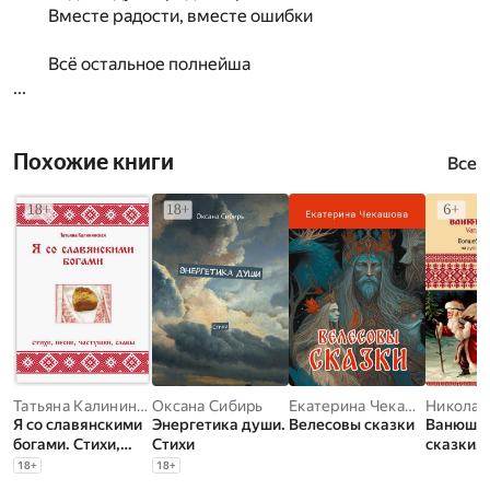
Вместе радости, вместе ошибки
Всё остальное полнейша
...
Похожие книги
Все
Татьяна Калининская
Оксана Сибирь
Екатерина Чекашова
Николай
Я со славянскими
Энергетика души.
Велесовы сказки
Ванюши
богами. Стихи,
Стихи
сказки.
песни, частушки,
Волшеб
18
+
18
+
славы
сказки 