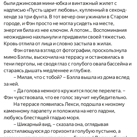
были джинсовая мини-юбка и винтажный жилет с
надписью «Пусть царит любовь», купленный в секонд-
хенде за три фунта. В тот вечер они ужинали в Старом
городе, и Фэн просто не могла усидеть на месте,
энергия била из нее ключом. А потом… Воспоминания
неожиданно нахлынули и придавили своей тяжестью.
Кровь отлила от лица и словно застыла в жилах.
Фэн отвела взгляд от фотографии, проскользнула
мимо Бэллы, выскочила на террасу и остановилась в
тени перголы, не сводя глаз с голубого овала бассейна и
стараясь дышать медленнее и глубже.
– Милая, что с тобой? – Бэлла вышла из дома вслед
за ней.
– Да голова немного кружится после перелета. –
Фэн чувствовала, что ее голос звучит неубедительно.
На террасе появилась Лекси, подошла к низкому
каменному парапету и положила на него ладони,
любуясь блестящей гладью моря.
– Шикарный вид, – сказала она, оглядывая
расстилающуюся до горизонта голубую пустыню, а