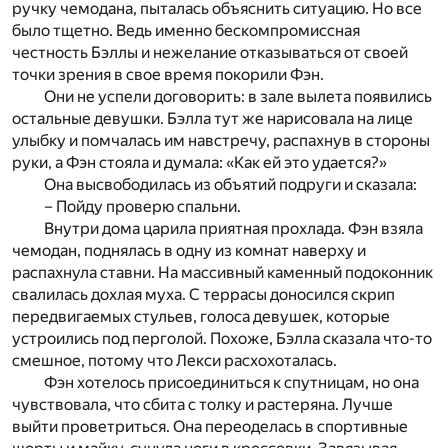
ручку чемодана, пыталась объяснить ситуацию. Но все
было тщетно. Ведь именно бескомпромиссная
честность Бэллы и нежелание отказываться от своей
точки зрения в свое время покорили Фэн.
Они не успели договорить: в зале вылета появились
остальные девушки. Бэлла тут же нарисовала на лице
улыбку и помчалась им навстречу, распахнув в стороны
руки, а Фэн стояла и думала: «Как ей это удается?»
Она высвободилась из объятий подруги и сказала:
– Пойду проверю спальни.
Внутри дома царила приятная прохлада. Фэн взяла
чемодан, поднялась в одну из комнат наверху и
распахнула ставни. На массивный каменный подоконник
свалилась дохлая муха. С террасы доносился скрип
передвигаемых стульев, голоса девушек, которые
устроились под перголой. Похоже, Бэлла сказала что-то
смешное, потому что Лекси расхохоталась.
Фэн хотелось присоединиться к спутницам, но она
чувствовала, что сбита с толку и растеряна. Лучше
выйти проветриться. Она переоделась в спортивные