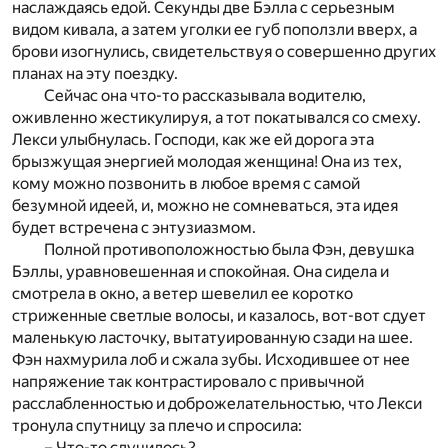
наслаждаясь едой. Секунды две Бэлла с серьезным
видом кивала, а затем уголки ее губ поползли вверх, а
брови изогнулись, свидетельствуя о совершенно других
планах на эту поездку.
Сейчас она что-то рассказывала водителю,
оживленно жестикулируя, а тот покатывался со смеху.
Лекси улыбнулась. Господи, как же ей дорога эта
брызжущая энергией молодая женщина! Она из тех,
кому можно позвонить в любое время с самой
безумной идеей, и, можно не сомневаться, эта идея
будет встречена с энтузиазмом.
Полной противоположностью была Фэн, девушка
Бэллы, уравновешенная и спокойная. Она сидела и
смотрела в окно, а ветер шевелил ее коротко
стриженные светлые волосы, и казалось, вот-вот сдует
маленькую ласточку, вытатуированную сзади на шее.
Фэн нахмурила лоб и сжала зубы. Исходившее от нее
напряжение так контрастировало с привычной
расслабленностью и доброжелательностью, что Лекси
тронула спутницу за плечо и спросила:
– Что-то случилось?