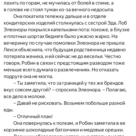
лазить по горам, не мучилась от болей в спине, а
в голове не стоял туман из-за вечного недосыпа.
Она покатила тележку дальше и в отделе
кондитерских изделий столкнулась с сестрой Эда. Лоб
Элеоноры покрылся капельками пота: похоже, в блузке
и плотных шортах бедняге было ужасно жарко. На
вечеринку по случаю помолвки Элеонора не пришла:
Лекси объяснила, что будущая родственница недавно
потеряла жениха, и ей сейчас не до веселья. Честно
говоря, Робин в связи с предстоящим разводом тоже
меньше всего думала о развлечениях. Но отказать
подруге она не могла.
– Ты заметила, что за границей у тех же брендов
вкус совсем другой? – спросила Элеонора. – Полагаю,
все дело в молоке.
– Давай не рисковать. Возьмем побольше разной
еды.
– Отличный план!
Она повернулась к полкам, и Робин заметила в ее
корзинке шоколадные батончики и медовые орешки.