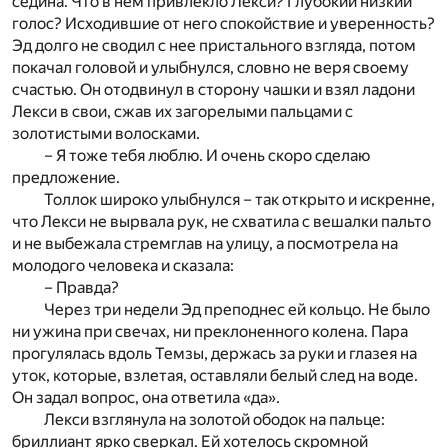
седина. Что в нем привлекло Лекси? Глубокий низкий
голос? Исходившие от него спокойствие и уверенность?
Эд долго не сводил с нее пристального взгляда, потом
покачал головой и улыбнулся, словно не веря своему
счастью. Он отодвинул в сторону чашки и взял ладони
Лекси в свои, сжав их загорелыми пальцами с
золотистыми волосками.
– Я тоже тебя люблю. И очень скоро сделаю
предложение.
Толлок широко улыбнулся – так открыто и искренне,
что Лекси не вырвала рук, не схватила с вешалки пальто
и не выбежала стремглав на улицу, а посмотрела на
молодого человека и сказала:
– Правда?
Через три недели Эд преподнес ей кольцо. Не было
ни ужина при свечах, ни преклоненного колена. Пара
прогулялась вдоль Темзы, держась за руки и глазея на
уток, которые, взлетая, оставляли белый след на воде.
Он задал вопрос, она ответила «да».
Лекси взглянула на золотой ободок на пальце:
бриллиант ярко сверкал. Ей хотелось скромной