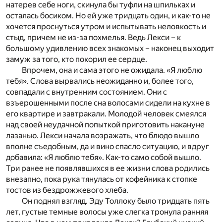
натерев себе ноги, скинула бы туфли на шпильках и
осталась босиком. Но ей уже тридцать один, и как-то не
хочется проснуться утром и испытывать неловкость и
стыд, причем не из-за похмелья. Ведь Лекси – к
большому удивлению всех знакомых – наконец выходит
замуж за того, кто покорил ее сердце.
Впрочем, она и сама этого не ожидала. «Я люблю
тебя». Слова вырвались неожиданно и, более того,
совпадали с внутренним состоянием. Они с
взъерошенными после сна волосами сидели на кухне в
его квартире и завтракали. Молодой человек смеялся
над своей неудачной попыткой приготовить накануне
лазанью. Лекси начала возражать, что блюдо вышло
вполне съедобным, да и вино спасло ситуацию, и вдруг
добавила: «Я люблю тебя». Как-то само собой вышло.
Три ранее не появлявшихся в ее жизни слова родились
внезапно, пока рука тянулась от кофейника к стопке
тостов из бездрожжевого хлеба.
Он поднял взгляд. Эду Толлоку было тридцать пять
лет, густые темные волосы уже слегка тронула ранняя