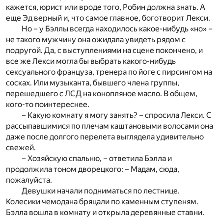
кажется, юрист или вроде того, Робин должна знать. А
еще Эд верный и, что самое главное, боготворит Лекси.
Но – у Бэллы всегда находилось какое-нибудь «но» –
не такого мужчину она ожидала увидеть рядом с
подругой. Да, с выступлениями на сцене покончено, и
все же Лекси могла бы выбрать какого-нибудь
сексуального француза, тренера по йоге с пирсингом на
сосках. Или музыканта, бывшего члена группы,
перешедшего с ЛСД на конопляное масло. В общем,
кого-то поинтереснее.
– Какую комнату я могу занять? – спросила Лекси. С
рассыпавшимися по плечам каштановыми волосами она
даже после долгого перелета выглядела удивительно
свежей.
– Хозяйскую спальню, – ответила Бэлла и
продолжила тоном дворецкого: – Мадам, сюда,
пожалуйста.
Девушки начали подниматься по лестнице.
Колесики чемодана бряцали по каменным ступеням.
Бэлла вошла в комнату и открыла деревянные ставни.