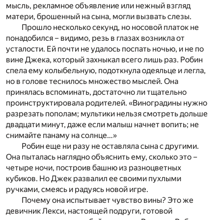
мысль, рекламное объявление или нежный взгляд
матери, брошенный на сына, могли вызвать слезы.
Прошло несколько секунд, но носовой платок не
понадобился – видимо, резь в глазах возникла от
усталости. Ей почти не удалось поспать ночью, и не по
вине Джека, который захныкал всего лишь раз. Робин
спела ему колыбельную, подоткнула одеяльце и легла,
но в голове теснилось множество мыслей. Она
принялась вспоминать, достаточно ли тщательно
проинструктировала родителей. «Виноградины нужно
разрезать пополам; мультики нельзя смотреть дольше
двадцати минут, даже если малыш начнет вопить; не
снимайте панаму на солнце…»
Робин еще ни разу не оставляла сына с другими.
Она пыталась наглядно объяснить ему, сколько это –
четыре ночи, построив башню из разноцветных
кубиков. Но Джек развалил ее своими пухлыми
ручками, смеясь и радуясь новой игре.
Почему она испытывает чувство вины? Это же
девичник Лекси, настоящей подруги, готовой