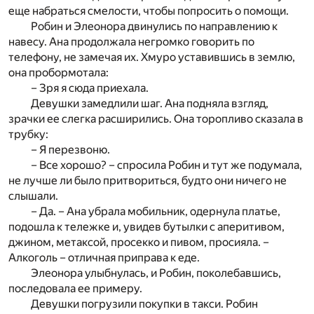
еще набраться смелости, чтобы попросить о помощи.
Робин и Элеонора двинулись по направлению к
навесу. Ана продолжала негромко говорить по
телефону, не замечая их. Хмуро уставившись в землю,
она пробормотала:
– Зря я сюда приехала.
Девушки замедлили шаг. Ана подняла взгляд,
зрачки ее слегка расширились. Она торопливо сказала в
трубку:
– Я перезвоню.
– Все хорошо? – спросила Робин и тут же подумала,
не лучше ли было притвориться, будто они ничего не
слышали.
– Да. – Ана убрала мобильник, одернула платье,
подошла к тележке и, увидев бутылки с аперитивом,
джином, метаксой, просекко и пивом, просияла. –
Алкоголь – отличная приправа к еде.
Элеонора улыбнулась, и Робин, поколебавшись,
последовала ее примеру.
Девушки погрузили покупки в такси. Робин