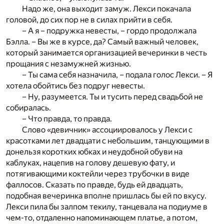
Надо же, она выходит замуж. Лекси покачала
головой, до сих пор не в силах прийти в себя.
– А я – подружка невесты, – гордо продолжала
Бэлла. – Вы же в курсе, да? Самый важный человек,
который занимается организацией вечеринки в честь
прощания с незамужней жизнью.
– Ты сама себя назначила, – подала голос Лекси. – Я
хотела обойтись без подруг невесты.
– Ну, разумеется. Ты и тусить перед свадьбой не
собиралась.
– Что правда, то правда.
Слово «девичник» ассоциировалось у Лекси с
красотками лет двадцати с небольшим, танцующими в
донельзя коротких юбках и неудобной обуви на
каблуках, нацепив на голову дешевую фату, и
потягивающими коктейли через трубочки в виде
фаллосов. Сказать по правде, будь ей двадцать,
подобная вечеринка вполне пришлась бы ей по вкусу.
Лекси пила бы залпом текилу, танцевала на подиуме в
чем-то, отдаленно напоминающем платье, а потом,