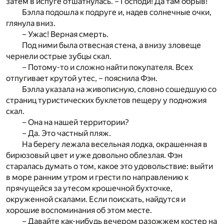
затем в испуге отшатнулась. – Господи! Да там обрыв!
Бэлла подошла к подруге и, надев солнечные очки,
глянула вниз.
– Ужас! Верная смерть.
Под ними была отвесная стена, а внизу зловеще
чернели острые зубцы скал.
– Потому-то и сложно найти покупателя. Всех
отпугивает крутой утес, – пояснила Фэн.
Бэлла указала на живописную, словно сошедшую со
страниц туристических буклетов пещеру у подножия
скал.
– Она на нашей территории?
– Да. Это частный пляж.
На берегу лежала весельная лодка, окрашенная в
бирюзовый цвет и уже довольно облезлая. Фэн
старалась думать о том, какое это удовольствие: выйти
в море ранним утром и грести по направлению к
прячущейся за утесом крошечной бухточке,
окруженной скалами. Если поискать, найдутся и
хорошие воспоминания об этом месте.
– Давайте как-нибудь вечером разожжем костер на