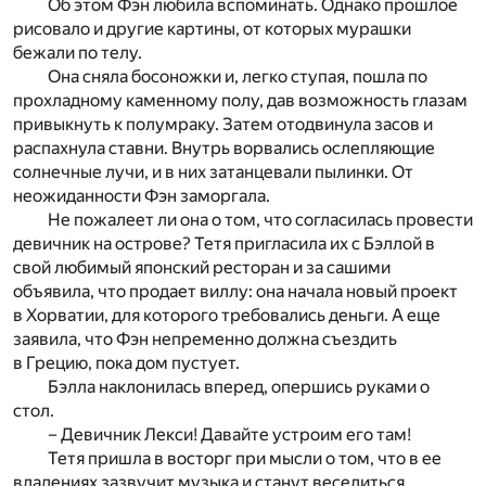
Об этом Фэн любила вспоминать. Однако прошлое
рисовало и другие картины, от которых мурашки
бежали по телу.
Она сняла босоножки и, легко ступая, пошла по
прохладному каменному полу, дав возможность глазам
привыкнуть к полумраку. Затем отодвинула засов и
распахнула ставни. Внутрь ворвались ослепляющие
солнечные лучи, и в них затанцевали пылинки. От
неожиданности Фэн заморгала.
Не пожалеет ли она о том, что согласилась провести
девичник на острове? Тетя пригласила их с Бэллой в
свой любимый японский ресторан и за сашими
объявила, что продает виллу: она начала новый проект
в Хорватии, для которого требовались деньги. А еще
заявила, что Фэн непременно должна съездить
в Грецию, пока дом пустует.
Бэлла наклонилась вперед, опершись руками о
стол.
– Девичник Лекси! Давайте устроим его там!
Тетя пришла в восторг при мысли о том, что в ее
владениях зазвучит музыка и станут веселиться