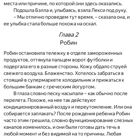
места или причине, по которой они здесь оказались.
Подошла Бэлла и, улыбаясь, взяла Лекси под руку.
– Мы отлично проведем тут время, – сказала она, и
ее улыбка стала больше похожа на оскал.
Глава 2
Робин
Робин остановила тележку в отделе замороженных
продуктов, оттянула пальцем ворот футболки и
подергала его в разные стороны. Кожу обдало струей
свежего воздуха. Блаженство. Хотелось забраться в
стоящий в супермаркете холодильник и прижаться к
большим банкам с греческим йогуртом.
В глаза словно песку насыпали – как обычно после
перелета. Похоже, на нее так действуют
кондиционированный воздух и переутомление. Или она
собирается заплакать? После рождения ребенка Робин
часто этим грешила, словно функционирование слезных
каналов изменилось, и они были готовы дать течь в
любой момент и без видимой на то причины. Любая