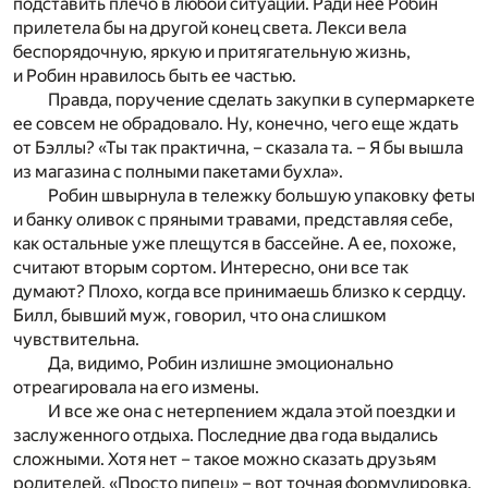
подставить плечо в любой ситуации. Ради нее Робин
прилетела бы на другой конец света. Лекси вела
беспорядочную, яркую и притягательную жизнь,
и Робин нравилось быть ее частью.
Правда, поручение сделать закупки в супермаркете
ее совсем не обрадовало. Ну, конечно, чего еще ждать
от Бэллы? «Ты так практична, – сказала та. – Я бы вышла
из магазина с полными пакетами бухла».
Робин швырнула в тележку большую упаковку феты
и банку оливок с пряными травами, представляя себе,
как остальные уже плещутся в бассейне. А ее, похоже,
считают вторым сортом. Интересно, они все так
думают? Плохо, когда все принимаешь близко к сердцу.
Билл, бывший муж, говорил, что она слишком
чувствительна.
Да, видимо, Робин излишне эмоционально
отреагировала на его измены.
И все же она с нетерпением ждала этой поездки и
заслуженного отдыха. Последние два года выдались
сложными. Хотя нет – такое можно сказать друзьям
родителей. «Просто пипец» – вот точная формулировка.