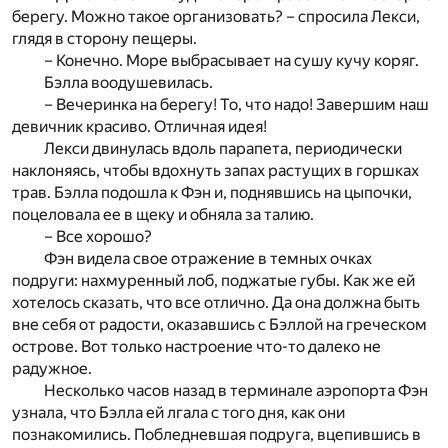
берегу. Можно такое организовать? – спросила Лекси,
глядя в сторону пещеры.
– Конечно. Море выбрасывает на сушу кучу коряг.
Бэлла воодушевилась.
– Вечеринка на берегу! То, что надо! Завершим наш
девичник красиво. Отличная идея!
Лекси двинулась вдоль парапета, периодически
наклоняясь, чтобы вдохнуть запах растущих в горшках
трав. Бэлла подошла к Фэн и, поднявшись на цыпочки,
поцеловала ее в щеку и обняла за талию.
– Все хорошо?
Фэн видела свое отражение в темных очках
подруги: нахмуренный лоб, поджатые губы. Как же ей
хотелось сказать, что все отлично. Да она должна быть
вне себя от радости, оказавшись с Бэллой на греческом
острове. Вот только настроение что-то далеко не
радужное.
Несколько часов назад в терминале аэропорта Фэн
узнала, что Бэлла ей лгала с того дня, как они
познакомились. Побледневшая подруга, вцепившись в