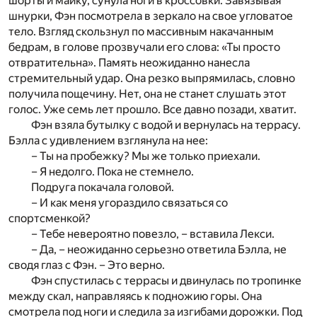
шорты и майку, сунула ноги в кроссовки. Завязывая
шнурки, Фэн посмотрела в зеркало на свое угловатое
тело. Взгляд скользнул по массивным накачанным
бедрам, в голове прозвучали его слова: «Ты просто
отвратительна». Память неожиданно нанесла
стремительный удар. Она резко выпрямилась, словно
получила пощечину. Нет, она не станет слушать этот
голос. Уже семь лет прошло. Все давно позади, хватит.
Фэн взяла бутылку с водой и вернулась на террасу.
Бэлла с удивлением взглянула на нее:
– Ты на пробежку? Мы же только приехали.
– Я недолго. Пока не стемнело.
Подруга покачала головой.
– И как меня угораздило связаться со
спортсменкой?
– Тебе невероятно повезло, – вставила Лекси.
– Да, – неожиданно серьезно ответила Бэлла, не
сводя глаз с Фэн. – Это верно.
Фэн спустилась с террасы и двинулась по тропинке
между скал, направляясь к подножию горы. Она
смотрела под ноги и следила за изгибами дорожки. Под