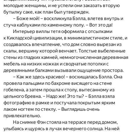
молодые женщины, и не успели они заказать вторую
бутылку саке, как план был утвержден.
– Боже мой! – воскликнула Бэлла, влетев внутрь и
стуча каблуками по каменному полу. – Вот это да!
Интерьер виллы тетя оформила с отсылками
к Кикладской цивилизации, в минималистичном стиле, и
создавалось впечатление, что дом словно вырезан из
скалы, вершину которой венчает. Толстые выбеленные
стены из гладких камней, немногочисленная деревянная
мебель на низких ножках и сводчатые потолки с
деревянными балками вызывали ощущение простора.
– Как же здесь красиво! – восхищалась Бэлла. Она
провела пальцами по бахроме висящего на стене
гобелена, а затем прошла к столу, вытесанному из
цельного бревна. – Надо же! Это ты? – Бэлла взяла
фотографию в рамке и постучала покрытым ярким
лаком ногтем по стеклу. – Выглядишь очень
привлекательно.
На снимке Фэн стояла на террасе перед домом,
улыбаясь и щурясь в лучах вечернего солнца. На ней