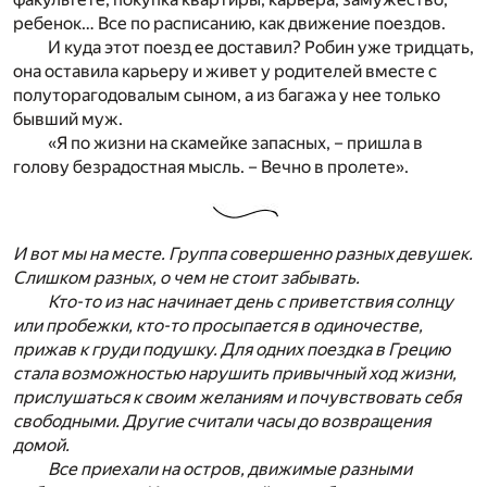
ребенок… Все по расписанию, как движение поездов.
И куда этот поезд ее доставил? Робин уже тридцать,
она оставила карьеру и живет у родителей вместе с
полуторагодовалым сыном, а из багажа у нее только
бывший муж.
«Я по жизни на скамейке запасных, – пришла в
голову безрадостная мысль. – Вечно в пролете».
И вот мы на месте. Группа совершенно разных девушек.
Слишком разных, о чем не стоит забывать.
Кто-то из нас начинает день с приветствия солнцу
или пробежки, кто-то просыпается в одиночестве,
прижав к груди подушку. Для одних поездка в Грецию
стала возможностью нарушить привычный ход жизни,
прислушаться к своим желаниям и почувствовать себя
свободными. Другие считали часы до возвращения
домой.
Все приехали на остров, движимые разными