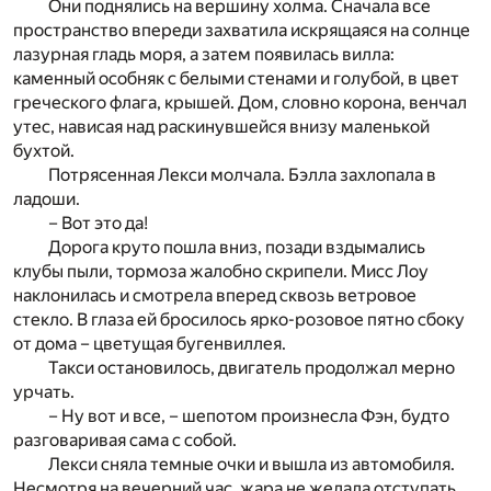
Они поднялись на вершину холма. Сначала все
пространство впереди захватила искрящаяся на солнце
лазурная гладь моря, а затем появилась вилла:
каменный особняк с белыми стенами и голубой, в цвет
греческого флага, крышей. Дом, словно корона, венчал
утес, нависая над раскинувшейся внизу маленькой
бухтой.
Потрясенная Лекси молчала. Бэлла захлопала в
ладоши.
– Вот это да!
Дорога круто пошла вниз, позади вздымались
клубы пыли, тормоза жалобно скрипели. Мисс Лоу
наклонилась и смотрела вперед сквозь ветровое
стекло. В глаза ей бросилось ярко-розовое пятно сбоку
от дома – цветущая бугенвиллея.
Такси остановилось, двигатель продолжал мерно
урчать.
– Ну вот и все, – шепотом произнесла Фэн, будто
разговаривая сама с собой.
Лекси сняла темные очки и вышла из автомобиля.
Несмотря на вечерний час, жара не желала отступать,