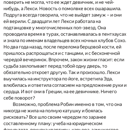
поверить не могла, что ее ждет девичник, и не чей-
нибудь, а Лекси. Новость о помолвке всех ошарашила.
Подруга всегда говорила, что не выйдет замуж – и они
ей верили. С двадцати лет Лекси работала на
подтанцовке у многочисленных поп-звезд. Она
проводила время в турах, останавливалась в пентхаусах
и знала по именам владельцев всех ночных клубов Сохо.
Но два года назад, после перелома берцовой кости, ей
пришлось распрощаться и с танцами, и с бесконечной
чередой вечеринок. Впрочем, закон жизни гласит: если
судьба захлопывает перед тобой одну дверь, то
обязательно откроет другую. Так и произошло. Лекси
выучилась на инструктора по йоге, встретила Эда,
влюбилась и ответила согласием на предложение руки и
сердца. И вот они в Греции, на ее девичнике. Ничего
себе поворот?
Возможно, проблема Робин именно в том, что она
никогда не жила на полную катушку и боялась
рисковать? Все шло своим чередом по заранее
составленному плану: учеба на юридическом
факультете, покупка квартиры, карьера, замужество,