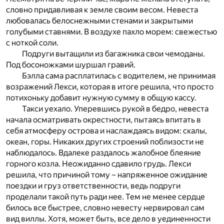
словно придавливая к земле своим весом. Невеста
любовалась белоснежными стенами и закрытыми
голубыми ставнями. В воздухе пахло морем: свежестью
с ноткой соли.
Подруги вытащили из багажника свои чемоданы.
Под босоножками шуршал гравий.
Бэлла сама расплатилась с водителем, не принимая
возражений Лекси, которая в итоге решила, что просто
потихоньку добавит нужную сумму в общую кассу.
Такси уехало. Уперевшись рукой в бедро, невеста
начала осматривать окрестности, пытаясь впитать в
себя атмосферу острова и наслаждаясь видом: скалы,
океан, горы. Никаких других строений поблизости не
наблюдалось. Вдалеке раздалось жалобное блеяние
горного козла. Неожиданно сдавило грудь. Лекси
решила, что причиной тому – напряженное ожидание
поездки и груз ответственности, ведь подруги
проделали такой путь ради нее. Тем не менее сердце
билось все быстрее, словно невесту нервировал сам
вид виллы. Хотя, может быть, все дело в уединенности