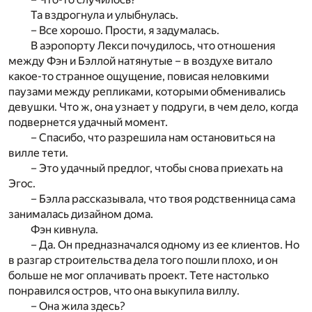
Та вздрогнула и улыбнулась.
– Все хорошо. Прости, я задумалась.
В аэропорту Лекси почудилось, что отношения
между Фэн и Бэллой натянутые – в воздухе витало
какое-то странное ощущение, повисая неловкими
паузами между репликами, которыми обменивались
девушки. Что ж, она узнает у подруги, в чем дело, когда
подвернется удачный момент.
– Спасибо, что разрешила нам остановиться на
вилле тети.
– Это удачный предлог, чтобы снова приехать на
Эгос.
– Бэлла рассказывала, что твоя родственница сама
занималась дизайном дома.
Фэн кивнула.
– Да. Он предназначался одному из ее клиентов. Но
в разгар строительства дела того пошли плохо, и он
больше не мог оплачивать проект. Тете настолько
понравился остров, что она выкупила виллу.
– Она жила здесь?