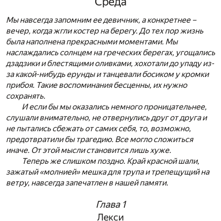
Среда
Мы навсегда запомним ее девичник, а конкретнее –
вечер, когда жгли костер на берегу. До тех пор жизнь
была наполнена прекрасными моментами. Мы
наслаждались солнцем на греческих берегах, угощались
дзадзики и блестящими оливками, хохотали до упаду из-
за какой-нибудь ерунды и танцевали босиком у кромки
прибоя. Такие воспоминания бесценны, их нужно
сохранять.
И если бы мы оказались немного проницательнее,
слушали внимательно, не отвернулись друг от друга и
не пытались сбежать от самих себя, то, возможно,
предотвратили бы трагедию. Все могло сложиться
иначе. От этой мысли становится лишь хуже.
Теперь же слишком поздно. Край красной шали,
зажатый «молнией» мешка для трупа и трепещущий на
ветру, навсегда запечатлен в нашей памяти.
Глава 1
Лекси