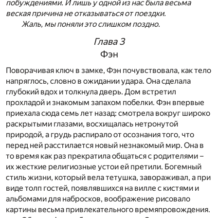
побуждениями. И лишь у одной из нас была весьма
веская причина не отказываться от поездки.
Жаль, мы поняли это слишком поздно.
Глава 3
Фэн
Поворачивая ключ в замке, Фэн почувствовала, как тело
напряглось, словно в ожидании удара. Она сделала
глубокий вдох и толкнула дверь. Дом встретил
прохладой и знакомым запахом побелки. Фэн впервые
приехала сюда семь лет назад: смотрела вокруг широко
раскрытыми глазами, восхищалась нетронутой
природой, а грудь распирало от осознания того, что
перед ней расстилается новый незнакомый мир. Она в
то время как раз прекратила общаться с родителями –
их жесткие религиозные устои ей претили. Богемный
стиль жизни, который вела тетушка, завораживал, а при
виде толп гостей, появлявшихся на вилле с кистями и
альбомами для набросков, воображение рисовало
картины весьма привлекательного времяпровождения.