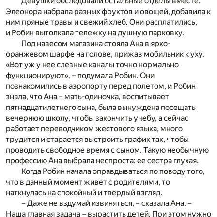
Девушки обследовали остальные отделы вместе.
Элеонора набрала разных фруктов и овощей, добавила к
ним пряные травы и свежий хлеб. Они расплатились,
и Робин вытолкала тележку на душную парковку.
Под навесом магазина стояла Ана в ярко-
оранжевом шарфе на голове, прижав мобильник к уху.
«Вот уж у нее слезные каналы точно нормально
функционируют», – подумала Робин. Они
познакомились в аэропорту перед полетом, и Робин
знала, что Ана – мать-одиночка, воспитывает
пятнадцатилетнего сына, была вынуждена посещать
вечернюю школу, чтобы закончить учебу, а сейчас
работает переводчиком жестового языка, много
трудится и старается выстроить график так, чтобы
проводить свободное время с сыном. Такую необычную
профессию Ана выбрала неспроста: ее сестра глухая.
Когда Робин начала оправдываться по поводу того,
что в данный момент живет с родителями, то
наткнулась на спокойный и твердый взгляд.
– Даже не вздумай извиняться, – сказала Ана. –
Наша главная задача – вырастить детей. При этом нужно