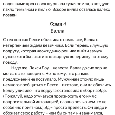
подошвами кроссовок шуршала сухая земля, в воздухе
пахло тимьяном и пылью. Вскоре вилла осталась далеко
позади.
Глава 4
Бэлла
С тех пор как Лекси объявила о помолвке, Бэлла с
нетерпением ждала девичника. Если теряешь лучшую
подругу, которая неожиданно решила выйти замуж,
нужно хотя бы закатить шикарную вечеринку по этому
поводу.
Надо же, Лекси Лоу – невеста. Бэлла до сих пор не
могла в это поверить. Не потому, что раньше
предложений не поступало. Мужчинам стоило лишь
немного пообщаться с Лекси – и готово, они влюблялись.
Бэллу удивило, что подруга остановила выбор на Эде.
(Пожалуй, надо отучаться произносить его имя с
вопросительной интонацией, словно речь о чем-то не
особенно приятном.) Эд – просто прелесть. Он щедр и
обожает свою работу – чем бы он там ни занимался,