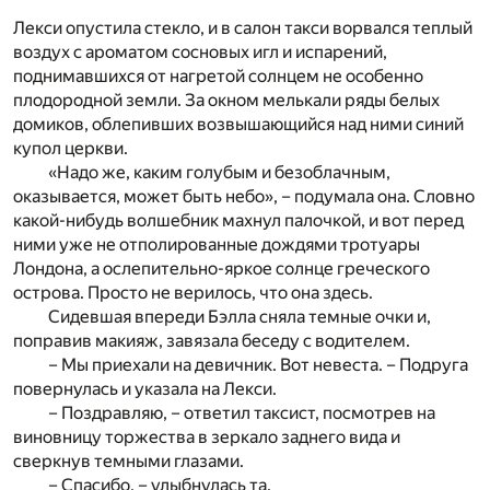
Лекси опустила стекло, и в салон такси ворвался теплый
воздух с ароматом сосновых игл и испарений,
поднимавшихся от нагретой солнцем не особенно
плодородной земли. За окном мелькали ряды белых
домиков, облепивших возвышающийся над ними синий
купол церкви.
«Надо же, каким голубым и безоблачным,
оказывается, может быть небо», – подумала она. Словно
какой-нибудь волшебник махнул палочкой, и вот перед
ними уже не отполированные дождями тротуары
Лондона, а ослепительно-яркое солнце греческого
острова. Просто не верилось, что она здесь.
Сидевшая впереди Бэлла сняла темные очки и,
поправив макияж, завязала беседу с водителем.
– Мы приехали на девичник. Вот невеста. – Подруга
повернулась и указала на Лекси.
– Поздравляю, – ответил таксист, посмотрев на
виновницу торжества в зеркало заднего вида и
сверкнув темными глазами.
– Спасибо, – улыбнулась та.