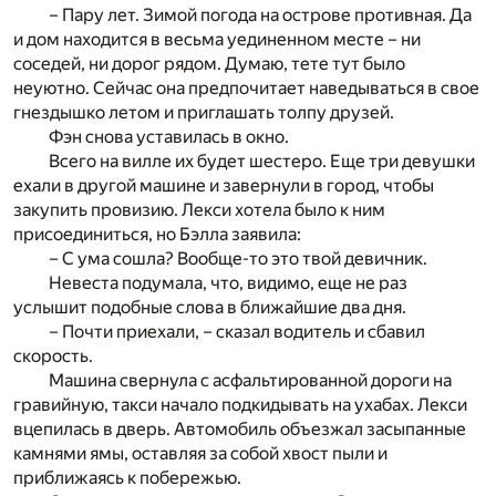
– Пару лет. Зимой погода на острове противная. Да
и дом находится в весьма уединенном месте – ни
соседей, ни дорог рядом. Думаю, тете тут было
неуютно. Сейчас она предпочитает наведываться в свое
гнездышко летом и приглашать толпу друзей.
Фэн снова уставилась в окно.
Всего на вилле их будет шестеро. Еще три девушки
ехали в другой машине и завернули в город, чтобы
закупить провизию. Лекси хотела было к ним
присоединиться, но Бэлла заявила:
– С ума сошла? Вообще-то это твой девичник.
Невеста подумала, что, видимо, еще не раз
услышит подобные слова в ближайшие два дня.
– Почти приехали, – сказал водитель и сбавил
скорость.
Машина свернула с асфальтированной дороги на
гравийную, такси начало подкидывать на ухабах. Лекси
вцепилась в дверь. Автомобиль объезжал засыпанные
камнями ямы, оставляя за собой хвост пыли и
приближаясь к побережью.