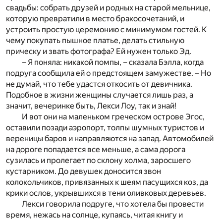
свадьбы: собрать друзей и родных на старой мельнице,
которую превратили в место бракосочетаний, и
устроить простую церемонию с минимумом гостей. К
чему покупать пышное платье, делать стильную
прическу и звать фотографа? Ей нужен только Эд.
– Я поняла: никакой помпы, – сказала Бэлла, когда
подруга сообщила ей о предстоящем замужестве. – Но
не думай, что тебе удастся откосить от девичника.
Подобное в жизни женщины случается лишь раз, а
значит, вечеринке быть, Лекси Лоу, так и знай!
И вот они на маленьком греческом острове Эгос,
оставили позади аэропорт, толпы шумных туристов и
вереницы баров и направляются на запад. Автомобилей
на дороге попадается все меньше, а сама дорога
сузилась и пролегает по склону холма, заросшего
кустарником. До девушек доносится звон
колокольчиков, привязанных к шеям пасущихся коз, да
крики ослов, укрывшихся в тени оливковых деревьев.
Лекси говорила подруге, что хотела бы провести
время, нежась на солнце, купаясь, читая книгу и