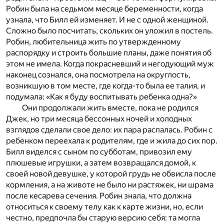
Робин была на седьмом месяце беременности, когда
узнала, что Билл ей изменяет. И не с одной женщиной.
Сложно было посчитать, скольких он уложил в постель.
Робин, любительница жить по утвержденному
распорядку и строить большие планы, даже понятия об
этом не имела. Когда покрасневший и негодующий муж
наконец сознался, она посмотрела на округлость,
возникшую в том месте, где когда-то была ее талия, и
подумала: «Как я буду воспитывать ребенка одна?»
Они продолжали жить вместе, пока не родился
Джек, но три месяца бессонных ночей и холодных
взглядов сделали свое дело: их пара распалась. Робин с
ребенком переехала к родителям, где и жила до сих пор.
Билл виделся с сыном по субботам, привозил ему
плюшевые игрушки, а затем возвращался домой, к
своей новой девушке, у которой грудь не обвисла после
кормления, а на животе не было ни растяжек, ни шрама
после кесарева сечения. Робин знала, что должна
относиться к своему телу как к карте жизни, но, если
честно, предпочла бы старую версию себя: та могла