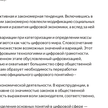
ктивная и закономерная тенденция. Включившись в
гии закономерно повлекли модификацию социальных
ения и развития цифровой экономики, а вслед за ней
вариации при категоризации и определении массы
гаются как часть цифрового мира. Словосочетание
множеством возможных значений и вариаций. Этот
фровыми технологиями и цифровой грамотности.
менном этапе обусловленный цифровизацией,
тью и охватывает большинство сфер общественной
чаях образует необходимость переработки
нию официального цифрового понятийно-­
экономической деятельности. В юриспруденции, в
равне со значимостью законов в общественной
ость выражения воли законодателя, соответственно,
еделения основных понятий в цифровой сфере —