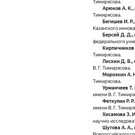
Тимирясова.
Арюков А. К.,
Тимирясова.
Бегишев И. Р.,
Казанского иннова
Берсей Д. Д.,
федерального уни
Кирпичников Д
Тимирясова.
Лискин Д. В.,
В. Г. Тимирясова.
Морозкин А. Н
Тимирясова.
Урманчеев Т. Р
имени В. Г. Тимиря
Феткулин Р. Р.
имени В. Г. Тимиря
Хисамова З. И
научно-­исследова
Шутова А. А.,
Всероссийского г