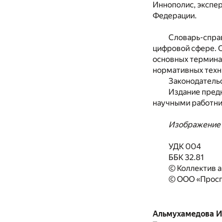
Иннополис, экспе
Федерации.
Словарь-спра
цифровой сфере. 
основных терминах
нормативных техн
Законодательс
Издание предн
научными работни
Изображение н
УДК 004
ББК 32.81
© Коллектив а
© ООО «Просп
Альмухамедова И. 