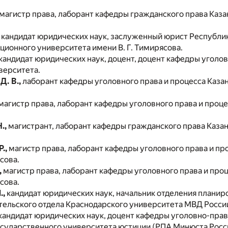
магистр права, лаборант кафедры гражданского права Казан
кандидат юридических наук, заслуженный юрист Республик
ционного университета имени В. Г. Тимирясова.
кандидат юридических наук, доцент, доцент кафедры уголов
верситета.
. В.,
лаборант кафедры уголовного права и процесса Казан
магистр права, лаборант кафедры уголовного права и проц
.,
магистрант, лаборант кафедры гражданского права Казан
.,
магистр права, лаборант кафедры уголовного права и пр
сова.
,
магистр права, лаборант кафедры уголовного права и про
сова.
.,
кандидат юридических наук, начальник отделения планир
тельского отдела Краснодарского университета МВД Росси
кандидат юридических наук, доцент кафедры уголовно-­пра
осударственного университета юстиции (РПА Минюста Росс