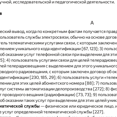
чной, исследовательской и педагогической деятельности.
в
А
еский вывод, когда по конкретным фактам получается прав
пользователь службы электросвязи, обычно на основе дог
атель телематическими услугами связи, с которым заключе
елением уникального кода идентификации [67, 123]; 3) поль
об оказании услуг телефонной связи при выделении для эти
5]; 4) пользователь услугами связи для целей телерадиове
елей телерадиовещания с выделением для этого уникального
оводного радиовещания, с которым заключен договор об ока
идентификации [230, 185, 29]; 6) пользователь услуги «теле
лении для этих целей абонентского номера [88]; 7) пользо
луг системы автоматизации делопроизводства [272]; 8) фи
г проводного вещания (радиофикации) [73, 73]; 9) пользова
об оказании таких услуг при выделении для этих целей уни
матической службы
— физическое или юридическое лицо,
е услуг определенной телематической службы [227].