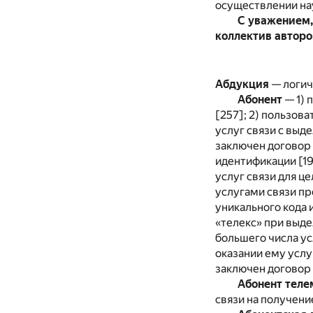
осуществлении нау
С уважением,
коллектив авторо
Абдукция
— логич
Абонент
— 1) 
[257]; 2) пользов
услуг связи с выд
заключен договор 
идентификации [19
услуг связи для ц
услугами связи пр
уникального кода 
«телекс» при выде
большего числа ус
оказании ему услу
заключен договор 
Абонент теле
связи на получени