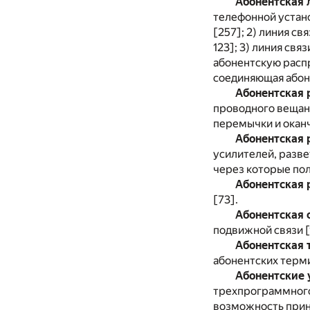
Абонентская 
телефонной устан
[257]; 2) линия с
123]; 3) линия св
абонентскую распр
соединяющая абоне
Абонентская 
проводного вещани
перемычки и окан
Абонентская 
усилителей, разв
через которые пол
Абонентская 
[73].
Абонентская 
подвижной связи [
Абонентская 
абонентских терми
Абонентские 
трехпрограммного
возможность прини