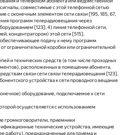
зования и телефоном абонента или ведомственной
сигналы, совместимые с этой телефонной сетью
ие с оконечным элементом сети связи [195, 185, 67,
анения программ телерадиовещания через
орудованием [123]; 4) линия телефонной сети,
й, концентратором) этой сети [515].
 и обеспечивающее подачу к нему программ
я от ограничительной коробки или ограничительной
пей и технических средств (в том числе проходных
ементов), расположенных в помещении абонента,
редствам связи сети связи телерадиовещания [123].
бонентского устройства к сети проводного вещания
онечное) оборудование, подключаемое к сети
которой осуществляется с использованием
ие громкоговорители, приемники
ртификационные технические устройства, имеющие
ее работу), предназначенные для приема и