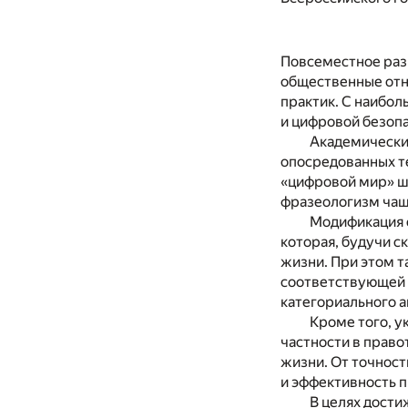
Повсеместное раз
общественные отн
практик. С наибол
и цифровой безопа
Академические
опосредованных т
«цифровой мир» ш
фразеологизм чащ
Модификация 
которая, будучи 
жизни. При этом 
соответствующей 
категориального а
Кроме того, у
частности в право
жизни. От точност
и эффективность 
В целях дости