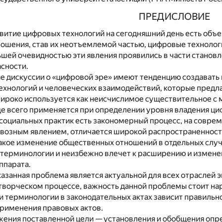
ПРЕДИСЛОВИЕ
витие цифровых технологий на сегодняшний день есть объе
ошения, став их неотъемлемой частью, цифровые техноло
ьшей очевидностью эти явления проявились в части становл
сности.
 дискуссии о «цифровой эре» имеют тенденцию создавать 
ехнологий и человеческих взаимодействий, которые предла
ироко используется как неисчислимое существительное с 
е всего применяется при определении уровня владения ци
социальных практик есть закономерный процесс, на совре
сквозным явлением, отличается широкой распространеннос
такое изменение общественных отношений в отдельных слу
терминологии и неизбежно влечет к расширению и измене
ппарата.
казанная проблема является актуальной для всех отраслей 
творческом процессе, важность данной проблемы стоит на
и терминологии в законодательных актах зависит правильн
применения правовых актов.
жения поставленной цели — установления и обобщения опр