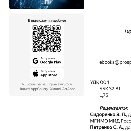
В приложении удобнее
Те
ebooks@prosp
УДК 004
RuStore
·
Samsung Galaxy Store
ББК 32.81
Huawei AppGallery
·
Xiaomi GetApps
Ц75
Рецензенты:
Сидоренко Э. Л.
, 
МГИМО МИД России
Петренко С. А.
, д