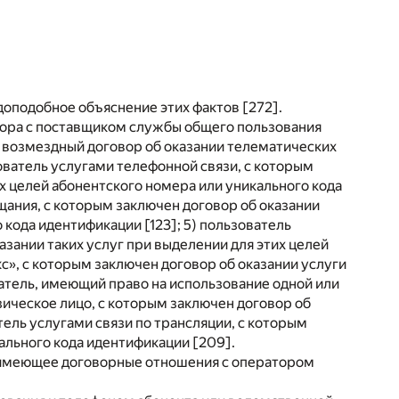
доподобное объяснение этих фактов [272].
овора с поставщиком службы общего пользования
н возмездный договор об оказании телематических
зователь услугами телефонной связи, с которым
х целей абонентского номера или уникального кода
щания, с которым заключен договор об оказании
 кода идентификации [123]; 5) пользователь
зании таких услуг при выделении для этих целей
кс», с которым заключен договор об оказании услуги
ватель, имеющий право на использование одной или
зическое лицо, с которым заключен договор об
тель услугами связи по трансляции, с которым
кального кода идентификации [209].
 имеющее договорные отношения с оператором