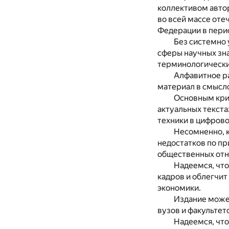
коллективом авто
во всей массе оте
Федерации в период
Без системно 
сферы научных зн
терминологически
Алфавитное р
материал в смысл
Основным крит
актуальных текста
техники в цифрово
Несомненно, к
недостатков по п
общественных отн
Надеемся, что
кадров и облегчит
экономики.
Издание может
вузов и факультет
Надеемся, что