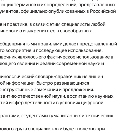
ующих терминов и их определений, представленных
кументов, официально опубликованных в Российской
и практике, в связи с этим специалисты любой
нологию и закрепить ее в своеобразных
с общепринятыми правилами делает представленный
го восприятие и последующее использование.
вочник являлось его фактическое использование в
чающего явления и реалии современной науки и
рминологический словарь-­справочник не лишен
мой информации, быстро развивающихся
онструктивные замечания и предложения.
азвитию отечественной науки, воспитанию научных
тей и сфер деятельности в условиях цифровой
рантами, студентами гуманитарных и технических
окого круга специалистов и будет полезно при