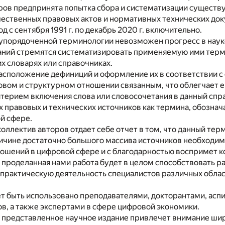
ров предпринята попытка сбора и систематизации существ
чественных правовых актов и нормативных технических до
 с сентября 1991 г. по декабрь 2020 г. включительно.
упорядоченной терминологии невозможен прогресс в науке 
аний стремятся систематизировать применяемую ими терми
х словарях или справочниках.
асположение дефиниций и оформление их в соответствии 
овом и структурном отношении связанным, что облегчает е
ерием включения слова или словосочетания в данный спра
х правовых и технических источников как термина, обозна
й сфере.
оллектив авторов отдает себе отчет в том, что данный те
ричине достаточно большого массива источников необходи
ошений в цифровой сфере и с благодарностью воспримет к
 проделанная нами работа будет в целом способствовать р
 практическую деятельность специалистов различных облас
 быть использовано преподавателями, докторантами, аспи
ов, а также экспертами в сфере цифровой экономики.
 представленное научное издание привлечет внимание шир