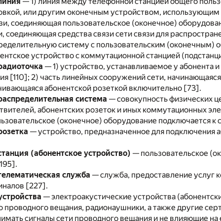
линия
— 1) линия между телефонной станцией общего поль
овкой, или другим оконечным устройством, использующим 
вязи, соединяющая пользовательское (оконечное) оборудован
язи, соединяющая средства связи сети связи для распростр
еделительную систему с пользовательским (оконечным) об
нтское устройство с коммутационной станцией (подстанцие
радиоточка
— 1) устройство, устанавливаемое у абонента
я [110]; 2) часть линейных сооружений сети, начинающаяс
чивающаяся абонентской розеткой включительно [73].
распределительная система
— совокупность физических це
етвителей, абонентских розеток и иных коммутационных эл
ьзовательское (оконечное) оборудование подключается к с
розетка
— устройство, предназначенное для подключения а
станция (абонентское устройство)
— пользовательское (ок
195].
телематическая служба
— служба, предоставление услуг 
налов [227].
устройства
— электроакустические устройства (абонентск
 проводного вещания, радионаушники, а также другие се
мать сигналы сети проводного вещания и не влияющие на 